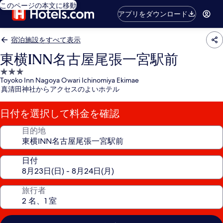
このページの本文に移動
アプリをダウンロード
宿泊施設をすべて表示
東横INN名古屋尾張一宮駅前
3.0
Toyoko Inn Nagoya Owari Ichinomiya Ekimae
つ
真清田神社からアクセスのよいホテル
星
宿
日付を選択して料金を確認
泊
施
目的地
設
日付
旅行者