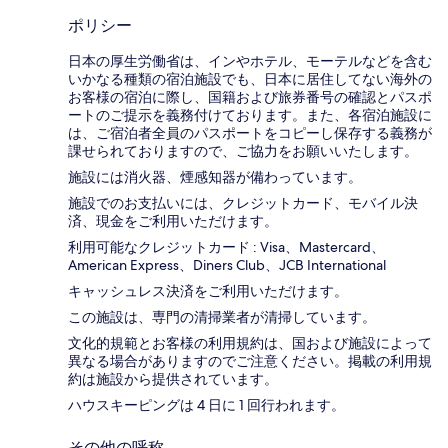
ポリシー
日本の厚生労働省は、インやホテル、モーテルなどを含む
いかなる種類の宿泊施設でも、日本に​居住してない海外の
お客様の宿泊に際し、国籍および旅券番号の確認とパスポ
ートのご提示を義務付け​ております。また、各宿泊施設に
は、ご宿泊者全員のパスポートをコピーし保存する義務が
課せられておりますの​で、ご協力をお願いいたします。
施設には消火器、煙感知器が備わっています。
施設でのお支払いには、クレジットカード、モバイル決
済、現金をご利用いただけます。
利用可能なクレジットカード : Visa、Mastercard、
American Express、Diners Club、JCB International
キャッシュレス決済をご利用いただけます。
この施設は、専門の清掃業者が清掃しています。
文化的規範とお客様の利用規約は、国および施設によって
異なる場合がありますのでご注意ください。掲載の利用規
約は施設から提供されています。
ハウスキーピングは 4 日に 1 回行われます。
その他の呼称