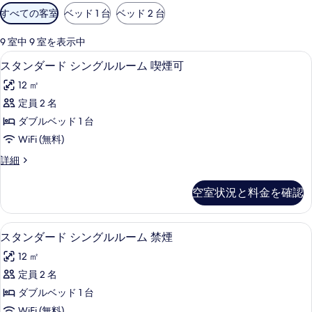
利
すべての客室
ベッド 1 台
ベッド 2 台
用
可
9 室中 9 室を表示中
能
羽毛の掛け布団、デスク、ノートパソ
ス
13
スタンダード シングルルーム 喫煙可
な
タ
客
12 ㎡
ン
室
定員 2 名
ダ
の
ダブルベッド 1 台
ー
絞
WiFi (無料)
り
ド
ス
詳細
込
シ
タ
み
ン
ン
条
空室状況と料金を確認
ダ
グ
件
ー
ル
ド
羽毛の掛け布団、デスク、ノートパソ
ス
13
シ
スタンダード シングルルーム 禁煙
ル
タ
ン
ー
12 ㎡
グ
ン
ル
ム
定員 2 名
ダ
ル
喫
ダブルベッド 1 台
ー
ー
ム
WiFi (無料)