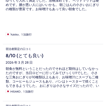
ゆっくり入れて満足でした。浴槽深めです。 ベッドマットは硬
めです。腰が悪い人にはいいかも。 朝ごはんの小さいおにぎり
の種類が豊富です。お味噌汁もあって良い朝食でした。
Yukiko、1 泊旅行
宿泊者限定の口コミ
8/10 (とても良い)
2026 年 3 月 28 日
朝食が無料ということだったのでそれほど期待はしていなかっ
たのですが、当日ロビーに行ってみてびっくり‼️でした。 小さ
な三角おにぎりが10種類以上もあり、お味噌汁にスープも二種
類、コーヒーもジュースもあり、パンはトースターで焼くこと
もできるようでした。 おにぎりは小さなサイズだったので、い
ろんな味を試すことができ、念願の天むすまでいただくことが
HISAKO、1 泊旅行
できて大満足でした。 朝から元気モリモリいただきました！