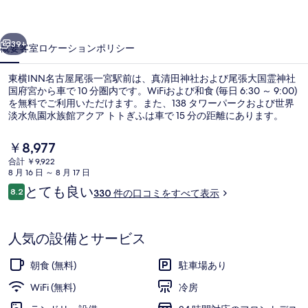
尾
前へ
次へ
張
39+
概要
客室
ロケーション
ポリシー
一
東横INN名古屋尾張一宮駅前は、真清田神社および尾張大国霊神社
宮
国府宮から車で 10 分圏内です。WiFiおよび和食 (毎日 6:30 ～ 9:00)
駅
を無料でご利用いただけます。また、138 タワーパークおよび世界
淡水魚園水族館アクア トトぎふは車で 15 分の距離にあります。
前
現
￥8,977
の
在
合計 ￥9,922
写
の
8 月 16 日 ～ 8 月 17 日
料
口
とても良い
真
8.2
外観
330 件の口コミをすべて表示
金
10段階中8.2
コ
は
ギ
ミ
￥8,977
で
ャ
人気の設備とサービス
す
ラ
朝食 (無料)
駐車場あり
リ
WiFi (無料)
冷房
ー