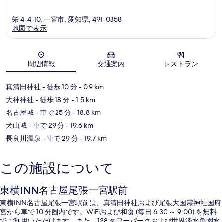
栄 4-4-10, 一宮市, 愛知県, 491-0858
地図で表示
地図
周辺情報
交通案内
レストラン
真清田神社
- 徒歩 10 分
- 0.9 km
大神神社
- 徒歩 18 分
- 1.5 km
名古屋城
- 車で 25 分
- 18.8 km
犬山城
- 車で 29 分
- 19.6 km
長良川温泉
- 車で 29 分
- 19.7 km
この施設について
東横INN名古屋尾張一宮駅前
東横INN名古屋尾張一宮駅前は、真清田神社および尾張大国霊神社国府
宮から車で 10 分圏内です。WiFiおよび和食 (毎日 6:30 ～ 9:00) を無料
でご利用いただけます。また、138 タワーパークおよび世界淡水魚園水