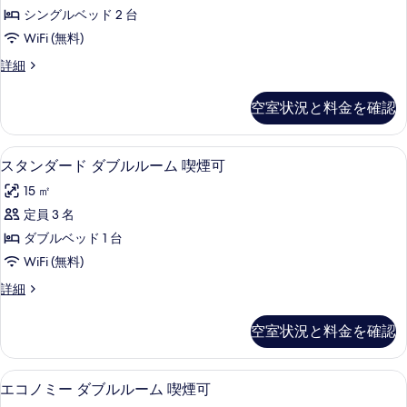
ダ
を
ー
煙
シングルベッド 2 台
ム
ー
表
喫
可
WiFi (無料)
ド
示
煙
の
ス
詳細
可
ツ
す
タ
す
の
イ
ン
る
詳
空室状況と料金を確認
べ
ダ
細
ン
ー
て
ル
ド
羽毛の掛け布団、デスク、ノートパソ
ス
の
13
ツ
スタンダード ダブルルーム 喫煙可
ー
タ
イ
写
ム
15 ㎡
ン
ン
真
ル
禁
定員 3 名
ダ
を
ー
煙
ダブルベッド 1 台
ム
ー
表
禁
の
WiFi (無料)
ド
示
煙
す
ス
詳細
の
ダ
す
タ
べ
詳
ブ
ン
る
細
空室状況と料金を確認
て
ダ
ル
ー
の
ル
ド
羽毛の掛け布団、デスク、ノートパソ
エ
写
13
ダ
エコノミー ダブルルーム 喫煙可
ー
コ
ブ
真