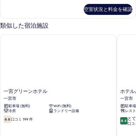
レ
て
ル
ミ
空室状況と料金を確認
の
ア
ー
ム
写
ム
プ
類似した宿泊施設
真
ラ
禁
ス
を
一宮グリーンホテル
ホテルル
煙
ル
表
ー
の
示
ム
す
禁
す
煙
べ
る
の
て
詳
の
細
写
一
ホ
一宮グリーンホテル
ホテル
真
宮
テ
一宮市
一宮市
を
グ
ル
駐車場 (無料)
WiFi (無料)
駐車場
リ
ル
表
冷房
ランドリー設備
レスト
ー
ー
示
ン
ト
10
10
とて
6.6
口コミ 199 件
8.4
ホ
イ
段
段
口コミ
す
テ
ン
階
階
る
ル
一
中
中