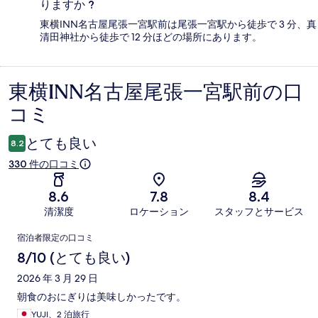
りますか ?
東横INN名古屋尾張一宮駅前は尾張一宮駅から徒歩で 3 分、真
清田神社から徒歩で 12 分ほどの場所にあります。
東横INN名古屋尾張一宮駅前の口
口
コミ
コ
ミ
とても良い
8.2
330 件の口コミ
8.6
7.8
8.4
清潔度
ロケーション
スタッフとサービス
口
宿泊者限定の口コミ
コ
8/10 (とても良い)
ミ
2026 年 3 月 29 日
朝食のおにぎりは美味しかったです。
YUJI、2 泊旅行