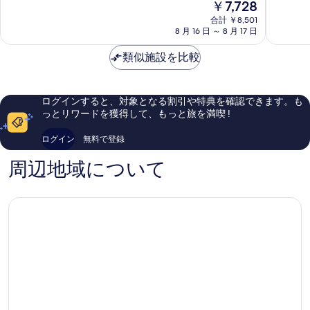
現
￥7,728
一
宮
6.6、
8.4、
在
宮
合計 ￥8,501
駅
口
と
の
8 月 16 日 ～ 8 月 17 日
市
前
コ
て
料
一
ミ
も
金
類似施設を比較
宮
199
良
は
市
件
い、
￥7,728
件
口
の
コ
ログインすると、対象となる割引や特典を確認できます。も
口
ミ
っとリワードを獲得して、もっと旅を満喫 !
コ
490
ミ
件
ログイン
無料で登録
件
の
周辺地域について
口
コ
ミ