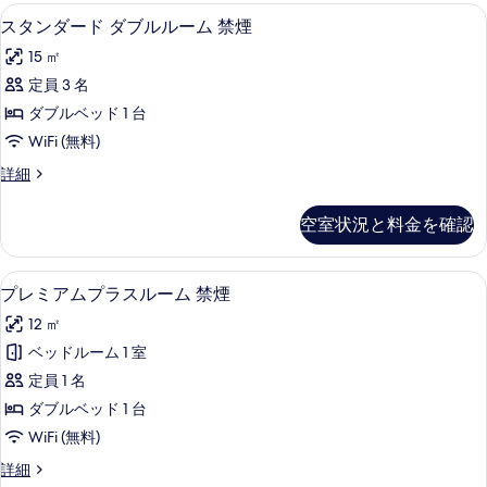
ー
ダ
羽毛の掛け布団、デスク、ノートパソ
ス
写
13
ブ
スタンダード ダブルルーム 禁煙
ム
タ
ル
真
禁
15 ㎡
ル
ン
を
ー
煙
定員 3 名
ダ
表
ム
の
ダブルベッド 1 台
禁
ー
示
煙
す
WiFi (無料)
ド
す
の
べ
ス
詳細
詳
ダ
る
タ
て
細
ブ
ン
空室状況と料金を確認
の
ダ
ル
ー
写
ル
ド
羽毛の掛け布団、デスク、ノートパソ
プ
真
14
ダ
プレミアムプラスルーム 禁煙
ー
レ
ブ
を
ム
12 ㎡
ル
ミ
表
ル
禁
ベッドルーム 1 室
ア
示
ー
煙
定員 1 名
ム
ム
す
禁
の
ダブルベッド 1 台
プ
る
煙
す
WiFi (無料)
の
ラ
べ
詳
プ
詳細
ス
細