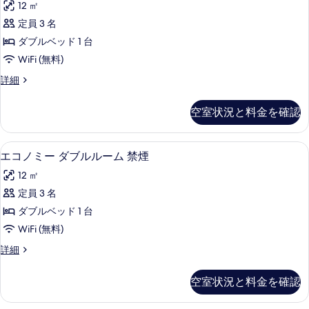
ム
12 ㎡
ル
ノ
を
ル
喫
定員 3 名
ミ
表
ー
煙
ダブルベッド 1 台
ム
ー
示
喫
可
WiFi (無料)
ダ
す
煙
の
エ
詳細
可
ブ
る
コ
す
の
ル
ノ
詳
空室状況と料金を確認
べ
ミ
細
ル
ー
て
ー
ダ
羽毛の掛け布団、デスク、ノートパソ
エ
の
13
ブ
エコノミー ダブルルーム 禁煙
ム
コ
ル
写
喫
12 ㎡
ル
ノ
真
ー
煙
定員 3 名
ミ
を
ム
可
ダブルベッド 1 台
喫
ー
表
煙
の
WiFi (無料)
ダ
示
可
す
エ
詳細
の
ブ
す
コ
べ
詳
ル
ノ
る
細
空室状況と料金を確認
て
ミ
ル
ー
の