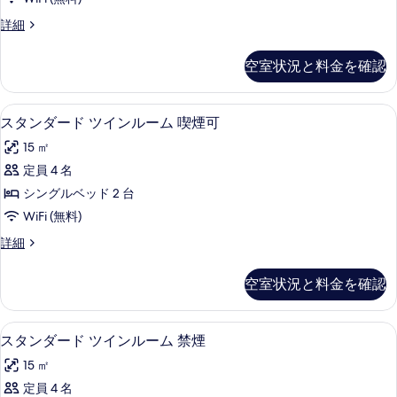
煙
ド
喫
可
ス
詳細
煙
シ
タ
の
可
ン
ン
の
空室状況と料金を確認
す
ダ
詳
グ
ー
べ
細
ル
ド
羽毛の掛け布団、デスク、ノートパソ
ス
て
13
シ
スタンダード ツインルーム 喫煙可
ル
タ
ン
の
ー
15 ㎡
グ
ン
写
ル
ム
定員 4 名
ダ
真
ル
禁
シングルベッド 2 台
ー
ー
を
ム
煙
WiFi (無料)
ド
表
禁
の
ス
詳細
煙
ツ
示
タ
す
の
イ
ン
す
詳
空室状況と料金を確認
べ
ダ
細
ン
る
ー
て
ル
ド
羽毛の掛け布団、デスク、ノートパソ
ス
の
13
ツ
スタンダード ツインルーム 禁煙
ー
タ
イ
写
ム
15 ㎡
ン
ン
真
ル
喫
定員 4 名