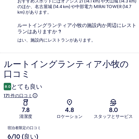
おすすめスポットにはオアシス 21 (14.1 km) や犬山城 (14.3 km)
のほか、名古屋城 (14.4 km) や中部電力 MIRAI TOWER (14.7
km) があります。
ルートイングランティア小牧の施設内か周辺にレスト
ランはありますか ?
はい、施設内にレストランがあります。
ルートイングランティア小牧の
口
口コミ
コ
ミ
とても良い
8.0
171 件の口コミ
7.8
4.8
8.0
清潔度
ロケーション
スタッフとサービス
口
宿泊者限定の口コミ
コ
6/10 (良い)