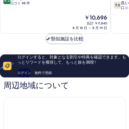
8.2
10
ン
ト
良い
段
口コミ 98 件
る
7.0
段
小
イ
口コミ
階
階
牧
ン
中
現
￥10,696
中
小
名
8.2、
在
7.0、
牧
合計 ￥11,845
古
と
の
8 月 18 日 ～ 8 月 19 日
良
市
屋
て
料
い、
岩
も
金
類似施設を比較
口
倉
良
は
コ
駅
い、
￥10,696
ミ
前
口
200
岩
コ
ログインすると、対象となる割引や特典を確認できます。も
件
倉
ミ
っとリワードを獲得して、もっと旅を満喫 !
件
市
98
の
件
ログイン
無料で登録
口
件
コ
の
周辺地域について
ミ
口
コ
ミ