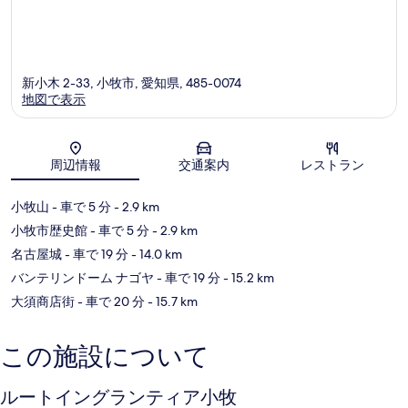
新小木 2-33, 小牧市, 愛知県, 485-0074
地図で表示
地図
周辺情報
交通案内
レストラン
小牧山
- 車で 5 分
- 2.9 km
小牧市歴史館
- 車で 5 分
- 2.9 km
名古屋城
- 車で 19 分
- 14.0 km
バンテリンドーム ナゴヤ
- 車で 19 分
- 15.2 km
大須商店街
- 車で 20 分
- 15.7 km
この施設について
ルートイングランティア小牧