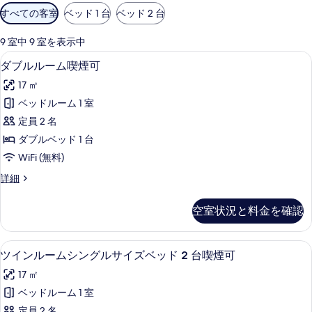
利
すべての客室
ベッド 1 台
ベッド 2 台
用
可
9 室中 9 室を表示中
能
デスク、WiFi (無料)、ベッドシーツ
ダ
5
ダブルルーム喫煙可
な
ブ
客
17 ㎡
ル
室
ベッドルーム 1 室
ル
の
定員 2 名
ー
絞
ダブルベッド 1 台
り
ム
WiFi (無料)
込
喫
み
ダ
詳細
煙
ブ
条
可
ル
件
空室状況と料金を確認
ル
の
ー
す
ム
デスク、WiFi (無料)、ベッドシーツ
ツ
6
喫
ツインルームシングルサイズベッド 2 台喫煙可
べ
イ
煙
て
17 ㎡
可
ン
の
の
ベッドルーム 1 室
ル
詳
定員 2 名