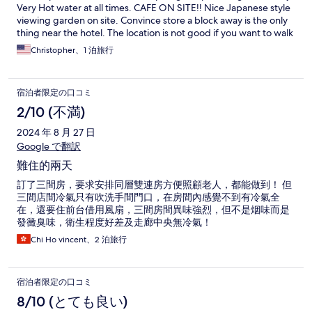
Very Hot water at all times. CAFE ON SITE!! Nice Japanese style
viewing garden on site. Convince store a block away is the only
thing near the hotel. The location is not good if you want to walk
around and see sights, but taxi service cost us less than 1000
Christopher、1 泊旅行
yen so $6.64 USD! I your going to be in Nagoya, this is a great
hotel!
宿泊者限定の口コミ
2/10 (不満)
2024 年 8 月 27 日
Google で翻訳
難住的兩天
訂了三間房，要求安排同層雙連房方便照顧老人，都能做到！ 但
三間店間冷氣只有吹洗手間門口，在房間內感覺不到有冷氣全
在，還要住前台借用風扇，三間房間異味強烈，但不是烟味而是
發黴臭味，衛生程度好差及走廊中央無冷氣！
Chi Ho vincent、2 泊旅行
宿泊者限定の口コミ
8/10 (とても良い)