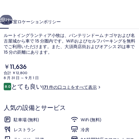
ラ
前へ
次へ
ン
29+
概要
客室
ロケーション
ポリシー
テ
ルートイングランティア小牧は、バンテリンドーム ナゴヤおよび名
ィ
古屋城から車で 15 分圏内です。WiFiおよびセルフパーキングを無料
でご利用いただけます。また、大須商店街およびオアシス 21は車で
ア
15 分の距離にあります。
小
現
￥11,636
牧
在
合計 ￥12,800
の
の
8 月 31 日 ～ 9 月 1 日
料
口
とても良い
8.0
外観
写
171 件の口コミをすべて表示
金
10段階中8.0
コ
は
真
ミ
￥11,636
で
人気の設備とサービス
ギ
す
ャ
駐車場 (無料)
WiFi (無料)
ラ
レストラン
冷房
リ