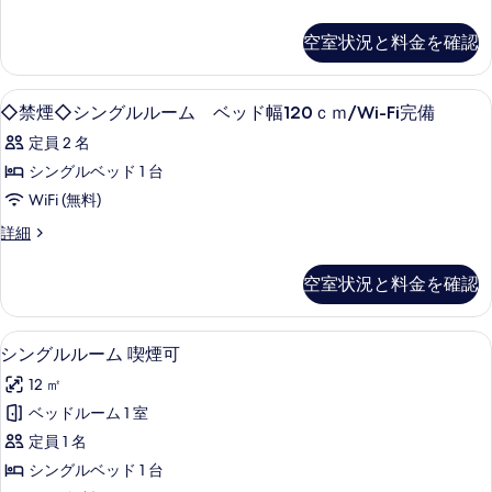
の
ド
幅
禁
ン
幅
写
煙
120
空室状況と料金を確認
120
◇
ル
真
ｃ
ｃ
ツ
ー
を
ｍ/Wi-
イ
ｍ/Wi-
◇
デスク、WiFi (無料)、ベッドシーツ
Fi
ム
1
ン
◇禁煙◇シングルルーム ベッド幅120ｃｍ/Wi-Fi完備
表
Fi
完
禁
ル
ベ
示
定員 2 名
備
完
ー
煙
の
ッ
ム
す
シングルベッド 1 台
備
◇
詳
ベ
ド
る
WiFi (無料)
の
細
シ
ッ
幅
ド
す
◇
詳細
ン
幅
120
禁
べ
グ
120
煙
ｃ
空室状況と料金を確認
ｃ
て
◇
ル
ｍ/Wi-
ｍ/Wi-
シ
の
ル
Fi
ン
Fi
デスク、WiFi (無料)、ベッドシーツ
シ
写
完
ー
5
グ
シングルルーム 喫煙可
完
備
ン
ル
真
ム
12 ㎡
の
備
ル
グ
を
詳
ベ
ー
ベッドルーム 1 室
の
細
ル
ム
表
ッ
定員 1 名
す
ベ
ル
示
ド
ッ
シングルベッド 1 台
べ
ー
す
ド