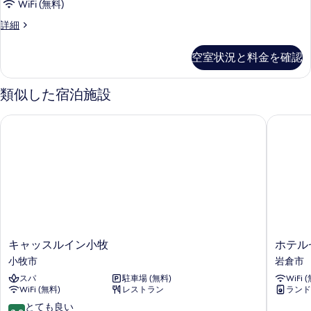
幅
WiFi (無料)
て
幅
ム
る
120
120
の
シ
詳細
喫
ｃ
ｃ
ン
写
ｍ/Wi-
煙
グ
ｍ/Wi-
空室状況と料金を確認
真
Fi
ル
可
Fi
完
ル
を
の
備
完
ー
類似した宿泊施設
表
の
ム
す
備
詳
喫
示
キャッスルイン小牧
ホテルセ
べ
の
細
煙
す
可
て
す
の
る
の
べ
詳
細
写
て
真
の
を
写
表
真
キ
ホ
キャッスルイン小牧
ホテル
示
を
ャ
テ
小牧市
岩倉市
す
表
ッ
ル
スパ
駐車場 (無料)
WiFi 
ス
セ
る
示
WiFi (無料)
レストラン
ランド
ル
レ
す
イ
ク
10
とても良い