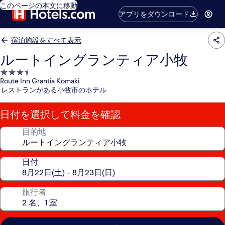
このページの本文に移動
アプリをダウンロード
宿泊施設をすべて表示
ルートイングランティア小牧
3.5
Route Inn Grantia Komaki
つ
レストランがある小牧市のホテル
星
宿
日付を選択して料金を確認
泊
施
目的地
設
日付
旅行者