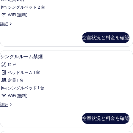
写
細
ー
真
シングルベッド 2 台
ム
を
WiFi (無料)
シ
表
ツ
詳細
ン
イ
示
グ
ン
空室状況と料金を確認
す
ル
ル
ー
る
サ
ム
デスク、WiFi (無料)、ベッドシーツ
シ
5
シ
シングルルーム禁煙
イ
ン
ン
ズ
12 ㎡
グ
グ
ル
ベ
ベッドルーム 1 室
ル
サ
ッ
定員 1 名
イ
ル
ズ
ド
シングルベッド 1 台
ー
ベ
2
WiFi (無料)
ッ
ム
台
ド
シ
詳細
禁
2
ン
喫
台
煙
グ
煙
空室状況と料金を確認
喫
ル
の
煙
可
ル
す
可
ー