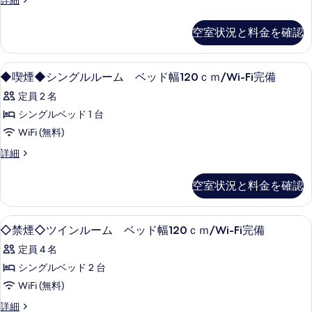
詳細
ン
イ
す
グ
ン
空室状況と料金を確認
る
ル
ル
ー
サ
ム
◆
デスク、WiFi (無料)、ベッドシーツ
1
シ
◆喫煙◆シングルルーム ベッド幅120ｃｍ/Wi-Fi完備
イ
喫
ン
ズ
定員 2 名
グ
煙
ル
ベ
シングルベッド 1 台
◆
サ
ッ
WiFi (無料)
シ
イ
ズ
ド
◆
詳細
ン
ベ
喫
2
グ
ッ
煙
台
空室状況と料金を確認
ド
◆
ル
2
禁
シ
ル
台
ン
煙
◇
デスク、WiFi (無料)、ベッドシーツ
禁
ー
1
グ
◇禁煙◇ツインルーム ベッド幅120ｃｍ/Wi-Fi完備
煙
禁
の
ル
ム
定員 4 名
の
ル
煙
す
詳
ベ
ー
シングルベッド 2 台
◇
べ
細
ム
ッ
WiFi (無料)
ツ
ベ
て
ド
ッ
◇
詳細
イ