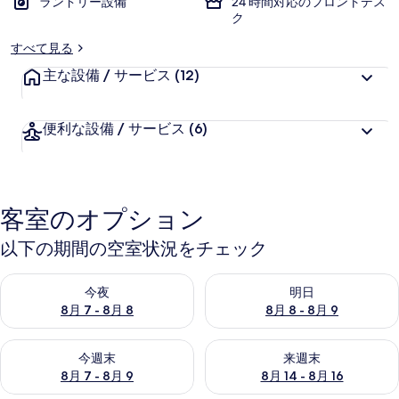
ランドリー設備
24 時間対応のフロントデス
ク
ー
すべて見る
主な設備 / サービス
(12)
便利な設備 / サービス
(6)
客室のオプション
以下の期間の空室状況をチェック
今夜 8月 7 - 8月 8 の空室状況をチェック
明日 8月 8 - 8月 9 の空室
今夜
明日
8月 7 - 8月 8
8月 8 - 8月 9
今週末 8月 7 - 8月 9 の空室状況をチェック
来週末 8月 14 - 8月 16 の
今週末
来週末
8月 7 - 8月 9
8月 14 - 8月 16