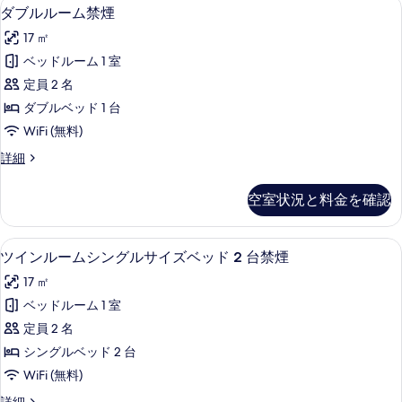
の
デスク、WiFi (無料)、ベッドシーツ
ダ
の
5
ム
ダブルルーム禁煙
べ
す
詳
ブ
禁
て
17 ㎡
細
煙
べ
ル
の
の
ベッドルーム 1 室
て
ル
詳
写
定員 2 名
細
の
ー
真
ダブルベッド 1 台
写
ム
を
WiFi (無料)
真
禁
表
ダ
詳細
を
煙
ブ
示
表
の
ル
空室状況と料金を確認
す
ル
示
す
ー
る
す
べ
ム
デスク、WiFi (無料)、ベッドシーツ
ツ
6
禁
ツインルームシングルサイズベッド 2 台禁煙
る
て
イ
煙
の
17 ㎡
の
ン
詳
写
ベッドルーム 1 室
ル
細
真
定員 2 名
ー
を
シングルベッド 2 台
ム
表
WiFi (無料)
シ
示
ツ