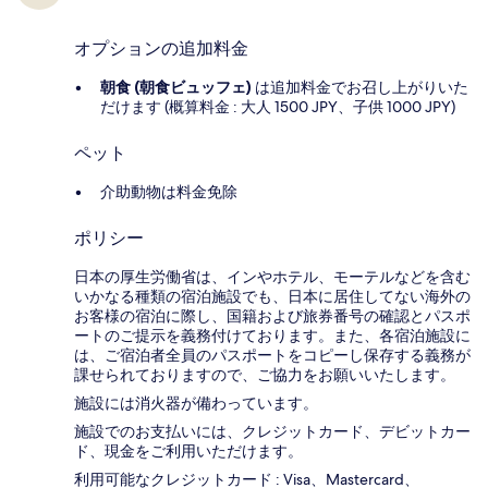
オプションの追加料金
朝食 (朝食ビュッフェ)
は追加料金でお召し上がりいた
だけます (概算料金 : 大人 1500 JPY、子供 1000 JPY)
ペット
介助動物は料金免除
ポリシー
日本の厚生労働省は、インやホテル、モーテルなどを含む
いかなる種類の宿泊施設でも、日本に​居住してない海外の
お客様の宿泊に際し、国籍および旅券番号の確認とパスポ
ートのご提示を義務付け​ております。また、各宿泊施設に
は、ご宿泊者全員のパスポートをコピーし保存する義務が
課せられておりますの​で、ご協力をお願いいたします。
施設には消火器が備わっています。
施設でのお支払いには、クレジットカード、デビットカー
ド、現金をご利用いただけます。
利用可能なクレジットカード : Visa、Mastercard、