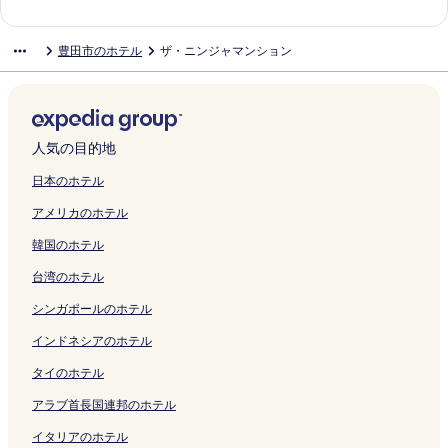
i
o
t
d
の
s
L
T
o
n
o
a
o
k
s
I
a
o
t
t
m
t
O
u
ペ
h
A
o
t
T
h
C
y
u
H
n
P
I
e
e
豊田市のホテル
ザ・ニンジャマンション
a
a
n
l
ー
i
G
y
a
o
a
a
o
T
o
n
r
n
r
l
e
-
l
t
ジ
s
E
o
の
y
c
s
t
o
t
T
e
n
H
M
の
E
y
O
を
t
の
t
ペ
o
h
t
a
u
e
o
s
T
o
a
ペ
k
の
n
開
a
ペ
a
ー
t
i
l
H
f
l
y
t
o
t
t
ー
i
ペ
l
く
t
ー
J
ジ
a
の
e
o
u
K
o
i
y
e
s
ジ
m
ー
y
リ
i
ジ
i
を
M
ペ
の
t
y
o
t
g
o
l
u
人気の目的地
を
a
ジ
の
ン
o
を
n
開
o
ー
ペ
e
a
s
a
e
t
T
k
開
e
を
ペ
ク
n
開
n
く
t
ジ
ー
l
の
a
の
H
a
o
a
日本のホテル
く
の
開
ー
の
く
a
リ
o
を
ジ
の
ペ
n
ペ
o
の
y
z
アメリカのホテル
リ
ペ
く
ジ
ペ
リ
k
ン
m
開
を
ペ
ー
a
ー
t
ペ
o
e
ン
ー
リ
を
ー
ン
a
ク
a
く
開
ー
ジ
g
ジ
e
ー
t
の
韓国のホテル
ク
ジ
ン
開
ジ
ク
の
c
リ
く
ジ
を
i
を
l
ジ
a
ペ
を
ク
く
を
ペ
h
ン
リ
を
開
の
開
の
を
の
ー
台湾のホテル
開
リ
開
ー
i
ク
ン
開
く
ペ
く
ペ
開
ペ
ジ
く
ン
く
ジ
の
ク
く
リ
ー
リ
ー
く
ー
を
シンガポールのホテル
リ
ク
リ
を
ペ
リ
ン
ジ
ン
ジ
リ
ジ
開
ン
ン
開
ー
ン
ク
を
ク
を
ン
を
く
インドネシアのホテル
ク
ク
く
ジ
ク
開
開
ク
開
リ
タイのホテル
リ
を
く
く
く
ン
ン
開
リ
リ
リ
ク
アラブ首長国連邦のホテル
ク
く
ン
ン
ン
リ
ク
ク
ク
イタリアのホテル