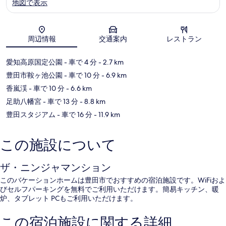
地図で表示
地図
周辺情報
交通案内
レストラン
愛知高原国定公園
- 車で 4 分
- 2.7 km
豊田市鞍ヶ池公園
- 車で 10 分
- 6.9 km
香嵐渓
- 車で 10 分
- 6.6 km
足助八幡宮
- 車で 13 分
- 8.8 km
豊田スタジアム
- 車で 16 分
- 11.9 km
この施設について
ザ・ニンジャマンション
このバケーションホームは豊田市でおすすめの宿泊施設です。WiFiおよ
びセルフパーキングを無料でご利用いただけます。簡易キッチン、暖
炉、タブレット PCもご利用いただけます。
この宿泊施設に関する詳細