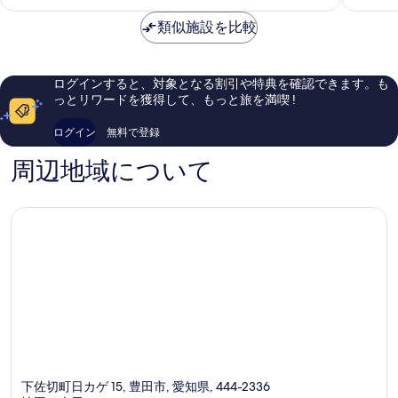
料
田
城
口
口
金
駅
駅
コ
コ
類似施設を比較
は
前
前
ミ
ミ
￥5,004
豊
安
318
131
田
城
件
件
ログインすると、対象となる割引や特典を確認できます。も
市
市
件
件
っとリワードを獲得して、もっと旅を満喫 !
の
の
口
口
ログイン
無料で登録
コ
コ
ミ
ミ
周辺地域について
下佐切町日カゲ 15, 豊田市, 愛知県, 444-2336