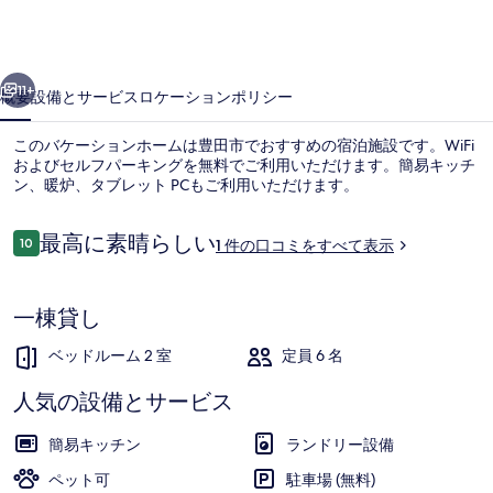
マ
ン
前へ
次へ
シ
11+
概要
設備とサービス
ロケーション
ポリシー
ョ
このバケーションホームは豊田市でおすすめの宿泊施設です。WiFi
ン
およびセルフパーキングを無料でご利用いただけます。簡易キッチ
ン、暖炉、タブレット PCもご利用いただけます。
の
写
口
最高に素晴らしい
10
1 件の口コミをすべて表示
10段階中10
真
コ
ミ
ギ
一棟貸し
テラス / パティオ
ャ
ベッドルーム 2 室
定員 6 名
ラ
人気の設備とサービス
リ
ー
簡易キッチン
ランドリー設備
ペット可
駐車場 (無料)