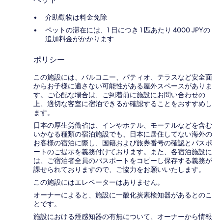
介助動物は料金免除
ペットの滞在には、1 日につき 1 匹あたり 4000 JPYの
追加料金がかかります
ポリシー
この施設には、バルコニー、パティオ、テラスなど安全面
からお子様に適さない可能性がある屋外スペースがありま
す。ご心配な場合は、ご到着前に施設にお問い合わせの
上、適切な客室に宿泊できるか確認することをおすすめし
ます。
日本の厚生労働省は、インやホテル、モーテルなどを含む
いかなる種類の宿泊施設でも、日本に​居住してない海外の
お客様の宿泊に際し、国籍および旅券番号の確認とパスポ
ートのご提示を義務付け​ております。また、各宿泊施設に
は、ご宿泊者全員のパスポートをコピーし保存する義務が
課せられておりますの​で、ご協力をお願いいたします。
この施設にはエレベーターはありません。
オーナーによると、施設に一酸化炭素検知器があるとのこ
とです。
施設における煙感知器の有無について、オーナーから情報