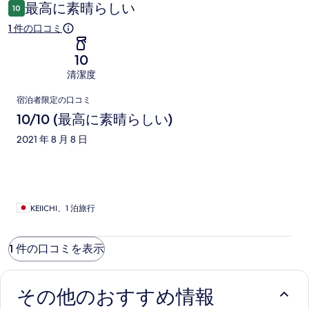
ミ
最高に素晴らしい
10
1 件の口コミ
10
清潔度
口
宿泊者限定の口コミ
コ
10/10 (最高に素晴らしい)
ミ
2021 年 8 月 8 日
KEIICHI、1 泊旅行
1 件の口コミを表示
その他のおすすめ情報