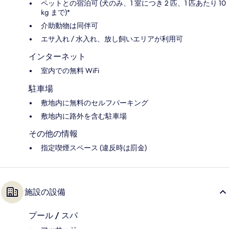
ペットとの宿泊可 (犬のみ、1 室につき 2 匹、1 匹あたり 10
kg まで)*
介助動物は同伴可
エサ入れ / 水入れ、放し飼いエリアが利用可
インターネット
室内での無料 WiFi
駐車場
敷地内に無料のセルフパーキング
敷地内に路外を含む駐車場
その他の情報
指定喫煙スペース (違反時は罰金)
施設の設備
プール / スパ