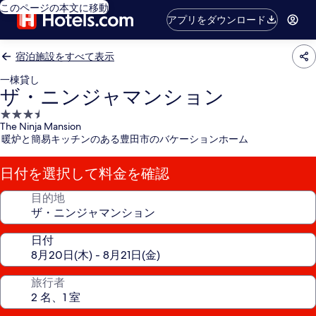
このページの本文に移動
アプリをダウンロード
宿泊施設をすべて表示
一棟貸し
ザ・ニンジャマンション
3.5
The Ninja Mansion
つ
暖炉と簡易キッチンのある豊田市のバケーションホーム
星
宿
日付を選択して料金を確認
泊
施
目的地
設
日付
旅行者