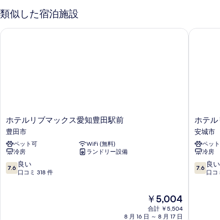
類似した宿泊施設
ホテルリブマックス愛知豊田駅前
ホテルリ
ホ
ホ
ホテルリブマックス愛知豊田駅前
ホテル
テ
テ
豊田市
安城市
ル
ル
ペット可
WiFi (無料)
ペット
リ
リ
冷房
ランドリー設備
冷房
ブ
ブ
マ
マ
10
10
良い
良い
7.6
7.6
ッ
ッ
段
段
口コミ 318 件
口コミ
ク
ク
階
階
ス
ス
中
中
現
￥5,004
愛
三
7.6、
7.6、
在
知
河
良
良
合計 ￥5,504
の
豊
安
い、
い、
8 月 16 日 ～ 8 月 17 日