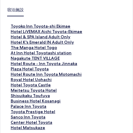
宿泊施設
T
Toyoko Inn Toyota-shi Ekimae
o
H
Hotel LiVEMAX Aichi Toyota-Ekimae
y
o
H
Hotel & SPA Island Adult Only
o
t
o
H
Hotel K's Emerald IN Adult Only
k
e
t
o
T
The Manga Hotel Togo
o
l
e
t
h
A
At Inn Hotel Toyotashi station
I
L
l
e
e
t
N
Nagakute TENT VILLAGE
n
i
&
l
M
I
a
H
Hotel Route - Inn Toyota Jinnaka
n
V
S
K
a
n
g
o
P
Plaza Hotel Toyota
T
E
P
'
n
n
a
t
l
H
Hotel Route Inn Toyota Motomachi
o
M
A
s
g
H
k
e
a
o
R
Royal Hotel Uohachi
y
A
I
E
a
o
u
l
z
t
o
H
Hotel Toyota Castle
o
X
s
m
H
t
t
R
a
e
y
o
M
Meitetsu Toyota Hotel
t
A
l
e
o
e
e
o
H
l
a
t
e
S
Shisuikaku Toufuya
a
i
a
r
t
l
T
u
o
R
l
e
i
h
B
Business Hotel Kosanagi
-
c
n
a
e
T
E
t
t
o
H
l
t
i
u
P
Palace Inn Toyota
s
h
d
l
l
o
N
e
e
u
o
T
e
s
s
a
T
Toyota Prestige Hotel
h
i
A
d
T
y
T
-
l
t
t
o
t
u
i
l
o
S
Sanco Inn Toyota
i
T
d
I
o
o
V
I
T
e
e
y
s
i
n
a
y
a
C
Center Hotel Toyota
E
o
u
N
g
t
I
n
o
I
l
o
u
k
e
c
o
n
e
H
Hotel Matsukaze
k
y
l
A
o
a
L
n
y
n
U
t
T
a
s
e
t
c
n
o