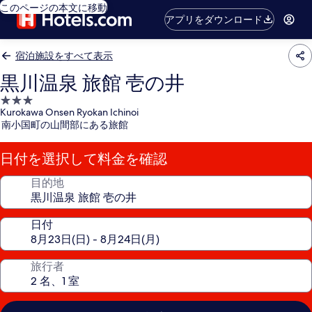
このページの本文に移動
アプリをダウンロード
宿泊施設をすべて表示
黒川温泉 旅館 壱の井
3.0
Kurokawa Onsen Ryokan Ichinoi
つ
南小国町の山間部にある旅館
星
宿
日付を選択して料金を確認
泊
施
目的地
設
日付
旅行者