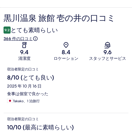
黒川温泉 旅館 壱の井の口コミ
口
コ
とても素晴らしい
9.2
ミ
366 件の口コミ
9.4
8.4
9.6
清潔度
ロケーション
スタッフとサービス
口
宿泊者限定の口コミ
コ
8/10 (とても良い)
ミ
2025 年 10 月 16 日
食事は個室で良かった
Takako、1 泊旅行
宿泊者限定の口コミ
10/10 (最高に素晴らしい)