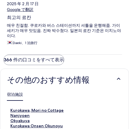
2025 年 2 月 17 日
Google で翻訳
최고의 료칸
매우 친절함. 쿠로카와 버스 스테이션까지 셔틀을 운행해줌. 가이
세키가 매우 맛있음. 진짜 박수쳤다. 일본의 료칸 기준은 이치노야
이다.
Daeki、1 泊旅行
366 件の口コミをすべて表示
その他のおすすめ情報
宿泊施設
K
Kurokawa, Mori no Cottage
u
N
Nanjyoen
r
a
O
Okyakuya
o
n
k
K
Kurokawa Onsen Okunoyu