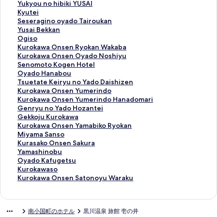
k
j
y
u
Y
Yukyou no hibiki YUSAI
a
y
a
r
u
K
Kyutei
w
o
k
o
k
y
S
Seseragino oyado Tairoukan
a
e
u
k
y
u
e
Y
Yusai Bekkan
,
n
y
a
o
t
s
u
O
Ogiso
M
の
a
w
u
e
e
s
g
K
Kurokawa Onsen Ryokan Wakaba
o
ペ
の
a
n
i
r
a
i
u
K
Kurokawa Onsen Oyado Noshiyu
r
ー
ペ
O
o
の
a
i
s
r
u
S
Senomoto Kogen Hotel
i
ジ
ー
n
h
ペ
g
B
o
o
r
e
O
Oyado Hanabou
n
を
ジ
s
i
ー
i
e
の
k
o
n
y
T
Tsuetate Keiryu no Yado Daishizen
o
開
を
e
b
ジ
n
k
ペ
a
k
o
a
s
K
Kurokawa Onsen Yumerindo
C
く
開
n
i
を
o
k
ー
w
a
m
d
u
u
K
Kurokawa Onsen Yumerindo Hanadomari
o
リ
く
O
k
開
o
a
ジ
a
w
o
o
e
r
u
G
Genryu no Yado Hozantei
t
ン
リ
k
i
く
y
n
を
O
a
t
H
t
o
r
e
G
Gekkoju Kurokawa
t
ク
ン
u
Y
リ
a
の
開
n
O
o
a
a
k
o
n
e
K
Kurokawa Onsen Yamabiko Ryokan
a
ク
n
U
ン
d
ペ
く
s
n
K
n
t
a
k
r
k
u
M
Miyama Sanso
g
o
S
ク
o
ー
リ
e
s
o
a
e
w
a
y
k
r
i
K
Kurasako Onsen Sakura
e
y
A
T
ジ
ン
n
e
g
b
K
a
w
u
o
o
y
u
Y
Yamashinobu
の
u
I
a
を
ク
R
n
e
o
e
O
a
n
j
k
a
r
a
O
Oyado Kafugetsu
ペ
の
の
i
開
y
O
n
u
i
n
O
o
u
a
m
a
m
y
K
Kurokawaso
ー
ペ
ペ
r
く
o
y
H
の
r
s
n
Y
K
w
a
s
a
a
u
K
Kurokawa Onsen Satonoyu Waraku
ジ
ー
ー
o
リ
k
a
o
ペ
y
e
s
a
u
a
S
a
s
d
r
u
を
ジ
ジ
u
ン
a
d
t
ー
u
n
e
d
r
O
a
k
h
o
o
r
開
を
を
k
ク
n
o
e
ジ
n
Y
n
o
o
n
n
o
i
K
k
o
南小国町のホテル
黒川温泉 旅館 壱の井
く
開
開
a
W
N
l
を
o
u
Y
H
k
s
s
O
n
a
a
k