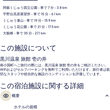
阿蘇くじゅう国立公園
- 車で 7 分
- 3.8 km
平野台高原展望所
- 車で 15 分
- 6.1 km
くじゅう連山
- 車で 19 分
- 15.9 km
くじゅう花公園
- 車で 21 分
- 17.5 km
大観峰
- 車で 35 分
- 27.1 km
この施設について
黒川温泉 旅館 壱の井
南小国町へご旅行の際には、黒川温泉 旅館 壱の井をご検討ください。
WiFiおよびセルフパーキングを無料でご利用いただけます。旅行者は親
切なスタッフや総合的な施設のコンディションを評価しています。
この宿泊施設に関する詳細
概要
ホテルの規模