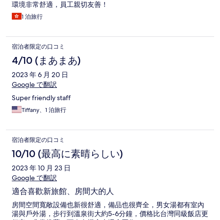
環境非常舒適，員工親切友善！
1 泊旅行
宿泊者限定の口コミ
4/10 (まあまあ)
2023 年 6 月 20 日
Google で翻訳
Super friendly staff
Tiffany、1 泊旅行
宿泊者限定の口コミ
10/10 (最高に素晴らしい)
2023 年 10 月 23 日
Google で翻訳
適合喜歡新旅館、房間大的人
房間空間寬敞設備也新很舒適，備品也很齊全，男女湯都有室內
湯與戶外湯，步行到溫泉街大約5-6分鐘，價格比台灣同級飯店更