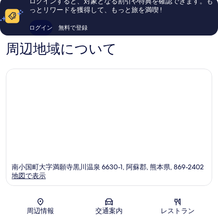
ログインすると、対象となる割引や特典を確認できます。も
し
コ
っとリワードを獲得して、もっと旅を満喫 !
い、
ミ
口
29
ログイン
無料で登録
コ
件
ミ
件
周辺地域について
302
の
件
口
件
コ
の
ミ
口
コ
ミ
南小国町大字満願寺黒川温泉 6630-1, 阿蘇郡, 熊本県, 869-2402
地図で表示
地図
周辺情報
交通案内
レストラン