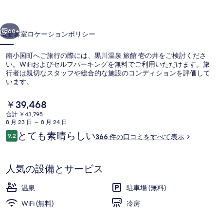
壱
前へ
次へ
の
60+
概要
客室
ロケーション
ポリシー
井
南小国町へご旅行の際には、黒川温泉 旅館 壱の井をご検討くださ
の
い。WiFiおよびセルフパーキングを無料でご利用いただけます。旅
行者は親切なスタッフや総合的な施設のコンディションを評価して
写
います。
真
現
￥39,468
ギ
在
合計 ￥43,795
の
ャ
8 月 23 日 ～ 8 月 24 日
料
口
とても素晴らしい
9.2
温泉
ラ
366 件の口コミをすべて表示
金
10段階中9.2
コ
は
リ
ミ
￥39,468
で
人気の設備とサービス
ー
す
温泉
駐車場 (無料)
WiFi (無料)
冷房