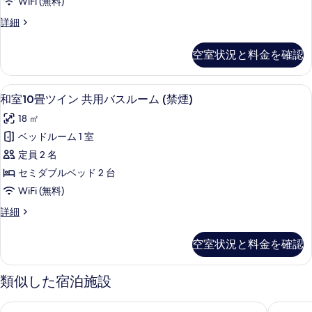
て
WiFi (無料)
詳
用
の
細
和
詳細
バ
洋
写
ス
室
真
空室状況と料金を確認
15
ル
を
畳
ー
共
表
和室10畳ツイン 共用バスルーム (禁煙) 
和
7
用
ム
和室10畳ツイン 共用バスルーム (禁煙)
示
室
バ
(禁
18 ㎡
ス
す
10
煙)
ル
ベッドルーム 1 室
畳
る
ー
の
定員 2 名
ム
ツ
す
(禁
セミダブルベッド 2 台
イ
煙)
べ
WiFi (無料)
の
ン
て
詳
和
詳細
共
細
室
の
用
10
写
空室状況と料金を確認
畳
バ
真
ツ
ス
イ
類似した宿泊施設
を
ン
ル
表
共
ー
湯峡の響き 優彩
優彩別館
用