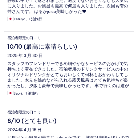
静寂の中で全て癒されました。過度でないおもてなしも大変気
に入りました。お風呂も最高で何度も入りました。次回も壱の
井さんです。 はるかjuice美味しかった❤️
Kazuyo、1 泊旅行
宿泊者限定の口コミ
10/10 (最高に素晴らしい)
2025 年 3 月 30 日
スタッフのフレンドリーできめ細やかなサービスのおかげで気
持ちよく滞在できました。宿泊者用のドリンクサービスの中の
オリジナルドリンクがとてもおいしくて何杯もおかわりしてし
ました。木立を眺めながら入れる露天風呂はとても気持ちが良
かったし、夕飯も豪華で美味しかったです。 車で行くのは道が
細くて急勾配で怖いので、近くの駐車場に停めて迎えにきても
Saori、1 泊旅行
らうのをお勧めします。
宿泊者限定の口コミ
8/10 (とても良い)
2024 年 4 月 15 日
お風呂とお部屋が最高によかったです。 旅館は階段が多いので