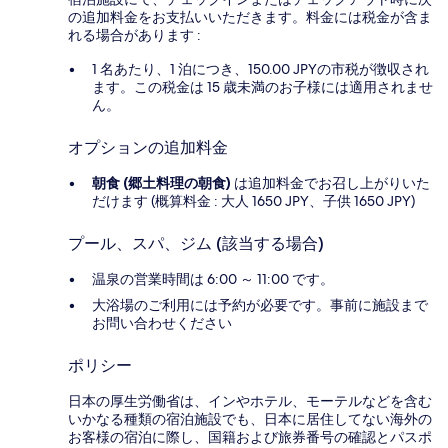
の追加料金をお支払いいただきます。料金には税金が含ま
れる場合があります :
1 名あたり、1 泊につき、150.00 JPYの市税が徴収され
ます。この税金は 15 歳未満のお子様には適用されませ
ん。
オプションの追加料金
朝食 (郷土料理の朝食)
は追加料金でお召し上がりいた
だけます (概算料金 : 大人 1650 JPY、子供 1650 JPY)
プール、スパ、ジム (該当する場合)
温泉の営業時間は 6:00 ～ 11:00 です。
大浴場のご利用には予約が必要です。事前に施設まで
お問い合わせください
ポリシー
日本の厚生労働省は、インやホテル、モーテルなどを含む
いかなる種類の宿泊施設でも、日本に​居住してない海外の
お客様の宿泊に際し、国籍および旅券番号の確認とパスポ