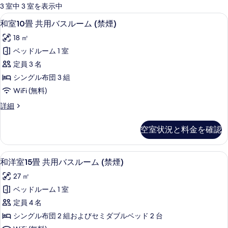
可
3 室中 3 室を表示中
能
和室10畳 共用バスルーム (禁煙) | セ
和
7
和室10畳 共用バスルーム (禁煙)
な
室
客
18 ㎡
10
室
ベッドルーム 1 室
畳
の
定員 3 名
共
絞
シングル布団 3 組
り
用
WiFi (無料)
込
バ
み
和
詳細
ス
室
条
ル
10
件
空室状況と料金を確認
畳
ー
共
ム
用
和洋室15畳 共用バスルーム (禁煙) | 
和
7
バ
(禁
和洋室15畳 共用バスルーム (禁煙)
洋
ス
煙)
27 ㎡
ル
室
の
ー
ベッドルーム 1 室
15
ム
す
定員 4 名
(禁
畳
べ
煙)
シングル布団 2 組およびセミダブルベッド 2 台
共
の