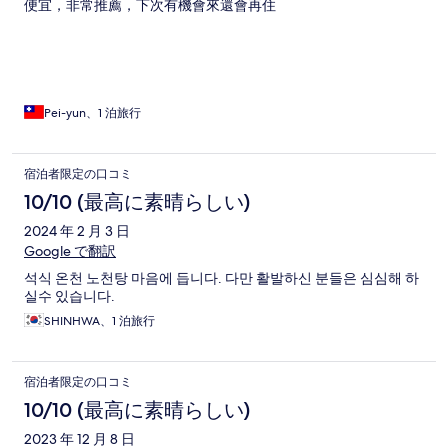
便宜，非常推薦，下次有機會來還會再住
Pei-yun、1 泊旅行
宿泊者限定の口コミ
10/10 (最高に素晴らしい)
2024 年 2 月 3 日
Google で翻訳
석식 온천 노천탕 마음에 듭니다. 다만 활발하신 분들은 심심해 하
실수 있습니다.
SHINHWA、1 泊旅行
宿泊者限定の口コミ
10/10 (最高に素晴らしい)
2023 年 12 月 8 日