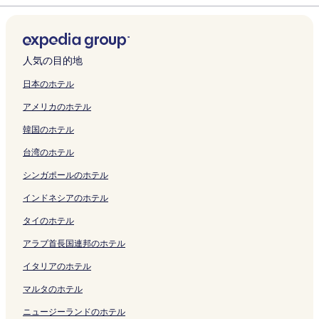
リ
く
く
n
a
o
の
開
Y
m
u
o
a
e
o
n
o
f
w
a
ン
リ
リ
の
k
s
ペ
く
a
e
m
z
w
n
の
s
b
u
a
w
ク
ン
ン
ペ
a
h
ー
リ
d
r
e
a
a
Y
ペ
e
u
g
s
a
ク
ク
ー
b
i
ジ
ン
o
i
r
n
の
a
ー
n
の
e
o
O
ジ
a
y
を
ク
D
n
i
t
ペ
m
ジ
S
ペ
t
の
n
人気の目的地
を
の
u
開
a
d
n
e
ー
a
を
a
ー
s
ペ
s
開
ペ
の
く
i
o
d
i
ジ
b
開
k
ジ
u
ー
e
日本のホテル
く
ー
ペ
リ
s
の
o
の
を
i
く
u
を
の
ジ
n
アメリカのホテル
リ
ジ
ー
ン
h
ペ
H
ペ
開
k
リ
r
開
ペ
を
S
ン
を
ジ
ク
i
ー
a
ー
く
o
ン
a
く
ー
開
a
韓国のホテル
ク
開
を
z
ジ
n
ジ
リ
R
ク
の
リ
ジ
く
t
く
開
e
を
a
を
ン
y
ペ
ン
を
リ
o
台湾のホテル
リ
く
n
開
d
開
ク
o
ー
ク
開
ン
n
ン
リ
の
く
o
く
k
ジ
く
ク
o
シンガポールのホテル
ク
ン
ペ
リ
m
リ
a
を
リ
y
ク
ー
ン
a
ン
n
開
ン
u
インドネシアのホテル
ジ
ク
r
ク
の
く
ク
W
タイのホテル
を
i
ペ
リ
a
開
の
ー
ン
r
アラブ首長国連邦のホテル
く
ペ
ジ
ク
a
リ
ー
を
k
イタリアのホテル
ン
ジ
開
u
ク
を
く
の
マルタのホテル
開
リ
ペ
ニュージーランドのホテル
く
ン
ー