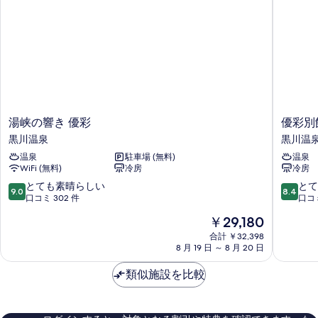
示
ム
バ
す
ス
(禁
ル
る
煙)
ー
ム
の
(禁
す
煙)
の
べ
詳
湯
優
湯峡の響き 優彩
優彩別
て
細
峡
彩
黒川温泉
黒川温
の
の
別
温泉
駐車場 (無料)
温泉
響
館
写
WiFi (無料)
冷房
冷房
き
黒
真
優
川
10
10
とても素晴らしい
とて
9.0
8.4
を
彩
温
段
段
口コミ 302 件
口コミ
黒
泉
階
階
表
現
￥29,180
川
中
中
在
示
温
9.0、
8.4、
合計 ￥32,398
の
泉
8 月 19 日 ～ 8 月 20 日
と
と
す
料
て
て
金
る
類似施設を比較
も
も
は
素
良
￥29,180
晴
い、
ら
口