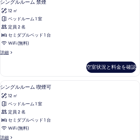
10
シングルルーム 禁煙
ン
12 ㎡
グ
ベッドルーム 1 室
ル
定員 2 名
ル
セミダブルベッド 1 台
ー
WiFi (無料)
ム
シ
詳細
禁
ン
煙
グ
空室状況と料金を確認
ル
の
ル
す
ー
デスク、ノートパソコン用作業スペース
シ
10
ム
シングルルーム 喫煙可
べ
ン
禁
て
12 ㎡
煙
グ
の
の
ベッドルーム 1 室
ル
詳
写
定員 2 名
細
ル
真
セミダブルベッド 1 台
ー
を
WiFi (無料)
ム
表
シ
詳細