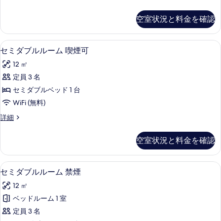
喫
ン
示
煙
グ
空室状況と料金を確認
す
ル
可
ル
る
の
ー
デスク、ノートパソコン用作業スペース
セ
9
ム
セミダブルルーム 喫煙可
す
ミ
喫
べ
12 ㎡
煙
ダ
可
て
定員 3 名
ブ
の
の
セミダブルベッド 1 台
詳
ル
細
写
WiFi (無料)
ル
真
セ
詳細
ー
ミ
を
ム
ダ
空室状況と料金を確認
表
ブ
喫
ル
示
煙
ル
デスク、ノートパソコン用作業スペース
セ
す
9
ー
セミダブルルーム 禁煙
可
ミ
ム
る
の
12 ㎡
喫
ダ
煙
す
ベッドルーム 1 室
ブ
可
べ
定員 3 名
の
ル