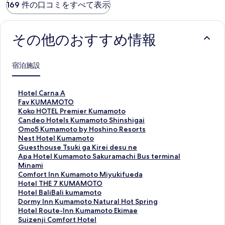
169 件の口コミをすべて表示
その他のおすすめ情報
宿泊施設
H
Hotel Carna A
o
F
Fav KUMAMOTO
t
a
K
Koko HOTEL Premier Kumamoto
e
v
o
C
Candeo Hotels Kumamoto Shinshigai
l
K
k
a
O
Omo5 Kumamoto by Hoshino Resorts
C
U
o
n
m
N
Nest Hotel Kumamoto
a
M
H
d
o
e
G
Guesthouse Tsuki ga Kirei desu ne
r
A
O
e
5
s
u
A
Apa Hotel Kumamoto Sakuramachi Bus terminal
n
M
T
o
K
t
e
p
Minami
a
O
E
H
u
H
s
a
C
Comfort Inn Kumamoto Miyukifueda
A
T
L
o
m
o
t
H
o
H
Hotel THE 7 KUMAMOTO
の
O
P
t
a
t
h
o
m
o
H
Hotel BaliBali kumamoto
ペ
の
r
e
m
e
o
t
f
t
o
D
Dormy Inn Kumamoto Natural Hot Spring
ー
ペ
e
l
o
l
u
e
o
e
t
o
H
Hotel Route-Inn Kumamoto Ekimae
ジ
ー
m
s
t
K
s
l
r
l
e
r
o
S
Suizenji Comfort Hotel