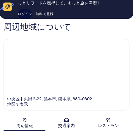
っとリワードを獲得して、もっと旅を満喫 !
1,002
642
件
件
ログイン
無料で登録
件
件
の
の
周辺地域について
口
口
コ
コ
ミ
ミ
中央区中央街 2-22, 熊本市, 熊本県, 860-0802
地図で表示
地図
周辺情報
交通案内
レストラン