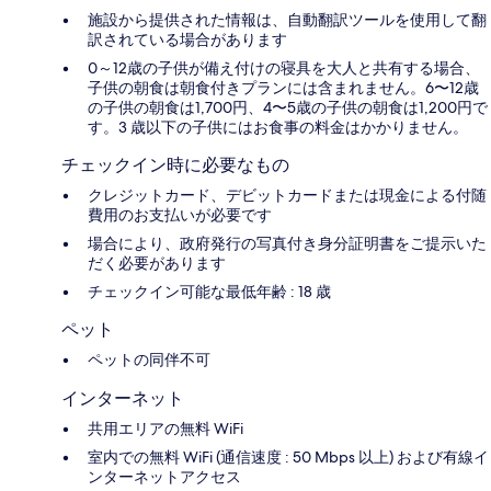
施設から提供された情報は、自動翻訳ツールを使用して翻
訳されている場合があります
0～12歳の子供が備え付けの寝具を大人と共有する場合、
子供の朝食は朝食付きプランには含まれません。6〜12歳
の子供の朝食は1,700円、4〜5歳の子供の朝食は1,200円で
す。3 歳以下の子供にはお食事の料金はかかりません。
チェックイン時に必要なもの
クレジットカード、デビットカードまたは現金による付随
費用のお支払いが必要です
場合により、政府発行の写真付き身分証明書をご提示いた
だく必要があります
チェックイン可能な最低年齢 : 18 歳
ペット
ペットの同伴不可
インターネット
共用エリアの無料 WiFi
室内での無料 WiFi (通信速度 : 50 Mbps 以上) および有線イ
ンターネットアクセス