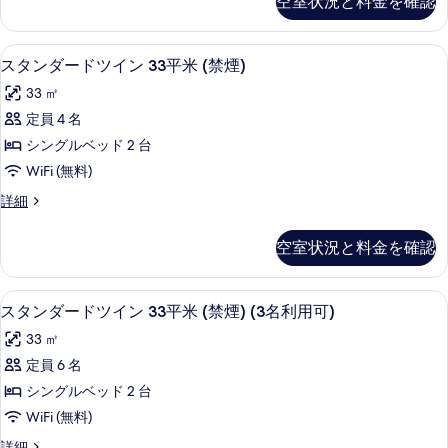
示
空室状況と料金を確認
ダ
グ
す
す
ー
33
べ
ド
る
WiFi (無料)、アラーム付き時計、ベ
ス
10
キ
平
スタンダードツイン 33平米 (禁煙)
て
タ
ン
米
33 ㎡
の
グ
ン
(禁
33
定員 4 名
写
ダ
平
煙)
シングルベッド 2 台
真
米
ー
の
(禁
WiFi (無料)
を
ド
煙)
す
表
ス
詳細
の
ツ
タ
べ
詳
示
イ
ン
細
て
空室状況と料金を確認
す
ダ
ン
の
ー
る
33
ド
写
WiFi (無料)、アラーム付き時計、ベ
ス
9
ツ
平
スタンダードツイン 33平米 (禁煙) (3名利用可)
真
タ
イ
米
33 ㎡
ン
を
ン
(禁
33
定員 6 名
表
ダ
平
煙)
シングルベッド 2 台
米
示
ー
の
(禁
WiFi (無料)
す
ド
煙)
す
ス
詳細