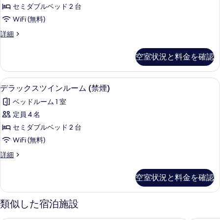
ー
イ
の
セミダブルベッド 2 台
ン
写
ツ
(禁
す
WiFi (無料)
真
イ
煙)
べ
コ
詳細
を
の
ン
ー
て
詳
表
ル
ナ
細
空室状況と料金を確認
の
ー
示
ー
ツ
写
す
ム
イ
デラックスツインルーム (禁煙) | Wi
デ
真
7
ン
る
デラックスツインルーム (禁煙)
(禁
ラ
ル
を
煙)
ベッドルーム 1 室
ー
ッ
表
ム
の
定員 4 名
ク
示
(禁
す
セミダブルベッド 2 台
煙)
ス
す
の
べ
WiFi (無料)
ツ
る
詳
て
デ
詳細
細
イ
ラ
の
ン
ッ
空室状況と料金を確認
写
ク
ル
ス
真
ー
ツ
類似した宿泊施設
を
イ
ム
ン
表