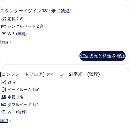
べ
煙）
平
て
WiFi (無料)、アラーム付き時計、ベ
ス
1
米
の
スタンダードツイン33平米（禁煙）
の
タ
（禁
す
定員 2 名
煙）
写
ン
べ
の
シングルベッド 2 台
真
ダ
詳
て
WiFi (無料)
細
を
ー
の
ス
詳細
表
ド
タ
写
示
ツ
ン
真
空室状況と料金を確認
ダ
す
イ
を
ー
る
ン
ド
表
[コンフォートフロア] クイーン 21平米
[コ
12
ツ
[コンフォートフロア] クイーン 21平米 (禁煙)
33
示
ン
イ
平
21 ㎡
ン
す
フ
米
33
ベッドルーム 1 室
る
ォ
平
（禁
定員 3 名
米
ー
煙）
（禁
ダブルベッド 1 台
ト
煙）
の
WiFi (無料)
の
フ
す
詳
[コ
詳細
ロ
細
ン
べ