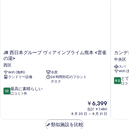
JR 西日本グループ ヴィアインプライム熊本 <雲雀の湯>
カンデオ
(禁
ル
示
ー
煙)
す
ム
の
(禁
る
煙)
す
の
べ
詳
て
細
の
JR
カ
JR 西日本グループ ヴィアインプライム熊本 <雲雀
カンデ
写
西
ン
の湯>
中央区
真
日
デ
西区
スパ
本
オ
を
WiFi 
グ
WiFi (無料)
冷房
ホ
表
ランドリー設備
24 時間対応のフロント
ル
テ
10
とて
9.2
デスク
ー
ル
段
口コミ
示
プ
ズ
10
階
最高に素晴らしい
す
10
ヴ
熊
段
中
口コミ 1 件
ィ
本
る
階
9.2、
現
￥6,399
ア
新
中
と
在
イ
市
10.0、
て
合計 ￥7,480
の
ン
8 月 20 日 ～ 8 月 21 日
街
最
も
料
プ
中
高
素
金
ラ
類似施設を比較
央
に
晴
は