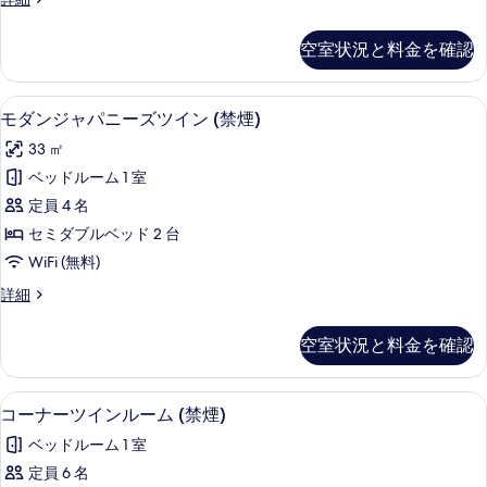
の
る
ツ
タ
べ
詳
イ
ン
細
て
空室状況と料金を確認
ダ
ン
の
ー
33
ド
写
モダンジャパニーズツイン (禁煙) | W
モ
8
ツ
平
モダンジャパニーズツイン (禁煙)
真
ダ
イ
米
33 ㎡
ン
を
ン
(禁
33
ベッドルーム 1 室
表
ジ
平
煙)
定員 4 名
米
示
ャ
(3
(禁
セミダブルベッド 2 台
す
パ
煙)
名
WiFi (無料)
(3
る
ニ
利
名
モ
詳細
ー
利
用
ダ
用
ズ
ン
可)
空室状況と料金を確認
可)
ジ
ツ
の
の
ャ
イ
詳
パ
す
コーナーツインルーム (禁煙) | WiF
コ
細
10
ニ
コーナーツインルーム (禁煙)
ン
べ
ー
ー
(禁
ベッドルーム 1 室
ズ
て
ナ
ツ
煙)
定員 6 名
の