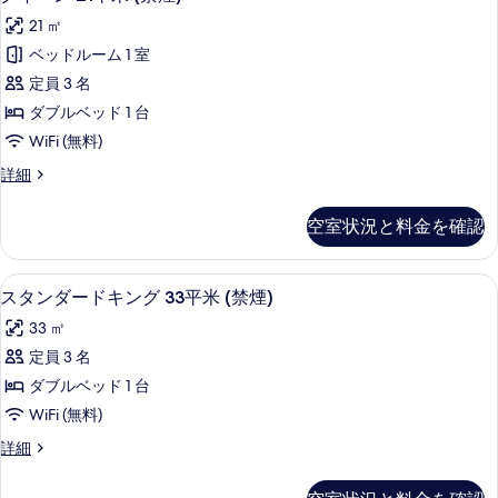
示
ン
イ
ロ
煙)
煙)
21 ㎡
す
ア]
ダ
の
ー
の
ス
ベッドルーム 1 室
詳
る
ー
ン
タ
す
細
定員 3 名
ド
ン
21
べ
ダ
ダブルベッド 1 台
ツ
平
て
ー
WiFi (無料)
イ
ド
米
の
ツ
ク
詳細
ン
(禁
写
イ
イ
33
煙)
ン
ー
真
空室状況と料金を確認
平
33
ン
の
を
平
21
米
す
米
平
表
スタンダードキング 33平米 (禁煙) | 
ス
(禁
(禁
9
米
べ
スタンダードキング 33平米 (禁煙)
示
煙)
タ
(禁
煙)
て
33 ㎡
(3
す
煙)
ン
(3
名
の
の
定員 3 名
る
ダ
利
名
詳
写
ダブルベッド 1 台
用
細
ー
利
可)
真
WiFi (無料)
ド
用
の
を
ス
詳細
詳
キ
可)
タ
表
細
ン
ン
の