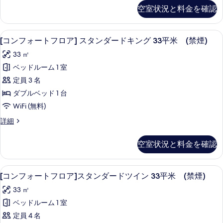
ア]
フ
て
空室状況と料金を確認
ォ
ク
の
ー
イ
ト
写
[コンフォートフロア] スタンダードキング
[コ
13
フ
[コンフォートフロア] スタンダードキング 33平米 (禁煙)
ー
真
ン
ロ
ン
33 ㎡
ア]
を
フ
ク
21
ベッドルーム 1 室
表
ォ
イ
平
定員 3 名
ー
示
ー
米
ン
ダブルベッド 1 台
す
ト
21
(禁
WiFi (無料)
平
る
フ
煙)
米
[コ
詳細
ロ
(禁
ン
の
煙)
ア]
フ
す
空室状況と料金を確認
の
ォ
ス
詳
べ
ー
タ
細
ト
て
WiFi (無料)、アラーム付き時計、ベ
[コ
14
フ
[コンフォートフロア]スタンダードツイン 33平米 (禁煙)
ン
の
ン
ロ
ダ
33 ㎡
ア]
写
フ
ス
ー
ベッドルーム 1 室
真
ォ
タ
ド
定員 4 名
ン
を
ー