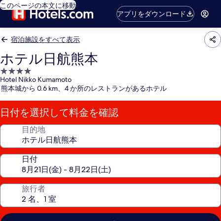
このページの本文に移動
アプリをダウンロード
宿泊施設をすべて表示
ホテル日航熊本
4.0
Hotel Nikko Kumamoto
つ
熊本城から 0.6 km、4 か所のレストランがあるホテル
星
宿
日付を選択して料金を確認
泊
施
目的地
設
日付
旅行者