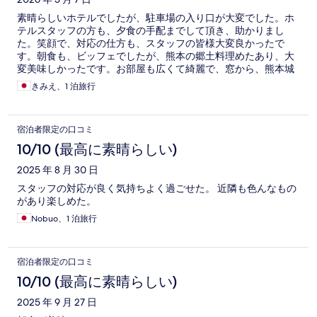
素晴らしいホテルでしたが、駐車場の入り口が大変でした。ホ
テルスタッフの方も、夕食の手配までして頂き、助かりまし
た。笑顔で、対応の仕方も、スタッフの皆様大変良かったで
す。朝食も、ビッフェでしたが、熊本の郷土料理めたあり、大
変美味しかったです。お部屋も広くて綺麗で、窓から、熊本城
が見えました。また、宿泊したいです。ありがとうございまし
きみえ、1 泊旅行
た。
宿泊者限定の口コミ
10/10 (最高に素晴らしい)
2025 年 8 月 30 日
スタッフの対応が良く気持ちよく過ごせた。 近隣も色んなもの
があり楽しめた。
Nobuo、1 泊旅行
宿泊者限定の口コミ
10/10 (最高に素晴らしい)
2025 年 9 月 27 日