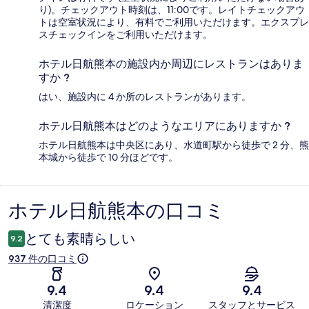
り)。チェックアウト時刻は、11:00です。レイトチェックアウ
トは空室状況により、有料でご利用いただけます。エクスプレ
スチェックインをご利用いただけます。
ホテル日航熊本の施設内か周辺にレストランはありま
すか ?
はい、施設内に 4 か所のレストランがあります。
ホテル日航熊本はどのようなエリアにありますか ?
ホテル日航熊本は中央区にあり、水道町駅から徒歩で 2 分、熊
本城から徒歩で 10 分ほどです。
ホテル日航熊本の口コミ
口
コ
とても素晴らしい
9.2
ミ
937 件の口コミ
9.4
9.4
9.4
清潔度
ロケーション
スタッフとサービス