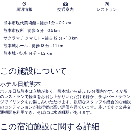
地図
周辺情報
交通案内
レストラン
熊本市現代美術館
- 徒歩 1 分
- 0.2 km
熊本市役所
- 徒歩 6 分
- 0.5 km
サクラマチ クマモト
- 徒歩 12 分
- 1.0 km
熊本城ホール
- 徒歩 13 分
- 1.1 km
熊本城
- 徒歩 14 分
- 1.2 km
この施設について
ホテル日航熊本
ホテル日航熊本は立地が良く、熊本城から徒歩 15 分圏内です。4 か所
のレストランで軽食をお召し上がりいただけるほか、夜はバー / ラウン
ジでドリンクをお楽しみいただけます。親切なスタッフや総合的な施設
のコンディションが旅行者の高い評価を得ています。歩いてすぐ公共交
通機関を利用でき、そばには水道町駅があります。
この宿泊施設に関する詳細