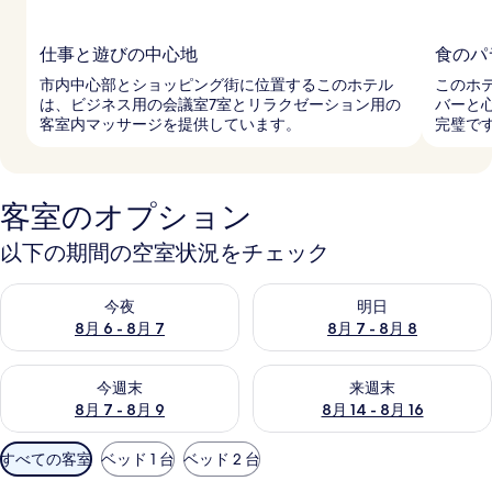
仕事と遊びの中心地
食のパ
市内中心部とショッピング街に位置するこのホテル
このホ
は、ビジネス用の会議室7室とリラクゼーション用の
バーと
客室内マッサージを提供しています。
完璧で
客室のオプション
以下の期間の空室状況をチェック
今夜 8月 6 - 8月 7 の空室状況をチェック
明日 8月 7 - 8月 8 の空室
今夜
明日
8月 6 - 8月 7
8月 7 - 8月 8
今週末 8月 7 - 8月 9 の空室状況をチェック
来週末 8月 14 - 8月 16 の
今週末
来週末
8月 7 - 8月 9
8月 14 - 8月 16
利
すべての客室
ベッド 1 台
ベッド 2 台
用