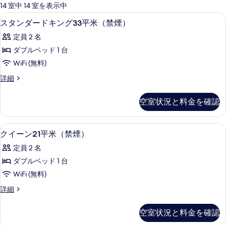
可
14 室中 14 室を表示中
能
WiFi (無料)、アラーム付き時計、ベ
ス
1
スタンダードキング33平米（禁煙）
な
タ
客
定員 2 名
ン
室
ダブルベッド 1 台
ダ
の
WiFi (無料)
ー
絞
ス
詳細
り
ド
タ
込
キ
ン
空室状況と料金を確認
み
ダ
ン
条
ー
グ
ド
件
WiFi (無料)、アラーム付き時計、ベ
ク
1
キ
クイーン21平米（禁煙）
33
イ
ン
平
定員 2 名
グ
ー
米
33
ダブルベッド 1 台
ン
平
（禁
WiFi (無料)
米
21
煙）
（禁
ク
詳細
平
煙）
イ
の
の
米
ー
す
空室状況と料金を確認
詳
ン
（禁
細
21