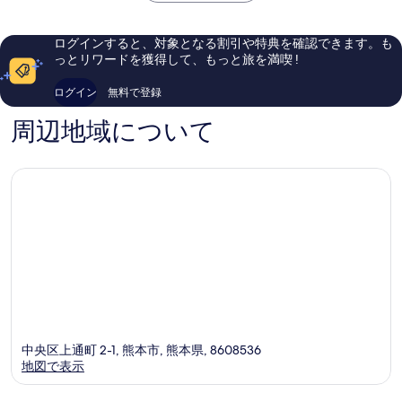
イ
区
素
ら
￥6,399
ム
晴
し
熊
ら
い、
ログインすると、対象となる割引や特典を確認できます。も
本
し
口
っとリワードを獲得して、もっと旅を満喫 !
<
い、
コ
雲
口
ミ
ログイン
無料で登録
雀
コ
1,048
の
ミ
件
周辺地域について
湯
1
件
>
件
の
西
件
口
区
の
コ
口
ミ
コ
ミ
中央区上通町 2-1, 熊本市, 熊本県, 8608536
地図で表示