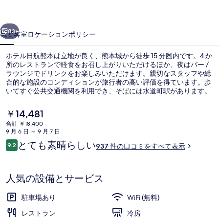
本
前へ
次へ
の
83+
概要
客室
ロケーション
ポリシー
写
ホテル日航熊本は立地が良く、熊本城から徒歩 15 分圏内です。4 か
真
所のレストランで軽食をお召し上がりいただけるほか、夜はバー /
ラウンジでドリンクをお楽しみいただけます。親切なスタッフや総
ギ
合的な施設のコンディションが旅行者の高い評価を得ています。歩
ャ
いてすぐ公共交通機関を利用でき、そばには水道町駅があります。
ラ
現
￥14,481
在
リ
合計 ￥18,400
の
9 月 6 日 ～ 9 月 7 日
部屋からの景観
ー
料
口
とても素晴らしい
9.2
937 件の口コミをすべて表示
金
10段階中9.2
コ
は
ミ
￥14,481
で
人気の設備とサービス
す
駐車場あり
WiFi (無料)
レストラン
冷房