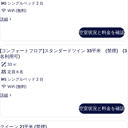
ダ
キ
シングルベッド 2 台
表
ト
ー
ン
WiFi (無料)
ド
示
フ
グ
キ
[コ
詳細
す
ロ
ン
ン
33
る
グ
ア]
フ
平
空室状況と料金を確認
33
ォ
ス
平
米
ー
タ
米
ト
(禁
WiFi (無料)、アラーム付き時計、ベ
[コ
(禁
13
フ
[コンフォートフロア]スタンダードツイン 33平米 (禁煙) (3
ン
煙)
煙)
ン
ロ
名利用可)
ダ
の
ア]
の
フ
33 ㎡
詳
ス
ー
す
ォ
細
タ
定員 6 名
ド
ン
べ
ー
シングルベッド 2 台
ダ
ツ
て
ト
ー
WiFi (無料)
イ
ド
の
フ
[コ
詳細
ン
ツ
写
ロ
ン
イ
33
フ
真
ン
ア]
空室状況と料金を確認
平
ォ
33
を
ス
ー
平
米
ト
表
タ
米
クイーン 21平米 (禁煙) | WiFi (
ク
(禁
9
フ
クイーン 21平米 (禁煙)
(禁