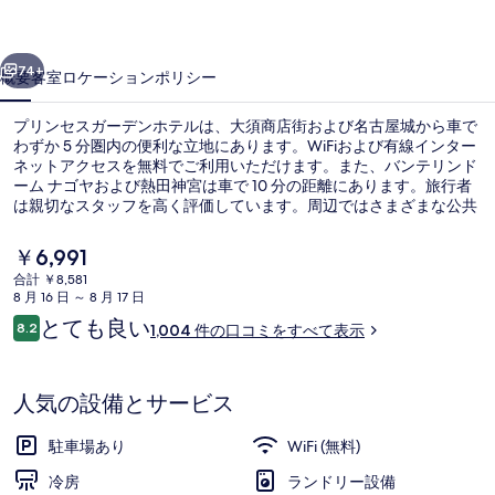
ー
前へ
次へ
デ
74+
概要
客室
ロケーション
ポリシー
ン
プリンセスガーデンホテルは、大須商店街および名古屋城から車で
ホ
わずか 5 分圏内の便利な立地にあります。WiFiおよび有線インター
ネットアクセスを無料でご利用いただけます。また、バンテリンド
テ
ーム ナゴヤおよび熱田神宮は車で 10 分の距離にあります。旅行者
ル
は親切なスタッフを高く評価しています。周辺ではさまざまな公共
交通機関を利用できます。地下鉄 栄駅までは 5 分、地下鉄 矢場町
の
駅までは 8 分です。
現
￥6,991
在
写
合計 ￥8,581
の
8 月 16 日 ～ 8 月 17 日
セーフティボックス (室内)、デスク、アイ
真
料
口
とても良い
8.2
1,004 件の口コミをすべて表示
金
10段階中8.2
ギ
コ
は
ミ
￥6,991
ャ
で
人気の設備とサービス
す
ラ
駐車場あり
WiFi (無料)
リ
冷房
ランドリー設備
ー