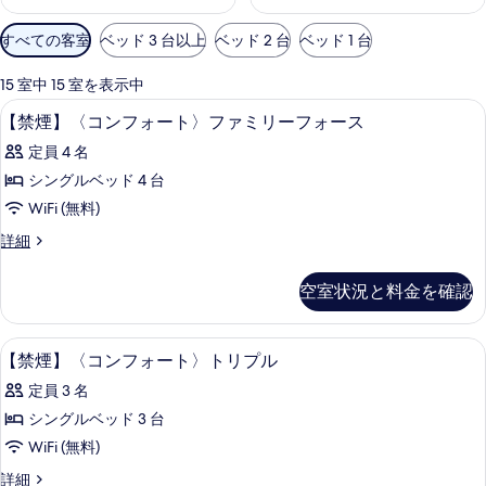
利
すべての客室
ベッド 3 台以上
ベッド 2 台
ベッド 1 台
用
可
15 室中 15 室を表示中
能
セーフティボックス (室内)、デスク、アイ
【禁
1
【禁煙】〈コンフォート〉ファミリーフォース
な
煙】
客
定員 4 名
〈コ
室
シングルベッド 4 台
ン
の
WiFi (無料)
フ
絞
【禁
詳細
り
ォ
煙】
込
ー
〈コ
空室状況と料金を確認
み
ン
ト〉
条
フ
フ
ォ
件
セーフティボックス (室内)、デスク、アイ
【禁
2
ー
【禁煙】〈コンフォート〉トリプル
ァ
煙】
ト〉
ミ
定員 3 名
フ
〈コ
ァ
リ
シングルベッド 3 台
ン
ミ
ー
WiFi (無料)
リ
フ
ー
フ
【禁
詳細