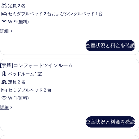
コ
真
ン
ル
定員 2 名
ン
を
グ
ー
セミダブルベッド 2 台およびシングルベッド 1 台
ル
フ
表
ル
ム
WiFi (無料)
ォ
示
ー
の
[禁
詳細
ム
ー
す
煙]
す
の
ト
コ
る
詳
空室状況と料金を確認
べ
ン
細
ト
フ
て
リ
ォ
セーフティボックス (室内)、デスク、アイ
[禁
の
4
ー
[禁煙]コンフォートツインルーム
プ
煙]
ト
写
ル
ベッドルーム 1 室
ト
コ
真
リ
ル
定員 2 名
ン
を
プ
ー
セミダブルベッド 2 台
ル
フ
表
ル
ム
WiFi (無料)
ォ
示
ー
の
[禁
詳細
ム
ー
す
煙]
す
の
ト
コ
る
詳
空室状況と料金を確認
べ
ン
細
ツ
フ
て
イ
ォ
[禁煙]エグゼクティブフォースルーム | 
[禁