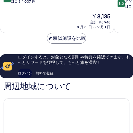
10
ツ
ル
とて
段
口コミ 1,007 件
示
8.0
段
ァ
名
口コミ
階
す
階
名
古
中
現
￥8,135
中
古
屋
る
8.8、
在
8.0、
屋
合計 ￥8,948
栄
非
の
8 月 31 日 ～ 9 月 1 日
と
栄
名
常
料
て
名
古
に
金
類似施設を比較
も
古
屋
良
は
良
屋
市
い、
￥8,135
い、
市
中
口
口
中
心
コ
ログインすると、対象となる割引や特典を確認できます。も
コ
心
部
ミ
っとリワードを獲得して、もっと旅を満喫 !
ミ
部
1,007
732
件
ログイン
無料で登録
件
件
件
の
周辺地域について
の
口
口
コ
コ
ミ
ミ