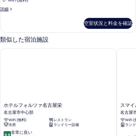
の
WiFi (無料)
リ
す
ム
す
[禁
詳細
の
ア
る
煙]
べ
詳
ツ
ス
細
空室状況と料金を確認
て
ー
イ
ペ
の
ン
リ
類似した宿泊施設
写
ア
ル
ツ
真
ホテルフォルツァ名古屋栄
スマイル
ー
イ
を
ン
ム
表
ル
の
ー
示
ム
す
す
の
べ
詳
る
て
細
の
ホ
ス
ホテルフォルツァ名古屋栄
スマイ
写
テ
マ
名古屋市中心部
名古屋
真
ル
イ
WiFi (無料)
レストラン
WiFi 
フ
ル
を
冷房
ランドリー設備
ランド
ォ
ホ
表
ル
テ
10
非常に良い
8.8