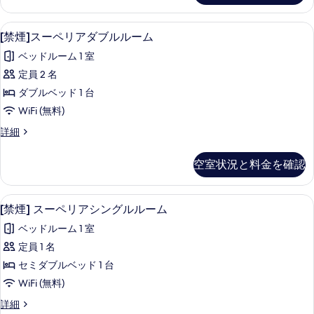
詳
ブ
ゼ
べ
細
ト
ク
[禁煙]スーペリアダブルルーム | セーフ
[禁
て
4
テ
[禁煙]スーペリアダブルルーム
リ
煙]
ィ
の
プ
ベッドルーム 1 室
ブ
ス
写
ト
ル
定員 2 名
ー
真
リ
ル
ダブルベッド 1 台
プ
ペ
を
ル
ー
WiFi (無料)
リ
表
ル
ム
[禁
詳細
ー
ア
示
煙]
の
ム
ダ
ス
す
の
空室状況と料金を確認
す
ー
詳
ブ
る
ペ
べ
細
ル
リ
[禁煙] スーペリアシングルルーム | セ
[禁
て
4
ア
[禁煙] スーペリアシングルルーム
ル
煙]
ダ
の
ー
ベッドルーム 1 室
ブ
ス
写
ル
ム
定員 1 名
ー
真
ル
の
セミダブルベッド 1 台
ー
ペ
を
ム
す
WiFi (無料)
リ
表
の
べ
[禁
詳細
詳
ア
示