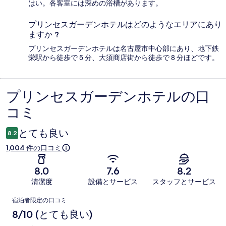
はい。各客室には深めの浴槽があります。
プリンセスガーデンホテルはどのようなエリアにあり
ますか ?
プリンセスガーデンホテルは名古屋市中心部にあり、地下鉄
栄駅から徒歩で 5 分、大須商店街から徒歩で 8 分ほどです。
プリンセスガーデンホテルの口
口
コミ
コ
ミ
とても良い
8.2
1,004 件の口コミ
8.0
7.6
8.2
清潔度
設備とサービス
スタッフとサービス
口
宿泊者限定の口コミ
コ
8/10 (とても良い)