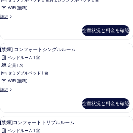
ム
セミダブルベッド 2 台およびシングルベッド 2 台
ル
フ
す
ー
の
WiFi (無料)
ォ
る
ム
す
[禁
詳細
の
ー
煙]
べ
詳
ト
コ
細
空室状況と料金を確認
て
ン
フ
フ
の
ォ
ォ
[禁煙] コンフォートシングルルーム | 
[禁
写
4
ー
[禁煙] コンフォートシングルルーム
ー
煙]
ト
真
ス
ベッドルーム 1 室
フ
コ
を
ォ
ル
定員 1 名
ン
表
ー
ー
セミダブルベッド 1 台
ス
フ
示
ル
ム
WiFi (無料)
ォ
す
ー
の
[禁
詳細
ム
ー
る
煙]
す
の
ト
コ
詳
空室状況と料金を確認
べ
ン
細
シ
フ
て
ン
ォ
セーフティボックス (室内)、デスク、アイ
[禁
の
4
ー
[禁煙]コンフォートトリプルルーム
グ
煙]
ト
写
ル
ベッドルーム 1 室
シ