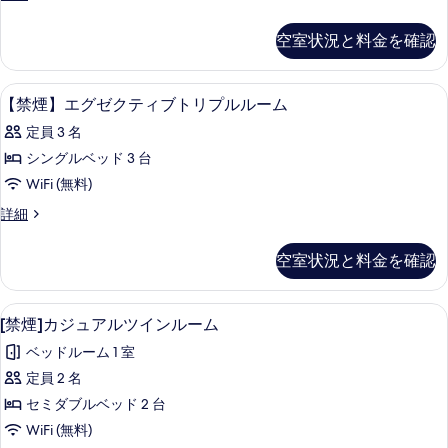
ォ
フ
煙】
ォ
ォ
ー
〈コ
空室状況と料金を確認
ー
ー
ン
ト〉
ス
フ
ス
の
ト
ォ
セーフティボックス (室内)、デスク、アイ
【禁
の
詳
1
ー
【禁煙】エグゼクティブトリプルルーム
リ
細
煙】
ト〉
す
プ
定員 3 名
ト
エ
べ
リ
ル
シングルベッド 3 台
グ
て
プ
の
WiFi (無料)
ル
ゼ
の
の
す
【禁
詳細
ク
写
詳
煙】
べ
細
テ
エ
真
空室状況と料金を確認
て
グ
ィ
を
ゼ
の
ブ
表
ク
[禁煙]カジュアルツインルーム | セーフ
[禁
写
4
テ
[禁煙]カジュアルツインルーム
ト
示
煙]
ィ
真
リ
ベッドルーム 1 室
す
ブ
カ
を
ト
プ
定員 2 名
る
ジ
表
リ
ル
セミダブルベッド 2 台
プ
ュ
示
ル
ル
WiFi (無料)
ア
す
ル