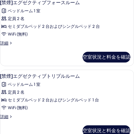
の
6
ー
[禁煙]エグゼクティブフォースルーム
ン
煙]
ト
写
ル
ベッドルーム 1 室
ツ
エ
真
イ
ー
定員 2 名
グ
を
ン
ム
セミダブルベッド 2 台およびシングルベッド 2 台
ル
ゼ
表
ー
の
WiFi (無料)
ク
示
ム
す
[禁
詳細
の
テ
す
煙]
べ
詳
ィ
エ
る
細
空室状況と料金を確認
て
グ
ブ
ゼ
の
フ
ク
[禁煙]エグゼクティブトリプルルーム | 
[禁
写
4
テ
[禁煙]エグゼクティブトリプルルーム
ォ
煙]
ィ
真
ー
ベッドルーム 1 室
ブ
エ
を
フ
ス
定員 2 名
グ
表
ォ
ル
セミダブルベッド 2 台およびシングルベッド 1 台
ー
ゼ
示
ス
ー
WiFi (無料)
ク
す
ル
ム
[禁
詳細
ー
テ
る
煙]
の
ム
ィ
エ
の
空室状況と料金を確認
す
グ