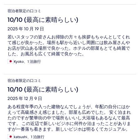
宿泊者限定の口コミ
10/10 (最高に素晴らしい)
2025 年 10 月 19 日
若いスタッフの皆さんお掃除の方々も挨拶もちゃんとしてくれ
て感じが良かった。場所も駅から近いし周囲には飲み屋さんや
お店が沢山ある場所で良かった。ホテルの部屋もとても綺麗で
した、お風呂も広くて綺麗で良かった。
Kyoko、1 泊旅行
宿泊者限定の口コミ
10/10 (最高に素晴らしい)
2025 年 12 月 9 日
ある程度年季の入った建物なんでしょうが、年配の自分にはか
えって高級感さえ感じました。部屋も広めでした。 安く泊まれ
たのですが繁華街の中で場所もいいし大浴場もあるなんて最高
です。 この近辺で新しいビジホに何件か泊まったことがありま
すが一番落ち着きます。新しいビジホは明るくてカジュアル。
に対してこのホテルは落ち着いた安心感があるという感じです
katsushi、1 泊旅行