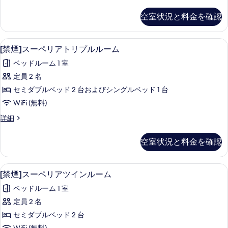
煙]
て
細
シ
ス
す
空室状況と料金を確認
の
ー
ン
る
ペ
写
グ
リ
セーフティボックス (室内)、デスク、アイ
[禁
真
4
ア
[禁煙]スーペリアトリプルルーム
ル
煙]
シ
を
ル
ベッドルーム 1 室
ン
ス
表
グ
ー
定員 2 名
ー
示
ル
ム
セミダブルベッド 2 台およびシングルベッド 1 台
ル
ペ
す
ー
の
WiFi (無料)
リ
る
ム
す
[禁
詳細
の
ア
煙]
べ
詳
ト
ス
細
空室状況と料金を確認
て
ー
リ
ペ
の
プ
リ
セーフティボックス (室内)、デスク、アイ
[禁
写
7
ア
[禁煙]スーペリアツインルーム
ル
煙]
ト
真
ル
ベッドルーム 1 室
リ
ス
を
プ
ー
定員 2 名
ー
表
ル
ム
セミダブルベッド 2 台
ル
ペ
示
ー