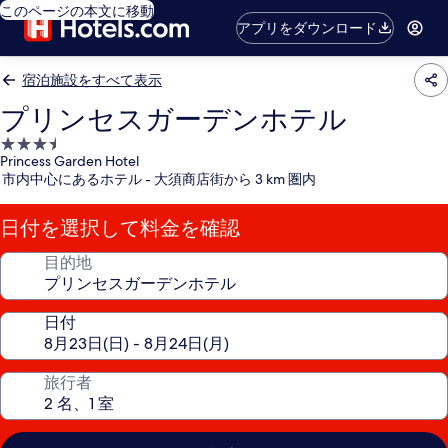
このページの本文に移動
アプリをダウンロード
宿泊施設をすべて表示
プリンセスガーデンホテル
3.5
Princess Garden Hotel
つ
市内中心にあるホテル - 大須商店街から 3 km 圏内
星
宿
日付を選択して料金を確認
泊
施
目的地
設
日付
旅行者