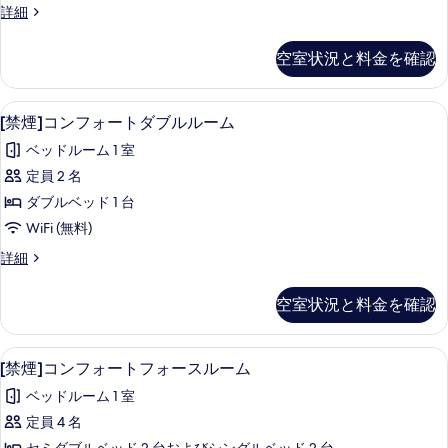
ー
[禁
詳細
ー
ル
る
煙]
ム
ム
ツ
カ
の
空室状況と料金を確認
の
ジ
詳
イ
ュ
す
細
ン
ア
[禁煙]コンフォートダブルルーム | セー
[禁
べ
4
ル
[禁煙]コンフォートダブルルーム
ル
煙]
ツ
て
ー
ベッドルーム 1 室
イ
コ
の
ン
ム
定員 2 名
ン
写
ル
の
ダブルベッド 1 台
ー
フ
真
ム
す
WiFi (無料)
ォ
を
の
べ
[禁
詳細
詳
ー
表
煙]
て
細
ト
コ
示
空室状況と料金を確認
の
ン
ダ
す
フ
写
ブ
る
ォ
セーフティボックス (室内)、デスク、アイ
[禁
真
4
ー
[禁煙]コンフォートフォースルーム
ル
煙]
ト
を
ル
ベッドルーム 1 室
ダ
コ
表
ブ
ー
定員 4 名
ン
示
ル