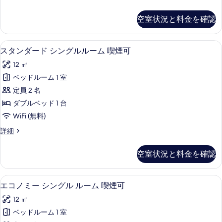
室
の
空室状況と料金を確認
詳
細
デスク、アイロン / アイロン台、WiFi
ス
13
スタンダード シングルルーム 喫煙可
タ
12 ㎡
ン
ベッドルーム 1 室
ダ
定員 2 名
ー
ダブルベッド 1 台
ド
WiFi (無料)
シ
ス
詳細
ン
タ
グ
ン
空室状況と料金を確認
ダ
ル
ー
ル
ド
デスク、アイロン / アイロン台、WiFi
エ
12
シ
エコノミー シングル ルーム 喫煙可
ー
コ
ン
ム
12 ㎡
グ
ノ
ル
喫
ベッドルーム 1 室
ミ
ル