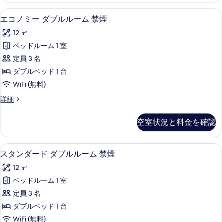
写
ム
ダ
デスク、アイロン / アイロン台、WiFi
エ
真
12
ブ
エコノミー ダブルルーム 禁煙
喫
コ
ル
を
煙
12 ㎡
ル
ノ
表
ー
可
ベッドルーム 1 室
ミ
示
ム
の
定員 3 名
喫
ー
す
煙
す
ダブルベッド 1 台
ダ
る
可
べ
WiFi (無料)
の
ブ
て
詳
エ
詳細
ル
細
コ
の
ル
ノ
空室状況と料金を確認
写
ミ
ー
ー
真
ム
ダ
デスク、アイロン / アイロン台、WiFi
ス
を
12
ブ
スタンダード ダブルルーム 禁煙
禁
タ
ル
表
煙
12 ㎡
ル
ン
示
ー
の
ベッドルーム 1 室
ダ
す
ム
す
定員 3 名
禁
ー
る
煙
べ
ダブルベッド 1 台
ド
の
て
WiFi (無料)