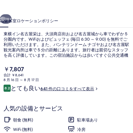
屋
前へ
次へ
栄
36+
概要
客室
ロケーション
ポリシー
の
東横イン名古屋栄は、大須商店街および名古屋城から車でわずか 5
写
分圏内です。WiFiおよびビュッフェ (毎日 6:30 ～ 9:00) を無料でご
利用いただけます。また、バンテリンドーム ナゴヤおよび名古屋駅
真
観光案内所は車で 5 分の距離にあります。旅行者は親切なスタッフ
ギ
を高く評価しています。この宿泊施設からは歩いてすぐ公共交通機
関を利用できます。地下鉄 新栄町駅までは 6 分、地下鉄 竹岡駅ま
ャ
では 9 分です。
現
￥7,807
在
ラ
合計 ￥8,641
の
8 月 16 日 ～ 8 月 17 日
施設の入り口
リ
料
口
とても良い
8.2
641 件の口コミをすべて表示
金
10段階中8.2
ー
コ
は
ミ
￥7,807
で
人気の設備とサービス
す
朝食 (無料)
駐車場あり
WiFi (無料)
冷房