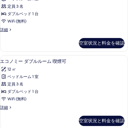
ダ
示
ー
の
定員 3 名
ム
ー
す
禁
す
ダブルベッド 1 台
ド
る
煙
べ
WiFi (無料)
の
ダ
て
詳
ス
詳細
ブ
細
タ
の
ル
ン
空室状況と料金を確認
写
ダ
ル
ー
真
ー
ド
デスク、アイロン / アイロン台、WiFi
エ
を
12
ダ
エコノミー ダブルルーム 喫煙可
ム
コ
ブ
表
喫
12 ㎡
ル
ノ
示
ル
煙
ベッドルーム 1 室
ミ
す
ー
可
定員 3 名
ム
ー
る
喫
の
ダブルベッド 1 台
ダ
煙
す
WiFi (無料)
可
ブ
べ
の
エ
詳細
ル
詳
コ
て
細
ル
ノ
空室状況と料金を確認
の
ミ
ー
ー