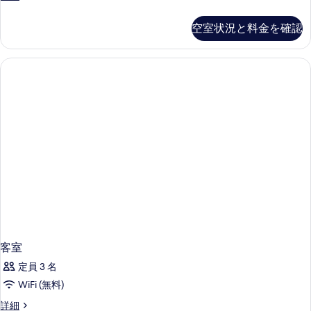
示
Room
べ
す
-
空室状況と料金を確認
て
Smoking
る
の
の
詳
写
細
真
を
表
示
す
る
客室
定員 3 名
WiFi (無料)
客
詳細