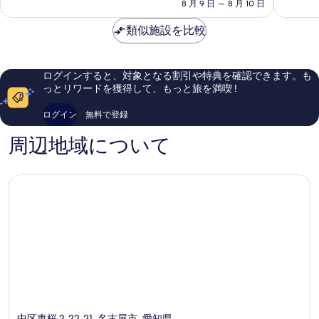
の
8 月 9 日 ～ 8 月 10 日
栄
常
て
料
名
に
も
金
類似施設を比較
古
良
良
は
屋
い、
い、
￥7,511
市
口
口
中
コ
コ
ログインすると、対象となる割引や特典を確認できます。も
心
ミ
ミ
っとリワードを獲得して、もっと旅を満喫 !
部
1,005
558
件
件
ログイン
無料で登録
件
件
の
の
周辺地域について
口
口
コ
コ
ミ
ミ
中区東桜 2-22-21, 名古屋市, 愛知県