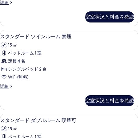
べ
の
ス
詳細
イ
詳
タ
て
細
ン
ン
空室状況と料金を確認
の
ダ
ル
ー
写
ー
ド
デスク、アイロン / アイロン台、WiFi
ス
真
12
ツ
スタンダード ツインルーム 禁煙
ム
タ
イ
を
喫
15 ㎡
ン
ン
表
ル
煙
ベッドルーム 1 室
ダ
示
ー
可
定員 4 名
ム
ー
す
喫
の
シングルベッド 2 台
ド
る
煙
す
WiFi (無料)
可
ツ
べ
の
ス
詳細
イ
詳
タ
て
細
ン
ン
空室状況と料金を確認
の
ダ
ル
ー
写
ー
ド
デスク、アイロン / アイロン台、WiFi
ス
真
12
ツ
スタンダード ダブルルーム 喫煙可
ム
タ
イ
を
禁
15 ㎡
ン
ン
表
ル
煙
ベッドルーム 1 室