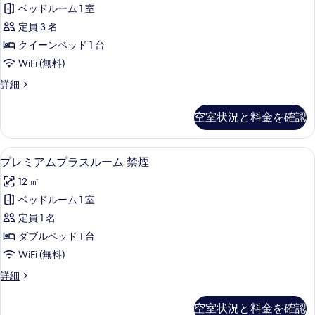
ニ
示
ム
の
ベッドルーム 1 室
ア
す
喫
す
定員 3 名
煙
ダ
る
可
べ
クイーンベッド 1 台
ブ
の
て
WiFi (無料)
詳
ル
の
細
ジ
詳細
ル
ュ
写
ー
ニ
空室状況と料金を確認
真
ア
ム
ダ
を
禁
ブ
デスク、アイロン / アイロン台、WiFi
プ
表
14
ル
プレミアムプラスルーム 禁煙
煙
レ
ル
示
の
12 ㎡
ー
ミ
す
ム
す
ベッドルーム 1 室
ア
る
禁
べ
定員 1 名
煙
ム
の
て
ダブルベッド 1 台
プ
詳
の
WiFi (無料)
細
ラ
写
プ
詳細
ス
レ
真
ル
ミ
空室状況と料金を確認
を
ア