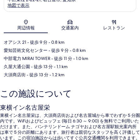
地図で表示
地図
周辺情報
交通案内
レストラン
オアシス 21
- 徒歩 9 分
- 0.8 km
愛知芸術文化センター
- 徒歩 9 分
- 0.8 km
中部電力 MIRAI TOWER
- 徒歩 11 分
- 1.0 km
久屋大通公園
- 徒歩 13 分
- 1.1 km
大須商店街
- 徒歩 13 分
- 1.2 km
この施設について
東横イン名古屋栄
東横イン名古屋栄は、大須商店街および名古屋城から車でわずか 5 分圏
内です。WiFiおよびビュッフェ (毎日 6:30 ～ 9:00) を無料でご利用いた
だけます。また、バンテリンドーム ナゴヤおよび名古屋駅観光案内所
は車で 5 分の距離にあります。旅行者は親切なスタッフを高く評価して
います。この宿泊施設からは歩いてすぐ公共交通機関を利用できます。