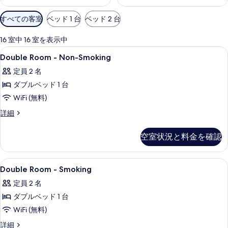
利
すべての客室
ベッド 1 台
ベッド 2 台
用
可
16 室中 16 室を表示中
能
Double
デスク、アイロン / アイロン台、WiFi
18
Double Room - Non-Smoking
な
Room
客
定員 2 名
-
室
ダブルベッド 1 台
Non-
の
Smoking
WiFi (無料)
絞
の
Double
詳細
り
Room
す
込
-
べ
空室状況と料金を確認
み
Non-
条
て
Smoking
の
件
の
Double
デスク、アイロン / アイロン台、WiFi
19
詳
Double Room - Smoking
Room
写
細
定員 2 名
-
真
ダブルベッド 1 台
Smoking
を
の
WiFi (無料)
表
す
Double
詳細