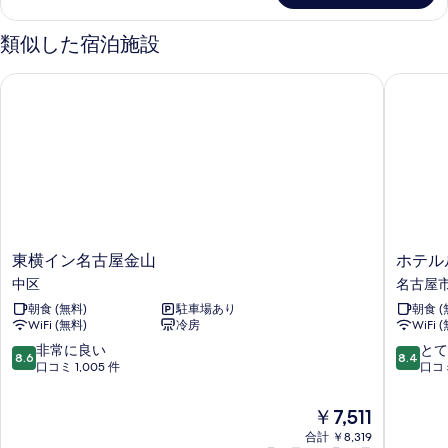
ー
ム
表
ム
プ
類似した宿泊施設
示
ラ
禁
ス
す
東横イン名古屋金山
ホテルル
煙
ル
る
ー
の
ム
す
禁
煙
べ
の
て
詳
の
細
写
東
ホ
東横イン名古屋金山
ホテル
真
横
テ
中区
名古屋
を
イ
ル
朝食 (無料)
駐車場あり
朝食 (
ン
ル
表
WiFi (無料)
冷房
WiFi 
名
ー
示
古
ト
10
10
非常に良い
とて
8.6
8.4
屋
イ
段
段
口コミ 1,005 件
口コミ
す
金
ン
階
階
る
山
名
中
中
現
￥7,511
中
古
8.6、
8.4、
在
区
合計 ￥8,319
屋
非
と