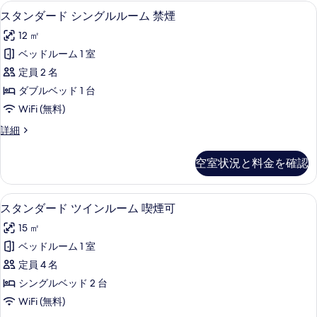
ー
シ
デスク、アイロン / アイロン台、WiFi
ス
真
13
ン
スタンダード シングルルーム 禁煙
ム
タ
グ
を
禁
12 ㎡
ル
ン
表
ル
煙
ベッドルーム 1 室
ダ
示
ー
の
定員 2 名
ム
ー
す
禁
す
ダブルベッド 1 台
ド
る
煙
べ
WiFi (無料)
の
シ
て
詳
ス
詳細
ン
細
タ
の
グ
ン
空室状況と料金を確認
写
ダ
ル
ー
真
ル
ド
デスク、アイロン / アイロン台、WiFi
ス
を
12
シ
スタンダード ツインルーム 喫煙可
ー
タ
ン
表
ム
15 ㎡
グ
ン
示
ル
禁
ベッドルーム 1 室
ダ
す
ル
煙
定員 4 名
ー
ー
る
ム
の
シングルベッド 2 台
ド
禁
す
WiFi (無料)
煙
ツ