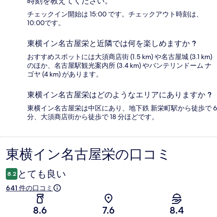
時刻を教えてください。
チェックイン開始は 15:00 です。チェックアウト時刻は、
10:00です。
東横イン名古屋栄と近隣では何を楽しめますか ?
おすすめスポットには大須商店街 (1.5 km) や名古屋城 (3.1 km)
のほか、名古屋駅観光案内所 (3.4 km) やバンテリンドーム ナ
ゴヤ (4 km) があります。
東横イン名古屋栄はどのようなエリアにありますか ?
東横イン名古屋栄は中区にあり、地下鉄 新栄町駅から徒歩で 6
分、大須商店街から徒歩で 18 分ほどです。
東横イン名古屋栄の口コミ
口
コ
とても良い
8.2
ミ
641 件の口コミ
8.6
7.6
8.4