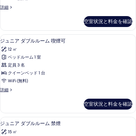
詳
ダ
の
細
ス
詳細
ブ
タ
写
ル
ン
空室状況と料金を確認
真
ダ
ル
ー
を
ー
ド
デスク、アイロン / アイロン台、WiFi
ジ
表
12
ダ
ジュニア ダブルルーム 喫煙可
ム
ュ
ブ
示
禁
12 ㎡
ル
ニ
す
ル
煙
ベッドルーム 1 室
ア
る
ー
の
定員 3 名
ム
ダ
禁
す
クイーンベッド 1 台
ブ
煙
べ
WiFi (無料)
の
ル
て
詳
ジ
詳細
ル
細
ュ
の
ー
ニ
空室状況と料金を確認
写
ア
ム
ダ
真
喫
ブ
デスク、アイロン / アイロン台、WiFi
ジ
を
12
ル
ジュニア ダブルルーム 禁煙
煙
ュ
ル
表
可
15 ㎡
ー