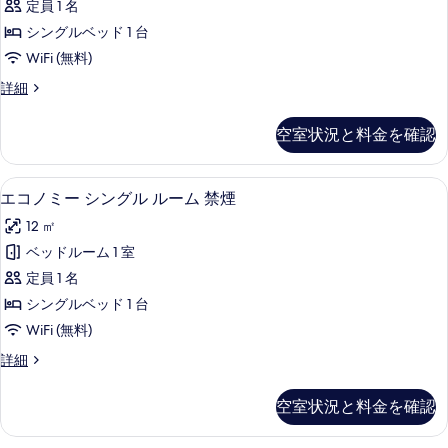
煙
定員 1 名
ー
ー
ム
可
シングルベッド 1 台
シ
喫
の
WiFi (無料)
煙
ン
す
可
エ
詳細
グ
の
コ
べ
詳
ル
ノ
空室状況と料金を確認
て
細
ミ
ル
ー
の
ー
シ
デスク、アイロン / アイロン台、WiFi
エ
写
12
ン
エコノミー シングル ルーム 禁煙
ム
コ
グ
真
喫
12 ㎡
ル
ノ
を
ル
煙
ベッドルーム 1 室
ミ
表
ー
可
定員 1 名
ム
ー
示
喫
の
シングルベッド 1 台
シ
す
煙
す
WiFi (無料)
可
ン
る
べ
の
エ
詳細
グ
詳
コ
て
細
ル
ノ
空室状況と料金を確認
の
ミ
ル
ー
写