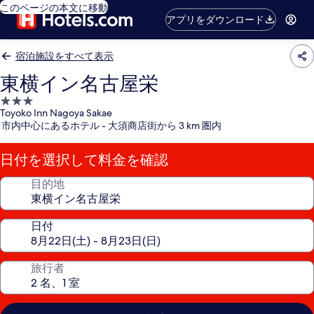
このページの本文に移動
アプリをダウンロード
宿泊施設をすべて表示
東横イン名古屋栄
3.0
Toyoko Inn Nagoya Sakae
つ
市内中心にあるホテル - 大須商店街から 3 km 圏内
星
宿
日付を選択して料金を確認
泊
施
目的地
設
日付
旅行者