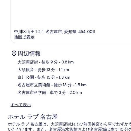
中川区山王 1-2-1, 名古屋市, 愛知県, 454-0011
地図で表示
周辺情報
大須商店街
- 徒歩 9 分
- 0.8 km
大須観音
- 徒歩 13 分
- 1.1 km
地
白川公園
- 徒歩 15 分
- 1.3 km
名古屋市立美術館
- 徒歩 18 分
- 1.5 km
名古屋市科学館
- 車で 3 分
- 2.0 km
すべて表示
ホテル ラブ 名古屋
ホテル ラブ 名古屋は、大須商店街および熱田神宮から車でわずか 5
いただけます。また、名古屋港水族館および名古屋城は車で 10 