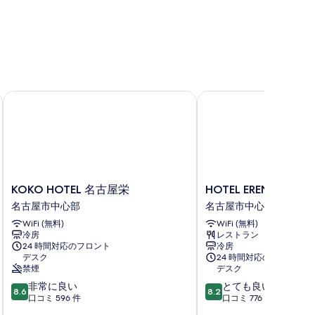
Type
表
ype
示
の
す
す
る
べ
KOKO HOTEL 名古屋栄
HOTEL ERENOA
て
の
写
真
を
KOKO
HOTEL
表
KOKO HOTEL 名古屋栄
HOTEL ERENOA
HOTEL
ERENOA
名古屋市中心部
名古屋市中心部
示
名
名
WiFi (無料)
WiFi (無料)
す
古
古
冷房
レストラン
屋
屋
る
24 時間対応のフロント
冷房
栄
市
デスク
24 時間対応のフロント
名
中
禁煙
デスク
古
心
10
10
非常に良い
とても良い
屋
部
8.6
8.2
段
段
口コミ 596 件
口コミ 776 件
市
階
階
中