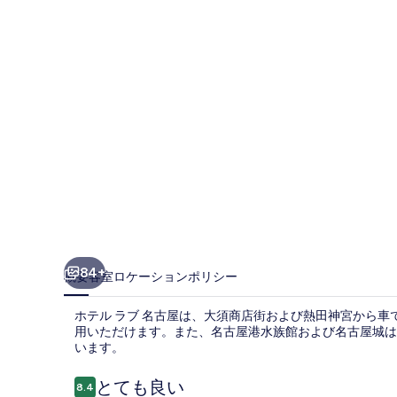
名
古
屋
の
写
真
ギ
ャ
ラ
リ
84+
概要
客室
ロケーション
ポリシー
ー
ホテル ラブ 名古屋は、大須商店街および熱田神宮から車で
用いただけます。また、名古屋港水族館および名古屋城は車
います。
口
とても良い
8.4
10段階中8.4