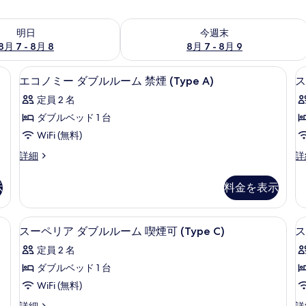
- 8月 8 の空室状況をチェック
今週末 8月 7 - 8月 9 の空室状況をチ
明日
今週末
8月 7 - 8月 8
8月 7 - 8月 9
低反発ベッド、遮光カーテン
高級寝具、羽毛の掛け布団、低反発ベ
エ
5
エコノミー ダブルルーム 禁煙 (Type A)
ス
コ
定員 2 名
ノ
ダブルベッド 1 台
ミ
WiFi (無料)
ー
エ
ス
詳細
詳
ダ
コ
タ
ブ
ノ
ン
示
料金を表示
ミ
ダ
ル
ー
ー
ル
ダ
ド
 (Type B) | 高級寝具、羽毛の掛け布団、低反発ベッド、遮光カーテン
スーペリア ダブルルーム 喫煙可 (Ty
ス
7
ブ
ダ
スーペリア ダブルルーム 喫煙可 (Type C)
ス
ー
ー
ル
ブ
ム
定員 2 名
ル
ル
ペ
ー
ル
禁
ダブルベッド 1 台
リ
ム
ー
煙
WiFi (無料)
禁
ム
ア
(Type
煙
喫
ス
ス
詳細
詳