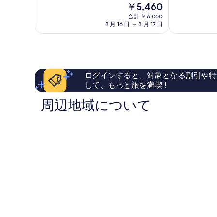
現
￥5,460
中
中
写
名
部
在
8.0、
8.4、
古
合計 ￥6,060
真
の
と
と
8 月 16 日 ～ 8 月 17 日
屋
料
を
て
て
市
金
も
も
中
表
は
良
良
心
示
￥5,460
い、
い、
部
口
口
す
ログインすると、対象となる割引や特
コ
コ
る
ミ
ミ
して、もっと旅を満喫 !
732
1,013
周辺地域について
件
件
件
件
の
の
口
口
コ
コ
ミ
ミ