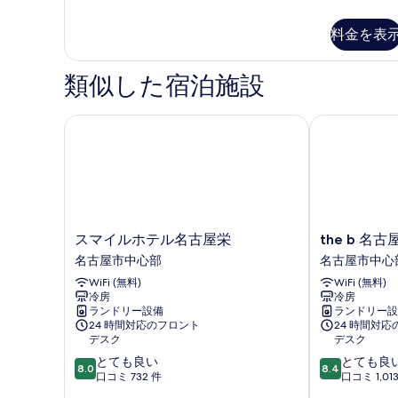
リ
可
グ
(Type
を
(Type
ー
ジ
D)
料金を表
D)
ュ
表
ダ
の
の
ア
示
詳
ブ
リ
す
類似した宿泊施設
細
ー
す
ル
べ
ダ
る
ル
ブ
スマイルホテル名古屋栄
the b 名古屋
て
ル
ー
の
ル
ム
ー
写
ム
喫
真
喫
煙
を
煙
可
可
ス
the
表
スマイルホテル名古屋栄
the b 名古
(Type
(Type
マ
b
名古屋市中心部
名古屋市中心
示
F)
イ
名
F)
の
WiFi (無料)
WiFi (無料)
す
ル
古
の
詳
冷房
冷房
ホ
屋
る
細
ランドリー設備
ランドリー設
テ
名
す
24 時間対応のフロント
24 時間対
ル
古
デスク
デスク
べ
名
屋
10
10
とても良い
とても良
て
古
市
8.0
8.4
段
段
口コミ 732 件
口コミ 1,01
屋
中
の
階
階
栄
心