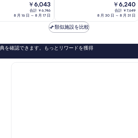
現
現
￥6,043
￥6,240
8.0、
市
在
在
と
合計 ￥6,746
中
合計 ￥7,649
の
の
て
8 月 16 日 ～ 8 月 17 日
8 月 30 日 ～ 8 月 31 日
心
料
料
も
部
金
金
良
類似施設を比較
は
は
い、
￥6,043
￥6,240
口
コ
典を確認できます。もっとリワードを獲得
ミ
1,002
件
件
の
口
コ
ミ