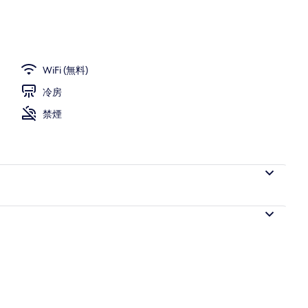
 ダブルルーム 喫煙可 (Type F) | 高級寝具、羽毛の掛け布団、低反発ベッ
WiFi (無料)
冷房
禁煙