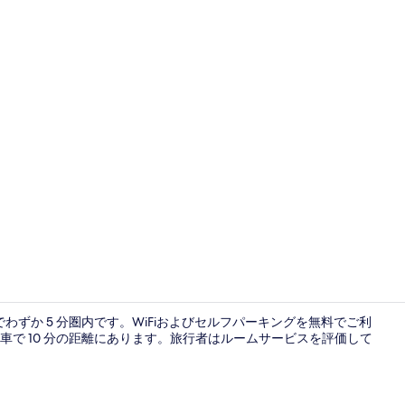
ロビーラウ
わずか 5 分圏内です。WiFiおよびセルフパーキングを無料でご利
で 10 分の距離にあります。旅行者はルームサービスを評価して
フロント