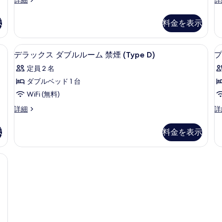
ダ
(Type
煙
ー
ー
A)
A)
可
ブ
ペ
ペ
の
示
料金を表示
(
の
(T
リ
リ
ル
詳
B)
す
B
ア
ア
細
の
ル
ダ
ダ
べ
 (Type D) | 高級寝具、羽毛の掛け布団、低反発ベッド、遮光カーテン
デラックス ダブルルーム 禁煙 (Typ
デ
詳
8
ブ
ブ
デラックス ダブルルーム 禁煙 (Type D)
プ
ー
て
細
ラ
ル
ル
ム
定員 2 名
ル
ル
の
ッ
ー
ー
喫
ダブルベッド 1 台
写
ク
ム
ム
煙
WiFi (無料)
喫
禁
真
ス
煙
(
煙
可
デ
プ
詳細
詳
を
ダ
可
(T
ラ
レ
C
(Type
表
(Type
C)
ブ
ッ
ミ
C)
示
料金を表示
C)
の
ク
ア
示
ル
の
詳
の
ス
ム
す
詳
細
ル
ダ
ダ
す
煙可 (Type F) | 高級寝具、羽毛の掛け布団、低反発ベッド、遮光カーテン
細
ブ
ブ
る
ー
べ
ル
ル
ム
ル
ル
て
ー
ー
禁
の
ム
ム
煙
禁
喫
写
(Type
煙
煙
真