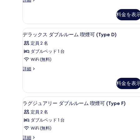
ド
可
タ
(Type
(Type
ダ
ン
A)
料金を表
A)
ダ
ブ
の
の
ー
詳
ル
ド
す
デラックス ダブルルーム 喫煙可
デ
細
10
ダ
デラックス ダブルルーム 喫煙可 (Type D)
ル
べ
ラ
ブ
ー
定員 2 名
ル
て
ッ
ル
ム
ダブルベッド 1 台
の
ク
ー
禁
WiFi (無料)
ム
写
ス
禁
煙
デ
詳細
真
ダ
煙
ラ
(Type
を
(Type
ブ
ッ
B)
料金を表
B)
ク
表
ル
の
の
ス
示
詳
ル
ダ
す
ラグジュアリー ダブルルーム 喫
ラ
細
8
ブ
す
ラグジュアリー ダブルルーム 喫煙可 (Type F)
ー
べ
グ
ル
る
ム
定員 2 名
ル
て
ジ
ー
喫
ダブルベッド 1 台
の
ュ
ム
煙
WiFi (無料)
喫
写
ア
煙
可
ラ
詳細
真