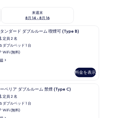
ェック
来週末 8月 14 - 8月 16 の空室状況をチェック
来週末
8月 14 - 8月 16
ッド、遮光カーテン
スタンダード ダブルルーム 喫煙可 (Type 
ス
10
タンダード ダブルルーム 喫煙可 (Type B)
タ
定員 2 名
ン
ダブルベッド 1 台
ダ
WiFi (無料)
ー
細
ド
ダ
料金を表示
ブ
ル
pe C) | 高級寝具、羽毛の掛け布団、低反発ベッド、遮光カーテン
スーペリア ダブルルーム 禁煙 (Type C)
ス
9
ーペリア ダブルルーム 禁煙 (Type C)
ル
ー
ー
定員 2 名
ペ
ム
ダブルベッド 1 台
リ
喫
WiFi (無料)
ア
煙
細