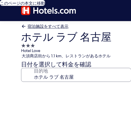
このページの本文に移動
宿泊施設をすべて表示
ホテル ラブ 名古屋
3.0
Hotel Love
つ
大須商店街から 1.1 km、レストランがあるホテル
星
日付を選択して料金を確認
宿
目的地
泊
施
設
ホ
テ
ル
ラ
ブ