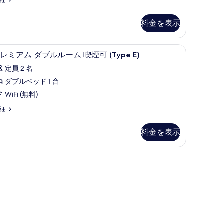
ダ
可
ブ
料金を表示
Type
ype
ル
)
ル
の
e D) | 高級寝具、羽毛の掛け布団、低反発ベッド、遮光カーテン
高級寝具、羽毛の掛け布団、低反発ベッド、
プ
10
レミアム ダブルルーム 喫煙可 (Type E)
ー
す
レ
ム
定員 2 名
べ
ミ
禁
ダブルベッド 1 台
て
ア
煙
WiFi (無料)
の
ム
Type
細
写
ダ
ype
)
真
ブ
の
料金を表示
を
ル
す
表
ル
べ
示
ー
て
す
ム
の
る
喫
写
煙
真
可
を