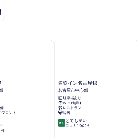
(Type
可
D)
(
を
D)
(T
の
E)
示
の
E)
表
詳
の
す
示
細
詳
べ
細
す
て
る
名鉄イン名古屋錦
の
写
真
を
表
名
示
屋
名鉄イン名古屋錦
鉄
部
名古屋市中心部
す
イ
駐車場あり
る
ン
WiFi (無料)
名
備
レストラン
古
応のフロント
冷房
屋
10
とても良い
錦
8.0
い
段
口コミ 1,002 件
名
3 件
階
古
中
屋