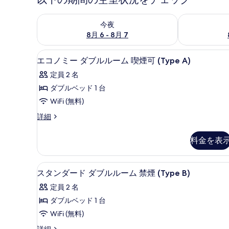
今夜 8月 6 - 8月 7 の空室状況をチェック
明日 8月 7 
今夜
8月 6 - 8月 7
高級寝具、羽毛の掛け布団、
エ
5
エコノミー ダブルルーム 喫煙可 (Type A)
コ
定員 2 名
ノ
ダブルベッド 1 台
ミ
WiFi (無料)
ー
エ
詳細
ダ
コ
ブ
ノ
料金を表
ミ
ル
ー
ル
ダ
スタンダード ダブルルーム 禁煙
ス
7
ブ
スタンダード ダブルルーム 禁煙 (Type B)
ー
タ
ル
ム
定員 2 名
ル
ン
ー
喫
ダブルベッド 1 台
ダ
ム
煙
WiFi (無料)
喫
ー
煙
可
ス
詳細