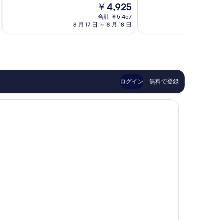
現
￥4,925
中
中
心
在
8.6、
8.2、
部
合計 ￥5,457
の
非
と
8 月 17 日 ～ 8 月 18 日
8 月
料
常
て
金
に
も
は
良
良
￥4,925
い、
い、
口
口
コ
コ
ログイン
無料で登録
ミ
ミ
596
776
件
件
件
件
の
の
口
口
コ
コ
ミ
ミ