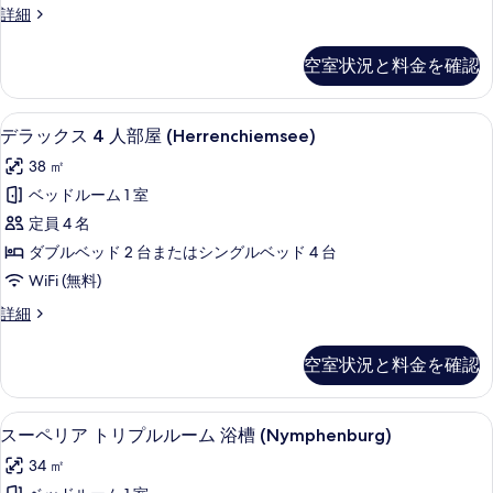
て
ク
詳細
ブ
の
ラ
ル
シ
写
空室状況と料金を確認
ッ
ル
真
ク
ー
ダ
を
デラックス 4 人部屋 (Herrenchi
デ
6
ブ
デラックス 4 人部屋 (Herrenchiemsee)
ム
表
ラ
ル
(Luitpold)
38 ㎡
示
ル
ッ
の
ー
ベッドルーム 1 室
す
ク
ム
す
定員 4 名
る
(Luitpold)
ス
べ
の
ダブルベッド 2 台またはシングルベッド 4 台
4
詳
て
WiFi (無料)
細
人
の
デ
詳細
部
ラ
写
屋
ッ
真
空室状況と料金を確認
ク
(Herrenchiemsee)
を
ス
の
4
表
スーペリア トリプルルーム 浴槽 (Nym
ス
す
6
人
スーペリア トリプルルーム 浴槽 (Nymphenburg)
示
ー
部
べ
34 ㎡
屋
す
ペ
て
(Herrenchiemsee)