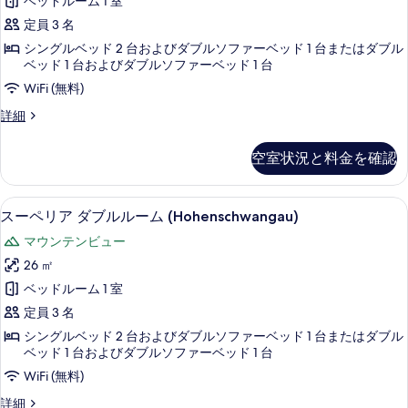
ベッドルーム 1 室
る
リ
の
の
定員 3 名
詳
ア
写
細
シングルベッド 2 台およびダブルソファーベッド 1 台またはダブル
ト
ベッド 1 台およびダブルソファーベッド 1 台
真
リ
WiFi (無料)
を
プ
表
ス
詳細
ル
ー
示
ペ
ル
空室状況と料金を確認
す
リ
ー
ア
る
ト
ム
低刺激性寝具、ピロートップベッド、ミ
ス
6
リ
スーペリア ダブルルーム (Hohenschwangau)
浴
ー
プ
マウンテンビュー
ル
槽
ペ
ル
26 ㎡
(Nymphenburg)
リ
ー
ベッドルーム 1 室
の
ム
ア
浴
定員 3 名
す
ダ
槽
シングルベッド 2 台およびダブルソファーベッド 1 台またはダブル
べ
(Nymphenburg)
ブ
ベッド 1 台およびダブルソファーベッド 1 台
の
て
ル
WiFi (無料)
詳
の
細
ル
ス
詳細