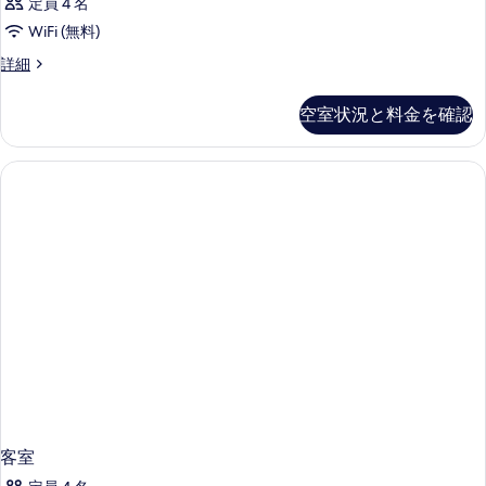
定員 4 名
WiFi (無料)
客
詳細
室
の
空室状況と料金を確認
詳
細
客室