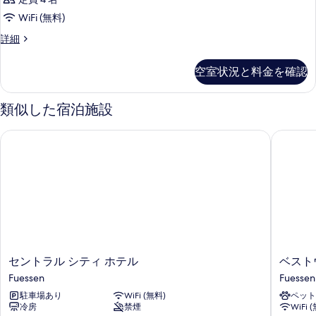
WiFi (無料)
客
詳細
室
の
空室状況と料金を確認
詳
細
類似した宿泊施設
セントラル シティ ホテル
ベストウ
セ
ベ
セントラル シティ ホテル
ベスト
ン
ス
Fuessen
Fuessen
ト
ト
駐車場あり
WiFi (無料)
ペット
ラ
ウ
冷房
禁煙
WiFi 
ル
ェ