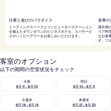
仕事と遊びのパラダイス
食事の
ミーティングスペースとコンピューターステーション
屋外席
を備えたダウンタウンのビジネスホテル。スパサービ
リア料
スやハッピーアワーをお楽しみいただけます。
なお食
す。フ
客室のオプション
以下の期間の空室状況をチェック
今夜 8月 9 - 8月 10 の空室状況をチェック
明日 8月 10 - 8月 11 の空
今夜
明日
8月 9 - 8月 10
8月 10 - 8月 11
今週末 8月 14 - 8月 16 の空室状況をチェック
来週末 8月 21 - 8月 23 の
今週末
来週末
8月 14 - 8月 16
8月 21 - 8月 23