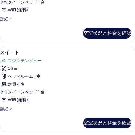
る
クイーンベッド 1 台
の
WiFi (無料)
す
ス
詳細
べ
イ
て
ー
空室状況と料金を確認
ト
の
(Royal)
写
の
スイート | 低刺激性寝具、ピロートッ
ス
7
詳
真
スイート
イ
細
を
マウンテンビュー
ー
表
50 ㎡
ト
示
ベッドルーム 1 室
の
す
定員 4 名
す
る
クイーンベッド 1 台
べ
WiFi (無料)
て
ス
詳細
の
イ
写
ー
空室状況と料金を確認
ト
真
の