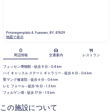
Prinzregenplatz 4, Fuessen, BY, 87629
地図で表示
地図
周辺情報
交通案内
レストラン
フュッセン博物館
- 徒歩 5 分
- 0.4 km
ハイ キャッスル ステート ギャラリー
- 徒歩 6 分
- 0.6 km
聖マング修道院
- 徒歩 6 分
- 0.6 km
レヒ フォール
- 徒歩 16 分
- 1.3 km
フォルゲン湖
- 徒歩 17 分
- 1.5 km
この施設について