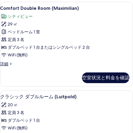
示
ト
ム
Comfort
Comfort Double Room (Max
5
ダ
Comfort Double Room (Maximilian)
す
バ
Double
ブ
シティビュー
る
ル
Room
ル
ル
29 ㎡
(Maximilian)
コ
ー
の
ベッドルーム 1 室
ニ
ム
バ
す
定員 3 名
ー
ル
べ
ダブルベッド 1 台またはシングルベッド 2 台
ガ
コ
て
WiFi (無料)
ニ
ー
ー
の
Comfort
詳細
デ
ガ
Double
写
ー
ン
Room
デ
空室状況と料金を確認
真
(Maximilian)
ビ
ン
の
を
ビ
ュ
詳
ュ
低刺激性寝具、ピロートップベッド、ミ
ク
表
ー
5
細
クラシック ダブルルーム (Luitpold)
ー
ラ
示
(Linderhof)
(Linderhof)
20 ㎡
シ
の
す
の
定員 3 名
詳
ッ
る
す
細
ダブルベッド 1 台
ク
べ
WiFi (無料)
ダ