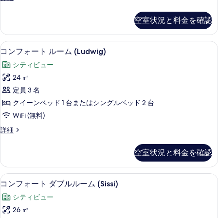
写
ー
ー
真
ペ
ム
空室状況と料金を確認
リ
を
(Hohenschwangau)
ア
表
ダ
の
客室の設備とサービス
コ
6
ブ
コンフォート ルーム (Ludwig)
示
す
ン
ル
シティビュー
す
べ
ル
フ
ー
24 ㎡
る
て
ォ
ム
定員 3 名
の
(Hohenschwangau)
ー
の
クイーンベッド 1 台またはシングルベッド 2 台
写
ト
詳
WiFi (無料)
真
細
ル
コ
詳細
を
ー
ン
表
ム
フ
空室状況と料金を確認
示
ォ
(Ludwig)
ー
す
の
ト
コンフォート ダブルルーム (Sissi
コ
る
11
ル
す
コンフォート ダブルルーム (Sissi)
ン
ー
べ
シティビュー
ム
フ
て
(Ludwig)
26 ㎡
ォ
の