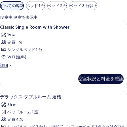
利
すべての客室
ベッド 1 台
ベッド 2 台
ベッド 3 台以上
用
可
19 室中 19 室を表示中
能
Classic
Classic Single Room with
6
Classic Single Room with Shower
な
Single
客
16 ㎡
Room
室
定員 1 名
with
の
Shower
シングルベッド 1 台
絞
の
WiFi (無料)
り
す
Classic
詳細
込
Single
べ
み
Room
条
て
空室状況と料金を確認
with
件
の
Shower
の
写
デラックス ダブルルーム 浴槽 | 低
デ
6
詳
デラックス ダブルルーム 浴槽
真
ラ
細
36 ㎡
を
ッ
ベッドルーム 1 室
表
ク
定員 4 名
示
ス
シングルベッド 2 台およびダブルソファーベッド 1 台またはダブル