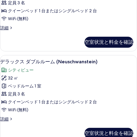
の
定員 3 名
詳
ー
写
細
クイーンベッド 1 台またはシングルベッド 2 台
ト
真
WiFi (無料)
ダ
を
コ
詳細
ブ
ン
表
ル
フ
示
空室状況と料金を確認
ォ
ル
す
ー
ー
ト
る
低刺激性寝具、ピロートップベッド、ミ
デ
9
ダ
デラックス ダブルルーム (Neuschwanstein)
ム
ラ
ブ
(Sissi)
シティビュー
ル
ッ
の
ル
32 ㎡
ク
ー
す
ベッドルーム 1 室
ム
ス
べ
(Sissi)
定員 3 名
ダ
の
て
クイーンベッド 1 台またはシングルベッド 2 台
詳
ブ
の
WiFi (無料)
細
ル
写
デ
詳細
ル
ラ
真
ー
ッ
を
空室状況と料金を確認
ク