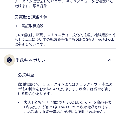
ナータイムに営業しています。 キッズメニューをご注文いた
だけます。毎日営業
受賞歴と加盟団体
エコ認証取得施設
この施設は、環境、コミュニティ、文化的遺産、地域経済のう
ち 1 つ以上についての配慮を評価するDEHOGA Umweltcheck
に参加しています。
手数料 & ポリシー
必須料金
宿泊施設にて、チェックインまたはチェックアウト時に次
の追加料金をお支払いいただきます。料金には税金が含ま
れる場合があります :
大人 1 名あたり 1 泊につき 3.00 EUR、6 ～ 15 歳の子供
1 名あたり 1 泊につき 1.50 EURの市税が徴収されます。
この税金は 6 歳未満のお子様には適用されません。