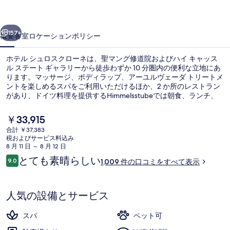
ス
前へ
次へ
ク
157+
概要
客室
ロケーション
ポリシー
ロ
ホテル シュロスクローネは、聖マング修道院およびハイ キャッス
ー
ル ステート ギャラリーから徒歩わずか 10 分圏内の便利な立地にあ
ります。マッサージ、ボディラップ、アーユルヴェーダ トリートメ
ネ
ントを楽しめるスパをご利用いただけるほか、2 か所のレストラン
の
があり、ドイツ料理を提供するHimmelsstubeでは朝食、ランチ、
ディナーをお召し上がりいただけます。この高級ホテルにあるその
写
他設備にはバー / ラウンジ、フィットネスセンター、およびサウナ
現
￥33,915
があります。旅行者は親切なスタッフや朝食を高く評価していま
在
真
合計 ￥37,383
す。
の
税およびサービス料込み
2 か所のレストラン : 朝食、ランチ
ギ
料
8 月 11 日 ～ 8 月 12 日
金
口
とても素晴らしい
ャ
9.0
1,009 件の口コミをすべて表示
は
10段階中9.0
コ
￥33,915
ラ
ミ
で
す
リ
人気の設備とサービス
ー
スパ
ペット可