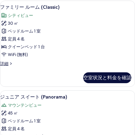
を
詳
ファミリー ルーム (Classic) |
フ
6
細
ファミリー ルーム (Classic)
表
ァ
示
シティビュー
ミ
す
30 ㎡
リ
る
ベッドルーム 1 室
ー
定員 4 名
ル
クイーンベッド 1 台
ー
WiFi (無料)
ム
フ
詳細
(Classic)
ァ
の
ミ
空室状況と料金を確認
リ
す
ー
べ
ル
ジュニア スイート (Panorama) 
ジ
5
ー
て
ジュニア スイート (Panorama)
ュ
ム
の
マウンテンビュー
(Classic)
ニ
写
の
45 ㎡
ア
詳
真
ベッドルーム 1 室
細
ス
を
定員 4 名
イ