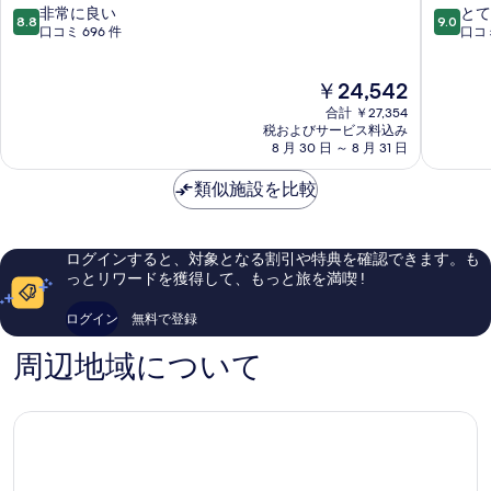
シ
ス
10
10
非常に良い
とて
8.8
9.0
テ
タ
段
段
口コミ 696 件
口コミ
ィ
ン
階
階
ホ
プ
中
中
現
￥24,542
テ
ラ
8.8、
9.0、
在
ル
ス
非
と
合計 ￥27,354
の
Fuessen
ホ
常
て
税およびサービス料込み
料
8 月 30 日 ～ 8 月 31 日
テ
に
も
金
ル
良
素
は
類似施設を比較
フ
い、
晴
￥24,542
ュ
口
ら
ッ
コ
し
セ
ミ
い、
ログインすると、対象となる割引や特典を確認できます。も
ン
696
口
っとリワードを獲得して、もっと旅を満喫 !
Fuessen
件
コ
件
ミ
ログイン
無料で登録
の
1,003
口
件
周辺地域について
コ
件
ミ
の
口
コ
ミ