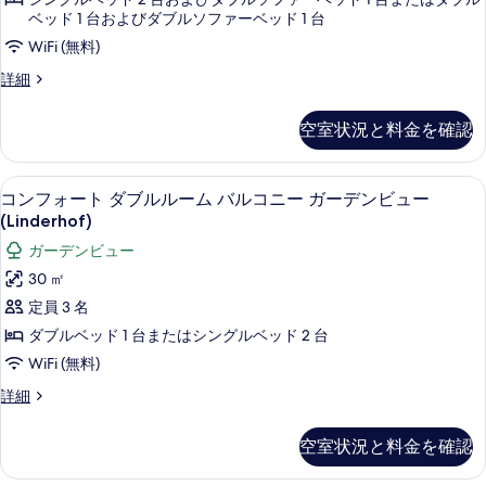
す
ダ
ベッド 1 台およびダブルソファーベッド 1 台
る
ブ
WiFi (無料)
ル
デ
詳細
ル
ラ
ッ
ー
空室状況と料金を確認
ク
ム
ス
ダ
浴
コンフォート ダブルルーム バルコニー 
コ
6
ブ
コンフォート ダブルルーム バルコニー ガーデンビュー
槽
ン
ル
(Linderhof)
ル
の
フ
ガーデンビュー
ー
す
ォ
ム
30 ㎡
浴
べ
ー
定員 3 名
槽
て
ト
の
ダブルベッド 1 台またはシングルベッド 2 台
の
詳
ダ
WiFi (無料)
細
写
ブ
コ
詳細
真
ル
ン
フ
を
ル
空室状況と料金を確認
ォ
表
ー
ー