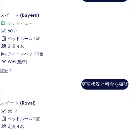
ム
表
ス
(Neuschwanstein)
ダ
示
スイート (Bayern) | リビング エリ
ス
14
ブ
の
スイート (Bayern)
す
イ
ル
す
シティビュー
ル
る
ー
べ
ー
60 ㎡
ト
ム
て
ベッドルーム 1 室
(Neuschwanstein)
(Bayern)
の
の
定員 4 名
の
詳
写
クイーンベッド 1 台
細
す
真
WiFi (無料)
べ
を
ス
詳細
て
イ
表
の
ー
示
空室状況と料金を確認
ト
写
す
(Bayern)
真
の
る
スイート (Royal) | リビング エリア
ス
5
詳
を
スイート (Royal)
イ
細
表
65 ㎡
ー
示
ベッドルーム 1 室
ト
す
定員 4 名
(Royal)