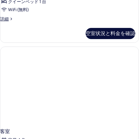
表
クイーンベッド 1 台
ー
示
WiFi (無料)
ト
す
ジ
詳細
(Panorama)
ュ
る
の
ニ
空室状況と料金を確認
ア
す
ス
べ
イ
ー
て
ト
の
(Panorama)
写
の
詳
真
細
を
表
示
す
る
客室