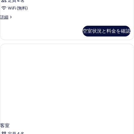
定員 4 名
WiFi (無料)
客
詳細
室
の
空室状況と料金を確認
詳
細
客室
定員 4 名