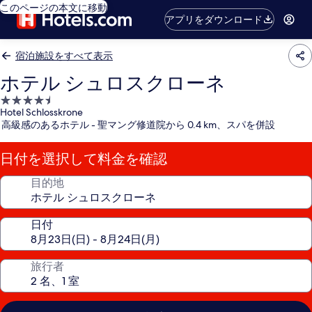
このページの本文に移動
アプリをダウンロード
宿泊施設をすべて表示
ホテル シュロスクローネ
4.5
Hotel Schlosskrone
つ
高級感のあるホテル - 聖マング修道院から 0.4 km、スパを併設
星
宿
日付を選択して料金を確認
泊
施
目的地
設
日付
旅行者