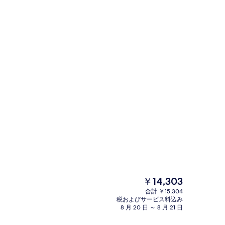
その他
よる動画 - Lowcost BY が投稿
現
￥14,303
在
合計 ￥15,304
の
税およびサービス料込み
朝食、ランチ、ディナーに営業
料
8 月 20 日 ～ 8 月 21 日
金
は