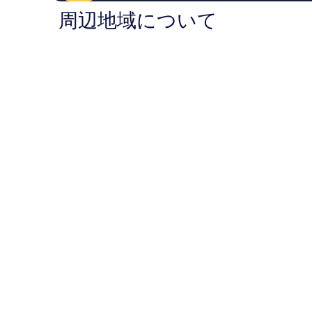
コ
コ
ベ
真
周辺地域について
ミ
ミ
ル
を
394
1,013
ク
件
件
Nuremberg
表
件
件
示
の
の
口
口
す
コ
コ
る
ミ
ミ