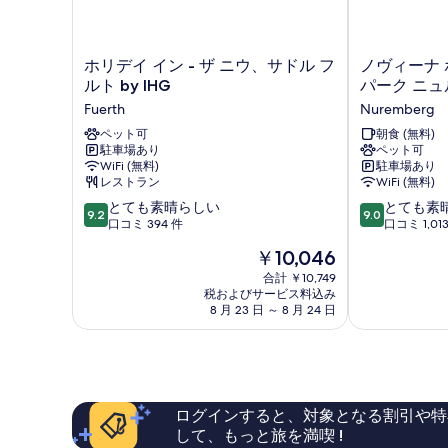
ド
ダ
す
ブ
1
ル
る
台
ベ
ホ
ノ
ホリデイ イン - ザ ニウ、サドル フ
ノヴィーナ 
ソ
ッ
リ
ヴ
ルト by IHG
パーク ニ
ド
フ
デ
ィ
Fuerth
Nuremberg
1
イ
ー
ァ
台
イ
ペット可
ナ
朝食 (無料)
ソ
ー
駐車場あり
ペット可
ン
ホ
フ
WiFi (無料)
駐車場あり
-
テ
ベ
ァ
レストラン
WiFi (無料)
ザ
ル
ー
ッ
10
10
ニ
とても素晴らしい
ス
とても素
9.2
9.0
ベ
段
段
ウ、
口コミ 394 件
ー
口コミ 1,01
ド
ッ
階
階
サ
ト
現
付
ド
￥10,046
中
中
ド
ヴ
在
付
9.2、
9.0、
ル
合計 ￥10,749
ェ
き
の
き
税およびサービス料込み
と
と
フ
ス
の
料
の
8 月 23 日 ～ 8 月 24 日
て
て
ル
ト
金
詳
も
も
す
ト
パ
は
細
素
素
by
ー
べ
￥10,046
晴
晴
IHG
ク
て
ら
ら
Fuerth
ニ
し
し
ュ
の
ログインすると、対象となる割引や特
い、
い、
ル
して、もっと旅を満喫 !
写
口
口
ン