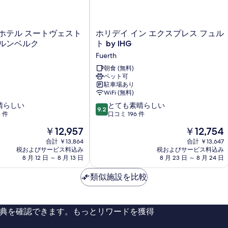
ド
ブ
ル
示
1
ベ
台
す
ッ
ホ
ホテル スートヴェスト
ホリデイ イン エクスプレス フュル
の
ド
る
リ
ュルンベルク
ト by IHG
1
す
デ
台
Fuerth
イ
べ
の
イ
朝食 (無料)
詳
て
ペット可
ン
細
駐車場あり
エ
の
WiFi (無料)
ク
写
10
晴らしい
ス
とても素晴らしい
9.2
段
3 件
プ
口コミ 196 件
真
階
レ
現
現
を
￥12,957
￥12,754
中
ス
在
在
9.2、
合計 ￥13,864
フ
合計 ￥13,647
表
の
の
税およびサービス料込み
税およびサービス料込み
と
ュ
示
料
料
8 月 12 日 ～ 8 月 13 日
8 月 23 日 ～ 8 月 24 日
て
ル
金
金
も
す
ト
は
は
類似施設を比較
素
by
る
￥12,957
￥12,754
晴
IHG
ら
Fuerth
し
典を確認できます。もっとリワードを獲得
い、
口