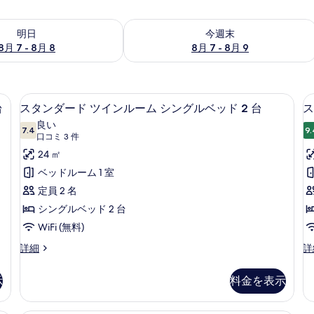
- 8月 8 の空室状況をチェック
今週末 8月 7 - 8月 9 の空室状況をチ
明日
今週末
8月 7 - 8月 8
8月 7 - 8月 9
ブルルーム ダブルベッド 1 台 | 低刺激性寝具、セーフティボックス (室内)、デ
低刺激性寝具、セーフティボックス (
ス
8
台
スタンダード ツインルーム シングルベッド 2 台
ス
タ
良い
7.4
9.
10 点中 7.4
ン
(口
口コミ 3 件
コ
ダ
24 ㎡
ミ
ー
ベッドルーム 1 室
3
ド
定員 2 名
件)
ツ
シングルベッド 2 台
イ
WiFi (無料)
ン
ス
ス
詳細
詳
タ
タ
ル
ン
ン
示
料金を表示
ー
ダ
ダ
ー
ー
ム
ド
ド