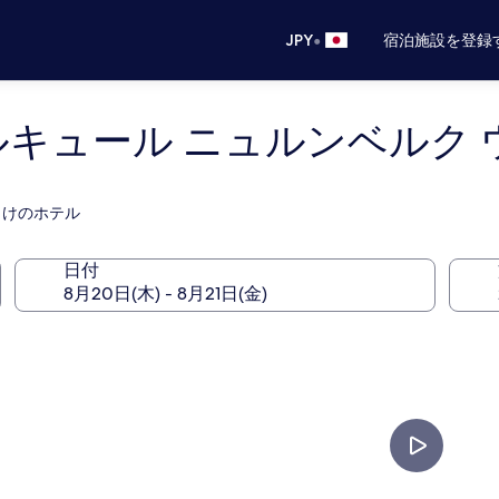
•
JPY
宿泊施設を登録
ルキュール ニュルンベルク 
向けのホテル
日付