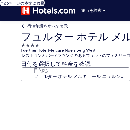
このページの本文に移動
旅行を検索
宿泊施設をすべて表示
フュルター ホテル メ
4.0
Fuerther Hotel Mercure Nuernberg West
つ
レストランとバー / ラウンジのあるフュルトのファミリー
星
日付を選択して料金を確認
宿
目的地
泊
施
設
フ
ュ
ル
タ
ー