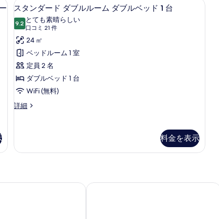
ブルベッド 1 台ソファーベッド付き | 低刺激性寝具、セーフティボックス (
スタンダード ダブルルーム ダブルベッ
ス
シ
(
7
ツ
ル
ァー
スタンダード ダブルルーム ダブルベッド 1 台
タ
イ
ー
ン
とても素晴らしい
ン
9.2
ム
10 点中 9.2
ン
(口
グ
口コミ 21 件
台
ル
ベ
コ
ダ
24 ㎡
ル
ー
ッ
ミ
ム
ド
ー
ベッドルーム 1 室
ベ
シ
(
21
ド
定員 2 名
ッ
ン
数
件)
グ
台
ダ
ダブルベッド 1 台
ド
ル
の
ブ
WiFi (無料)
2
ベ
詳
台
ッ
細
ル
ス
詳細
ド
タ
の
ル
2
ン
す
ー
台
ダ
示
料金を表示
の
ー
べ
ム
詳
ド
て
ダ
細
ダ
の
ブ
ブ
ル
写
ル
ル
ホテル スートヴェストパーク ニュルンベルク
ホリデイ イン エクスプレス フュルト b
真
ベ
ー
ム
を
ッ
ダ
表