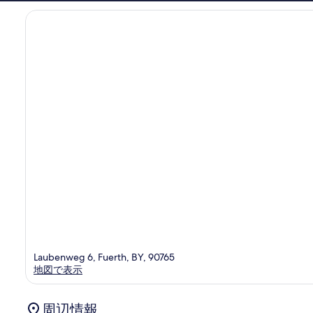
コ
ミ
196
件
件
の
口
コ
ミ
Laubenweg 6, Fuerth, BY, 90765
地図で表示
周辺情報