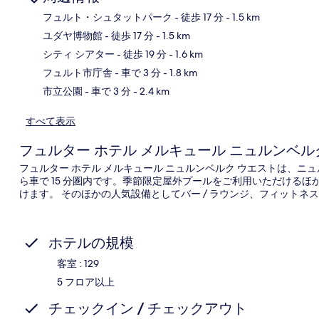
フュルト・シュタットパーク
- 徒歩 17 分
- 1.5 km
ユダヤ博物館
- 徒歩 17 分
- 1.5 km
地
シティ シアター
- 徒歩 19 分
- 1.6 km
フュルト市庁舎
- 車で 3 分
- 1.8 km
市立公園
- 車で 3 分
- 2.4 km
すべて表示
フュルター ホテル メルキュール ニュルンベル
フュルター ホテル メルキュール ニュルンベルク ウエストは、
ら車で 15 分圏内です。季節限定屋外プールをご利用いただけるほ
けます。 そのほかの人気設備としてバー / ラウンジ、フィット
ホテルの規模
客室 : 129
5 フロア以上
チェックイン / チェックアウト