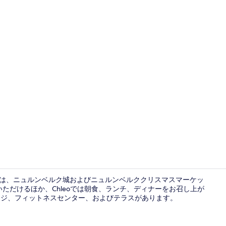
クリエイターに
ストは、ニュルンベルク城およびニュルンベルククリスマスマーケッ
いただけるほか、Chleoでは朝食、ランチ、ディナーをお召し上が
ウンジ、フィットネスセンター、およびテラスがあります。
施設の敷地