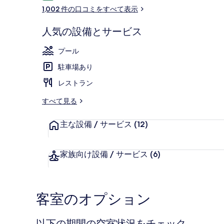
コ
ル
1,002 件の口コミをすべて表示
ミ
ク
人気の設備とサービス
ウ
内装
プール
エ
駐車場あり
ス
レストラン
ト
の
すべて見る
写
主な設備 / サービス
(12)
真
ギ
家族向け設備 / サービス
(6)
ャ
ラ
客室のオプション
リ
ー
以下の期間の空室状況をチェック