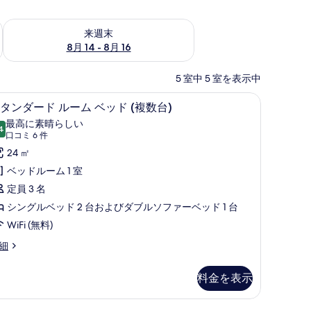
ェック
来週末 8月 14 - 8月 16 の空室状況をチェック
来週末
8月 14 - 8月 16
5 室中 5 室を表示中
スク、ノートパソコン用作業スペース
室内)、デスク、ノートパソコン用作業スペース
低刺激性寝具、セーフティボックス (室内)
ス
10
タンダード ルーム ベッド (複数台)
タ
最高に素晴らしい
4
10 点中 9.4
ン
(口
口コミ 6 件
コ
ダ
24 ㎡
ミ
ー
ベッドルーム 1 室
6
ド
定員 3 名
件)
ル
シングルベッド 2 台およびダブルソファーベッド 1 台
ー
WiFi (無料)
ム
細
ベ
料金を表示
ッ
ド