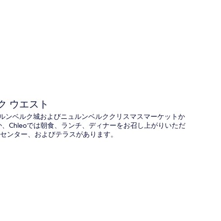
図
ク ウエスト
ニュルンベルク城およびニュルンベルククリスマスマーケットか
か、Chleoでは朝食、ランチ、ディナーをお召し上がりいただ
ネスセンター、およびテラスがあります。