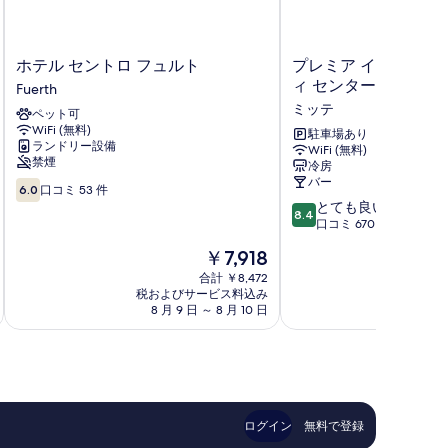
ホ
プ
ホテル セントロ フュルト
プレミア イン ニュル
テ
レ
ィ センター
Fuerth
ル
ミ
ミッテ
ペット可
セ
ア
WiFi (無料)
ン
イ
駐車場あり
ランドリー設備
WiFi (無料)
ト
ン
禁煙
冷房
ロ
ニ
バー
10
フ
ュ
6.0
口コミ 53 件
段
10
ュ
ル
とても良い
8.4
階
段
ル
ン
口コミ 670 件
中
階
ト
ベ
現
￥7,918
6.0、
中
Fuerth
ル
在
口
8.4、
合計 ￥8,472
ク
の
コ
税およびサービス料込み
税およ
と
シ
料
8 月 9 日 ～ 8 月 10 日
8 月 
ミ
て
テ
金
53
も
ィ
は
件
良
セ
￥7,918
件
い、
ン
の
口
タ
口
コ
ー
コ
ミ
ミ
ログイン
無料で登録
ミ
670
ッ