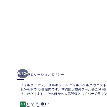
ホ
テ
ル
メ
ル
キ
ュ
ー
ル
ニ
72+
概要
客室
ロケーション
ポリシー
ュ
フュルター ホテル メルキュール ニュルンベルク ウエ
ル
トから車で 15 分圏内です。季節限定屋外プールをご利用
りいただけます。 そのほかの人気設備としてバー / ラ
ン
ベ
口
とても良い
8.2
10段階中8.2