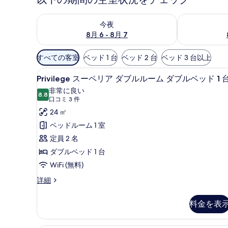
今夜 8月 6 - 8月 7 の空室状況をチェック
明日 8月 7 
今夜
8月 6 - 8月 7
利
すべての客室
ベッド 1 台
ベッド 2 台
ベッド 3 台以上
用
Privilege
Privilege スーペリア ダ
可
7
Privilege スーペリア ダブルルーム ダブルベッド 1 
ス
能
非常に良い
8.8
ー
な
10 点中 8.8
(口
口コミ 3 件
客
ペ
コ
24 ㎡
室
ミ
リ
ベッドルーム 1 室
の
3
ア
定員 2 名
絞
件)
ダ
ダブルベッド 1 台
り
ブ
WiFi (無料)
込
み
ル
Privilege
詳細
条
ス
ル
ー
件
ー
料金を表
ペ
ム
リ
ア