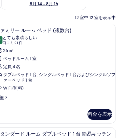
8月 14 - 8月 16
12 室中 12 室を表示中
 台ソファーベッド付き (with Sofabed) | 低刺激性寝具、ミニバー、セー
ファミリー ルーム ベッド (複数台) | 客室の
フ
6
ァミリー ルーム ベッド (複数台)
ァ
とても素晴らしい
0
10 点中 9.0
ミ
(口
口コミ 21 件
コ
リ
26 ㎡
ミ
ー
ベッドルーム 1 室
21
ル
定員 4 名
件)
ー
ダブルベッド 1 台, シングルベッド 1 台およびシングルソフ
ァーベッド 1 台
ム
WiFi (無料)
ベ
細
ッ
ド
料金を表示
複
数
易キッチン (Converts to 2 Twin Beds) | 低刺激性寝具、ミニバー、セ
スタンダード ルーム ダブルベッド 1 台 簡易キッチン 
ス
)
6
タンダード ルーム ダブルベッド 1 台 簡易キッチン