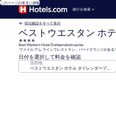
このページの本文に移動
旅行を検索
宿泊施設をすべて表示
ベストウエスタン ホ
4.0
Best Western Hotel Dreilaenderbruecke
つ
ヴァイル アム ラインでレストラン、バー / ラウンジがあ
星
日付を選択して料金を確認
宿
目的地
泊
施
設
ベ
ス
ト
ウ
エ