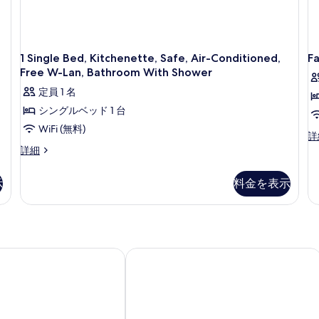
ッ
ン
キ
ド
示
(with
ッ
1
す
チ
台
Sofabed)
ン
簡
る
1 Single Bed, Kitchenette, Safe, Air-Conditioned,
Fa
の
(with
易
Free W-Lan, Bathroom With Shower
す
Sofabed)
キ
の
ッ
定員 1 名
べ
詳
チ
シングルベッド 1 台
て
細
ン
WiFi (無料)
の
の
Fa
詳
詳
Ro
1
詳細
写
細
Mu
Single
真
Be
Bed,
示
料金を表示
の
を
Kitchenette,
詳
Safe,
表
細
Air-
示
Conditioned,
Free
す
W-
ミリアン
B&B ホテル ヴァイル アム ライン / 
る
Lan,
Bathroom
With
Shower
の