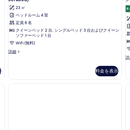
台
ド
べ
キ
ー
簡
23 ㎡
1
9.
て
ッ
易
ト
台
ベッドルーム 4 室
キ
簡
の
チ
メ
定員 8 名
ッ
易
写
ン
ン
チ
キ
クイーンベッド 2 台, シングルベッド 3 台およびクイーン
ン
真
ッ
(Converts
(
ト
ソファーベッド 1 台
(Converts
チ
を
to
t
4
WiFi (無料)
to
ン
2
2
表
2
(C
ベ
ア
詳細
Twin
Twin
T
to
示
パ
ッ
ス
詳
Beds)
2
Beds)
B
ー
タ
す
の
ド
Tw
ト
ン
S
の
詳
Be
示
料金を表示
る
ル
メ
ダ
細
So
す
ン
ー
ー
の
ト
ド
べ
数台) | 低刺激性寝具、ミニバー、セーフティボックス (室内)、デスク
詳
ム
4
ル
て
細
ベ
ー
簡
ッ
の
ム
易
ド
シ
写
ル
ン
キ
1
真
ー
グ
ッ
ム
ル
を
簡
チ
ベ
表
易