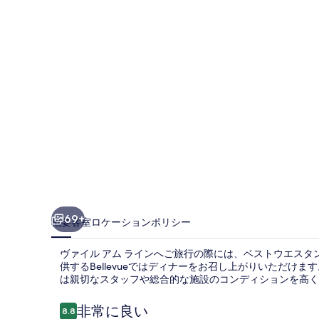
ス
タ
ン
ホ
テ
ル
ダ
イ
レ
ン
69+
概要
客室
ロケーション
ポリシー
ダ
ヴァイル アム ラインへご旅行の際には、ベストウエスタ
ー
供するBellevueではディナーをお召し上がりいただけ
は親切なスタッフや総合的な施設のコンディションを高く
ブ
ル
口
非常に良い
8.8
10段階中8.8