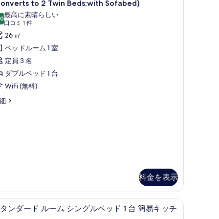
タ
の
onverts to 2 Twin Beds;with Sofabed)
ン
す
最高に素晴らしい
.0
10 点中 10.0
(口
口コミ 1 件
ダ
べ
複
コ
26 ㎡
ー
て
ミ
ベッドルーム 1 室
)
ド
の
1
定員 3 名
ル
写
件)
ダブルベッド 1 台
ー
真
WiFi (無料)
ム
を
細
ダ
表
ブ
示
ル
す
ベ
る
ッ
ド
料金を表示
台
簡
低刺激性寝具、ミニバー、セーフティボックス (室内)、デスク
ン (with Sofabed) | 低刺激性寝具、ミニバー、セーフティボックス (室
スタンダード ルーム シングルベッド 1 台 簡
ス
5
タンダード ルーム シングルベッド 1 台 簡易キッチ
易
タ