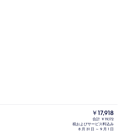
ブルルーム ダブルベッド 1 台ソファーベッド付き (with Sofabed) | 
外観
現
￥17,918
在
合計 ￥19,172
の
税およびサービス料込み
物
アパートメント 4 ベッドルーム 簡易キッ
料
8 月 31 日 ～ 9 月 1 日
金
は