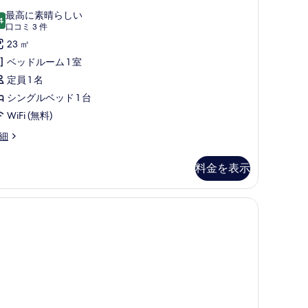
キ
ン
最高に素晴らしい
4
10 点中 9.4
(口
口コミ 3 件
ッ
ダ
コ
23 ㎡
チ
ー
ミ
ベッドルーム 1 室
ン
ド
3
定員 1 名
Converts
ル
件)
シングルベッド 1 台
o
ー
WiFi (無料)
onverts
ム
win
細
シ
eds;with
in
ン
ofabed)
ds;with
料金を表示
グ
の
fabed)
ル
す
ベ
べ
ッ
て
ド
の
写
台
真
簡
を