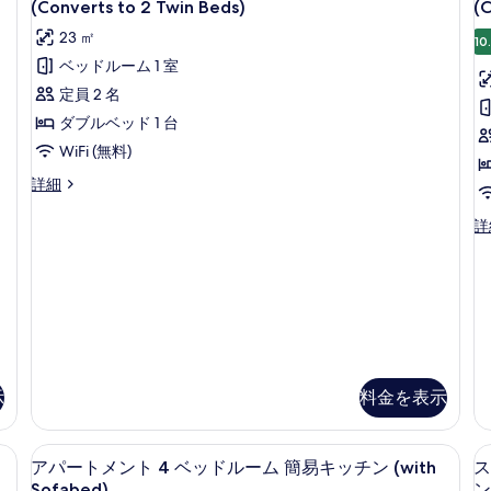
タ
ベ
(Converts to 2 Twin Beds)
(C
ベ
ル
ン
ッ
ッ
ー
23 ㎡
10
ド
ム
ダ
ド
ベッドルーム 1 室
(
ダ
ー
1
数
ブ
定員 2 名
台
台
ル
ド
ダブルベッド 1 台
の
ベ
ソ
ル
詳
WiFi (無料)
ッ
フ
細
ー
ド
ス
詳細
1
ァ
ム
タ
台
ン
ス
詳
ー
ダ
ソ
ダ
タ
フ
ベ
ブ
ー
ン
ァ
ド
ッ
ダ
ル
ー
ル
ー
ベ
ド
ベ
ー
ド
ッ
付
ム
ッ
ル
ド
ダ
ー
き
付
ド
ブ
ム
き
(with
示
料金を表示
1
1
ル
ダ
(with
ベ
Sofabed)
ブ
台
Sofabed)
ッ
ル
の
の
簡
) 簡易キッチン (Converts to 2 Twin Beds;with Sofabed) | 
アパートメント 4 ベッドルーム 簡易キッチ
ア
ド
ベ
11
アパートメント 4 ベッドルーム 簡易キッチン (with
ス
詳
す
1
易
ッ
パ
細
Sofabed)
ン