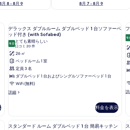
8月 8 - 8月 9
8月 7 - 8月 9
ティボックス (室内)、デスク
デラックス ダブルルーム ダブルベッド 1
デ
6
デラックス ダブルルーム ダブルベッド 1 台ソファーベ
フ
ラ
ッド付き (with Sofabed)
9.
ッ
とても素晴らしい
9.0
10 点中 9.0
(口
口コミ 20 件
ク
コ
26 ㎡
ス
ミ
ベッドルーム 1 室
ダ
20
定員 3 名
ブ
件)
ダブルベッド 1 台およびシングルソファーベッド 1 台
ル
WiFi (無料)
ル
フ
詳
デ
詳細
ー
ァ
ラ
ム
ミ
ッ
リ
示
料金を表示
ク
ダ
(
ー
ス
ブ
ル
ダ
スタンダード ルーム ダブルベッド 1 台 簡
ス
ー
ル
台
ブ
9
スタンダード ルーム ダブルベッド 1 台 簡易キッチン
ス
ム
ル