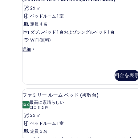
ン
26 ㎡
ダ
ベッドルーム 1 室
ー
定員 4 名
ド
ダブルベッド 1 台およびシングルベッド 1 台
ル
WiFi (無料)
ー
ス
詳細
ム
タ
ン
ベ
ダ
ッ
ー
料金を表
ド
ド
ル
(複
ー
ファミリー ルーム ベッド (複
フ
ム
数
5
ファミリー ルーム ベッド (複数台)
ベ
ァ
台)
最高に素晴らしい
ッ
10.0
10 点中 10.0
ミ
(口
口コミ 2 件
簡
ド
コ
リ
26 ㎡
(複
易
数
ミ
ー
ベッドルーム 1 室
キ
台)
2
ル
定員 5 名
簡
ッ
件)
易