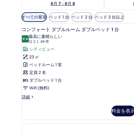
8月 7 - 8月 8
利
すべての客室
ベッド 1 台
ベッド 2 台
ベッド 3 台以上
用
低刺激性寝具、ミニバー、セーフ
コ
可
5
コンフォート ダブルルーム ダブルベッド 1 台
ン
能
最高に素晴らしい
9.4
な
10 点中 9.4
フ
(口
口コミ 39 件
客
コ
ォ
シティビュー
室
ミ
ー
23 ㎡
の
39
ト
ベッドルーム 1 室
絞
件)
ダ
定員 2 名
り
ブ
ダブルベッド 1 台
込
み
ル
WiFi (無料)
条
ル
コ
詳細
件
ン
ー
フ
料金を表
ム
ォ
ー
ダ
ト
ブ
ダ