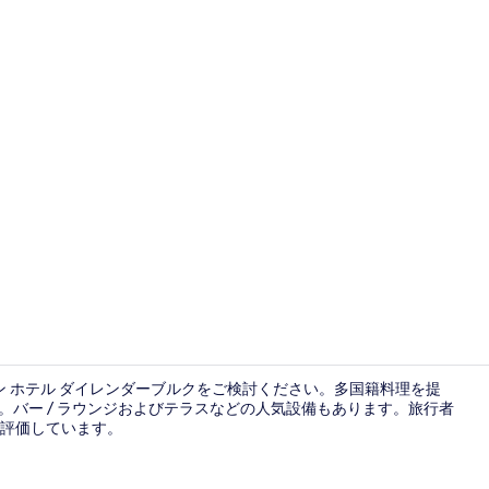
デラックス ダ
ン ホテル ダイレンダーブルクをご検討ください。多国籍料理を提
ます。バー / ラウンジおよびテラスなどの人気設備もあります。旅行者
評価しています。
食事・飲み