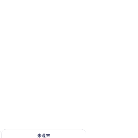
ェック
来週末 8月 14 - 8月 16 の空室状況をチェック
来週末