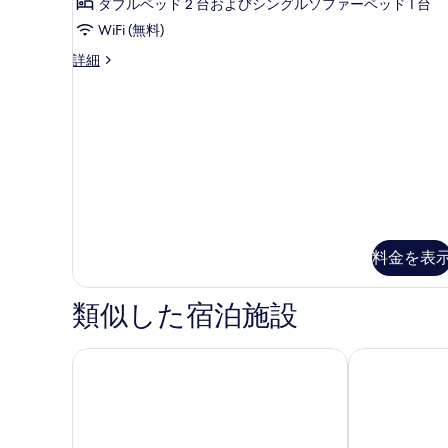
ー
ダブルベッド 2 台およびシングルソファーベッド 1 台
チ
キ
ム
WiFi (無料)
ッ
ン
チ
ベ
フ
詳細
(Converts
ン
ァ
ッ
to
(Converts
ミ
to
ド
2
リ
2
ー
Twin
(複
Twin
ル
Beds;with
数
Beds;with
ー
Sofabed)
Sofabed)
ム
台)
の
の
ベ
の
詳
ッ
す
細
す
ド
べ
料金を表
(複
べ
数
て
て
台)
類似した宿泊施設
の
の
の
詳
写
写
細
カラホテル バーゼル/ヴァイル アム ライン
ホテルマキシ
真
真
を
を
表
表
示