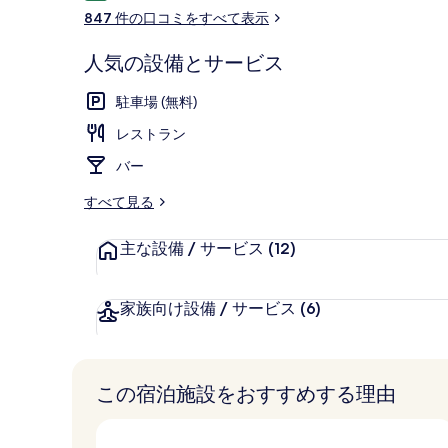
コ
ク
847 件の口コミをすべて表示
ミ
の
人気の設備とサービス
写
食事・飲み物
駐車場 (無料)
真
レストラン
ギ
バー
ャ
ラ
すべて見る
リ
主な設備 / サービス
(12)
ー
家族向け設備 / サービス
(6)
この宿泊施設をおすすめする理由