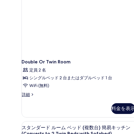
ブ
ル
ル
ベ
ル
ッ
ー
ム
ド
ダ
1
ブ
ル
台
ベ
の
ッ
す
ド
1
Double Or Twin Room
べ
台
て
定員 2 名
の
詳
の
シングルベッド 2 台またはダブルベッド 1 台
細
写
WiFi (無料)
真
Double
詳細
Or
を
Twin
料金を表
表
Room
の
示
詳
スタンダード ルーム ベッド (複数台
ス
す
9
細
スタンダード ルーム ベッド (複数台) 簡易キッチン
タ
る
(Converts to 2 Twin Beds;with Sofabed)