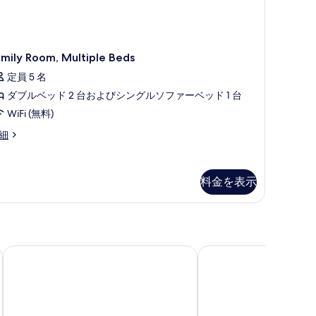
易
表
キ
示
ッ
す
mily Room, Multiple Beds
チ
る
定員 5 名
ン
ダブルベッド 2 台およびシングルソファーベッド 1 台
の
WiFi (無料)
す
mily
細
べ
om,
て
ltiple
の
ds
料金を表示
写
真
を
表
バーゼル
ホテル メイヤーホフ レラハ
フリッツ ホテル
示
す
る