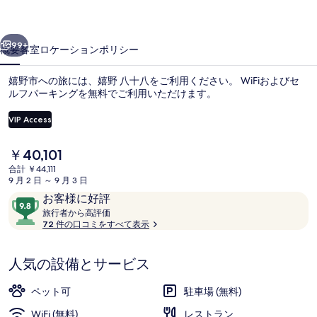
写
前へ
次へ
真
99+
概要
客室
ロケーション
ポリシー
ギ
嬉野市への旅には、嬉野 八十八をご利用ください。 WiFiおよびセ
ャ
ルフパーキングを無料でご利用いただけます。
ラ
VIP Access
リ
現
￥40,101
ー
在
合計 ￥44,111
の
9 月 2 日 ～ 9 月 3 日
料
口
10
お客様に好評
プレミアム スイート 専用バスルーム ガ
金
コ
旅
段
旅行者から高評価
は
行
72 件の口コミをすべて表示
ミ
階
￥40,101
者
で
中
か
す
9.8、
人気の設備とサービス
ら
お
高
評
客
ペット可
駐車場 (無料)
価
様
WiFi (無料)
レストラン