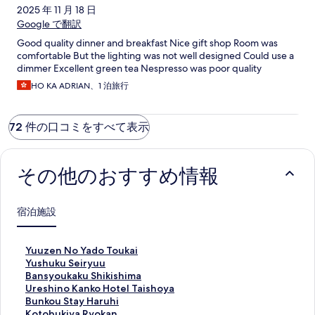
2025 年 11 月 18 日
Google で翻訳
Good quality dinner and breakfast Nice gift shop Room was
comfortable But the lighting was not well designed Could use a
dimmer Excellent green tea Nespresso was poor quality
HO KA ADRIAN、1 泊旅行
72 件の口コミをすべて表示
その他のおすすめ情報
宿泊施設
Y
Yuuzen No Yado Toukai
u
Y
Yushuku Seiryuu
u
u
B
Bansyoukaku Shikishima
z
s
a
U
Ureshino Kanko Hotel Taishoya
e
h
n
r
B
Bunkou Stay Haruhi
n
u
s
e
u
K
Kotobukiya Ryokan