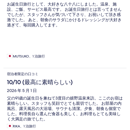
お誕生日旅行として、大好きな八十八にしました。温泉、施
設、ご飯、サービス最高です。 お誕生日旅行とは言ってません
でしたが、スタッフさんが気づいて下さり、お祝いして頂き感
激でした。 あと、朝食のサラダにかけるドレッシングが大好き
過ぎて、毎回購入してます。
MUTSUKO、1 泊旅行
宿泊者限定の口コミ
10/10 (最高に素晴らしい)
2026 年 5 月 1 日
父の91歳の誕生日を兼ねて3度目の嬉野温泉来訪。ここのお宿は
素晴らしい。スタッフも笑顔でとても親切でした。 お部屋の内
風呂、露天風呂の大浴場、サウナも清潔。夕食、朝食も個室で
した。料理長自ら選んだ食器も美しく、お料理もとても美味し
く大満足の旅でした。
RIKA、1 泊旅行