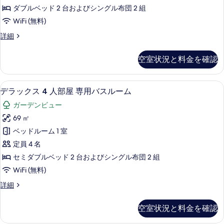
ス
バ
ム
ダブルベッド 2 台およびシングル布団 2 組
ス
イ
ガ
WiFi (無料)
ル
ー
ー
ー
プ
詳細
ム
ト
レ
デ
ガ
専
ミ
ー
空室状況と料金を確認
ン
ア
用
デ
ム
ビ
ン
バ
ス
ビ
デラックス 4 人部屋 専用バスルーム |
デ
ュ
12
イ
デラックス 4 人部屋 専用バスルーム
ス
ュ
ラ
ー
ー
ー
ル
ガーデンビュー
ト
ッ
の
の
専
ー
69 ㎡
詳
ク
す
用
細
ム
ベッドルーム 1 室
バ
ス
べ
ス
ガ
定員 4 名
4
て
ル
ー
セミダブルベッド 2 台およびシングル布団 2 組
ー
人
の
デ
WiFi (無料)
ム
部
写
ガ
ン
デ
詳細
屋
ー
真
ラ
ビ
デ
専
ッ
を
ン
空室状況と料金を確認
ュ
ク
用
ビ
表
ス
ー