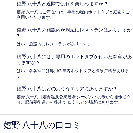
嬉野 八十八と近隣では何を楽しめますか ?
嬉野 八十八にご滞在中は、専用の屋内ホットタブと庭園をご
利用いただけます。
嬉野 八十八の施設内か周辺にレストランはありますか
?
はい、施設内にレストランがあります。
嬉野 八十八には、専用のホットタブが付いた客室があ
りますか ?
はい。各客室には専用の屋内ホットタブと温泉浴槽がありま
す。
嬉野 八十八はどのようなエリアにありますか ?
嬉野 八十八は嬉野温泉公衆浴場 シーボルトの湯から徒歩で 9
分、肥前夢街道から徒歩で 15 分ほどの場所にあります。
嬉野 八十八の口コミ
口