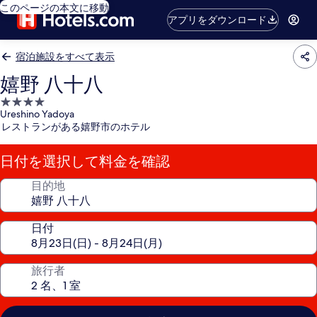
このページの本文に移動
アプリをダウンロード
宿泊施設をすべて表示
嬉野 八十八
4.0
Ureshino Yadoya
つ
レストランがある嬉野市のホテル
星
宿
日付を選択して料金を確認
泊
施
目的地
設
日付
旅行者