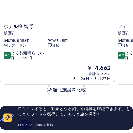
用
ー
バ
ム
ス
ル
の
ー
ホ
フ
ホテル桜 嬉野
フェア
す
ム
テ
ェ
嬉野市
嬉野市
の
べ
ル
ア
詳
駐車場 (無料)
WiFi (無料)
駐車場 
桜
フ
て
細
レストラン
冷房
冷房
嬉
ィ
の
野
ー
10
10
とても素晴らしい
とて
9.0
9.2
嬉
ル
段
段
口コミ 258 件
口コミ
写
野
ド･
階
階
真
現
￥14,662
市
バ
中
中
在
イ･
を
9.0、
9.2、
合計 ￥16,628
の
8 月 26 日 ～ 8 月 27 日
マ
と
と
表
料
リ
て
て
金
示
類似施設を比較
オ
も
も
は
ッ
素
素
す
￥14,662
ト･
晴
晴
る
佐
ら
ら
ログインすると、対象となる割引や特典を確認できます。も
賀
し
し
っとリワードを獲得して、もっと旅を満喫 !
嬉
い、
い、
野
口
口
ログイン
無料で登録
温
コ
コ
泉
ミ
ミ