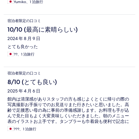
Yumiko、1 泊旅行
宿泊者限定の口コミ
10/10 (最高に素晴らしい)
2024 年 8 月 9 日
とても良かった
??、1 泊旅行
宿泊者限定の口コミ
8/10 (とても良い)
2025 年 4 月 6 日
館内は清潔感がありスタッフの方も感じよくとくに帰りの際の
写真撮影お手振りでのお見送りまた行きたいと思いました。高
齢で足腰悪い母の為に事前の準備感謝します。お料理も手が込
んで見た目もよく大変美味しくいただきました。朝のメニュー
表のイラストお上手です。タンブラーも巾着袋も便利で記念に
なりました。
???、1 泊旅行