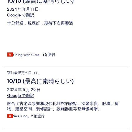
10/10 (最高に素晴らしい)
2024 年 4 月 11 日
Google で翻訳
十分舒適，服務好，期待下次再嚟過
Ching Wah Clara、1 泊旅行
宿泊者限定の口コミ
10/10 (最高に素晴らしい)
2024 年 5 月 29 日
Google で翻訳
融合了古老溫泉鄉和現代化旅館的優點。溫泉水質、服務、食
物、建築空間、裝修設計、設施器皿等都無懈可擊。
Sau Lung、2 泊旅行