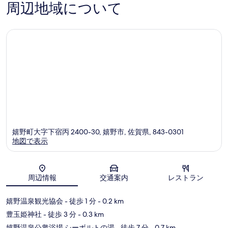
周辺地域について
嬉
258
136
野
件
件
市
件
件
の
の
口
口
コ
コ
ミ
ミ
嬉野町大字下宿丙 2400-30, 嬉野市, 佐賀県, 843-0301
地図で表示
地図
周辺情報
交通案内
レストラン
嬉野温泉観光協会
- 徒歩 1 分
- 0.2 km
豊玉姫神社
- 徒歩 3 分
- 0.3 km
嬉野温泉公衆浴場 シーボルトの湯
- 徒歩 7 分
- 0.7 km