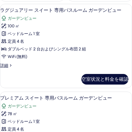
ラグジュアリー スイート 専用バスルーム
ラ
21
ラグジュアリー スイート 専用バスルーム ガーデンビュー
グ
ガーデンビュー
ジ
100 ㎡
ュ
ベッドルーム 1 室
ア
定員 4 名
リ
ダブルベッド 2 台およびシングル布団 2 組
ー
WiFi (無料)
ス
ラ
詳細
イ
グ
ー
ジ
空室状況と料金を確認
ュ
ト
ア
専
リ
プレミアム スイート 専用バスルーム ガ
プ
12
ー
プレミアム スイート 専用バスルーム ガーデンビュー
用
レ
ス
バ
ガーデンビュー
イ
ミ
ー
ス
78 ㎡
ア
ト
ル
ベッドルーム 1 室
専
ム
用
ー
定員 4 名