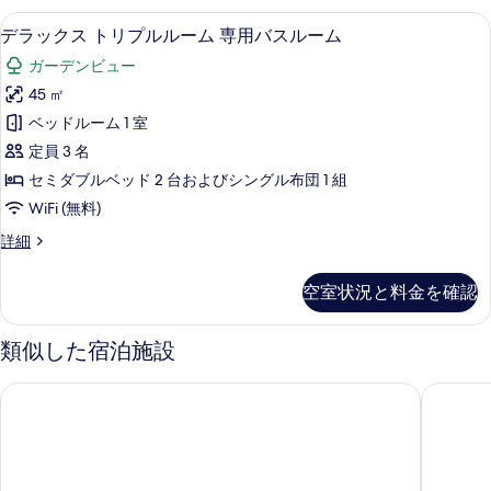
ュ
バ
示
4
ー
デラックス トリプルルーム 専用バスルー
デ
の
13
人
ス
デラックス トリプルルーム 専用バスルーム
す
の
ラ
部
す
詳
ル
ガーデンビュー
る
屋
ッ
細
べ
ー
専
45 ㎡
ク
て
用
ム
ベッドルーム 1 室
バ
ス
の
の
ス
定員 3 名
ト
写
ル
す
セミダブルベッド 2 台およびシングル布団 1 組
ー
リ
真
べ
WiFi (無料)
ム
プ
を
の
て
デ
詳細
詳
ル
表
ラ
の
細
ル
ッ
示
写
空室状況と料金を確認
ク
ー
す
真
ス
ム
る
ト
類似した宿泊施設
を
リ
専
表
プ
ホテル桜 嬉野
フェアフ
用
ル
示
ル
バ
す
ー
ス
ム
る
専
ル