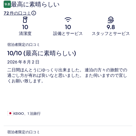
コ
最高に素晴らしい
9.8
ミ
72 件の口コミ
10
10
9.8
清潔度
設備とサービス
スタッフとサービス
口
宿泊者限定の口コミ
コ
10/10 (最高に素晴らしい)
ミ
2026 年 8 月 2 日
二日間ほんとうにゆっくり出来ました。 連泊の方々の旅館での
過ごし方が有れば良いなと思いました。 また伺いますので宜し
くお願い致します。
KEIGO、1 泊旅行
宿泊者限定の口コミ