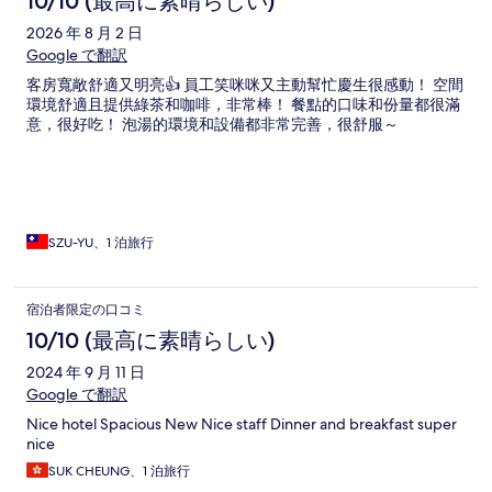
10/10 (最高に素晴らしい)
2026 年 8 月 2 日
Google で翻訳
客房寬敞舒適又明亮👍 員工笑咪咪又主動幫忙慶生很感動！ 空間
環境舒適且提供綠茶和咖啡，非常棒！ 餐點的口味和份量都很滿
意，很好吃！ 泡湯的環境和設備都非常完善，很舒服～
SZU-YU、1 泊旅行
宿泊者限定の口コミ
10/10 (最高に素晴らしい)
2024 年 9 月 11 日
Google で翻訳
Nice hotel Spacious New Nice staff Dinner and breakfast super
nice
SUK CHEUNG、1 泊旅行