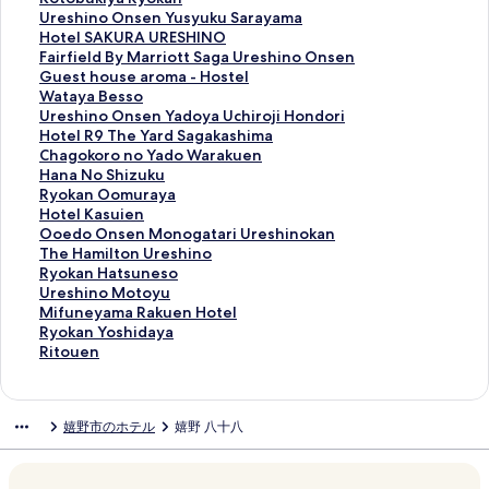
N
k
y
s
n
o
U
Ureshino Onsen Yusyuku Sarayama
o
u
o
h
k
t
r
H
Hotel SAKURA URESHINO
Y
S
u
i
o
o
e
o
F
Fairfield By Marriott Saga Ureshino Onsen
a
e
k
n
u
b
s
t
a
G
Guest house aroma - Hostel
d
i
a
o
S
u
h
e
i
u
W
Wataya Besso
o
r
k
K
t
k
i
l
r
e
a
U
Ureshino Onsen Yadoya Uchiroji Hondori
T
y
u
a
a
i
n
S
f
s
t
r
H
Hotel R9 The Yard Sagakashima
o
u
S
n
y
y
o
A
i
t
a
e
o
C
Chagokoro no Yado Warakuen
u
u
h
k
H
a
O
K
e
h
y
s
t
h
H
Hana No Shizuku
k
の
i
o
a
R
n
U
l
o
a
h
e
a
a
R
Ryokan Oomuraya
a
ペ
k
H
r
y
s
R
d
u
B
i
l
g
n
y
H
Hotel Kasuien
i
ー
i
o
u
o
e
A
B
s
e
n
R
o
a
o
o
O
Ooedo Onsen Monogatari Ureshinokan
の
ジ
s
t
h
k
n
U
y
e
s
o
9
k
N
k
t
o
T
The Hamilton Ureshino
ペ
を
h
e
i
a
Y
R
M
a
s
O
T
o
o
a
e
e
h
R
Ryokan Hatsuneso
ー
開
i
l
の
n
u
E
a
r
o
n
h
r
S
n
l
d
e
y
U
Ureshino Motoyu
ジ
く
m
T
ペ
の
s
S
r
o
の
s
e
o
h
O
K
o
H
o
r
M
Mifuneyama Rakuen Hotel
を
リ
a
a
ー
ペ
y
H
r
m
ペ
e
Y
n
i
o
a
O
a
k
e
i
R
Ryokan Yoshidaya
開
ン
の
i
ジ
ー
u
I
i
a
ー
n
a
o
z
m
s
n
m
a
s
f
y
R
Ritouen
く
ク
ペ
s
を
ジ
k
N
o
-
ジ
Y
r
Y
u
u
u
s
i
n
h
u
o
i
リ
ー
h
開
を
u
O
t
H
を
a
d
a
k
r
i
e
l
H
i
n
k
t
ン
ジ
o
く
開
S
の
t
o
開
d
S
d
u
a
e
n
t
a
n
e
a
o
嬉野市のホテル
嬉野 八十八
ク
を
y
リ
く
a
ペ
S
s
く
o
a
o
の
y
n
M
o
t
o
y
n
u
開
a
ン
リ
r
ー
a
t
リ
y
g
W
ペ
a
の
o
n
s
M
a
Y
e
く
の
ク
ン
a
ジ
g
e
ン
a
a
a
ー
の
ペ
n
U
u
o
m
o
n
リ
ペ
ク
y
を
a
l
ク
U
k
r
ジ
ペ
ー
o
r
n
t
a
s
の