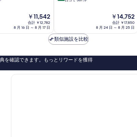
段
件
口コミ 381 件
唐
階
津
中
リ
現
現
￥11,542
￥14,752
8.4、
ゾ
在
在
と
合計 ￥12,782
ー
合計 ￥17,850
の
の
て
8 月 16 日 ～ 8 月 17 日
8 月 24 日 ～ 8 月 25 日
ト
料
料
も
唐
金
金
良
類似施設を比較
津
は
は
い、
市
￥11,542
￥14,752
口
コ
典を確認できます。もっとリワードを獲得
ミ
381
件
件
の
口
コ
ミ