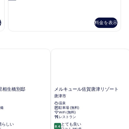
禁
イ
煙
ン
ル
の
ー
示
料金を表示
す
ム
禁
べ
煙
て
の
詳
の
細
相生橋別邸
メルキュール佐賀唐津リゾート
写
真
を
表
示
メ
里相生橋別邸
メルキュール佐賀唐津リゾート
す
ル
唐津市
る
キ
温泉
ュ
備
駐車場 (無料)
ー
WiFi (無料)
ル
レストラン
佐
10
晴らしい
とても良い
賀
8.4