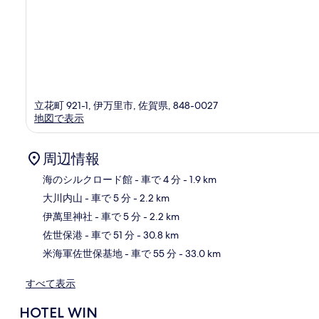
立花町 921-1, 伊万里市, 佐賀県, 848-0027
地図で表示
周辺情報
海のシルクロード館
- 車で 4 分
- 1.9 km
大川内山
- 車で 5 分
- 2.2 km
地
伊萬里神社
- 車で 5 分
- 2.2 km
佐世保港
- 車で 51 分
- 30.8 km
米海軍佐世保基地
- 車で 55 分
- 33.0 km
すべて表示
HOTEL WIN