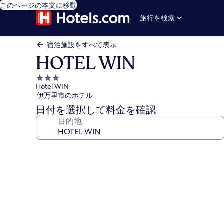
このページの本文に移動
旅行を検索
宿泊施設をすべて表示
HOTEL WIN
3.0
Hotel WIN
つ
伊万里市のホテル
星
日付を選択して料金を確認
宿
目的地
泊
施
設
HOTEL
WIN
の
写
真