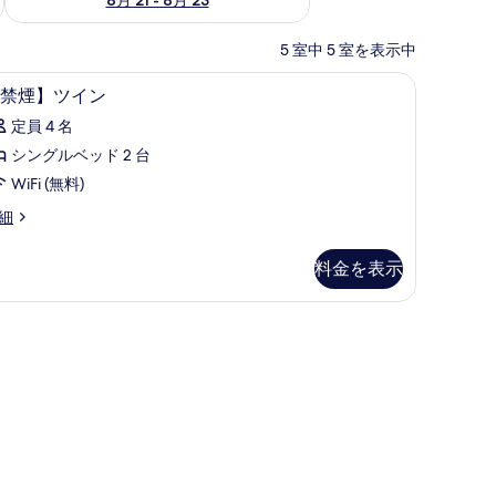
5 室中 5 室を表示中
デスク、WiFi (無料)
【禁
1
禁煙】ツイン
煙】
定員 4 名
ツ
シングルベッド 2 台
イ
WiFi (無料)
ン
禁
細
の
】
す
料金を表示
べ
て
)
の
写
真
を
表
示