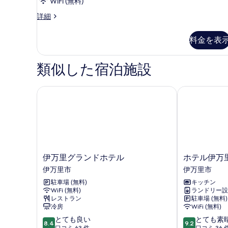
ム
WiFi (無料)
真
禁
シ
詳細
を
ン
煙
グ
表
料金を表
の
ル
示
ル
す
す
ー
類似した宿泊施設
べ
ム
る
禁
て
煙
伊万里グランドホテル
ホテル伊万里
の
の
写
詳
細
真
を
表
伊
ホ
伊万里グランドホテル
ホテル伊万
示
万
テ
伊万里市
伊万里市
す
里
ル
駐車場 (無料)
キッチン
グ
伊
る
WiFi (無料)
ランドリー設
ラ
万
レストラン
駐車場 (無料)
ン
里
冷房
WiFi (無料)
ド
相
10
10
とても良い
とても素
ホ
生
8.4
9.2