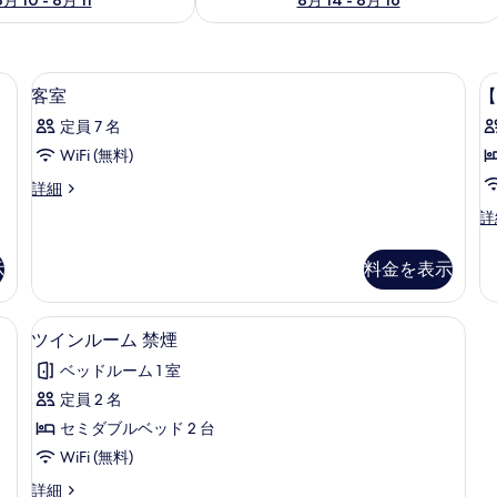
デスク、WiFi (無料)
客
1
客室
【
室
定員 7 名
の
WiFi (無料)
す
客
詳細
べ
室
【
詳
て
の
煙
詳
の
ツ
細
示
料金を表示
イ
写
ン
真
の
Fi (無料)
ツインルーム 禁煙 | デスク、WiFi (無料
ツ
2
詳
ツインルーム 禁煙
を
イ
細
表
ベッドルーム 1 室
ン
示
定員 2 名
ル
す
セミダブルベッド 2 台
ー
る
WiFi (無料)
ム
ツ
詳細