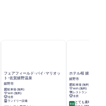
す
る
フェアフィールド･バイ･マリオット･佐賀嬉野温泉
ホテル桜 嬉野
フ
ホ
フェアフィールド･バイ･マリオッ
ホテル桜 嬉野
ェ
テ
ト･佐賀嬉野温泉
嬉野市
ア
ル
嬉野市
駐車場 (無料)
フ
桜
WiFi (無料)
ィ
駐車場 (無料)
嬉
レストラン
WiFi (無料)
ー
野
冷房
冷房
ル
嬉
ランドリー設備
10
とても素晴らしい
ド･
野
9.0