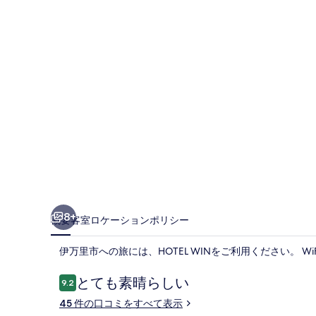
ギ
ャ
ラ
リ
ー
8+
概要
客室
ロケーション
ポリシー
伊万里市への旅には、HOTEL WINをご利用ください。 
口
とても素晴らしい
9.2
10段階中9.2
コ
45 件の口コミをすべて表示
ミ