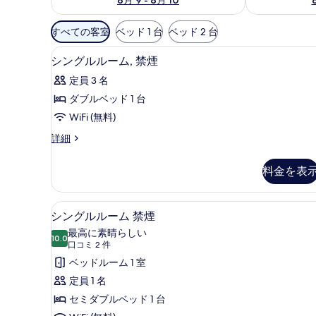
利
すべての客室
ベッド 1 台
ベッド 2 台
用
デスク、WiFi (無料)
シ
可
3
シングルルーム, 禁煙
ン
能
定員 3 名
な
グ
ダブルベッド 1 台
客
ル
WiFi (無料)
室
ル
の
シ
詳細
ー
絞
ン
ム,
グ
り
料金を表
ル
禁
込
ル
み
煙
ー
シングルルーム 禁煙 | デスク、Wi
シ
条
2
ム,
シングルルーム 禁煙
の
ン
禁
件
最高に素晴らしい
す
煙
10.0
10 点中 10.0
グ
(口
口コミ 2 件
の
べ
コ
ル
ベッドルーム 1 室
詳
て
ミ
細
ル
定員 1 名
の
2
ー
セミダブルベッド 1 台
件)
写