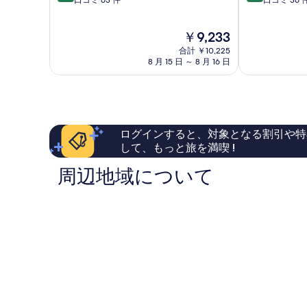
段
段
口コミ 63 件
口コミ 36 
テ
橋
階
階
ル
別
中
中
伊
邸
現
￥9,233
8.4、
9.2、
万
伊
在
と
と
里
合計 ￥10,225
万
の
て
て
8 月 15 日 ～ 8 月 16 日
市
里
料
も
も
市
金
良
素
は
い、
晴
￥9,233
口
ら
コ
し
ログインすると、対象となる割引や特
ミ
い、
して、もっと旅を満喫 !
63
口
件
コ
周辺地域について
件
ミ
の
36
口
件
コ
件
ミ
の
口
コ
ミ