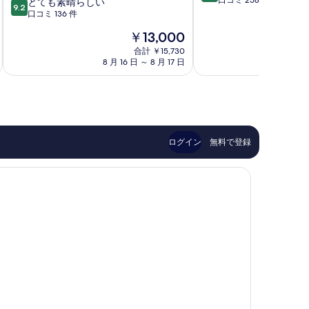
段
口コミ 258 件
10
バ
とても素晴らしい
市
9.2
階
段
イ･
口コミ 136 件
中
階
マ
現
￥13,000
9.0、
中
リ
在
と
9.2、
オ
合計 ￥15,730
の
て
8 月 16 日 ～ 8 月 17 日
8 月 
と
ッ
料
も
て
ト･
金
素
も
佐
は
晴
素
賀
￥13,000
ら
晴
嬉
し
ら
野
い、
し
温
ログイン
無料で登録
口
い、
泉
コ
口
嬉
ミ
コ
野
258
ミ
市
件
136
件
件
の
件
口
の
コ
口
ミ
コ
ミ