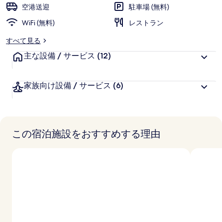
様
空港送迎
駐車場 (無料)
に
WiFi (無料)
好
レストラン
評
すべて見る
件
主な設備 / サービス
の
(12)
口
コ
家族向け設備 / サービス
(6)
ミ
この宿泊施設をおすすめする理由