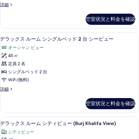
デ
詳細
示
ム
ラ
す
キ
ッ
空室状況と料金を確認
る
ク
ン
ス
グ
ル
デラックス ルーム シングルベッド 2 
デ
6
ー
デラックス ルーム シングルベッド 2 台 シービュー
ベ
ラ
ム
ッ
オーシャン ビュー
キ
ッ
ン
ド
45 ㎡
ク
グ
1
定員 2 名
ベ
ス
台
ッ
シングルベッド 2 台
ル
ド
シ
WiFi (無料)
1
ー
ー
台
デ
詳細
ム
シ
ラ
ビ
ー
シ
ッ
ュ
空室状況と料金を確認
ビ
ク
ン
ュ
ー
ス
グ
ー
ル
の
デラックス ルーム シティビュー (Burj 
デ
の
9
ー
デラックス ルーム シティビュー (Burj Khalifa View)
ル
す
詳
ラ
ム
ベ
シティビュー
細
シ
べ
ッ
ン