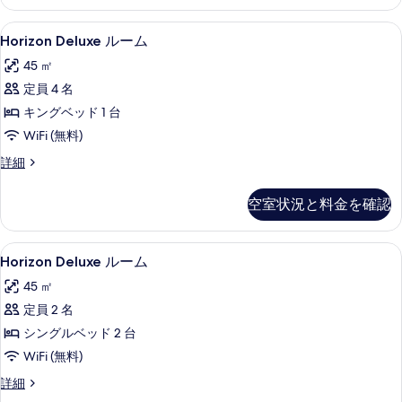
て
細
ス
示
ィ
ル
の
Horizon
Horizon Deluxe ルーム | 低
7
ー
Horizon Deluxe ルーム
す
ビ
写
Deluxe
ム
る
ュ
45 ㎡
真
シ
ル
テ
ー
定員 4 名
を
ー
ィ
(Burj
キングベッド 1 台
表
ム
ビ
Khalifa
ュ
WiFi (無料)
示
の
ー
View)
Horizon
詳細
す
す
(Burj
の
Deluxe
Khalifa
る
べ
ル
す
View)
空室状況と料金を確認
ー
て
の
べ
ム
詳
の
の
て
細
Horizon
低刺激性寝具、ミニバー、セーフティボ
写
5
詳
Horizon Deluxe ルーム
の
Deluxe
細
真
45 ㎡
写
ル
を
定員 2 名
真
ー
表
シングルベッド 2 台
を
ム
示
WiFi (無料)
表
の
す
Horizon
詳細
示
す
る
Deluxe