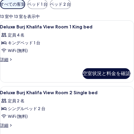
利
すべての客室
ベッド 1 台
ベッド 2 台
用
可
13 室中 13 室を表示中
能
Deluxe
低刺激性寝具、ミニバー、セーフティボ
5
Deluxe Burj Khalifa View Room 1 King bed
な
Burj
客
定員 4 名
Khalifa
室
キングベッド 1 台
View
の
Room
WiFi (無料)
絞
1
Deluxe
詳細
り
King
Burj
込
Khalifa
bed
空室状況と料金を確認
み
View
の
条
Room
す
1
件
Deluxe
低刺激性寝具、ミニバー、セーフティボ
6
King
Deluxe Burj Khalifa View Room 2 Single bed
べ
Burj
bed
定員 2 名
て
の
Khalifa
詳
シングルベッド 2 台
の
View
細
Room
WiFi (無料)
写
2
真
Deluxe
詳細
Single
Burj
を