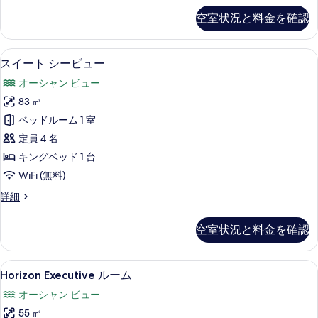
す
べ
ル
空室状況と料金を確認
る
ー
て
ム
の
の
スイート シービュー | 低刺激性寝具
ス
写
8
詳
スイート シービュー
イ
細
真
オーシャン ビュー
ー
を
83 ㎡
ト
表
ベッドルーム 1 室
シ
示
定員 4 名
ー
す
キングベッド 1 台
ビ
る
WiFi (無料)
ュ
ス
詳細
ー
イ
の
ー
空室状況と料金を確認
ト
す
シ
べ
ー
Horizon
低刺激性寝具、ミニバー、セーフティボ
6
ビ
Horizon Executive ルーム
て
Executive
ュ
の
オーシャン ビュー
ー
ル
の
写
55 ㎡