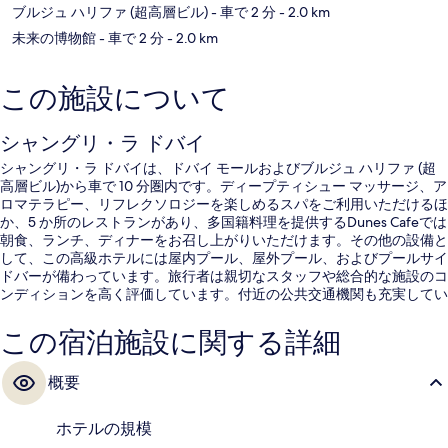
ブルジュ ハリファ (超高層ビル)
- 車で 2 分
- 2.0 km
未来の博物館
- 車で 2 分
- 2.0 km
この施設について
シャングリ・ラ ドバイ
シャングリ・ラ ドバイは、ドバイ モールおよびブルジュ ハリファ (超
高層ビル)から車で 10 分圏内です。ディープティシュー マッサージ、ア
ロマテラピー、リフレクソロジーを楽しめるスパをご利用いただけるほ
か、5 か所のレストランがあり、多国籍料理を提供するDunes Cafeでは
朝食、ランチ、ディナーをお召し上がりいただけます。その他の設備と
して、この高級ホテルには屋内プール、屋外プール、およびプールサイ
ドバーが備わっています。旅行者は親切なスタッフや総合的な施設のコ
ンディションを高く評価しています。付近の公共交通機関も充実してい
ます。地下鉄 ファイナンシャル センター駅までは徒歩 10 分です。
この宿泊施設に関する詳細
概要
ホテルの規模