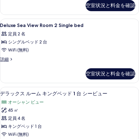
Khalifa
bed
空室状況と料金を確認
表
View
の
Room
示
す
2
Deluxe
バスルーム | 個別の浴槽とシャワー、
す
1
Single
Deluxe Sea View Room 2 Single bed
べ
Sea
bed
る
定員 2 名
て
の
View
詳
シングルベッド 2 台
の
Room
細
2
WiFi (無料)
写
Single
真
Deluxe
詳細
bed
Sea
を
View
の
空室状況と料金を確認
表
Room
す
2
示
Single
べ
デラックス ルーム キングベッド 1 台
デ
す
8
bed
デラックス ルーム キングベッド 1 台 シービュー
て
ラ
の
る
オーシャン ビュー
の
詳
ッ
細
45 ㎡
写
ク
定員 4 名
真
ス
キングベッド 1 台
を
ル
WiFi (無料)
表
ー