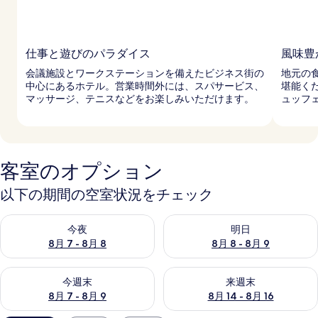
仕事と遊びのパラダイス
風味豊
会議施設とワークステーションを備えたビジネス街の
地元の
中心にあるホテル。営業時間外には、スパサービス、
堪能く
マッサージ、テニスなどをお楽しみいただけます。
ュッフ
客室のオプション
以下の期間の空室状況をチェック
今夜 8月 7 - 8月 8 の空室状況をチェック
明日 8月 8 - 8月 9 の空室
今夜
明日
8月 7 - 8月 8
8月 8 - 8月 9
今週末 8月 7 - 8月 9 の空室状況をチェック
来週末 8月 14 - 8月 16 の
今週末
来週末
8月 7 - 8月 9
8月 14 - 8月 16