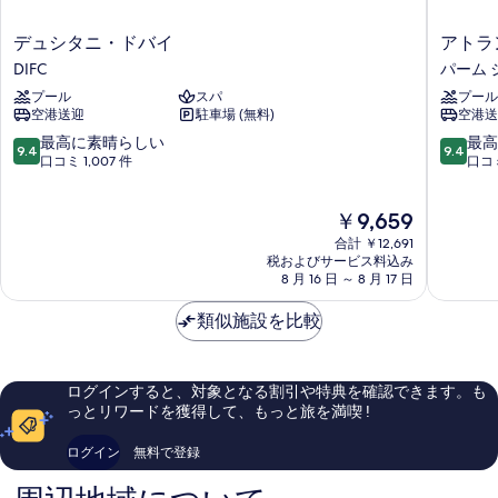
デ
ア
デュシタニ・ドバイ
アトラ
ュ
ト
DIFC
パーム 
シ
ラ
プール
スパ
プール
タ
ン
空港送迎
駐車場 (無料)
空港送
ニ・
テ
ド
ィ
10
10
最高に素晴らしい
最高
9.4
9.4
バ
ス
段
段
口コミ 1,007 件
口コミ
イ
ザ
階
階
DIFC
パ
中
中
現
￥9,659
ー
9.4、
9.4、
在
ム
最
最
合計 ￥12,691
の
パ
高
高
税およびサービス料込み
料
8 月 16 日 ～ 8 月 17 日
ー
に
に
金
ム
素
素
は
類似施設を比較
ジ
晴
晴
￥9,659
ュ
ら
ら
メ
し
し
イ
い、
い、
ログインすると、対象となる割引や特典を確認できます。も
ラ
口
口
っとリワードを獲得して、もっと旅を満喫 !
コ
コ
ミ
ミ
ログイン
無料で登録
1,007
1,638
件
件