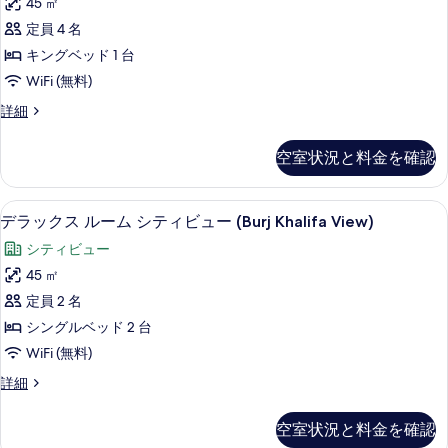
ッ
45 ㎡
て
ク
グ
ド
定員 4 名
ル
の
ス
2
ベ
キングベッド 1 台
写
ル
ッ
台
WiFi (無料)
ド
真
ー
シ
2
デ
詳細
を
ム
台
ラ
ー
表
シ
シ
ッ
ビ
空室状況と料金を確認
ー
ク
示
テ
ビ
ュ
ス
す
ィ
ュ
ル
ー
デラックス ルーム シティビュー (Burj 
デ
ー
9
ー
デラックス ルーム シティビュー (Burj Khalifa View)
る
ビ
の
の
ラ
ム
ュ
シティビュー
詳
シ
す
ッ
細
テ
ー
45 ㎡
べ
ク
ィ
(Burj
定員 2 名
ビ
て
ス
Khalifa
ュ
シングルベッド 2 台
の
ル
ー
View)
WiFi (無料)
(Burj
写
ー
の
Khalifa
デ
詳細
真
ム
す
View)
ラ
を
の
シ
ッ
べ
空室状況と料金を確認
詳
ク
表
テ