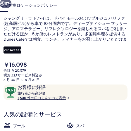
バ
117+
概要
客室
ロケーション
ポリシー
イ
シャングリ・ラ ドバイは、ドバイ モールおよびブルジュ ハリファ
の
(超高層ビル)から車で 10 分圏内です。ディープティシュー マッサー
ジ、アロマテラピー、リフレクソロジーを楽しめるスパをご利用い
写
ただけるほか、5 か所のレストランがあり、多国籍料理を提供する
真
Dunes Cafeでは朝食、ランチ、ディナーをお召し上がりいただけま
す。その他の設備として、この高級ホテルには屋内プール、屋外プ
ギ
ール、およびプールサイドバーが備わっています。旅行者は親切な
VIP Access
スタッフや総合的な施設のコンディションを高く評価しています。
ャ
付近の公共交通機関も充実しています。地下鉄 ファイナンシャル
現
￥16,098
センター駅までは徒歩 10 分です。
プールサイドバー
ラ
在
合計 ￥20,579
の
税およびサービス料込み
リ
料
8 月 30 日 ～ 8 月 31 日
金
ー
口
10
お客様に好評
は
コ
旅
段
旅行者から高評価
￥16,098
行
1,630 件の口コミをすべて表示
ミ
階
で
者
す
中
か
9.6、
人気の設備とサービス
ら
お
高
評
客
プール
スパ
価