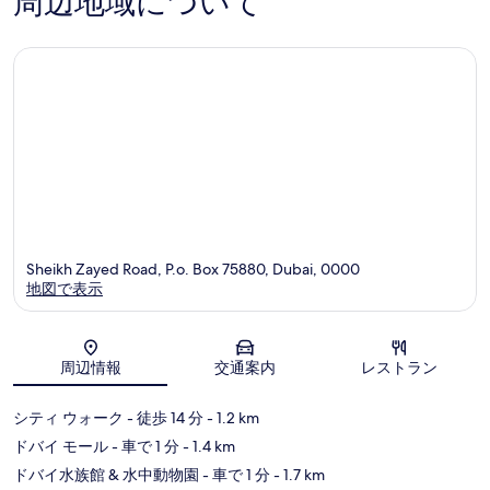
周辺地域について
件
件
の
の
口
口
コ
コ
ミ
ミ
Sheikh Zayed Road, P.o. Box 75880, Dubai, 0000
地図で表示
地図
周辺情報
交通案内
レストラン
シティ ウォーク
- 徒歩 14 分
- 1.2 km
ドバイ モール
- 車で 1 分
- 1.4 km
ドバイ水族館 & 水中動物園
- 車で 1 分
- 1.7 km