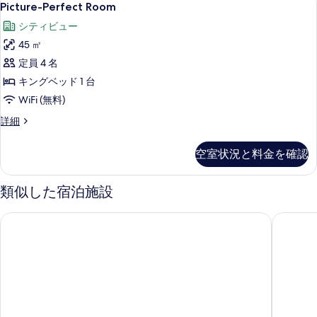
7
ー
べ
Picture-Perfect Room
Perfect
ム
て
シティビュー
の
Room
の
詳
45 ㎡
の
細
写
定員 4 名
す
真
キングベッド 1 台
べ
を
WiFi (無料)
て
表
の
Picture-
詳細
Perfect
示
写
Room
す
空室状況と料金を確認
真
の
る
詳
を
細
類似した宿泊施設
表
示
デュシタニ・ドバイ
アトラン
す
る