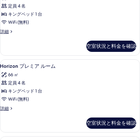
ー
詳
真
定員 4 名
ム
細
を
キングベッド 1 台
の
表
WiFi (無料)
す
示
Horizon
詳細
べ
Executive
す
て
ル
空室状況と料金を確認
る
ー
の
ム
写
の
Horizon
低刺激性寝具、ミニバー、セーフティボ
真
7
詳
Horizon プレミア ルーム
プ
細
を
66 ㎡
レ
表
定員 4 名
ミ
示
キングベッド 1 台
ア
す
WiFi (無料)
ル
る
Horizon
詳細
ー
プ
ム
レ
空室状況と料金を確認
ミ
の
ア
す
ル
Picture-
Picture-Perfect Room | 