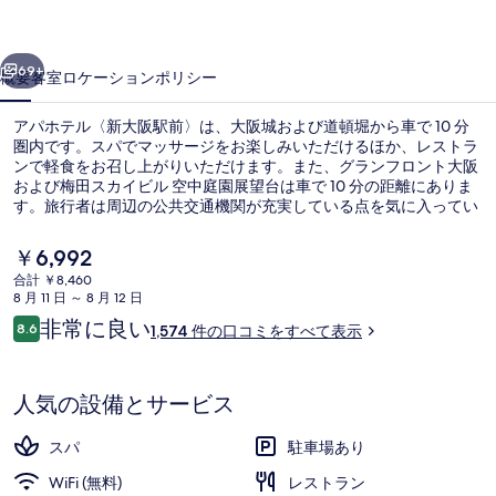
大
前へ
次へ
阪
69+
概要
客室
ロケーション
ポリシー
駅
アパホテル〈新大阪駅前〉は、大阪城および道頓堀から車で 10 分
前〉
圏内です。スパでマッサージをお楽しみいただけるほか、レストラ
ンで軽食をお召し上がりいただけます。また、グランフロント大阪
の
および梅田スカイビル 空中庭園展望台は車で 10 分の距離にありま
写
す。旅行者は周辺の公共交通機関が充実している点を気に入ってい
ます。東淀川駅までは 12 分で、地下鉄 西中島南方駅までは 15 分で
真
す。
現
￥6,992
在
ギ
合計 ￥8,460
の
8 月 11 日 ～ 8 月 12 日
ロビー
ャ
料
口
非常に良い
8.6
1,574 件の口コミをすべて表示
金
10段階中8.6
ラ
コ
は
ミ
￥6,992
リ
で
人気の設備とサービス
す
ー
スパ
駐車場あり
WiFi (無料)
レストラン