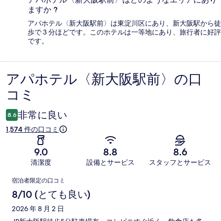
ますか ?
アパホテル〈新大阪駅前〉は東淀川区にあり、新大阪駅から徒
歩で 3 分ほどです。このホテルは一等地にあり、旅行者に好評
です。
アパホテル〈新大阪駅前〉の口
口
コミ
コ
ミ
非常に良い
8.6
1,574 件の口コミ
9.0
8.8
8.6
清潔度
設備とサービス
スタッフとサービス
口
宿泊者限定の口コミ
コ
8/10 (とても良い)
ミ
2026 年 8 月 2 日