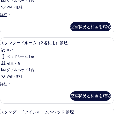
ベ
ダブルベッド 1 台
ド
す
ド
表
ッ
WiFi (無料)
バ
る
ド
ル
示
バ
リ
ス
詳細
ー
す
リ
タ
ア
ア
ム
ン
る
空室状況と料金を確認
フ
フ
ダ
（1
リ
ー
リ
名
ー
ド
スタンダードルーム（2名利用）禁煙 | 
ス
ー
【全
15
ル
スタンダードルーム（2名利用）禁煙
利
室
タ
ー
【全
用）
11 ㎡
禁
ム
ン
室
煙】
（1
禁
ベッドルーム 1 室
ダ
の
名
禁
煙
定員 2 名
詳
利
ー
煙】
細
用）
の
ダブルベッド 1 台
ド
の
禁
す
WiFi (無料)
煙
ル
す
べ
の
ス
詳細
ー
べ
詳
タ
て
細
ム
ン
て
空室状況と料金を確認
の
ダ
（2
の
ー
写
名
ド
写
スタンダードツインルーム 2ベッド 禁煙
ス
真
14
ル
スタンダードツインルーム 2ベッド 禁煙
利