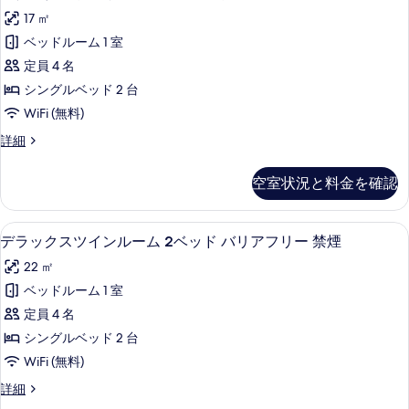
真
タ
ー
を
用）
17 ㎡
を
ム
ン
表
（2
禁
ベッドルーム 1 室
表
ダ
示
名
煙
定員 4 名
示
利
ー
す
用）
の
シングルベッド 2 台
す
ド
る
禁
す
WiFi (無料)
る
煙
ツ
べ
の
ス
詳細
イ
詳
タ
て
細
ン
ン
空室状況と料金を確認
の
ダ
ル
ー
写
ー
ド
デラックスツインルーム 2ベッド バリア
デ
真
12
ツ
デラックスツインルーム 2ベッド バリアフリー 禁煙
ム
ラ
イ
を
2
22 ㎡
ン
ッ
表
ベ
ル
ベッドルーム 1 室
ク
示
ー
ッ
定員 4 名
ム
ス
す
ド
2
シングルベッド 2 台
ツ
る
ベ
禁
WiFi (無料)
ッ
イ
煙
ド
デ
詳細
ン
禁
ラ
の