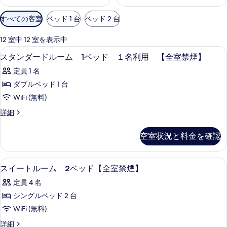
利
すべての客室
ベッド 1 台
ベッド 2 台
用
可
12 室中 12 室を表示中
能
羽毛の掛け布団、デスク、遮光カーテン、W
ス
1
スタンダードルーム 1ベッド １名利用 【全室禁煙】
な
タ
客
定員 1 名
ン
室
ダブルベッド 1 台
ダ
の
WiFi (無料)
ー
絞
ス
詳細
り
ド
タ
込
ル
ン
空室状況と料金を確認
み
ダ
ー
条
ー
ム
ド
件
羽毛の掛け布団、デスク、遮光カーテン、W
ス
1
ル
スイートルーム 2ベッド【全室禁煙】
1
イ
ー
ベ
定員 4 名
ム
ー
ッ
1
シングルベッド 2 台
ト
ベ
ド
WiFi (無料)
ッ
ル
１
ド
ス
詳細