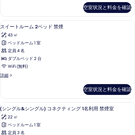
煙
ル
ッ
す
空室状況と料金を確認
の
ク
ー
詳
べ
ス
ム
細
ツ
て
スイートルーム 2ベッド 禁煙 | 羽毛の
ス
12
イ
スイートルーム 2ベッド 禁煙
2
の
イ
ン
ベ
43 ㎡
ル
写
ー
ッ
ー
ベッドルーム 1 室
真
ト
ム
ド
定員 4 名
2
を
ル
バ
ベ
ダブルベッド 2 台
表
ー
ッ
リ
WiFi (無料)
ド
示
ム
ア
バ
ス
詳細
す
2
リ
イ
フ
ベ
る
ア
ー
リ
空室状況と料金を確認
フ
ト
ッ
リ
ー
ル
ド
ー
ー
禁
客室の設備とサービス
(シ
禁
13
ム
禁
(シングル&シングル) コネクティング 1名利用 禁煙室
煙
煙
ン
2
煙
22 ㎡
の
ベ
の
グ
詳
の
ッ
ベッドルーム 1 室
す
ル
細
ド
す
定員 3 名
禁