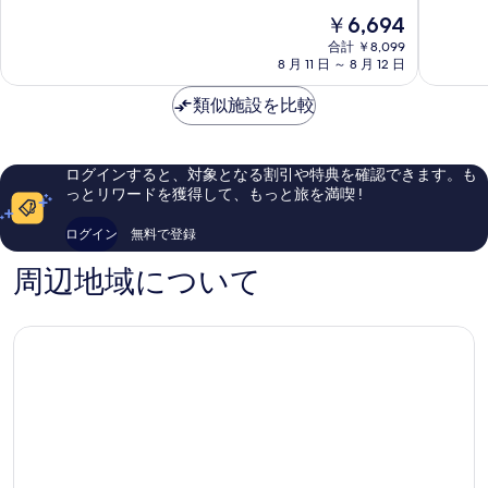
駅
駅
中
中
の
現
￥6,694
前
南〉
8.4、
8.4、
在
タ
淀
と
と
写
合計 ￥8,099
の
ワ
川
て
て
8 月 11 日 ～ 8 月 12 日
真
料
ー〉
区
も
も
金
淀
を
良
良
類似施設を比較
は
川
い、
い、
表
￥6,694
区
口
口
示
コ
コ
ログインすると、対象となる割引や特典を確認できます。も
ミ
ミ
す
っとリワードを獲得して、もっと旅を満喫 !
1,042
913
る
件
件
ログイン
無料で登録
件
件
の
の
周辺地域について
口
口
コ
コ
ミ
ミ