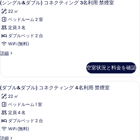
煙
13
ン
ク
(シングル&ダブル) コネクティング 3名利用 禁煙室
室
室
ン
グ
テ
22 ㎡
の
ル)
の
グ
詳
ィ
コ
ベッドルーム 2 室
す
ル
細
ネ
ン
定員 3 名
ク
べ
&
グ
テ
ダブルベッド 2 台
て
ダ
ィ
2
WiFi (無料)
の
ン
ブ
名
グ
(シ
詳細
写
ル)
2
利
ン
真
コ
名
グ
用
空室状況と料金を確認
利
ル
を
ネ
禁
用
&
表
ク
禁
ダ
煙
客室の設備とサービス
(ダ
煙
13
ブ
示
テ
(ダブル&ダブル) コネクティング 4名利用 禁煙室
室
室
ブ
ル)
す
ィ
22 ㎡
の
コ
の
ル
詳
る
ン
ネ
ベッドルーム 1 室
す
&
細
ク
グ
定員 4 名
テ
べ
ダ
3
ィ
ダブルベッド 2 台
て
ブ
ン
名
WiFi (無料)
の
グ
ル)
利
3
(ダ
詳細