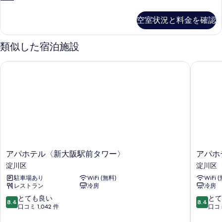
写
コ
名
用
ブ
真
ネ
利
ル
禁
空室状況と料金を確認
用
&
を
ク
煙
禁
ダ
表
テ
煙
ブ
室
類似した宿泊施設
室
ル)
示
ィ
の
の
コ
す
ン
アパホテル〈新大阪駅前タワー〉
アパホテ
詳
ネ
す
細
る
グ
ク
べ
テ
4
ィ
て
名
ン
の
グ
利
写
4
用
名
真
利
禁
を
用
ア
ア
煙
アパホテル〈新大阪駅前タワー〉
アパホ
禁
表
パ
パ
淀川区
淀川区
室
煙
ホ
ホ
示
室
駐車場あり
WiFi (無料)
WiFi 
の
テ
テ
の
す
レストラン
冷房
冷房
ル
ル
す
詳
〈新
〈新
10
10
とても良い
とて
る
細
8.4
8.4
べ
大
大
段
段
口コミ 1,042 件
口コミ
阪
阪
階
階
て