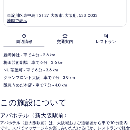
東淀川区東中島 1-21-27, 大阪市, 大阪府, 533-0033
地図で表示
地図
周辺情報
交通案内
レストラン
豊崎神社
- 車で 4 分
- 2.6 km
梅田芸術劇場
- 車で 6 分
- 3.6 km
NU 茶屋町
- 車で 6 分
- 3.6 km
グランフロント大阪
- 車で 7 分
- 3.9 km
阪急うめだ本店
- 車で 7 分
- 4.0 km
この施設について
アパホテル〈新大阪駅前〉
アパホテル〈新大阪駅前〉は、大阪城および道頓堀から車で 10 分圏内
です。スパでマッサージをお楽しみいただけるほか、レストランで軽食