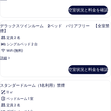
ー
１
イ
名
名
ム
ー
利
空室状況と料金を確認
利
ト
2
用
用
ル
ベ
【全
ー
【全
羽毛の掛け布団、デスク、遮光カーテン、W
デ
室
1
ム
ッ
デラックスツインルーム 2ベッド バリアフリー 【全室禁
禁
室
ラ
2
煙】
ド
煙】
ベ
禁
ッ
の
定員 2 名
【全
ッ
煙】
詳
ク
ド
シングルベッド 2 台
室
細
【全
の
ス
WiFi (無料)
禁
室
す
ツ
禁
煙】
デ
詳細
煙】
べ
イ
ラ
の
の
ッ
て
ン
空室状況と料金を確認
詳
す
ク
の
細
ル
ス
べ
ツ
写
ー
羽毛の掛け布団、デスク、遮光カーテン、W
ス
て
16
イ
スタンダードルーム（1名利用）禁煙
真
ム
タ
ン
の
11 ㎡
を
2
ル
ン
写
ー
ベッドルーム 1 室
ベ
表
ダ
ム
真
定員 2 名
ッ
示
2
ー
を