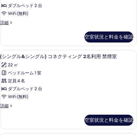
べ
&
べ
煙
ダブルベッド 2 台
シ
て
の
て
WiFi (無料)
詳
ン
の
の
細
(シ
詳細
グ
写
ン
写
ル)
真
グ
真
空室状況と料金を確認
ル
コ
を
を
&
ネ
表
シ
表
客室の設備とサービス
(シ
13
ン
ク
(シングル&シングル) コネクティング 2名利用 禁煙室
示
示
ン
グ
テ
す
22 ㎡
ル)
す
グ
ィ
コ
る
ベッドルーム 1 室
る
ル
ネ
ン
定員 4 名
ク
&
グ
テ
ダブルベッド 2 台
シ
ィ
1
WiFi (無料)
ン
ン
名
グ
(シ
詳細
グ
1
利
ン
ル)
名
グ
用
空室状況と料金を確認
利
ル
コ
禁
用
&
ネ
禁
シ
煙
客室の設備とサービス
(シ