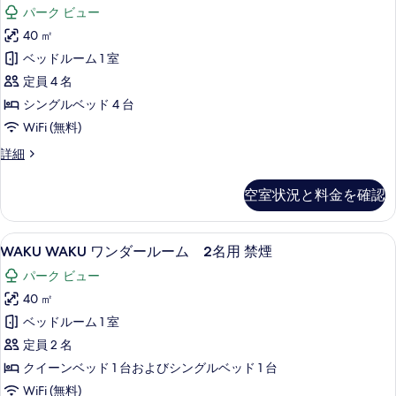
禁
の
パーク ビュー
煙
ー
写
の
40 ㎡
ム
詳
真
ベッドルーム 1 室
細
4
を
定員 4 名
名
表
シングルベッド 4 台
用
示
WiFi (無料)
禁
す
Girly
詳細
煙
る
ル
の
ー
空室状況と料金を確認
ム
す
4
べ
名
WAKU
セーフティボックス (室内)、遮光カーテン
て
7
用
WAKU WAKU ワンダールーム 2名用 禁煙
WAKU
禁
の
パーク ビュー
煙
ワ
写
の
40 ㎡
ン
詳
真
ベッドルーム 1 室
ダ
細
を
定員 2 名
ー
表
クイーンベッド 1 台およびシングルベッド 1 台
ル
示
WiFi (無料)