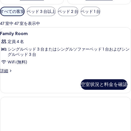
利
すべての客室
ベッド 3 台以上
ベッド 2 台
ベッド 1 台
用
可
47 室中 47 室を表示中
能
Family
セーフティボックス (室内)、遮光カーテン
6
Family Room
な
Room
客
定員 4 名
の
室
シングルベッド 3 台またはシングルソファーベッド 1 台およびシン
す
の
グルベッド 3 台
べ
絞
WiFi (無料)
て
り
Family
詳細
込
の
Room
み
の
写
空室状況と料金を確認
条
詳
真
細
件
を
表
示
す
る