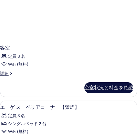
客室
定員 3 名
WiFi (無料)
客
詳細
室
の
空室状況と料金を確認
詳
細
セーフティボックス (室内)、遮光カーテン
エ
1
エーゲ スーペリアコーナー【禁煙】
ー
定員 3 名
ゲ
シングルベッド 2 台
ス
WiFi (無料)
ー