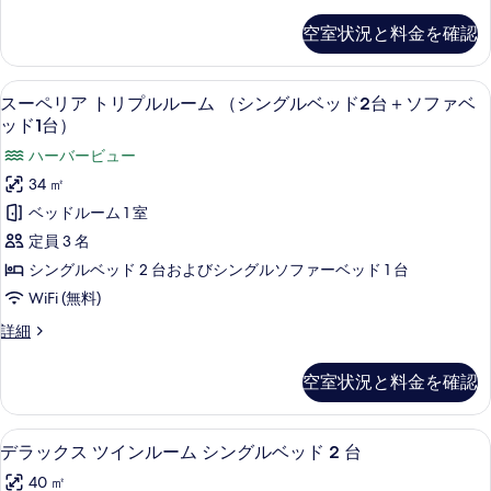
ー
を
ー
ペ
空室状況と料金を確認
表
リ
ム
ア
示
シ
ツ
セーフティボックス (室内)、遮光カーテン
ス
す
5
イ
スーペリア トリプルルーム （シングルベッド2台＋ソファベ
ン
ー
ン
る
ッド1台）
グ
ル
ペ
ハーバービュー
ー
ル
リ
ム
34 ㎡
ベ
シ
ア
ベッドルーム 1 室
ン
ッ
ト
グ
定員 3 名
ド
ル
リ
シングルベッド 2 台およびシングルソファーベッド 1 台
2
ベ
プ
ッ
WiFi (無料)
台
ド
ル
の
ス
詳細
2
ル
ー
台
す
ペ
ー
の
空室状況と料金を確認
べ
リ
詳
ム
ア
て
細
ト
（シ
セーフティボックス (室内)、遮光カーテン
デ
の
4
リ
デラックス ツインルーム シングルベッド 2 台
ン
ラ
プ
写
40 ㎡
ル