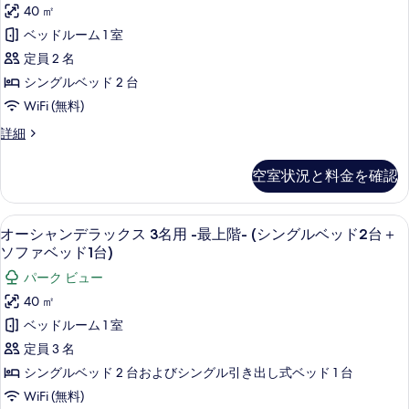
シ
名
(シ
40 ㎡
て
ャ
用
ン
ベッドルーム 1 室
-
の
ン
最
グ
定員 2 名
写
デ
上
ル
シングルベッド 2 台
階-
真
ラ
ベ
WiFi (無料)
(シ
を
ッ
ン
ッ
オ
詳細
表
グ
ク
ー
ド
ル
示
ス
シ
ベ
空室状況と料金を確認
2
ャ
す
2
ッ
台
ン
ド
名
る
デ
＋
2
セーフティボックス (室内)、遮光カーテン
オ
6
ラ
用
オーシャンデラックス 3名用 -最上階- (シングルベッド2台＋
台
ソ
ー
ッ
ソファベッド1台)
＋
-
ク
フ
シ
ソ
最
パーク ビュー
ス
フ
ァ
ャ
2
上
40 ㎡
ァ
名
ベ
ン
ベ
階-
ベッドルーム 1 室
用
ッ
ッ
デ
-
(シ
定員 3 名
ド
最
ド
ラ
1
ン
シングルベッド 2 台およびシングル引き出し式ベッド 1 台
上
台）
1
ッ
階-
グ
WiFi (無料)
の