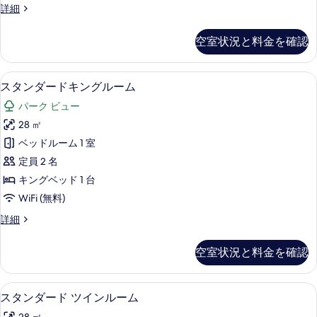
エ
詳細
ペ
ー
リ
ゲ
空室状況と料金を確認
ス
ア
ー
コ
ペ
スタンダードキングルーム | セーフティボ
ス
4
リ
スタンダードキングルーム
ー
タ
ア
ナ
パーク ビュー
コ
ン
ー
ー
28 ㎡
ダ
ナ
【禁
ベッドルーム 1 室
ー
ー
【禁
煙】
定員 2 名
ド
煙】
の
キングベッド 1 台
の
キ
す
WiFi (無料)
詳
ン
細
べ
ス
詳細
グ
タ
て
ル
ン
空室状況と料金を確認
の
ダ
ー
ー
写
ム
ド
スタンダード ツインルーム | セーフティ
ス
真
4
キ
スタンダード ツインルーム
の
タ
ン
を