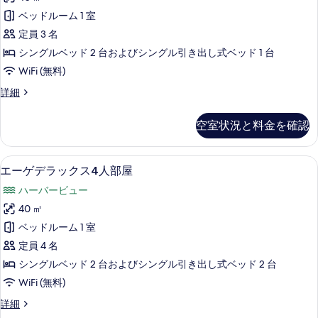
フ
デ
ン
ァ
ァ
ベ
ベッドルーム 1 室
(シ
ラ
ベ
ベ
ン
ッ
定員 3 名
ッ
ッ
ッ
グ
ド
ド
シングルベッド 2 台およびシングル引き出し式ベッド 1 台
ル
ク
ド
1
2
WiFi (無料)
ベ
台）
ス
1
ッ
台）
の
エ
詳細
ド
ト
台）
詳
ー
の
2
細
リ
ゲ
の
台）
す
空室状況と料金を確認
デ
プ
の
す
べ
ラ
詳
ル
べ
ッ
て
細
セーフティボックス (室内)、遮光カーテン
エ
6
ク
エーゲデラックス4人部屋
の
て
の
ー
ス
す
ハーバービュー
の
ト
写
ゲ
リ
べ
40 ㎡
写
真
デ
プ
て
ベッドルーム 1 室
真
ル
を
ラ
の
の
定員 4 名
を
表
ッ
詳
写
シングルベッド 2 台およびシングル引き出し式ベッド 2 台
表
細
示
ク
真
WiFi (無料)
示
す
ス
を
す
エ
詳細
る
4
ー