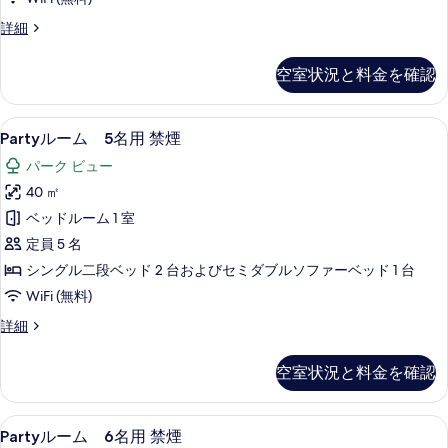
禁
詳
の
Party
詳細
煙
細
ル
写
の
ー
真
空室状況と料金を確認
ム
す
を
4
べ
名
表
Party
セーフティボックス (室内)、遮光カーテン
て
7
用
Partyルーム 5名用 禁煙
ル
示
禁
の
パーク ビュー
煙
ー
す
写
の
40 ㎡
ム
る
詳
真
ベッドルーム 1 室
細
5
を
定員 5 名
名
表
シングル二段ベッド 2 台およびセミダブルソファーベッド 1 台
用
示
WiFi (無料)
禁
す
Party
詳細
煙
る
ル
の
ー
空室状況と料金を確認
ム
す
5
べ
名
Party
セーフティボックス (室内)、遮光カーテン
て
7
用
Partyルーム 6名用 禁煙