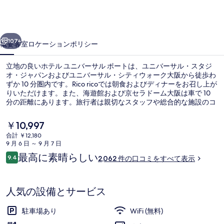
バ
ー
前へ
次へ
サ
107+
概要
客室
ロケーション
ポリシー
ル
立地の良いホテル ユニバーサル ポートは、ユニバーサル・スタジ
ポ
オ・ジャパンおよびユニバーサル・シティウォーク大阪から徒歩わ
ずか 10 分圏内です。Rico ricoでは朝食およびディナーをお召し上が
ー
りいただけます。また、海遊館および京セラドーム大阪は車で 10
ト
分の距離にあります。旅行者は親切なスタッフや総合的な施設のコ
ンディションを高く評価しています。周辺ではさまざまな公共交通
の
機関を利用できます。ユニバーサルシティ駅までは 3 分、桜島駅ま
現
￥10,997
では 11 分です。
在
写
合計 ￥12,180
の
9 月 6 日 ～ 9 月 7 日
外観
真
料
口
最高に素晴らしい
9.4
2,062 件の口コミをすべて表示
金
10段階中9.4
ギ
コ
は
ミ
￥10,997
ャ
で
人気の設備とサービス
す
ラ
駐車場あり
WiFi (無料)
リ