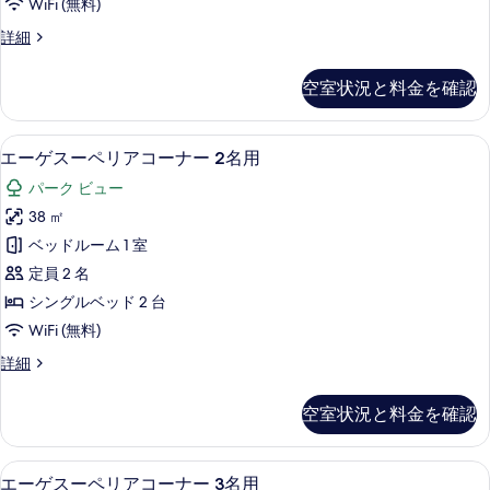
て
WiFi (無料)
の
表
ド
ッ
ナ
詳
の
2
示
ス
詳細
ド
細
ー
台)
ー
写
す
2
の
ル
ペ
真
空室状況と料金を確認
る
詳
リ
台)
ー
細
を
ア
の
ム
コ
表
セーフティボックス (室内)、遮光カーテン
エ
4
ー
す
エーゲスーペリアコーナー 2名用
3
示
ー
ナ
べ
名
パーク ビュー
ー
す
ゲ
て
用
ル
38 ㎡
る
ス
ー
の
の
ベッドルーム 1 室
ム
ー
写
す
3
定員 2 名
ペ
名
真
べ
シングルベッド 2 台
用
リ
を
て
WiFi (無料)
の
ア
詳
表
の
エ
詳細
細
コ
ー
示
写
ー
ゲ
す
真
空室状況と料金を確認
ス
ナ
る
を
ー
ー
ペ
表
セーフティボックス (室内)、遮光カーテン
エ
4
リ
エーゲスーペリアコーナー 3名用
2