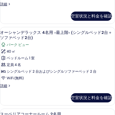
台）
(シ
ク
詳
ル
オ
詳細
ン
の
細
ス
ー
ベ
グ
シ
す
3
ル
空室状況と料金を確認
ッ
ャ
ベ
べ
名
ン
ド
ッ
て
用
デ
ド
セーフティボックス (室内)、遮光カーテン
オ
2
6
ラ
オーシャンデラックス 4名用 -最上階- (シングルベッド2台＋
2
の
-
台)
ー
ッ
ソファベッド2台)
台)
最
写
ク
の
の
シ
パーク ビュー
ス
上
真
詳
す
ャ
3
40 ㎡
細
階-
を
名
べ
ン
ベッドルーム 1 室
用
(シ
表
て
デ
-
定員 4 名
ン
示
最
の
ラ
シングルベッド 2 台およびシングルソファーベッド 2 台
グ
上
す
写
ッ
階-
WiFi (無料)
ル
る
真
(シ
ク
オ
詳細
ベ
ン
を
ス
ー
グ
ッ
シ
表
4
ル
空室状況と料金を確認
ャ
ド
ベ
名
示
ン
ッ
2
用
デ
す
ド
セーフティボックス (室内)、遮光カーテン
ス
台
4
ラ
スーペリアコーナールーム 2名用
2