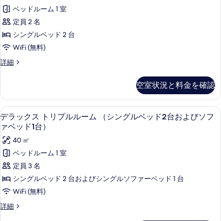
グ
ッ
真
ル
ベッドルーム 1 室
ル
ク
ー
を
定員 2 名
ベ
ム
ス
表
（シ
シングルベッド 2 台
ッ
ツ
示
ン
WiFi (無料)
ド
グ
イ
す
ル
デ
詳細
2
ン
る
ベ
ラ
台
ッ
ル
ッ
空室状況と料金を確認
＋
ド
ク
ー
2
ス
ソ
ム
台
ツ
セーフティボックス (室内)、遮光カーテン
デ
フ
＋
4
イ
デラックス トリプルルーム （シングルベッド2台およびソフ
シ
ソ
ラ
ン
ァ
ァベッド1台）
ン
フ
ル
ッ
ベ
40 ㎡
ァ
ー
グ
ク
ベ
ム
ッ
ベッドルーム 1 室
ル
ッ
シ
ス
ド
定員 3 名
ド
ン
ベ
ト
1
1
グ
シングルベッド 2 台およびシングルソファーベッド 1 台
ッ
台）
ル
リ
台）
WiFi (無料)
の
ド
ベ
プ
の
詳
ッ
デ
詳細
2
細
ド
ル
す
ラ
台