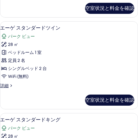
表
る
人
ゲ
空室状況と料金を確認
示
デ
部
ラ
す
屋
ッ
エーゲ スタンダードツイン | セーフティ
エ
る
5
ク
の
エーゲ スタンダードツイン
ー
ス
す
パーク ビュー
4
ゲ
べ
人
28 ㎡
ス
部
て
ベッドルーム 1 室
屋
タ
の
の
定員 2 名
ン
詳
写
シングルベッド 2 台
細
ダ
真
WiFi (無料)
ー
を
エ
詳細
ド
ー
表
ツ
ゲ
示
空室状況と料金を確認
ス
イ
す
タ
ン
ン
る
エーゲ スタンダードキング | セーフティ
エ
8
ダ
エーゲ スタンダードキング
の
ー
ー
す
パーク ビュー
ド
ゲ
ツ
べ
28 ㎡