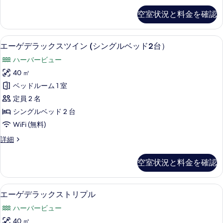
す
ブ
真
プ
空室状況と料金を確認
ス
る
を
ル
ー
ペ
表
ル
セーフティボックス (室内)、遮光カーテン
エ
5
リ
エーゲデラックスツイン (シングルベッド2台）
示
ー
ー
ア
ハーバービュー
す
ト
ム
ゲ
リ
40 ㎡
る
（シ
デ
プ
ベッドルーム 1 室
ン
ル
ラ
ル
定員 2 名
グ
ッ
ー
シングルベッド 2 台
ル
ム
ク
WiFi (無料)
（シ
ベ
ス
ン
エ
詳細
ッ
グ
ツ
ー
ル
ド
イ
ゲ
ベ
空室状況と料金を確認
2
デ
ン
ッ
ラ
台
ド
(シ
ッ
2
セーフティボックス (室内)、遮光カーテン
エ
＋
5
ク
エーゲデラックストリプル
ン
台
ー
ス
ソ
＋
グ
ハーバービュー
ツ
ゲ
ソ
フ
イ
ル
40 ㎡