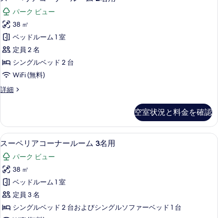
-
る
ー
ッ
＋
台
最
パーク ビュー
ク
＋
ペ
ソ
ス
上
38 ㎡
ソ
リ
4
フ
フ
階-
ベッドルーム 1 室
名
ア
ァ
ァ
用
(シ
定員 2 名
ベ
コ
ベ
-
ッ
ン
シングルベッド 2 台
最
ー
ド
ッ
グ
WiFi (無料)
上
1
ナ
ド
階-
台)
ル
ス
詳細
(シ
ー
1
の
ー
ベ
ン
詳
ル
ペ
台)
グ
空室状況と料金を確認
ッ
細
リ
ー
ル
の
ア
ド
ベ
ム
す
コ
ッ
セーフティボックス (室内)、遮光カーテン
ス
2
4
ー
スーペリアコーナールーム 3名用
2
べ
ド
台
ー
ナ
2
名
パーク ビュー
て
ー
＋
ペ
台
用
ル
38 ㎡
の
＋
ソ
リ
ー
ソ
の
ベッドルーム 1 室
写
ム
フ
ア
フ
す
2
定員 3 名
真
ァ
ァ
コ
名
べ
ベ
シングルベッド 2 台およびシングルソファーベッド 1 台
を
用
ベ
ー
ッ