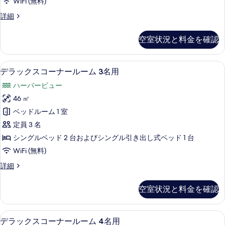
て
WiFi (無料)
の
ナ
詳
の
デ
詳細
細
ー
ラ
写
ル
ッ
真
空室状況と料金を確認
ク
ー
を
ス
ム
コ
表
セーフティボックス (室内)、遮光カーテン
デ
5
ー
デラックスコーナールーム 3名用
2
示
ラ
ナ
名
ハーバービュー
ー
す
ッ
用
ル
46 ㎡
る
ク
ー
の
ベッドルーム 1 室
ム
ス
す
2
定員 3 名
コ
名
べ
シングルベッド 2 台およびシングル引き出し式ベッド 1 台
用
ー
て
WiFi (無料)
の
ナ
詳
の
デ
詳細
細
ー
ラ
写
ル
ッ
真
空室状況と料金を確認
ク
ー
を
ス
ム
コ
表
セーフティボックス (室内)、遮光カーテン
デ
5
ー
デラックスコーナールーム 4名用
3