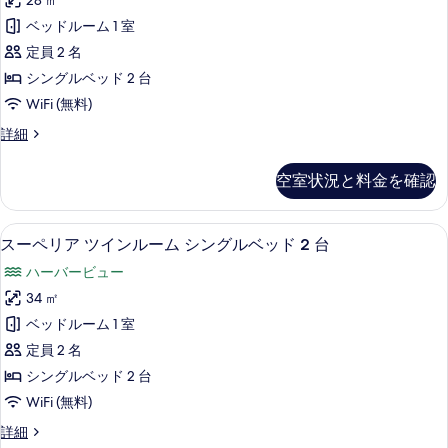
す
28 ㎡
グ
ン
表
ル
べ
ベッドルーム 1 室
ダ
示
ー
て
定員 2 名
ム
ー
す
の
の
シングルベッド 2 台
ド
る
詳
写
WiFi (無料)
細
ツ
真
ス
詳細
イ
タ
を
ン
ン
空室状況と料金を確認
表
ダ
ル
ー
示
ー
ド
セーフティボックス (室内)、遮光カーテン
ス
す
4
ツ
スーペリア ツインルーム シングルベッド 2 台
ム
ー
イ
る
の
ハーバービュー
ン
ペ
ル
す
34 ㎡
リ
ー
べ
ベッドルーム 1 室
ム
ア
の
て
定員 2 名
ツ
詳
の
シングルベッド 2 台
細
イ
写
WiFi (無料)
ン
真
ス
詳細
ル