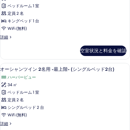
ス
イ
て
ベッドルーム 1 室
ン
タ
の
の
定員 2 名
ン
詳
写
キングベッド 1 台
細
ダ
真
WiFi (無料)
ー
を
エ
詳細
ド
ー
表
キ
ゲ
空室状況と料金を確認
示
ス
ン
タ
す
グ
ン
セーフティボックス (室内)、遮光カーテン
オ
る
7
ダ
オーシャンツイン 2名用 -最上階- (シングルベッド2台)
の
ー
ー
す
ハーバービュー
ド
シ
キ
べ
34 ㎡
ャ
ン
て
ベッドルーム 1 室
グ
ン
の
の
定員 2 名
ツ
詳
写
シングルベッド 2 台
細
イ
真
WiFi (無料)
ン
を
オ
詳細
2
ー