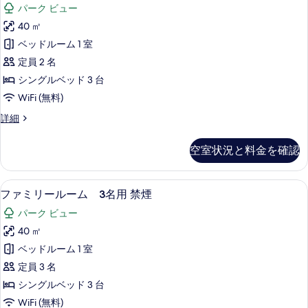
ァ
煙
パーク ビュー
る
ム
ミ
の
3
40 ㎡
リ
名
す
ベッドルーム 1 室
用
ー
べ
禁
定員 2 名
ル
て
煙
シングルベッド 3 台
の
ー
の
WiFi (無料)
詳
ム
写
細
フ
詳細
2
真
ァ
名
ミ
を
空室状況と料金を確認
リ
用
表
ー
禁
ル
示
セーフティボックス (室内)、遮光カーテン
フ
5
ー
煙
ファミリールーム 3名用 禁煙
す
ァ
ム
の
パーク ビュー
る
2
ミ
す
名
40 ㎡
リ
用
べ
ベッドルーム 1 室
禁
ー
て
煙
定員 3 名
ル
の
の
シングルベッド 3 台
詳
ー
写
WiFi (無料)
細