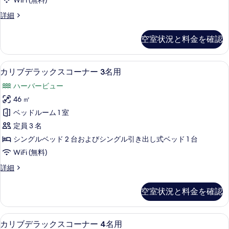
WiFi (無料)
の
ス
詳
の
カ
詳細
細
コ
リ
写
ー
ブ
真
空室状況と料金を確認
デ
ナ
を
ラ
ー
ッ
表
セーフティボックス (室内)、遮光カーテン
カ
7
ク
カリブデラックスコーナー 3名用
2
示
リ
ス
名
ハーバービュー
コ
す
ブ
用
ー
46 ㎡
る
デ
ナ
の
ベッドルーム 1 室
ー
ラ
す
2
定員 3 名
ッ
名
べ
シングルベッド 2 台およびシングル引き出し式ベッド 1 台
用
ク
て
WiFi (無料)
の
ス
詳
の
カ
詳細
細
コ
リ
写
ー
ブ
真
空室状況と料金を確認
デ
ナ
を
ラ
ー
ッ
表
カリブデラックス
カ
7
ク
カリブデラックスコーナー 4名用
3