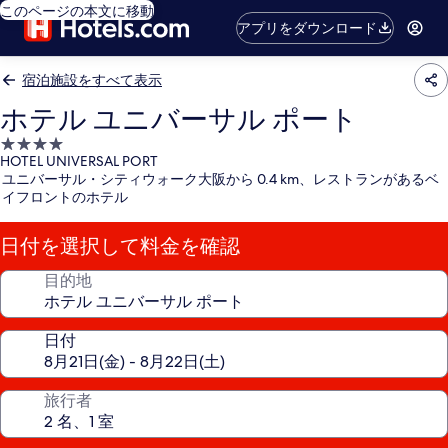
このページの本文に移動
アプリをダウンロード
宿泊施設をすべて表示
ホテル ユニバーサル ポート
4.0
HOTEL UNIVERSAL PORT
つ
ユニバーサル・シティウォーク大阪から 0.4 km、レストランがあるベ
星
イフロントのホテル
宿
泊
日付を選択して料金を確認
施
設
目的地
日付
旅行者