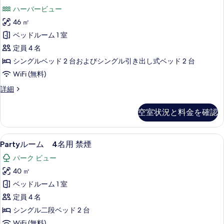
示
リ
ス
名
ハーバービュー
コ
す
ブ
用
ー
46 ㎡
る
デ
ナ
の
ベッドルーム 1 室
ー
ラ
す
3
定員 4 名
ッ
名
べ
シングルベッド 2 台およびシングル引き出し式ベッド 2 台
用
ク
て
WiFi (無料)
の
ス
詳
の
カ
詳細
細
コ
リ
写
ー
ブ
真
空室状況と料金を確認
デ
ナ
を
ラ
ー
ッ
表
Party
セーフティボックス (室内)、遮光カーテン
7
ク
Partyルーム 4名用 禁煙
4
ル
示
ス
名
パーク ビュー
コ
ー
す
用
ー
40 ㎡
ム
る
ナ
の
ベッドルーム 1 室
ー
4
す
4
定員 4 名
名
名
べ
シングル二段ベッド 2 台
用
用
て
WiFi (無料)
の