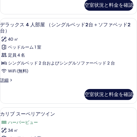
2
ッ
ル
べ
空室状況と料金を確認
台
の
ク
ー
の
て
ス
す
詳
ト
ム
の
セーフティボックス (室内)、遮光カーテン
デ
べ
細
5
リ
デラックス 4 人部屋 （シングルベッド2台＋ソファベッド2
（シ
写
ラ
プ
て
台）
ル
ン
真
ッ
の
40 ㎡
ル
グ
を
ク
ー
写
ベッドルーム 1 室
ル
ム
表
ス
真
定員 4 名
（シ
ベ
示
4
を
ン
シングルベッド 2 台およびシングルソファーベッド 2 台
ッ
す
グ
人
表
WiFi (無料)
ル
ド
る
部
示
ベ
デ
詳細
2
屋
ッ
ラ
す
台
ド
ッ
（シ
る
空室状況と料金を確認
2
ク
お
ン
台
ス
よ
お
グ
4
セーフティボックス (室内)、遮光カーテン
カ
よ
6
人
び
カリブ スーペリアツイン
ル
び
リ
部
ソ
ハーバービュー
ソ
ベ
屋
ブ
フ
フ
（シ
34 ㎡
ッ
ァ
ス
ン