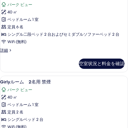
ル
禁
の
パーク ビュー
煙
ー
写
の
40 ㎡
ム
詳
真
ベッドルーム 1 室
細
6
を
定員 6 名
名
表
シングル二段ベッド 2 台およびセミダブルソファーベッド 2 台
用
示
WiFi (無料)
禁
す
Party
詳細
煙
る
ル
の
ー
空室状況と料金を確認
ム
す
6
べ
名
Girly
セーフティボックス (室内)、遮光カーテン
て
9
用
Girlyルーム 2名用 禁煙
ル
禁
の
パーク ビュー
煙
ー
写
の
40 ㎡
ム
詳
真
ベッドルーム 1 室
細
2
を
定員 2 名
名
表
シングルベッド 2 台
用
示
WiFi (無料)