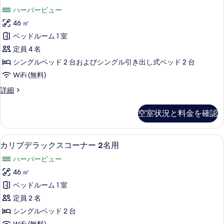
示
ラ
ナ
名
ハーバービュー
ー
す
ッ
用
ル
46 ㎡
る
ク
ー
の
ベッドルーム 1 室
ム
ス
す
3
定員 4 名
コ
名
べ
シングルベッド 2 台およびシングル引き出し式ベッド 2 台
用
ー
て
WiFi (無料)
の
ナ
詳
の
デ
詳細
細
ー
ラ
写
ル
ッ
真
空室状況と料金を確認
ク
ー
を
ス
ム
コ
表
セーフティボックス (室内)、遮光カーテン
カ
8
ー
カリブデラックスコーナー 2名用
4
示
リ
ナ
名
ハーバービュー
ー
す
ブ
用
ル
46 ㎡
る
デ
ー
の
ベッドルーム 1 室
ム
ラ
す
4
定員 2 名
ッ
名
べ
シングルベッド 2 台
用
ク
て