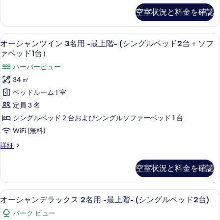
表
名
シ
空室状況と料金を確認
示
ャ
用
ン
す
-
ツ
セーフティボックス (室内)、遮光カーテン
オ
る
最
7
イ
オーシャンツイン 3名用 -最上階- (シングルベッド2台＋ソフ
ー
ン
ァベッド1台）
上
2
シ
階-
ハーバービュー
名
ャ
用
(シ
34 ㎡
-
ン
ン
ベッドルーム 1 室
最
ツ
上
グ
定員 3 名
階-
イ
ル
シングルベッド 2 台およびシングルソファーベッド 1 台
(シ
ン
ン
ベ
WiFi (無料)
グ
3
ッ
オ
詳細
ル
名
ー
ド
ベ
シ
用
ッ
空室状況と料金を確認
2
ャ
ド
-
台)
ン
2
最
ツ
台)
の
セーフティボックス (室内)、遮光カーテン
オ
6
イ
オーシャンデラックス 2名用 -最上階- (シングルベッド2台)
上
の
す
ー
ン
詳
階-
パーク ビュー
3
べ
細