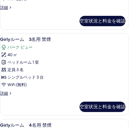
禁
す
Girly
詳細
煙
る
ル
の
ー
空室状況と料金を確認
ム
す
2
べ
名
Girly
セーフティボックス (室内)、遮光カーテン
て
9
用
Girlyルーム 3名用 禁煙
ル
禁
の
パーク ビュー
煙
ー
写
の
40 ㎡
ム
詳
真
ベッドルーム 1 室
細
3
を
定員 3 名
名
表
シングルベッド 3 台
用
示
WiFi (無料)
禁
す
Girly
詳細
煙
る
ル
の
ー
空室状況と料金を確認
ム
す
3
べ
名
Girly
セーフティボックス (室内)、遮光カーテン
て
9
用
Girlyルーム 4名用 禁煙
ル