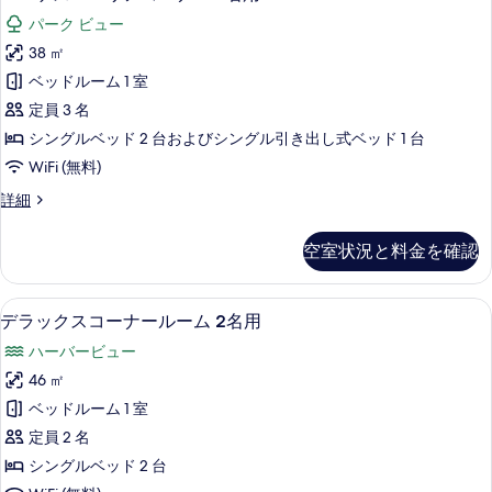
示
ー
ア
名
パーク ビュー
コ
す
ゲ
用
ー
38 ㎡
る
ス
ナ
の
ベッドルーム 1 室
ー
ー
す
2
定員 3 名
ペ
名
べ
シングルベッド 2 台およびシングル引き出し式ベッド 1 台
用
リ
て
WiFi (無料)
の
ア
詳
の
エ
詳細
細
コ
ー
写
ー
ゲ
真
空室状況と料金を確認
ス
ナ
を
ー
ー
ペ
表
セーフティボックス (室内)、遮光カーテン
デ
4
リ
デラックスコーナールーム 2名用
3
示
ラ
ア
名
ハーバービュー
コ
す
ッ
用
ー
46 ㎡
る
ク
ナ
の
ベッドルーム 1 室
ー
ス
す
3
定員 2 名
コ
名
べ
シングルベッド 2 台
用
ー