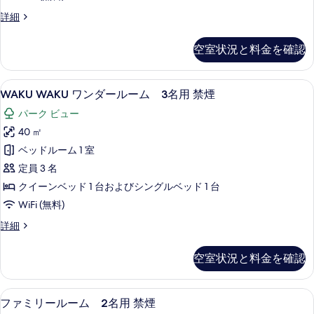
ー
す
WAKU
詳細
ム
る
WAKU
2
ワ
空室状況と料金を確認
名
ン
ダ
用
ー
WAKU
セーフティボックス (室内)、遮光カーテン
禁
7
ル
WAKU WAKU ワンダールーム 3名用 禁煙
WAKU
ー
煙
パーク ビュー
ム
ワ
の
2
40 ㎡
ン
名
す
ベッドルーム 1 室
ダ
用
べ
禁
定員 3 名
ー
て
煙
クイーンベッド 1 台およびシングルベッド 1 台
ル
の
の
WiFi (無料)
詳
ー
写
細
WAKU
詳細
ム
真
WAKU
3
ワ
を
空室状況と料金を確認
名
ン
表
ダ
用
ー
示
セーフティボックス (室内)、遮光カーテン
フ
禁
5
ル
ファミリールーム 2名用 禁煙
す
ー