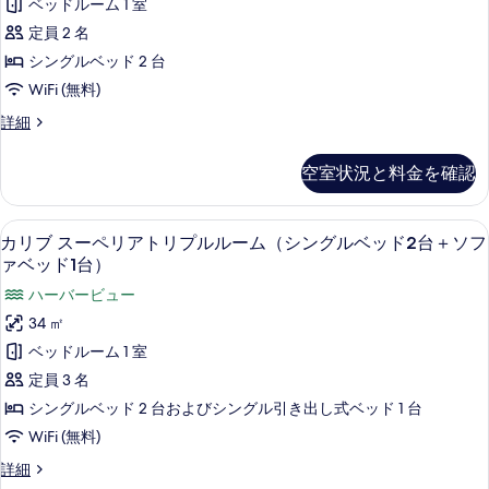
ァ
ベッドルーム 1 室
ベ
ド
グ
ー
ッ
ベ
ル
定員 2 名
2
ペ
ド
ベ
ッ
台
シングルベッド 2 台
1
ッ
リ
ド
台）
＋
WiFi (無料)
ド
ア
の
2
1
ソ
カ
詳細
詳
台
ツ
台）
リ
細
フ
＋
イ
ブ
の
ソ
空室状況と料金を確認
ァ
ス
ン
フ
す
ー
ベ
ァ
の
ペ
べ
ベ
セーフティボックス (室内)、遮光カーテン
カ
ッ
7
リ
カリブ スーペリアトリプルルーム（シングルベッド2台＋ソフ
す
ッ
て
リ
ア
ド
ァベッド1台）
ド
べ
ツ
の
ブ
2
2
ハーバービュー
イ
て
台）
写
台）
ス
ン
34 ㎡
の
の
の
真
の
ー
詳
ベッドルーム 1 室
詳
写
細
を
す
ペ
細
定員 3 名
真
表
べ
リ
シングルベッド 2 台およびシングル引き出し式ベッド 1 台
を
示
て
ア
WiFi (無料)
表
す
の
ト
カ
詳細
示
る
写
リ
リ