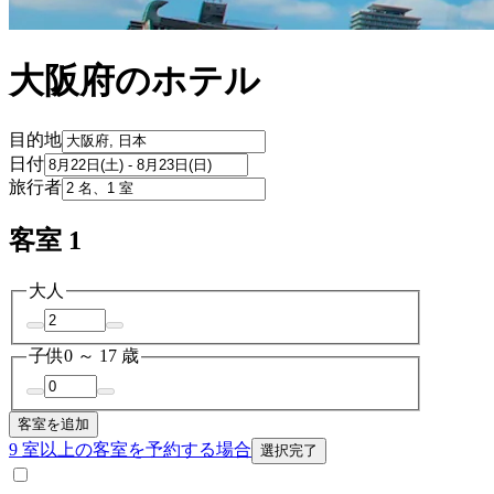
大阪府のホテル
目的地
日付
旅行者
客室 1
大人
子供
0 ～ 17 歳
客室を追加
9 室以上の客室を予約する場合
選択完了