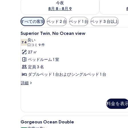
今夜
8月 8 - 8月 9
利
すべての客室
ベッド 2 台
ベッド 1 台
ベッド 3 台以上
用
Superior
高級寝具、セーフティボックス
可
6
Superior Twin, No Ocean view
Twin,
能
良い
No
7.4
な
10 点中 7.4
(口
口コミ 9 件
Ocean
客
コ
27 ㎡
view
室
ミ
ベッドルーム 1 室
の
の
9
定員 3 名
絞
件)
す
ダブルベッド 1 台およびシングルベッド 1 台
り
べ
込
Superior
詳細
て
Twin,
み
の
No
条
Ocean
写
件
view
料金を表
真
の
詳
を
Gorgeous
高級寝具、セーフティボックス
細
11
Gorgeous Ocean Double
表
Ocean