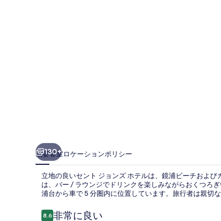
ン
ズ
ホ
テ
ル
の
写
真
ギ
ャ
130+
概要
客室
ロケーション
ポリシー
ラ
立地の良いセント ジョンズ ホテルは、鏡浦ビーチおよびガ
リ
は、バー / ラウンジでドリンクを楽しみながらおくつろ
浦台から車で 5 分圏内に位置しています。旅行者は親切
ー
口
非常に良い
8.6
10段階中8.6