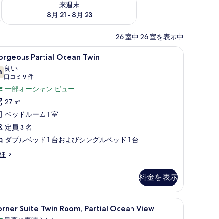
来週末
8月 21 - 8月 23
26 室中 26 室を表示中
)、デスク、ノートパソコン用作業スペース
orgeous
高級寝具、セーフティボックス (室内)、デ
6
orgeous Partial Ocean Twin
rtial
良い
cean
8
10 点中 7.8
(口
口コミ 9 件
win
コ
一部オーシャン ビュー
の
ミ
27 ㎡
す
9
ベッドルーム 1 室
件)
べ
定員 3 名
て
ダブルベッド 1 台およびシングルベッド 1 台
の
orgeous
細
写
rtial
cean
真
料金を表示
in
を
表
)、デスク、ノートパソコン用作業スペース
orner
Corner Suite Twin Room, Partia
7
rner Suite Twin Room, Partial Ocean View
示
uite