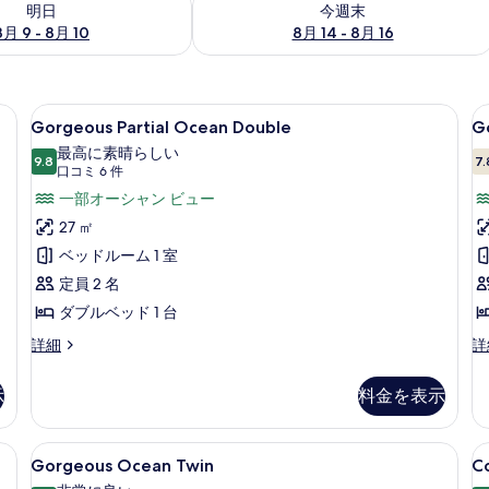
明日
今週末
8月 9 - 8月 10
8月 14 - 8月 16
 (室内)、デスク、ノートパソコン用作業スペース
Gorgeous
高級寝具、セーフティボックス (室内
G
7
Gorgeous Partial Ocean Double
G
Partial
Pa
最高に素晴らしい
Ocean
9.8
O
7.
10 点中 9.8
(口
口コミ 6 件
Double
T
コ
一部オーシャン ビュー
の
ミ
27 ㎡
す
6
ベッドルーム 1 室
件)
べ
定員 2 名
て
ダブルベッド 1 台
の
Gorgeous
G
詳細
詳
写
Partial
Pa
Ocean
O
真
示
料金を表示
Double
Tw
を
の
の
表
詳
詳
 (室内)、デスク、ノートパソコン用作業スペース
Gorgeous
高級寝具、セーフティボックス (室内
C
6
細
細
Gorgeous Ocean Twin
Co
示
Ocean
S