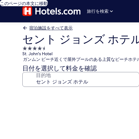
このページの本文に移動
旅行を検索
宿泊施設をすべて表示
セント ジョンズ ホテ
4.5
St. John's Hotel
つ
ガンムン ビーチ近くで屋外プールのある上質なビーチホテ
星
日付を選択して料金を確認
宿
目的地
泊
施
設
セ
ン
ト
ジ
ョ