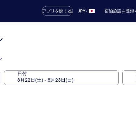
•
アプリを開く
JPY
宿泊施設を登録
ル
ル
日付