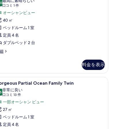
最高に素晴らしい
す
win
.0
10 点中 10.0
(口
口コミ 1 件
る
oom,
コ
オーシャンビュー
rtial
ミ
40 ㎡
cean
1
ベッドルーム 1 室
iew
件)
定員 4 名
の
ダブルベッド 2 台
す
rner
細
べ
ite
て
in
料金を表示
の
om,
rtial
写
cean
)、デスク、ノートパソコン用作業スペース
orgeous
高級寝具、セーフティボックス (室内)、デ
真
5
ew
rgeous Partial Ocean Family Twin
rtial
を
非常に良い
cean
6
10 点中 8.6
(口
口コミ 13 件
表
amily
コ
一部オーシャン ビュー
示
win
ミ
27 ㎡
す
の
13
ベッドルーム 1 室
る
件)
す
定員 4 名
べ