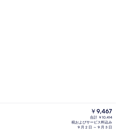
イート オーシャンビュー | 高級寝具、セーフティボックス (室内)、デスク
外観
現
￥9,467
在
合計 ￥10,414
の
税およびサービス料込み
イート パーシャル オーシャン ビュー | 高級寝具、セーフティボックス (室
フロント
料
9 月 2 日 ～ 9 月 3 日
金
は