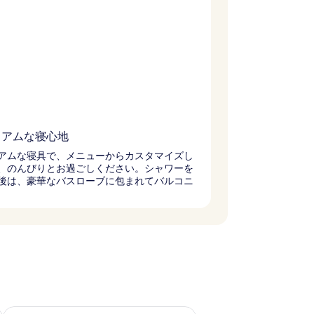
ミアムな寝心地
アムな寝具で、メニューからカスタマイズし
、のんびりとお過ごしください。シャワーを
後は、豪華なバスローブに包まれてバルコニ
チェック
来週末 8月 21 - 8月 23 の空室状況をチェック