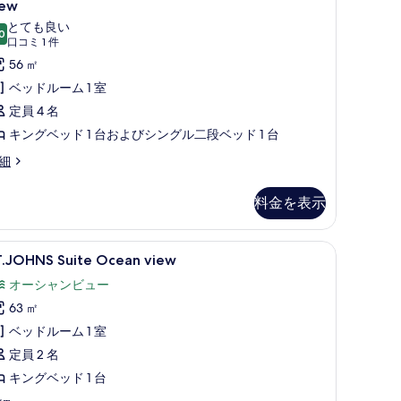
iew
を
uite
とても良い
表
0
ids,
10 点中 8.0
(口
口コミ 1 件
示
rtial
コ
56 ㎡
す
cean
ミ
ベッドルーム 1 室
1
る
定員 4 名
ountain
件)
キングベッド 1 台およびシングル二段ベッド 1 台
iew
rand
細
の
eu
す
ite
料金を表示
べ
ds,
rtial
て
cean
ソコン用作業スペース
o Ocean view | 高級寝具、セーフティボックス (室内)、デスク、ノートパソコン用作業
T.JOHNS
ST.JOHNS Suite Ocean view | リビ
の
6
T.JOHNS Suite Ocean view
uite
untain
写
オーシャンビュー
ew
cean
真
63 ㎡
iew
を
の
ベッドルーム 1 室
表
す
定員 2 名
示
べ
キングベッド 1 台
す