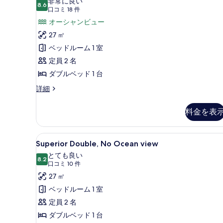
非常に良い
示
Double
8.6
10 点中 8.6
(口
口コミ 18 件
す
の
コ
オーシャンビュー
る
す
ミ
27 ㎡
18
べ
ベッドルーム 1 室
件)
て
定員 2 名
の
ダブルベッド 1 台
写
Gorgeous
詳細
真
Ocean
Double
を
料金を表
の
表
詳
細
示
Superior
高級寝具、セーフティボックス
10
Superior Double, No Ocean view
す
Double,
とても良い
る
No
8.2
10 点中 8.2
(口
口コミ 10 件
Ocean
コ
27 ㎡
view
ミ
ベッドルーム 1 室
の
10
定員 2 名
件)
す
ダブルベッド 1 台
べ