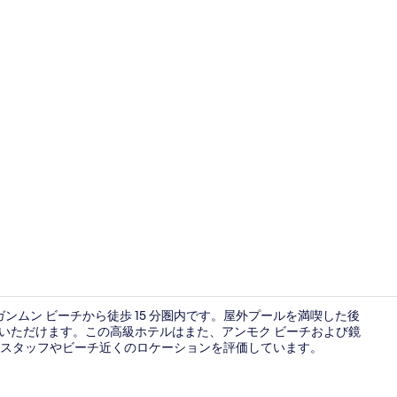
ロイヤル ス
ンムン ビーチから徒歩 15 分圏内です。屋外プールを満喫した後
ぎいただけます。この高級ホテルはまた、アンモク ビーチおよび鏡
なスタッフやビーチ近くのロケーションを評価しています。
ジュニア ス