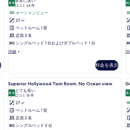
非常に良い
す
Twin
8.8
T
10
10 点中 8.8
(口
口コミ 24 件
る
R
の
コ
オーシャンビュー
Pa
す
ミ
27 ㎡
O
24
べ
ベッドルーム 1 室
V
件)
て
定員 3 名
の
シングルベッド 1 台およびダブルベッド 1 台
写
Gorgeous
Co
詳細
詳
真
Ocean
Su
Twin
Tw
を
示
料金を表示
の
Ro
表
詳
Pa
細
O
示
 (室内)、デスク、ノートパソコン用作業スペース
Superior
高級寝具、セーフティボックス (室内
G
6
Vi
Superior Hollywood Twin Room, No Ocean view
Go
す
Hollywood
Pa
の
とても良い
る
Twin
8.4
詳
O
8.
10 点中 8.4
(口
口コミ 15 件
細
Room,
F
コ
27 ㎡
No
T
ミ
ベッドルーム 1 室
Ocean
15
定員 2 名
view
件)
シングルベッド 2 台
の