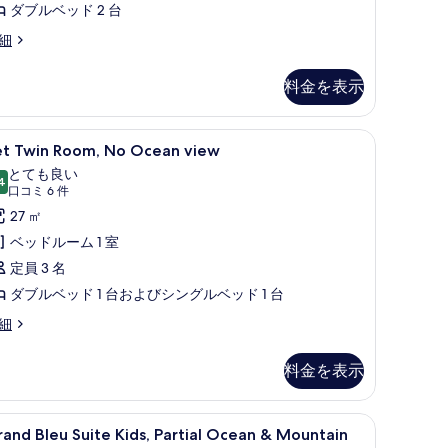
ダブルベッド 2 台
て
orgeous
細
の
rtial
写
cean
料金を表示
mily
真
in
を
)、デスク、ノートパソコン用作業スペース
et
高級寝具、セーフティボックス (室内)、デ
5
et Twin Room, No Ocean view
表
win
とても良い
示
oom,
4
10 点中 8.4
(口
口コミ 6 件
す
o
コ
27 ㎡
る
cean
ミ
ベッドルーム 1 室
iew
6
定員 3 名
の
件)
ダブルベッド 1 台およびシングルベッド 1 台
す
t
細
べ
in
て
om,
料金を表示
o
の
cean
写
ew
トパソコン用作業スペース
Randomly Assigned) | 高級寝具、セーフティボックス (室内)、デスク、ノートパソ
rand
Grand Bleu Suite Kids, Partial 
4
真
and Bleu Suite Kids, Partial Ocean & Mountain
leu