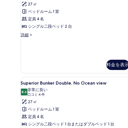
の
真
27 ㎡
詳
Twin
を
細
ベッドルーム 1 室
Room,
表
No
定員 4 名
示
Ocean
シングル二段ベッド 2 台
す
view
Superior
詳細
の
る
Bunker
Twin
す
Room,
べ
No
Ocean
て
料金を表
view
の
の
写
詳
Superior
Superior Bunker Dou
細
4
Superior Bunker Double, No Ocean view
真
Bunker
非常に良い
を
Double,
8.6
10 点中 8.6
(口
口コミ 4 件
表
No
コ
27 ㎡
示
Ocean
ミ
ベッドルーム 1 室
view
す
4
定員 4 名
の
件)
る
シングル二段ベッド 1 台またはダブルベッド 1 台
す