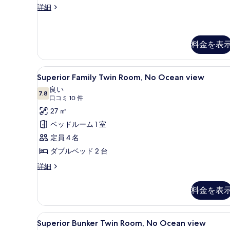
Superior
詳細
て
Double,
の
No
Ocean
写
view
料金を表
真
の
詳
を
Superior
高級寝具、セーフティボックス
細
6
Superior Family Twin Room, No Ocean view
表
Family
良い
示
Twin
7.8
10 点中 7.8
(口
口コミ 10 件
す
Room,
コ
27 ㎡
る
No
ミ
ベッドルーム 1 室
Ocean
10
定員 4 名
view
件)
ダブルベッド 2 台
の
Superior
詳細
す
Family
べ
Twin
料金を表
て
Room,
No
の
Ocean
Superior
Superior Bunker Twi
写
6
view
Superior Bunker Twin Room, No Ocean view
Bunker