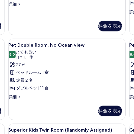
Superior
詳細
す
Hollywood
G
詳
べ
Twin
Pa
て
Room,
O
No
示
料金を表示
の
Fa
Ocean
Tw
写
view
の
 (室内)、デスク、ノートパソコン用作業スペース
Pet
高級寝具、セーフティボックス (室内
P
の
真
7
詳
Pet Double Room, No Ocean view
P
詳
Double
T
細
を
とても良い
細
Room,
8.0
R
8.
10 点中 8.0
(口
口コミ 1 件
表
No
N
コ
27 ㎡
示
Ocean
O
ミ
ベッドルーム 1 室
す
view
v
1
定員 2 名
る
の
件)
ダブルベッド 1 台
す
Pet
Pe
詳細
詳
べ
Double
Tw
て
Room,
Ro
示
料金を表示
No
N
の
Ocean
O
写
view
vi
n Room, No Ocean view | 高級寝具、セーフティボックス (室内)、デスク、ノー
Superior
Superior Kids Twin Room (
G
6
の
の
真
Superior Kids Twin Room (Randomly Assigned)
Gr
Kids
B