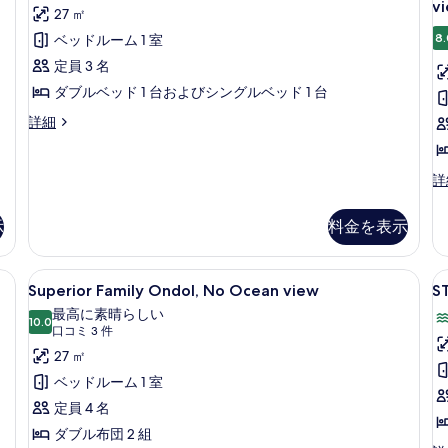
詳
詳
v
を
27 ㎡
細
Twin
細
S
表
8.
ベッドルーム 1 室
Room
K
示
(Randomly
Pa
定員 3 名
す
Assigned)
O
ダブルベッド 1 台およびシングルベッド 1 台
&
の
る
Superior
詳細
M
す
Kids
Twin
v
べ
Room
G
詳
て
(Randomly
Bl
Assigned)
Su
の
示
料金を表示
の
Ki
写
詳
Pa
細
真
O
ble, No Ocean view | 高級寝具、セーフティボックス (室内)、デスク、ノートパ
Superior
Superior Family Ondol, N
S
7
&
Superior Family Ondol, No Ocean view
S
を
Family
S
Mo
最高に素晴らしい
表
Ondol,
10.0
vi
O
10 点中 10.0
(口
口コミ 3 件
の
示
No
v
コ
27 ㎡
詳
Ocean
す
ミ
細
ベッドルーム 1 室
view
3
る
定員 4 名
の
件)
ダブル布団 2 組
す