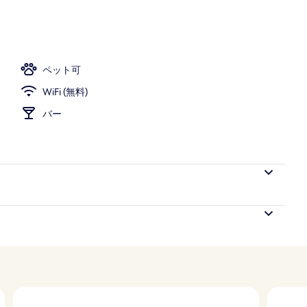
ペット可
WiFi (無料)
バー