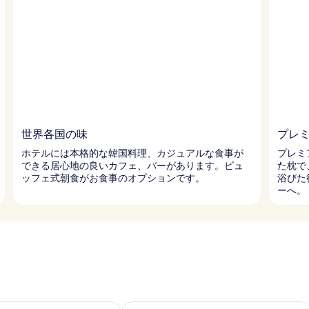
世界各国の味
プレ
ホテルには本格的な韓国料理、カジュアルな食事が
プレミ
できる居心地の良いカフェ、バーがあります。ビュ
た枕で
ッフェ式朝食がお食事のオプションです。
浴びた
ーへ。
- 8月 10 の空室状況をチェック
今週末 8月 14 - 8月 16 の空室状況を