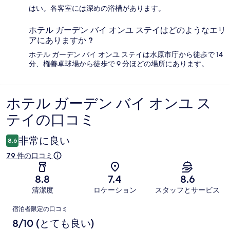
はい。各客室には深めの浴槽があります。
ホテル ガーデン バイ オンユ ステイはどのようなエリ
アにありますか ?
ホテル ガーデン バイ オンユ ステイは水原市庁から徒歩で 14
分、権善卓球場から徒歩で 9 分ほどの場所にあります。
ホテル ガーデン バイ オンユ ス
口
テイの口コミ
コ
ミ
非常に良い
8.6
79 件の口コミ
8.8
7.4
8.6
清潔度
ロケーション
スタッフとサービス
口
宿泊者限定の口コミ
コ
8/10 (とても良い)