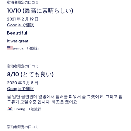
宿泊者限定の口コミ
10/10 (最高に素晴らしい)
2021 年 2 月 19 日
Google で翻訳
Beautiful
It was great
jessica、1 泊旅行
宿泊者限定の口コミ
8/10 (とても良い)
2020 年 9 月 8 日
Google で翻訳
음 일단 금연인데 옆방에서 담배를 피워서 좀 그랬어요. 그리고 침
구류가 모텔수준 입니다. 깨끗은 했어요.
Jubong、1 泊旅行
宿泊者限定の口コミ