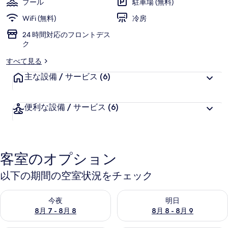
プール
駐車場 (無料)
ャ
WiFi (無料)
冷房
ラ
24 時間対応のフロントデス
ク
リ
すべて見る
ー
主な設備 / サービス
(6)
便利な設備 / サービス
(6)
客室のオプション
以下の期間の空室状況をチェック
今夜 8月 7 - 8月 8 の空室状況をチェック
明日 8月 8 - 8月 9 の空室
今夜
明日
8月 7 - 8月 8
8月 8 - 8月 9