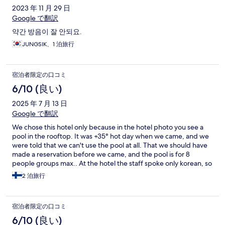
2023 年 11 月 29 日
Google で翻訳
약간 방음이 잘 안되요.
JUNGSIK、1 泊旅行
宿泊者限定の口コミ
6/10 (良い)
2025 年 7 月 13 日
Google で翻訳
We chose this hotel only because in the hotel photo you see a
pool in the rooftop. It was +35° hot day when we came, and we
were told that we can't use the pool at all. That we should have
made a reservation before we came, and the pool is for 8
people groups max.. At the hotel the staff spoke only korean, so
they communicated with us only with phone app! First night at
2 泊旅行
the hotel fire alarm started ringing at 05. My daughter did not
wake for it, it was not enough loud in the room. It was louder in
the hallway. So we dressed up quickly and ran to emergency
宿泊者限定の口コミ
stairs from our room in the 6th floor. On the way I took the
flashlight from the room, but the stand where it was, fell on the
6/10 (良い)