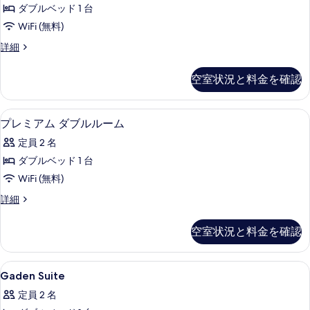
ク
ム
す
ダブルベッド 1 台
の
ス
詳
べ
WiFi (無料)
ダ
細
て
デ
詳細
ブ
ラ
の
ル
ッ
空室状況と料金を確認
写
ク
ル
ス
真
ー
ダ
プレミアム ダブルルーム | セーフティボ
プ
を
6
ブ
プレミアム ダブルルーム
ム
レ
ル
表
の
定員 2 名
ル
ミ
示
ー
す
ダブルベッド 1 台
ア
す
ム
べ
WiFi (無料)
の
ム
る
詳
て
プ
詳細
ダ
細
レ
の
ブ
ミ
空室状況と料金を確認
写
ア
ル
ム
真
ル
ダ
Gaden
Gaden Suite | セーフティボックス
を
4
ブ
Gaden Suite
ー
Suite
ル
表
ム
定員 2 名
ル
の
示