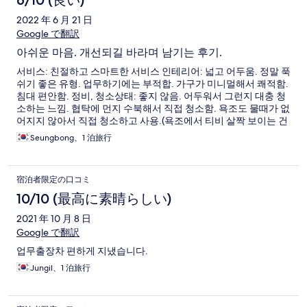
6/10 (良い)
2022 年 6 月 21 日
Google で翻訳
아쉬운 마음. 개선되길 바라며 남기는 후기.
서비스: 친절하고 스마트한 서비스 인테리어: 넓고 어두움. 정말 푹
쉬기 좋은 유형. 업무하기에는 부적합. 가구가 미니멀해서 쾌적함.
침대 편안함. 정비, 청소상태: 좋지 않음. 어두워서 그런지 대충 청
소하는 느낌. 협탁에 먼지 수북해서 직접 청소함. 욕조도 물때가 없
어지지 않아서 직접 청소하고 사용.(욕조에서 티비 살짝 보이는 건
좋습니다) 세면대에서 누수. 세면대 밑 배수구 마개 고장 등 수도관
Seungbong、1 泊旅行
련 설비 관리 측면에서 다소 아쉬움.(76호입니다. 수리하시길) 위
치: 다소 애매한 위치에 있어 자가용이나 택시가 편합니다. 위치가
애매한 만큼 주변 소음 없이 조용합니다.
宿泊者限定の口コミ
10/10 (最高に素晴らしい)
2021 年 10 月 8 日
Google で翻訳
업무출장차 편하게 지냈습니다.
Jungil、1 泊旅行