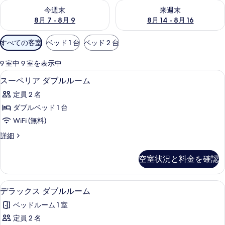
今週末 8月 7 - 8月 9 の空室状況をチェック
来週末 8月 14 - 8月 16 の
今週末
来週末
8月 7 - 8月 9
8月 14 - 8月 16
利
すべての客室
ベッド 1 台
ベッド 2 台
用
可
9 室中 9 室を表示中
能
スーペリア ダブルルーム | セーフティボ
ス
3
スーペリア ダブルルーム
な
ー
客
定員 2 名
ペ
室
ダブルベッド 1 台
リ
の
WiFi (無料)
ア
絞
ス
詳細
り
ダ
ー
込
ブ
ペ
空室状況と料金を確認
み
リ
ル
条
ア
ル
ダ
件
デラックス ダブルルーム | セーフティボ
デ
2
ブ
デラックス ダブルルーム
ー
ラ
ル
ム
ベッドルーム 1 室
ル
ッ
ー
の
定員 2 名