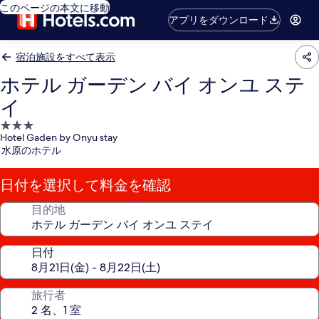
このページの本文に移動
アプリをダウンロード
宿泊施設をすべて表示
ホテル ガーデン バイ オンユ ステ
イ
3.0
Hotel Gaden by Onyu stay
つ
水原のホテル
星
宿
日付を選択して料金を確認
泊
施
目的地
設
日付
旅行者