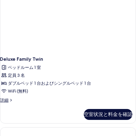
細
の
写
真
を
表
示
す
Deluxe Family Twin
る
ベッドルーム 1 室
定員 3 名
ダブルベッド 1 台およびシングルベッド 1 台
WiFi (無料)
Deluxe
詳細
Family
Twin
空室状況と料金を確認
の
詳
細