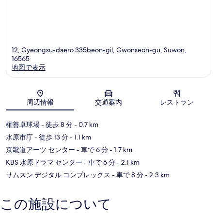
12, Gyeongsu-daero 335beon-gil, Gwonseon-gu, Suwon,
16565
地図で表示
地図
周辺情報
交通案内
レストラン
権善卓球場
- 徒歩 8 分
- 0.7 km
水原市庁
- 徒歩 13 分
- 1.1 km
京畿道アーツ センター
- 車で 6 分
- 1.7 km
KBS 水原ドラマ センター
- 車で 6 分
- 2.1 km
サムスン デジタル コンプレックス
- 車で 8 分
- 2.3 km
この施設について