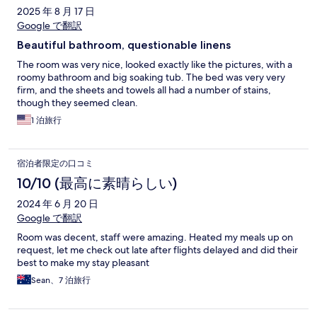
ミ
2025 年 8 月 17 日
Google で翻訳
Beautiful bathroom, questionable linens
The room was very nice, looked exactly like the pictures, with a
roomy bathroom and big soaking tub. The bed was very very
firm, and the sheets and towels all had a number of stains,
though they seemed clean.
1 泊旅行
宿泊者限定の口コミ
10/10 (最高に素晴らしい)
2024 年 6 月 20 日
Google で翻訳
Room was decent, staff were amazing. Heated my meals up on
request, let me check out late after flights delayed and did their
best to make my stay pleasant
Sean、7 泊旅行