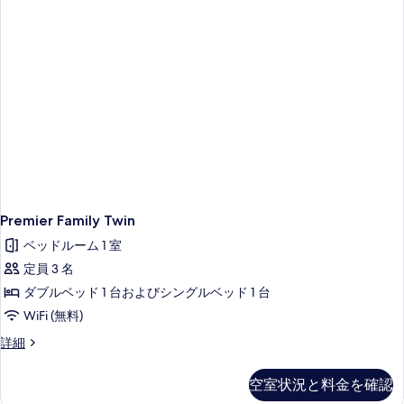
Premier Family Twin
ベッドルーム 1 室
定員 3 名
ダブルベッド 1 台およびシングルベッド 1 台
WiFi (無料)
Premier
詳細
Family
Twin
空室状況と料金を確認
の