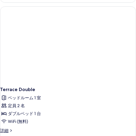
詳
細
Terrace Double
ベッドルーム 1 室
定員 2 名
ダブルベッド 1 台
WiFi (無料)
Terrace
詳細
Double