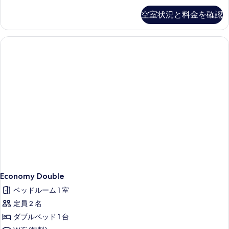
の
空室状況と料金を確認
詳
細
Economy Double
ベッドルーム 1 室
定員 2 名
ダブルベッド 1 台