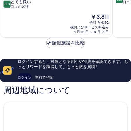
10
とても良い
ン
段
口コミ
8.0
段
口コミ 27 件
ゲ
階
階
ド
中
現
￥3,811
中
ン
8.8、
在
8.0、
合計 ￥4,192
非
の
税およびサービス料込み
と
常
料
8 月 12 日 ～ 8 月 13 日
て
に
金
も
良
は
類似施設を比較
良
い、
￥3,811
い、
口
口
コ
コ
ミ
ログインすると、対象となる割引や特典を確認できます。も
ミ
17
っとリワードを獲得して、もっと旅を満喫 !
27
件
件
件
ログイン
無料で登録
件
の
の
口
周辺地域について
口
コ
コ
ミ
ミ