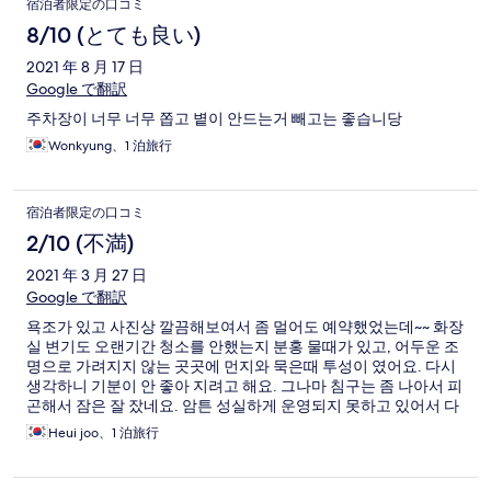
宿泊者限定の口コミ
8/10 (とても良い)
2021 年 8 月 17 日
Google で翻訳
주차장이 너무 너무 쫍고 볕이 안드는거 빼고는 좋습니당
Wonkyung、1 泊旅行
宿泊者限定の口コミ
2/10 (不満)
2021 年 3 月 27 日
Google で翻訳
욕조가 있고 사진상 깔끔해보여서 좀 멀어도 예약했었는데~~ 화장
실 변기도 오랜기간 청소를 안했는지 분홍 물때가 있고, 어두운 조
명으로 가려지지 않는 곳곳에 먼지와 묵은때 투성이 였어요. 다시
생각하니 기분이 안 좋아 지려고 해요. 그나마 침구는 좀 나아서 피
곤해서 잠은 잘 잤네요. 암튼 성실하게 운영되지 못하고 있어서 다
시는 이용하고 싶지 않습니다.
Heui joo、1 泊旅行