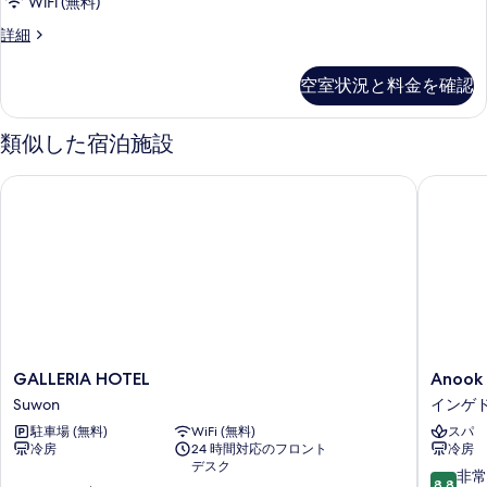
WiFi (無料)
Economy
詳細
Double
の
空室状況と料金を確認
詳
細
類似した宿泊施設
GALLERIA HOTEL
Anook H
GALLERIA
Anook
GALLERIA HOTEL
Anook 
HOTEL
Hotel
Suwon
インゲ
Suwon
Suwon
駐車場 (無料)
WiFi (無料)
スパ
Ingye
冷房
24 時間対応のフロント
冷房
2
デスク
イ
10
非常
8.8