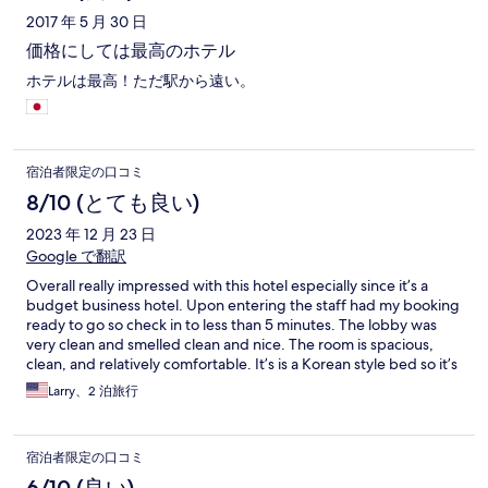
floor. In the emergency stairs first floor stairs/exit area was full of
2017 年 5 月 30 日
stuff: vacuum cleaners, cleaning stuff etc. That is dangerous:
that area is not a storage space! Luckily the fire alarm was a false
価格にしては最高のホテル
one. Still we waited over 30min outside, when the firemen were
ホテルは最高！ただ駅から遠い。
in. Room was nice, very clean and spacious. Though we were
very tired the 1st day there, because of the false fire alarm that
woke us so early that night.
宿泊者限定の口コミ
8/10 (とても良い)
2023 年 12 月 23 日
Google で翻訳
Overall really impressed with this hotel especially since it’s a
budget business hotel. Upon entering the staff had my booking
ready to go so check in to less than 5 minutes. The lobby was
very clean and smelled clean and nice. The room is spacious,
clean, and relatively comfortable. It’s is a Korean style bed so it’s
a bit on the firm side. The bathroom was very large with a
Larry、2 泊旅行
western sized and deep garden tub for soaking. The only cons
especially if you come without a vehicle is dining options are
limited till about 1.5 km away but still walkable and it can be
宿泊者限定の口コミ
difficult for taxis to find. Next time I’m in Suwon though I will
likely book here again.