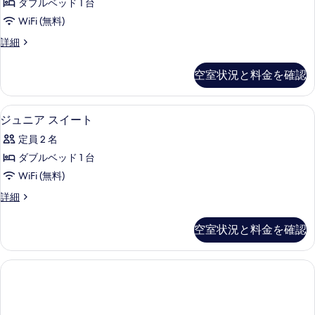
ー
の
ダブルベッド 1 台
す
す
ム
す
WiFi (無料)
べ
の
る
詳
べ
Gaden
詳細
て
細
Suite
て
の
の
空室状況と料金を確認
の
詳
写
細
写
真
ジュニア スイート | セーフティボックス
ジ
真
を
4
ジュニア スイート
ュ
を
表
定員 2 名
ニ
表
示
ダブルベッド 1 台
ア
示
す
WiFi (無料)
ス
す
る
ジ
詳細
イ
る
ュ
ー
ニ
空室状況と料金を確認
ア
ト
ス
の
イ
ー
す
ト
べ
の
詳
て