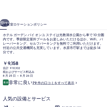
デ
ン
前へ
次へ
バ
39+
概要
客室
ロケーション
ポリシー
イ
ホテル ガーデン バイ オンユ ステイは光教湖水公園から車で 10 分圏
オ
内です。季節限定屋外プールをお楽しみいただけるほか、WiFi、バ
レーパーキング、セルフパーキングを無料でご利用いただけます。
ン
付近の公共交通機関も充実しています。水原市庁駅までは徒歩 14
ユ
分です。
ス
現
￥9,158
在
テ
合計 ￥10,102
の
税およびサービス料込み
季節限定屋外プール
イ
料
8 月 25 日 ～ 8 月 26 日
金
口
非常に良い
の
8.6
79 件の口コミをすべて表示
は
10段階中8.6
コ
￥9,158
写
ミ
で
す
真
人気の設備とサービス
ギ