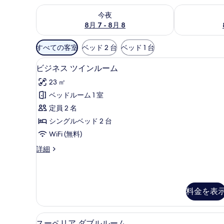
今夜 8月 7 - 8月 8 の空室状況をチェック
明日 8月 8 
今夜
8月 7 - 8月 8
利
すべての客室
ベッド 2 台
ベッド 1 台
用
ビジネス ツインルーム | ミ
ビ
可
3
ビジネス ツインルーム
ジ
能
23 ㎡
な
ネ
ベッドルーム 1 室
客
ス
定員 2 名
室
ツ
の
シングルベッド 2 台
イ
絞
WiFi (無料)
ン
り
ビ
詳細
ル
込
ジ
み
ー
ネ
条
ス
ム
ツ
件
料金を表
の
イ
ン
す
ル
スーペリア ダブルルーム | 
ス
べ
ー
6
スーペリア ダブルルーム