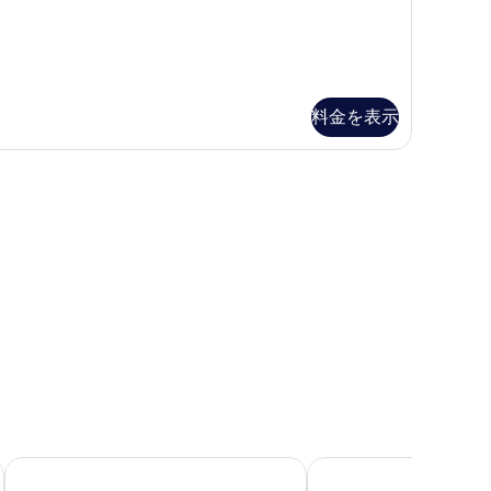
の
写
真
を
表
料金を表示
示
す
)、デスク、遮光カーテン
る
Mari Hotel
ソノ カーム コヤン