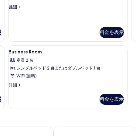
の
の
を
Sienna
詳細
詳
写
表
Suite
細
真
の
示
詳
を
す
細
表
示
料金を表示
る
示
す
(室内)、デスク、遮光カーテン
Business
ミニバー、セーフティボックス (室内
1
Business Room
る
Room
定員 2 名
の
シングルベッド 2 台またはダブルベッド 1 台
す
WiFi (無料)
べ
Business
詳細
て
Room
の
の
示
料金を表示
詳
写
細
真
を
表
rrace
Anook Hotel Ilsan
示