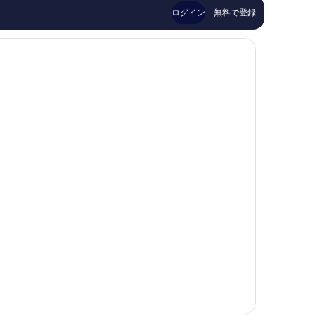
39
口
ログイン
無料で登録
件
コ
件
ミ
の
1,006
口
件
コ
件
ミ
の
口
コ
ミ