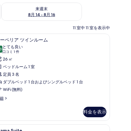
ェック
来週末 8月 14 - 8月 16 の空室状況をチェック
来週末
8月 14 - 8月 16
11 室中 11 室を表示中
セーフティボックス (室内)、デスク、遮光カーテン
ミニバー、セーフティボックス (室内)、デス
ス
4
ーペリア ツインルーム
ー
とても良い
0
10 点中 8.0
ペ
(口
口コミ 1 件
コ
リ
26 ㎡
ミ
ア
ベッドルーム 1 室
1
ツ
定員 3 名
件)
イ
ダブルベッド 1 台およびシングルベッド 1 台
ン
WiFi (無料)
ル
細
ー
料金を表示
ム
の
、セーフティボックス (室内)、デスク、遮光カーテン
rama
Drama Suite | ミニバー、セーフティボッ
す
4
rama Suite