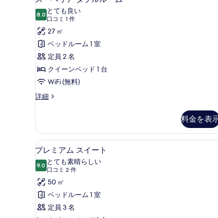
ム
ー
て
とても良い
の
8.0
10 点中 8.0
ペ
(口
の
口コミ 1 件
詳
コ
リ
27 ㎡
細
写
ミ
ア
ベッドルーム 1 室
真
1
ダ
定員 2 名
を
件)
ブ
クイーンベッド 1 台
表
ル
WiFi (無料)
示
ル
す
ス
詳細
ー
ー
る
ペ
料金を表
ム
リ
ア
の
ダ
プレミアム スイート | ミニ
プ
す
6
ブ
プレミアム スイート
レ
ル
べ
とても素晴らしい
ル
9.0
10 点中 9.0
ミ
(口
て
口コミ 2 件
ー
コ
ア
50 ㎡
の
ム
ミ
の
ム
ベッドルーム 1 室
写
詳
2
ス
定員 3 名
真
細
件)