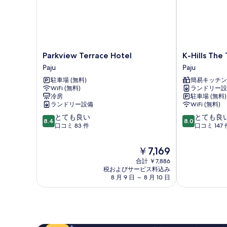
す
る
Parkview
K-
Parkview Terrace Hotel
K-Hills The
Terrace
Hills
Paju
Paju
Hotel
The
駐車場 (無料)
簡易キッチン
Paju
Terrace
WiFi (無料)
ランドリー設
Paju
冷房
駐車場 (無料)
ランドリー設備
WiFi (無料)
10
10
とても良い
とても良
8.4
8.0
段
段
口コミ 83 件
口コミ 147 
階
階
中
中
現
￥7,169
8.4、
8.0、
在
合計 ￥7,886
と
と
の
税およびサービス料込み
て
て
料
8 月 9 日 ～ 8 月 10 日
も
も
金
良
良
は
い、
い、
￥7,169
口
口
コ
コ
ミ
ミ