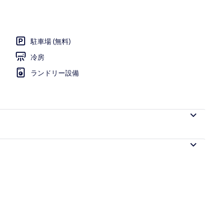
スイート | ミニバー、セーフティボックス (室内)、デスク、遮光カーテン
駐車場 (無料)
冷房
ランドリー設備