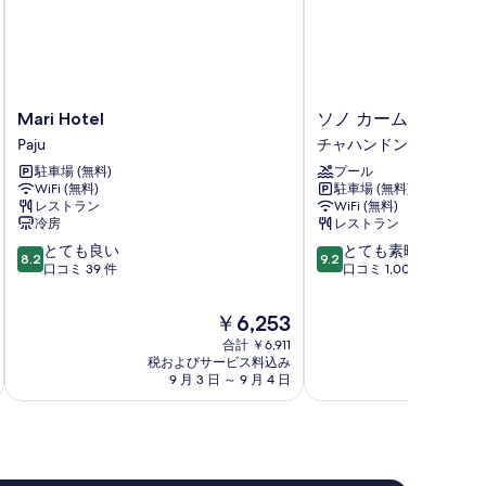
Mari
ソ
Mari Hotel
ソノ カーム コヤン
Hotel
ノ
Paju
チャハンドン
Paju
カ
駐車場 (無料)
プール
ー
WiFi (無料)
駐車場 (無料)
ム
レストラン
WiFi (無料)
コ
冷房
レストラン
ヤ
10
10
とても良い
とても素晴らしい
ン
8.2
9.2
段
段
口コミ 39 件
口コミ 1,006 件
チ
階
階
ャ
中
中
ハ
現
￥6,253
8.2、
9.2、
ン
在
合計 ￥6,911
と
と
ド
の
税およびサービス料込み
税およ
て
て
ン
料
9 月 3 日 ～ 9 月 4 日
8 月 
も
も
金
良
素
は
い、
晴
￥6,253
口
ら
コ
し
ミ
い、