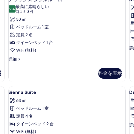
S
ラ
ル
ン
て
最高に素晴らしい
ー
9.4
ル
10 点中 9.4
ッ
(口
の
口コミ 3 件
ム
ー
コ
ク
33 ㎡
写
の
ム
ミ
詳
の
ス
ベッドルーム 1 室
真
細
詳
3
ダ
定員 2 名
を
細
件)
ブ
クイーンベッド 1 台
表
D
詳
ル
WiFi (無料)
示
Su
ル
の
す
デ
詳細
詳
ラ
ー
る
細
ッ
示
料金を表示
ム
ク
ス
の
ダ
バー、セーフティボックス (室内)、デスク、遮光カーテン
Sienna
ミニバー、セーフティボックス (室内
D
す
6
ブ
Sienna Suite
De
Suite
S
ル
べ
63 ㎡
ル
の
て
ー
ベッドルーム 1 室
す
の
ム
定員 4 名
べ
の
写
詳
クイーンベッド 2 台
De
詳
て
真
細
Su
WiFi (無料)