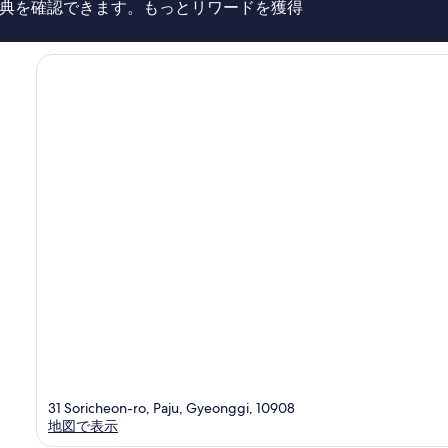
典を確認できます。もっとリワードを獲得
20
件
件
の
口
コ
ミ
31 Soricheon-ro, Paju, Gyeonggi, 10908
地図で表示