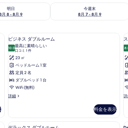
- 8月 9 の空室状況をチェック
今週末 8月 7 - 8月 9 の空室状況をチ
明日
今週末
8月 8 - 8月 9
8月 7 - 8月 9
ニバー、セーフティボックス (室内)、デスク、遮光カーテン
ビジネス ダブルルーム | ミニバー、
ビ
3
ビジネス ダブルルーム
ス
ジ
最高に素晴らしい
10.0
8.
10 点中 10.0
ネ
(口
口コミ 1 件
コ
ス
23 ㎡
ミ
ダ
ベッドルーム 1 室
1
ブ
定員 2 名
件)
ル
ダブルベッド 1 台
ル
WiFi (無料)
ー
ビ
ス
詳細
詳
ジ
ー
ム
ネ
ペ
示
料金を表示
の
ス
リ
ダ
ア
す
ブ
ツ
ミニバー、セーフティボックス (室内)、デスク、遮光カーテン
デラックス ダブルルーム | ミニバー
D
デ
べ
3
ル
イ
デラックス ダブルルーム
D