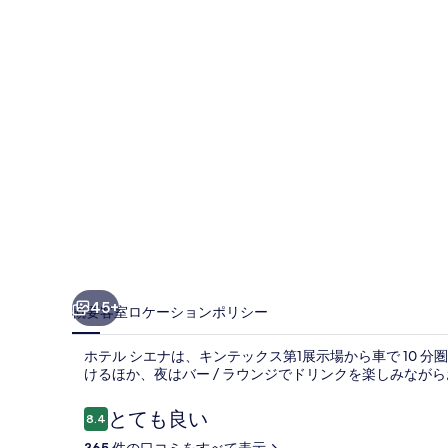
ナ
の
写
真
ギ
ャ
ラ
リ
ー
45+
概要
客室
ロケーション
ポリシー
ホテル シエナは、キンテックス第1展示場から車で 10 
けるほか、夜はバー / ラウンジでドリンクを楽しみなが
口
とても良い
8.4
10段階中8.4
コ
365 件の口コミをすべて表示