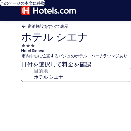
このページの本文に移動
宿泊施設をすべて表示
ホテル シエナ
3.0
Hotel Sienna
つ
市内中心に位置するパジュのホテル、バー / ラウンジあり
星
日付を選択して料金を確認
宿
目的地
泊
施
設
ホ
テ
ル
シ
エ