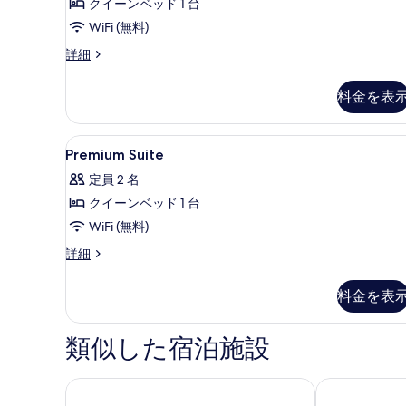
イ
クイーンベッド 1 台
を
ー
WiFi (無料)
表
ト
示
プ
詳細
レ
の
す
ミ
料金を表
す
る
ア
ム
べ
ス
Premium
ミニバー、セーフティボックス 
て
11
イ
Premium Suite
Suite
ー
の
定員 2 名
ト
の
写
の
クイーンベッド 1 台
す
真
詳
WiFi (無料)
べ
細
を
Premium
詳細
て
表
Suite
の
の
示
料金を表
詳
写
す
細
真
る
類似した宿泊施設
を
表
Parkview Terrace Hotel
K-Hills The Te
示