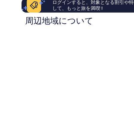
ログインすると、対象となる割引や特
83
147
して、もっと旅を満喫 !
件
件
件
件
周辺地域について
の
の
口
口
コ
コ
ミ
ミ