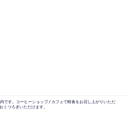
施設の正面 (
分圏内です。コーヒーショップ / カフェで軽食をお召し上がりいただ
らおくつろぎいただけます。
プレミアム 