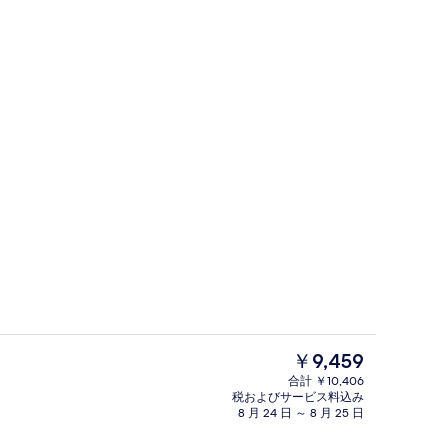
日没後)
カフェ
現
￥9,459
在
合計 ￥10,406
の
税およびサービス料込み
スイート | ミニバー、セーフティボックス (室内)、デスク、遮光カーテン
内部エントランス
料
8 月 24 日 ～ 8 月 25 日
金
は