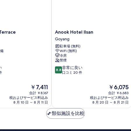
す
る
Anook
 Terrace
Anook Hotel Ilsan
Hotel
Goyang
Ilsan
駐車場 (無料)
Goyang
備
WiFi (無料)
冷房
禁煙
10
い
非常に良い
8.8
段
件
口コミ 20 件
階
中
現
現
￥7,411
￥6,075
8.8、
在
在
合計 ￥8,167
合計 ￥6,683
非
の
の
税およびサービス料込み
税およびサービス料込み
常
料
料
8 月 10 日 ～ 8 月 11 日
8 月 20 日 ～ 8 月 21 日
に
金
金
良
は
は
類似施設を比較
い、
￥7,411
￥6,075
口
コ
ミ