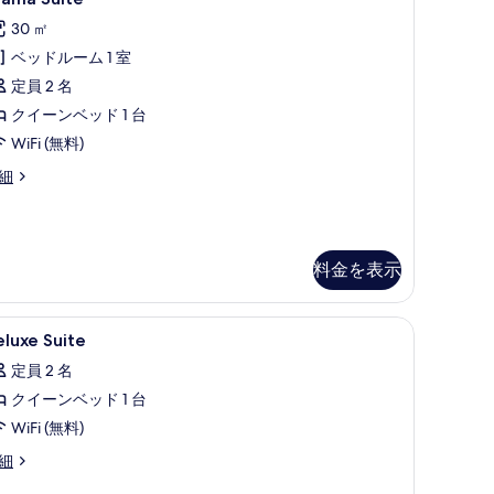
uite
べ
30 ㎡
の
て
ベッドルーム 1 室
す
の
定員 2 名
べ
写
クイーンベッド 1 台
て
真
WiFi (無料)
の
を
rama
細
写
表
ite
真
示
を
す
表
料金を表示
る
示
す
)、デスク、遮光カーテン
eluxe
ミニバー、セーフティボックス (室内)、デス
19
luxe Suite
る
uite
定員 2 名
の
クイーンベッド 1 台
す
WiFi (無料)
べ
luxe
細
て
ite