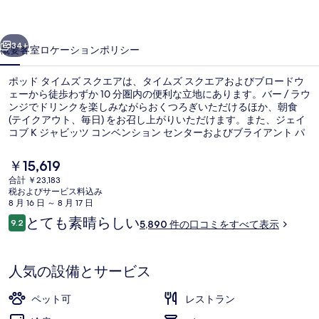
ズ
前へ
次へ
ス
34+
概要
客室
ロケーション
ポリシー
ク
ポッド タイムズ スクエアは、タイムズ スクエアおよびブロードウ
エ
ェーから徒歩わずか 10 分圏内の便利な立地にあります。バー / ラウ
ンジでドリンクを楽しみながらおくつろぎいただけるほか、朝食
ア
(テイクアウト、毎日) をお召し上がりいただけます。また、ジェイ
の
コブ K ジャビッツ コンベンション センターおよびブライアント パ
ークは徒歩 15 分圏内にあります。旅行者は観光に便利なロケーシ
写
ョンや、公共交通機関が充実している点を気に入っています。地下
現
￥15,619
鉄 42 ストリート - ポート オーソリティ バス ターミナル駅までは 4
在
真
合計 ￥23,183
分で、地下鉄 タイムズ スクエア - 42 ストリート駅までは 7 分で
の
税およびサービス料込み
す。
フロント
ギ
料
8 月 16 日 ～ 8 月 17 日
金
口
とても素晴らしい
ャ
9.2
5,890 件の口コミをすべて表示
は
10段階中9.2
コ
￥15,619
ラ
ミ
で
す
リ
人気の設備とサービス
ー
ペット可
レストラン