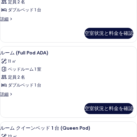
表
定員 2 名
Pod)
示
ダブルベッド 1 台
の
す
ル
詳細
す
る
ー
べ
ム
空室状況と料金を確認
(Full
て
Pod)
の
の
セーフティボックス (室内)、デスク
ル
写
7
詳
ルーム (Full Pod ADA)
ー
細
真
11 ㎡
ム
を
ベッドルーム 1 室
(Full
表
定員 2 名
Pod
示
ダブルベッド 1 台
ADA)
す
の
ル
詳細
る
ー
す
ム
空室状況と料金を確認
べ
(Full
Pod
て
ADA)
セーフティボックス (室内)、デスク
ル
の
10
の
ルーム クイーンベッド 1 台 (Queen Pod)
ー
詳
写
12 ㎡