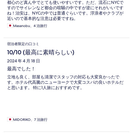
都心のど真ん中でとても使いやすいです。ただ、流石にNYCで
すのでサイレンなど都会の喧騒の中ですが逆にそれがいいです
ね！治安は、NYCの中では普通ぐらいです。浮浪者やクラブが
近いので基本的な注意は必要ですね。
Masanobu、4 泊旅行
宿泊者限定の口コミ
10/10 (最高に素晴らしい)
2024 年 4 月 18 日
最高でした！
立地も良く、部屋も清潔でスタッフの対応も大変良かったで
す。ホテル代高騰のニューヨークで大変コスパの良いホテルだ
と思います。 特に1人旅におすすめです。
MIDORIKO、7 泊旅行