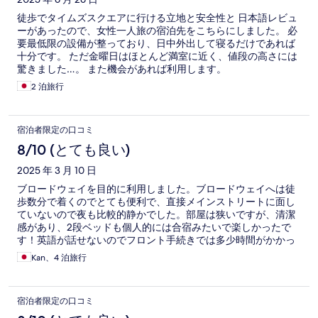
徒歩でタイムズスクエアに行ける立地と安全性と 日本語レビュ
ーがあったので、女性一人旅の宿泊先をこちらにしました。 必
要最低限の設備が整っており、日中外出して寝るだけであれば
十分です。 ただ金曜日はほとんど満室に近く、値段の高さには
驚きました…。 また機会があれば利用します。
2 泊旅行
宿泊者限定の口コミ
8/10 (とても良い)
2025 年 3 月 10 日
ブロードウェイを目的に利用しました。ブロードウェイへは徒
歩数分で着くのでとても便利で、直接メインストリートに面し
ていないので夜も比較的静かでした。部屋は狭いですが、清潔
感があり、2段ベッドも個人的には合宿みたいで楽しかったで
す！英語が話せないのでフロント手続きでは多少時間がかかっ
てしまいましたが、スタッフの方も親切に対応してくださいま
Kan、4 泊旅行
した。1人旅にはぴったりのホテルだと思います。
宿泊者限定の口コミ