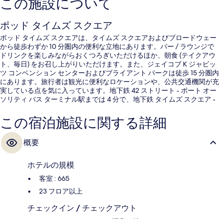
この施設について
ポッド タイムズ スクエア
ポッド タイムズ スクエアは、タイムズ スクエアおよびブロードウェー
から徒歩わずか 10 分圏内の便利な立地にあります。バー / ラウンジで
ドリンクを楽しみながらおくつろぎいただけるほか、朝食 (テイクアウ
ト、毎日) をお召し上がりいただけます。また、ジェイコブ K ジャビッ
ツ コンベンション センターおよびブライアント パークは徒歩 15 分圏内
にあります。旅行者は観光に便利なロケーションや、公共交通機関が充
実している点を気に入っています。地下鉄 42 ストリート - ポート オー
ソリティ バス ターミナル駅までは 4 分で、地下鉄 タイムズ スクエア -
42 ストリート駅までは 7 分です。
この宿泊施設に関する詳細
概要
ホテルの規模
客室 : 665
23 フロア以上
チェックイン / チェックアウト