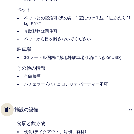
ペット
ペットとの宿泊可 (犬のみ、1 室につき 1 匹、1 匹あたり 11
kg まで)*
介助動物は同伴可
ペットから目を離さないでください
駐車場
30 メートル圏内に敷地外駐車場 (1 泊につき 67 USD)
その他の情報
全館禁煙
バチェラー / バチェロレッテ パーティー不可
施設の設備
食事と飲み物
朝食 (テイクアウト、毎朝、有料)