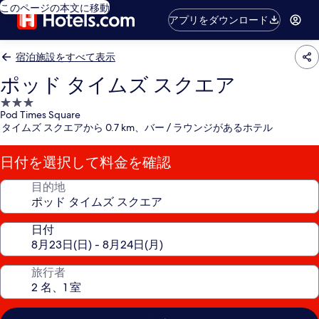
このページの本文に移動
アプリをダウンロード
宿泊施設をすべて表示
ポッド タイムズ スクエア
3.0
Pod Times Square
つ
タイムズ スクエアから 0.7 km、バー / ラウンジがあるホテル
星
宿
日付を選択して料金を確認
泊
施
目的地
設
日付
旅行者