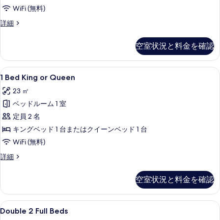
す
す
WiFi (無料)
る
べ
Corner
詳細
て
Manhattan
View
の
空室状況と料金を確認
Balcony
写
King
Bed
真
1
エジプト綿のシーツ、高級寝具、ピロー
5
の
1 Bed King or Queen
を
Bed
詳
23 ㎡
細
King
表
ベッドルーム 1 室
or
示
Queen
定員 2 名
す
の
キングベッド 1 台またはクイーンベッド 1 台
る
す
WiFi (無料)
べ
1
詳細
Bed
て
King
の
空室状況と料金を確認
or
写
Queen
の
真
Double
Double 2 Full Beds | エ
5
詳
Double 2 Full Beds
2
を
細