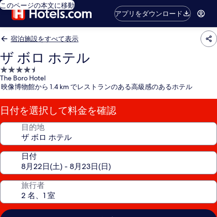
このページの本文に移動
アプリをダウンロード
宿泊施設をすべて表示
ザ ボロ ホテル
4.5
The Boro Hotel
つ
映像博物館から 1.4 km でレストランのある高級感のあるホテル
星
宿
日付を選択して料金を確認
泊
施
目的地
設
日付
旅行者