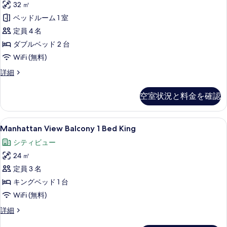
32 ㎡
Full
表
ベッドルーム 1 室
Beds
示
の
定員 4 名
す
す
ダブルベッド 2 台
る
べ
WiFi (無料)
て
Double
詳細
2
の
Full
空室状況と料金を確認
写
Beds
の
真
詳
Manhattan
エジプト綿のシーツ、高級寝具、ピロー
を
6
細
Manhattan View Balcony 1 Bed King
View
表
シティビュー
Balcony
示
24 ㎡
1
す
Bed
定員 3 名
る
King
キングベッド 1 台
の
WiFi (無料)
す
Manhattan
詳細
べ
View