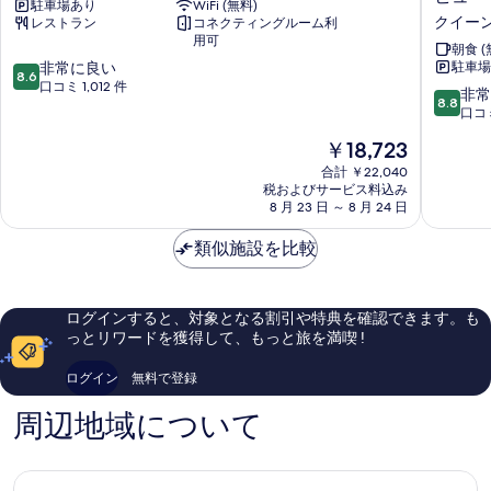
駐車場あり
WiFi (無料)
リ
プ
テ
シ
クイー
レストラン
コネクティングルーム利
C
レ
ィ
テ
用可
ホ
イ
朝食 (
ィ
10
ビ
テ
非常に良い
ス
駐車場
8.6
ビ
段
ル
口コミ 1,012 件
ス
10
非常
ュ
ュ
8.8
階
BW
イ
段
口コミ
ー
ー
中
プ
ー
階
の
8.6、
現
レ
￥18,723
ツ
中
の
詳
非
在
ミ
バ
8.8、
合計 ￥22,040
細
す
常
の
ア
イ
税およびサービス料込み
非
に
料
コ
マ
8 月 23 日 ～ 8 月 24 日
べ
常
良
金
レ
リ
に
て
い、
は
ク
オ
類似施設を比較
良
口
￥18,723
シ
ッ
の
い、
コ
ョ
ト
口
写
ミ
ン
ニ
コ
ログインすると、対象となる割引や特典を確認できます。も
1,012
真
ク
ュ
ミ
っとリワードを獲得して、もっと旅を満喫 !
件
イ
ー
1,247
を
件
ー
ヨ
件
ログイン
無料で登録
表
の
ン
ー
件
口
ズ
ク
の
示
周辺地域について
コ
ロ
口
す
ミ
ン
コ
グ
る
ミ
ア