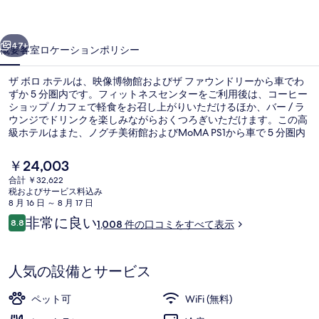
の
前へ
次へ
写
47+
概要
客室
ロケーション
ポリシー
真
ザ ボロ ホテルは、映像博物館およびザ ファウンドリーから車でわ
ギ
ずか 5 分圏内です。フィットネスセンターをご利用後は、コーヒー
ショップ / カフェで軽食をお召し上がりいただけるほか、バー / ラ
ャ
ウンジでドリンクを楽しみながらおくつろぎいただけます。この高
ラ
級ホテルはまた、ノグチ美術館およびMoMA PS1から車で 5 分圏内
に位置しています。旅行者は周辺の公共交通機関が充実している点
リ
を気に入っています。地下鉄 39 アベニュー駅までは 5 分で、地下
現
￥24,003
鉄 クイーンズボロ プラザ駅までは 7 分です。
在
ー
合計 ￥32,622
の
税およびサービス料込み
暖炉
料
8 月 16 日 ～ 8 月 17 日
金
口
非常に良い
8.8
1,008 件の口コミをすべて表示
は
10段階中8.8
コ
￥24,003
ミ
で
す
人気の設備とサービス
ペット可
WiFi (無料)