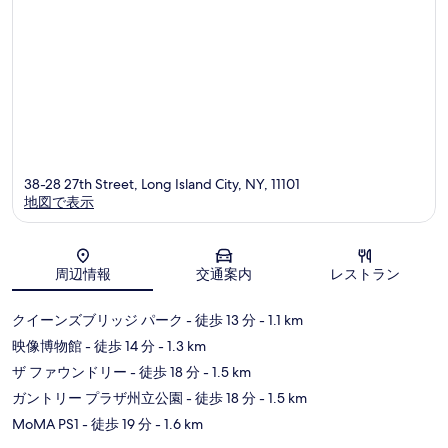
イ
ラ
ン
ド
シ
テ
ィ
/
マ
ン
38-28 27th Street, Long Island City, NY, 11101
ハ
地図で表示
ッ
タ
ン
地図
ビ
周辺情報
交通案内
レストラン
ュ
ー
ク
クイーンズブリッジ パーク
- 徒歩 13 分
- 1.1 km
イ
映像博物館
- 徒歩 14 分
- 1.3 km
ー
ン
ザ ファウンドリー
- 徒歩 18 分
- 1.5 km
ズ
ガントリー プラザ州立公園
- 徒歩 18 分
- 1.5 km
MoMA PS1
- 徒歩 19 分
- 1.6 km