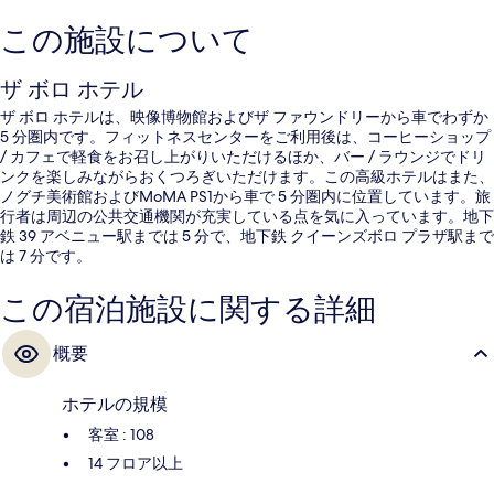
この施設について
ザ ボロ ホテル
ザ ボロ ホテルは、映像博物館およびザ ファウンドリーから車でわずか
5 分圏内です。フィットネスセンターをご利用後は、コーヒーショップ
/ カフェで軽食をお召し上がりいただけるほか、バー / ラウンジでドリ
ンクを楽しみながらおくつろぎいただけます。この高級ホテルはまた、
ノグチ美術館およびMoMA PS1から車で 5 分圏内に位置しています。旅
行者は周辺の公共交通機関が充実している点を気に入っています。地下
鉄 39 アベニュー駅までは 5 分で、地下鉄 クイーンズボロ プラザ駅まで
は 7 分です。
この宿泊施設に関する詳細
概要
ホテルの規模
客室 : 108
14 フロア以上