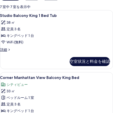
用
可
7 室中 7 室を表示中
能
Studio
Studio Balcony King 1 B
6
Studio Balcony King 1 Bed Tub
な
Balcony
客
38 ㎡
King
室
定員 3 名
1
の
Bed
キングベッド 1 台
絞
Tub
WiFi (無料)
り
の
Studio
詳細
込
す
Balcony
み
King
べ
条
空室状況と料金を確認
1
件
て
Bed
Tub
の
Corner
エジプト綿のシーツ、高級寝具、ピロー
6
の
Corner Manhattan View Balcony King Bed
写
Manhattan
詳
シティビュー
細
View
真
33 ㎡
Balcony
を
King
ベッドルーム 1 室
表
Bed
定員 3 名
示
の
キングベッド 1 台