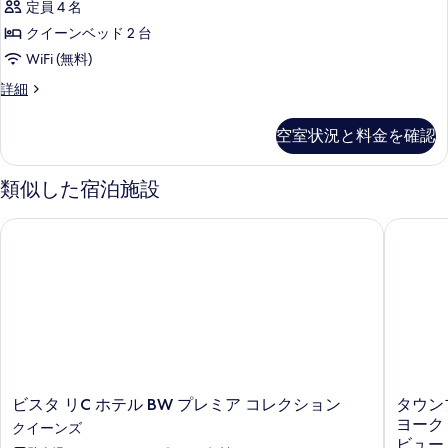
定員 4 名
す
ス
クイーンベッド 2 台
る
イ
WiFi (無料)
ー
プ
詳細
ト
レ
2
ミ
空室状況と料金を確認
ア
ベ
ム
ッ
ス
類似した宿泊施設
イ
ド
ー
ル
ビスタ リC ホテル BW プレミア コレクション
タウンプ
ト
ー
2
ベ
ム
ッ
バ
ド
ル
ル
ー
コ
ム
バ
ニ
ル
ビ
タ
ビスタ リC ホテル BW プレミア コレクション
タウン
ー
コ
ス
ウ
ヨーク
クイーンズ
ニ
シ
タ
ン
ビュー
ー