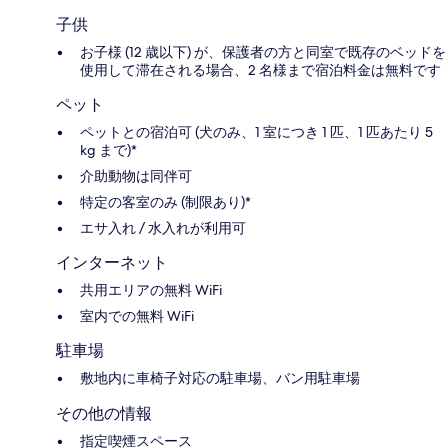
子供
お子様 (12 歳以下) が、保護者の方と同室で既存のベッドを
使用して滞在される場合、2 名様まで宿泊料金は無料です
ペット
ペットとの宿泊可 (犬のみ、1 室につき 1 匹、1 匹あたり 5
kg まで)*
介助動物は同伴可
特定の客室のみ (制限あり)*
エサ入れ / 水入れが利用可
インターネット
共用エリアの無料 WiFi
室内での無料 WiFi
駐車場
敷地内に車椅子対応の駐車場、バン用駐車場
その他の情報
指定喫煙スペース