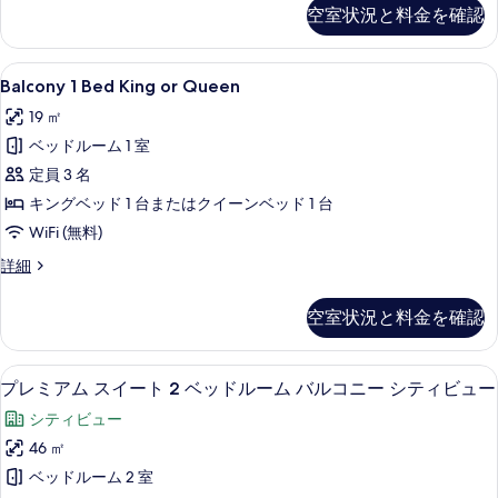
Balcony
て
空室状況と料金を確認
1
の
Bed
King
写
Balcony
Balcony 1 Bed King or Q
6
の
Balcony 1 Bed King or Queen
真
1
詳
19 ㎡
細
Bed
を
ベッドルーム 1 室
King
表
or
定員 3 名
示
Queen
キングベッド 1 台またはクイーンベッド 1 台
す
の
WiFi (無料)
る
す
Balcony
詳細
べ
1
Bed
て
空室状況と料金を確認
King
の
or
Queen
写
エジプト綿のシーツ、高級寝具、ピロー
プ
5
の
プレミアム スイート 2 ベッドルーム バルコニー シティビュー
真
レ
詳
シティビュー
細
を
ミ
46 ㎡
表
ア
ベッドルーム 2 室
示
ム