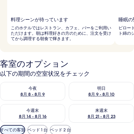
料理シーンが待っています
睡眠の
このホテルではレストラン、カフェ、バーをご利用い
ピロー
ただけます。朝は料理好きの方のために、注文を受け
ト綿の
てから調理する朝食で輝きます。
客室のオプション
以下の期間の空室状況をチェック
今夜 8月 8 - 8月 9 の空室状況をチェック
明日 8月 9 - 8月 10 の空室
今夜
明日
8月 8 - 8月 9
8月 9 - 8月 10
今週末 8月 14 - 8月 16 の空室状況をチェック
来週末 8月 21 - 8月 23 の
今週末
来週末
8月 14 - 8月 16
8月 21 - 8月 23
利
すべての客室
ベッド 1 台
ベッド 2 台