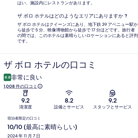
はい、施設内にレストランがあります。
ザ ボロ ホテルはどのようなエリアにありますか ?
ザ ボロ ホテルはクイーンズにあり、地下鉄 39 アベニュー駅か
ら徒歩で 5 分、映像博物館から徒歩で 17 分ほどです。旅行者
の間では、このホテルは素晴らしいロケーションにあると評判
です。
ザ ボロ ホテルの口コミ
口
コ
非常に良い
8.8
ミ
1,008 件の口コミ
9.2
8.2
9.2
清潔度
設備とサービス
スタッフとサービス
口
宿泊者限定の口コミ
コ
10/10 (最高に素晴らしい)
ミ
2024 年 11 月 7 日