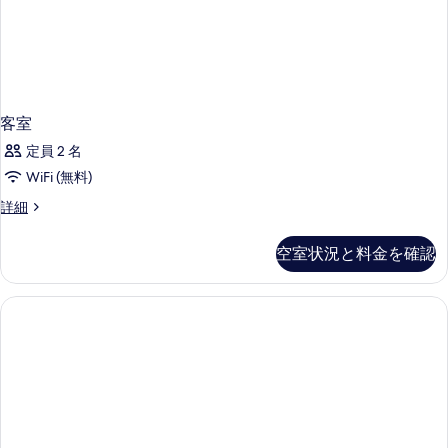
の
ビ
す
ュ
ー
べ
の
て
詳
細
の
客室
写
定員 2 名
真
WiFi (無料)
を
客
詳細
表
室
示
の
空室状況と料金を確認
す
詳
細
る