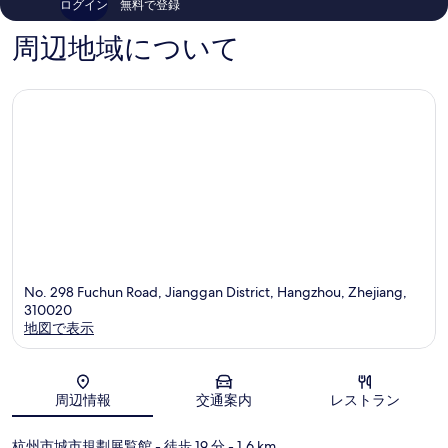
ログイン
無料で登録
5
怡
562
件
酒
件
周辺地域について
件
店)
件
の
拱
の
口
墅
口
コ
コ
ミ
ミ
No. 298 Fuchun Road, Jianggan District, Hangzhou, Zhejiang,
310020
地図で表示
地図
周辺情報
交通案内
レストラン
杭州市城市規劃展覧館
- 徒歩 19 分
- 1.6 km