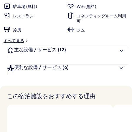
江
駐車場 (無料)
WiFi (無料)
新
レストラン
コネクティングルーム利用
可
城
冷房
ジム
万
すべて見る
怡
主な設備 / サービス
(12)
酒
店)
便利な設備 / サービス
(6)
の
写
真
この宿泊施設をおすすめする理由
ギ
ャ
ラ
リ