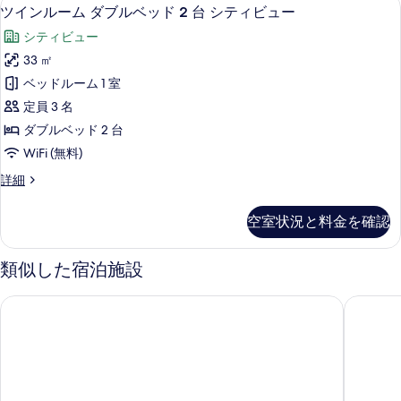
て
ツ
4
ム
ツインルーム ダブルベッド 2 台 シティビュー
ド
の
イ
ダ
2
シティビュー
ブ
写
ン
台
ル
33 ㎡
真
ル
ベ
の
ベッドルーム 1 室
ッ
を
ー
す
ド
定員 3 名
表
ム
2
べ
ダブルベッド 2 台
台
示
ダ
て
WiFi (無料)
の
す
ブ
詳
の
ツ
詳細
る
細
ル
イ
写
ベ
ン
真
空室状況と料金を確認
ル
ッ
を
ー
ド
ム
類似した宿泊施設
表
ダ
2
示
ブ
台
Crowne Plaza Hangzhou Science City by IHG
コートヤ
ル
す
シ
ベ
る
ッ
テ
ド
ィ
2
台
ビ