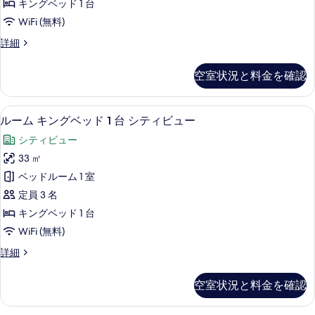
ッ
キングベッド 1 台
グ
ル
ベ
ド
WiFi (無料)
ー
ッ
1
プ
詳細
ド
ム
レ
台
1
キ
ミ
台
の
空室状況と料金を確認
ア
の
ン
す
ル
詳
グ
ー
細
べ
羽毛の掛け布団、ピロートップベッド、
ル
5
ム
ルーム キングベッド 1 台 シティビュー
ベ
て
ー
キ
ッ
シティビュー
ン
の
ム
グ
ド
33 ㎡
写
キ
ベ
1
ベッドルーム 1 室
ッ
真
ン
台
ド
定員 3 名
を
グ
1
の
キングベッド 1 台
台
表
ベ
す
WiFi (無料)
の
示
ッ
詳
べ
ル
詳細
す
細
ド
ー
て
る
1
ム
の
空室状況と料金を確認
キ
台
写
ン
シ
グ