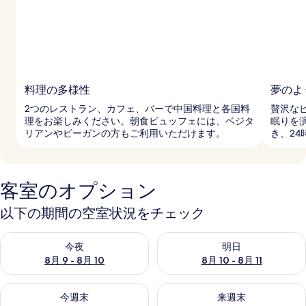
ー
料理の多様性
夢のよ
2つのレストラン、カフェ、バーで中国料理と各国料
贅沢な
理をお楽しみください。朝食ビュッフェには、ベジタ
眠りを
リアンやビーガンの方もご利用いただけます。
き、2
客室のオプション
以下の期間の空室状況をチェック
今夜 8月 9 - 8月 10 の空室状況をチェック
明日 8月 10 - 8月 11 の空
今夜
明日
8月 9 - 8月 10
8月 10 - 8月 11
今週末 8月 14 - 8月 16 の空室状況をチェック
来週末 8月 21 - 8月 23 の
今週末
来週末