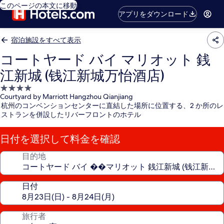
このページの本文に移動
アプリをダウンロード
宿泊施設をすべて表示
コートヤード バイ マリオット 銭
江新城 (钱江新城万怡酒店)
4.0
Courtyard by Marriott Hangzhou Qianjiang
つ
杭州のコンベンションセンターに直結した場所に位置する、2 か所のレ
星
ストランを併設したリバーフロントのホテル
宿
泊
日付を選択して料金を確認
施
設
目的地
日付
旅行者