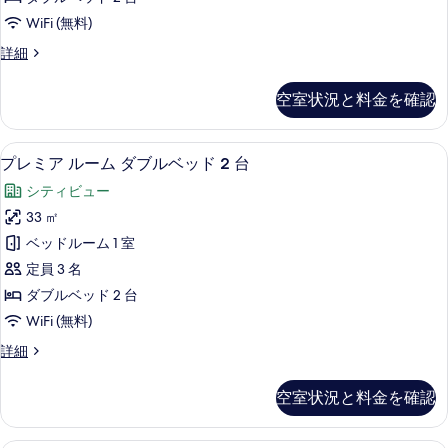
ダ
WiFi (無料)
ブ
ツ
詳細
ル
イ
ベ
ン
空室状況と料金を確認
ル
ッ
ー
ド
ム
羽毛の掛け布団、ピロートップベッド、
プ
4
ダ
プレミア ルーム ダブルベッド 2 台
2
レ
ブ
台
シティビュー
ル
ミ
リ
ベ
33 ㎡
ア
ッ
バ
ベッドルーム 1 室
ド
ル
ー
2
定員 3 名
ー
台
ビ
ダブルベッド 2 台
リ
ム
ュ
WiFi (無料)
バ
ダ
ー
ー
プ
詳細
ビ
ブ
レ
の
ュ
ル
ミ
ー
す
空室状況と料金を確認
ア
ベ
の
べ
ル
詳
ッ
ー
細
羽毛の掛け布団、ピロートップベッド、