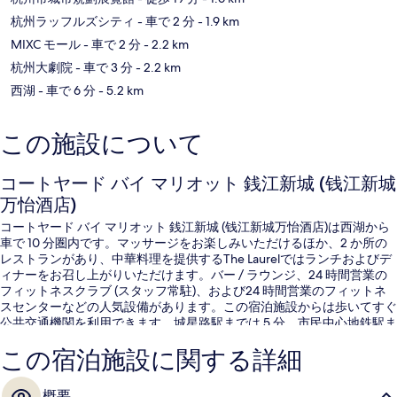
杭州ラッフルズシティ
- 車で 2 分
- 1.9 km
MIXC モール
- 車で 2 分
- 2.2 km
杭州大劇院
- 車で 3 分
- 2.2 km
西湖
- 車で 6 分
- 5.2 km
この施設について
コートヤード バイ マリオット 銭江新城 (钱江新城
万怡酒店)
コートヤード バイ マリオット 銭江新城 (钱江新城万怡酒店)は西湖から
車で 10 分圏内です。マッサージをお楽しみいただけるほか、2 か所の
レストランがあり、中華料理を提供するThe Laurelではランチおよびデ
ィナーをお召し上がりいただけます。バー / ラウンジ、24 時間営業の
フィットネスクラブ (スタッフ常駐)、および24 時間営業のフィットネ
スセンターなどの人気設備があります。この宿泊施設からは歩いてすぐ
公共交通機関を利用できます。城星路駅までは 5 分、市民中心地鉄駅ま
では 12 分です。
この宿泊施設に関する詳細
概要