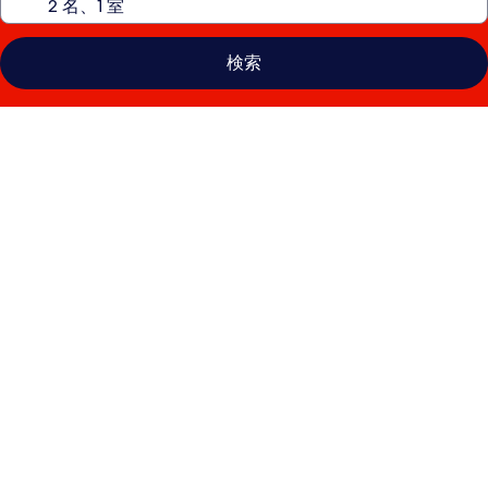
検索
コ
ー
ト
ヤ