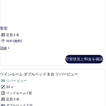
客室
定員 2 名
WiFi (無料)
客
詳細
室
の
空室状況と料金を確認
詳
細
羽毛の掛け布団、ピロートップベッド、
ツ
5
ツインルーム ダブルベッド 2 台 リバービュー
イ
リバー ビュー
ン
33 ㎡
ル
ベッドルーム 1 室
ー
定員 3 名
ム
ダブルベッド 2 台