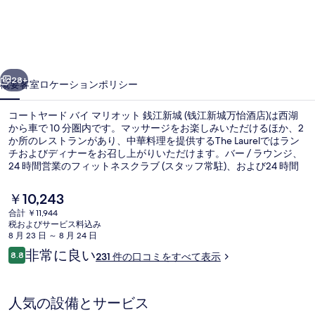
ー
ド
バ
前へ
次へ
イ
28+
概要
客室
ロケーション
ポリシー
マ
コートヤード バイ マリオット 銭江新城 (钱江新城万怡酒店)は西湖
リ
から車で 10 分圏内です。マッサージをお楽しみいただけるほか、2
か所のレストランがあり、中華料理を提供するThe Laurelではラン
オ
チおよびディナーをお召し上がりいただけます。バー / ラウンジ、
ッ
24 時間営業のフィットネスクラブ (スタッフ常駐)、および24 時間
営業のフィットネスセンターなどの人気設備があります。この宿泊
ト
施設からは歩いてすぐ公共交通機関を利用できます。城星路駅まで
現
￥10,243
は 5 分、市民中心地鉄駅までは 12 分です。
在
銭
合計 ￥11,944
の
税およびサービス料込み
フロント
江
料
8 月 23 日 ～ 8 月 24 日
金
口
非常に良い
新
8.8
231 件の口コミをすべて表示
は
10段階中8.8
コ
￥10,243
城
ミ
で
す
(钱
人気の設備とサービス