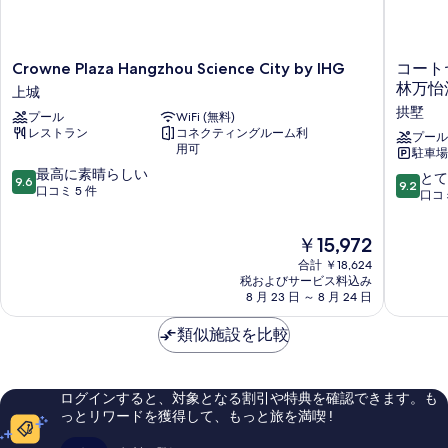
シ
ュ
テ
ィ
ー
ビ
Crowne
コ
Crowne Plaza Hangzhou Science City by IHG
コート
の
ュ
Plaza
ー
林万怡
上城
ー
す
Hangzhou
ト
の
拱墅
プール
WiFi (無料)
Science
ヤ
べ
詳
レストラン
コネクティングルーム利
City
ー
プール
て
細
用可
駐車場 
by
ド
10
の
IHG
最高に素晴らしい
バ
10
とて
9.6
9.2
段
上
口コミ 5 件
イ
段
口コミ
写
階
城
マ
階
真
中
リ
中
現
￥15,972
9.6、
オ
9.2、
を
在
最
ッ
合計 ￥18,624
と
の
表
高
税およびサービス料込み
ト
て
料
8 月 23 日 ～ 8 月 24 日
に
杭
も
示
金
素
州
素
す
は
類似施設を比較
晴
武
晴
￥15,972
ら
林
る
ら
し
(杭
し
い、
州
い、
ログインすると、対象となる割引や特典を確認できます。も
口
武
口
っとリワードを獲得して、もっと旅を満喫 !
コ
林
コ
ミ
万
ミ