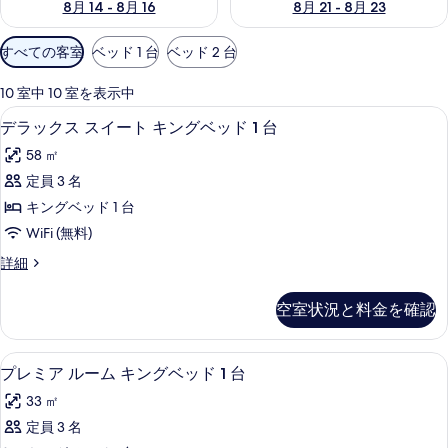
8月 14 - 8月 16
8月 21 - 8月 23
利
すべての客室
ベッド 1 台
ベッド 2 台
用
可
10 室中 10 室を表示中
能
羽毛の掛け布団、ピロートップベッド、
デ
2
デラックス スイート キングベッド 1 台
な
ラ
客
58 ㎡
ッ
室
定員 3 名
ク
の
キングベッド 1 台
ス
絞
WiFi (無料)
り
ス
デ
詳細
込
イ
ラ
み
ー
ッ
条
空室状況と料金を確認
ク
ト
件
ス
キ
ス
羽毛の掛け布団、ピロートップベッド、
プ
6
イ
プレミア ルーム キングベッド 1 台
ン
レ
ー
グ
33 ㎡
ト
ミ
キ
ベ
定員 3 名
ア
ン