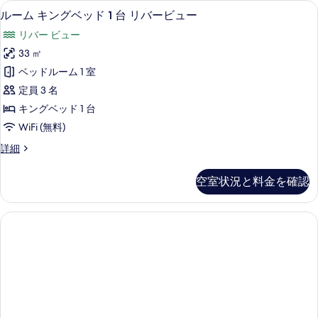
真
羽毛の掛け布団、ピロートップベッド、
ル
5
ベ
テ
ルーム キングベッド 1 台 リバービュー
を
ー
ッ
ィ
リバー ビュー
ド
表
ム
ビ
1
33 ㎡
示
キ
台
ュ
ベッドルーム 1 室
シ
す
ン
ー
テ
定員 3 名
る
グ
ィ
の
キングベッド 1 台
ビ
ベ
す
WiFi (無料)
ュ
ッ
ー
べ
ル
詳細
の
ド
ー
て
詳
1
ム
細
の
空室状況と料金を確認
キ
台
写
ン
リ
グ
真
ベ
バ
を
ッ
ー
ド
表
ビ
1
示
台
ュ
リ
す
ー
バ
る
ー