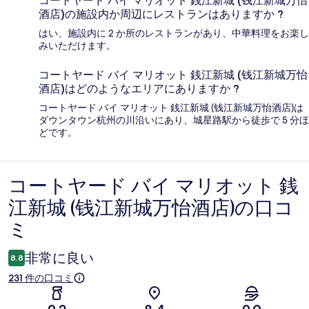
コートヤード バイ マリオット 銭江新城 (钱江新城万怡
酒店)の施設内か周辺にレストランはありますか ?
はい、施設内に 2 か所のレストランがあり、中華料理をお楽し
みいただけます。
コートヤード バイ マリオット 銭江新城 (钱江新城万怡
酒店)はどのようなエリアにありますか ?
コートヤード バイ マリオット 銭江新城 (钱江新城万怡酒店)は
ダウンタウン杭州の川沿いにあり、城星路駅から徒歩で 5 分ほ
どです。
コートヤード バイ マリオット 銭
口
江新城 (钱江新城万怡酒店)の口コ
コ
ミ
ミ
非常に良い
8.8
231 件の口コミ