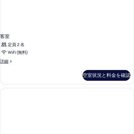
客室
定員 2 名
WiFi (無料)
客
詳細
室
の
空室状況と料金を確認
詳
細