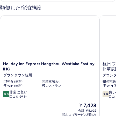
テ
表
ル
ィ
類似した宿泊施設
示
ブ
ル
ダ
す
Holiday Inn Express Hangzhou Westlake East by IHG
杭州 フ
ー
ブ
る
ル
ム
ル
の
ー
ム
す
の
べ
詳
て
細
の
Holiday
杭
Holiday Inn Express Hangzhou Westlake East by
杭州 
写
Inn
州
IHG
州華辰
真
Express
フ
ダウンタウン杭州
ダウン
Hangzhou
ア
を
Westlake
朝食 (無料)
駐車場あり
チ
空港送
表
WiFi (無料)
レストラン
WiFi 
East
ェ
by
ン
示
10
10
非常に良い
良い
8.8
7.8
IHG
イ
段
段
口コミ 59 件
口コミ
す
ダ
ン
階
階
現
￥7,428
ウ
タ
る
中
中
在
ン
ー
8.8、
7.8、
合計 ￥8,662
の
タ
ナ
税およびサービス料込み
非
良