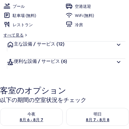
景
プール
空港送迎
国
駐車場 (無料)
WiFi (無料)
际
レストラン
冷房
大
すべて見る
酒
主な設備 / サービス
(12)
店)
の
便利な設備 / サービス
(6)
写
真
ギ
客室のオプション
ャ
以下の期間の空室状況をチェック
ラ
今夜 8月 6 - 8月 7 の空室状況をチェック
明日 8月 7 - 8月 8 の空室
リ
今夜
明日
8月 6 - 8月 7
8月 7 - 8月 8
ー