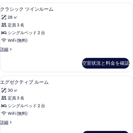
ト
ィ
す
クラシック ツインルーム | ミニバーの
ク
3
ブ
クラシック ツインルーム
の
る
ラ
ス
す
28 ㎡
イ
シ
ー
べ
定員 3 名
ッ
ト
て
シングルベッド 2 台
の
ク
詳
の
WiFi (無料)
ツ
細
写
ク
詳細
イ
ラ
真
ン
シ
空室状況と料金を確認
を
ッ
ル
ク
表
ー
ツ
エグゼクティブ ルーム | ミニバーのア
エ
示
3
イ
エグゼクティブ ルーム
ム
グ
ン
す
の
30 ㎡
ル
ゼ
る
ー
す
定員 3 名
ク
ム
べ
シングルベッド 2 台
の
テ
詳
て
WiFi (無料)
ィ
細
の
エ
詳細
ブ
グ
写
ゼ