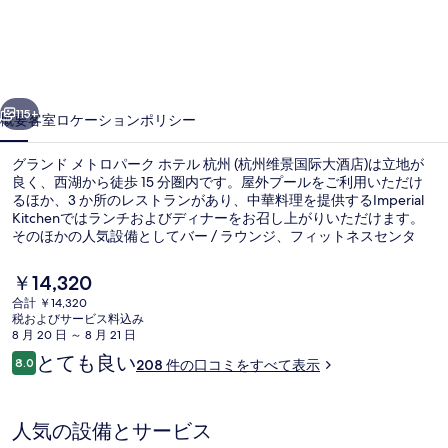
メ
ト
ロ
前へ
次へ
パ
115+
概要
客室
ロケーション
ポリシー
ー
グランド メトロパーク ホテル 杭州 (杭州维景国际大酒店)は立地が
ク
良く、西湖から徒歩 15 分圏内です。屋外プールをご利用いただけ
るほか、3 か所のレストランがあり、中華料理を提供するImperial
ホ
Kitchenではランチおよびディナーをお召し上がりいただけます。
テ
そのほかの人気設備としてバー / ラウンジ、フィットネスセンタ
ー、およびサウナがあります。周辺ではさまざまな公共交通機関を
ル
利用できます。万安橋駅までは 11 分、万安橋駅までは 11 分です。
現
￥14,320
在
杭
合計 ￥14,320
の
税およびサービス料込み
ロビー
州
料
8 月 20 日 ～ 8 月 21 日
金
口
とても良い
(杭
8.0
208 件の口コミをすべて表示
は
10段階中8.0
コ
￥14,320
州
ミ
で
す
维
人気の設備とサービス