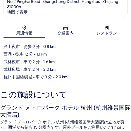
No 2 Pinghai Road, Shangcheng District, Hangzhou, Zhejiang,
310006
地図で表示
地図
周辺情報
交通案内
レストラン
呉山夜市
- 徒歩 9 分
- 0.8 km
西湖
- 徒歩 12 分
- 1.1 km
武林夜市
- 車で 2 分
- 1.6 km
武林広場
- 車で 2 分
- 2.0 km
杭州中国絲綢城
- 車で 3 分
- 2.9 km
この施設について
グランド メトロパーク ホテル 杭州 (杭州维景国际
大酒店)
グランド メトロパーク ホテル 杭州 (杭州维景国际大酒店)は立地が良
く、西湖から徒歩 15 分圏内です。屋外プールをご利用いただけるほ