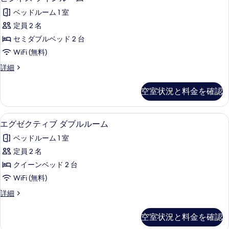
ツ
ジ
ま
示
イ
ベッドルーム 1 室
た
ネ
す
は
ン
定員 2 名
ス
る
ツ
ル
セミダブルベッド 2 台
イ
ツ
ン
ー
WiFi (無料)
イ
ル
ム
ビ
詳細
ー
ン
ジ
の
ム
ル
ネ
の
空室状況と料金を確認
す
ス
詳
ー
ツ
べ
細
ム
イ
ミニバーのアイテム (無料)、セーフテ
エ
て
3
ン
エグゼクティブ ダブルルーム
の
グ
ル
の
す
ベッドルーム 1 室
ー
ゼ
写
ム
べ
定員 2 名
ク
真
の
て
クイーンベッド 2 台
詳
テ
を
細
の
WiFi (無料)
ィ
表
写
エ
詳細
ブ
示
グ
真
ダ
ゼ
す
空室状況と料金を確認
を
ク
ブ
る