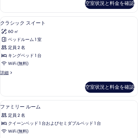
ル
空室状況と料金を確認
真
ク
ー
テ
を
ム
ィ
クラシック スイート | ミニバーのアイ
ク
表
5
ブ
クラシック スイート
の
ラ
ル
示
す
60 ㎡
ー
シ
す
ム
べ
ベッドルーム 1 室
ッ
る
の
て
定員 2 名
詳
ク
細
の
キングベッド 1 台
ス
写
WiFi (無料)
イ
真
ク
詳細
ー
ラ
を
ト
シ
空室状況と料金を確認
表
ッ
の
ク
示
す
ス
ファミリー ルーム | ミニバーのアイテ
フ
す
2
イ
ファミリー ルーム
べ
ァ
ー
る
て
定員 2 名
ト
ミ
の
の
クイーンベッド 1 台およびセミダブルベッド 1 台
リ
詳
写
WiFi (無料)
細
ー