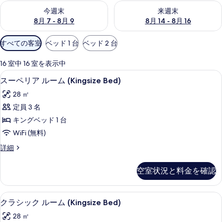
今週末 8月 7 - 8月 9 の空室状況をチェック
来週末 8月 14 - 8月 16 の
今週末
来週末
8月 7 - 8月 9
8月 14 - 8月 16
利
すべての客室
ベッド 1 台
ベッド 2 台
用
可
16 室中 16 室を表示中
能
スーペリア ルーム (Kingsize Be
ス
3
スーペリア ルーム (Kingsize Bed)
な
ー
客
28 ㎡
ペ
室
定員 3 名
リ
の
キングベッド 1 台
ア
絞
WiFi (無料)
り
ル
ス
詳細
込
ー
ー
み
ム
ペ
条
空室状況と料金を確認
リ
(Kingsize
件
ア
Bed)
ル
クラシック ルーム (Kingsize Be
ク
の
3
ー
クラシック ルーム (Kingsize Bed)
ラ
ム
す
28 ㎡
(Kingsize