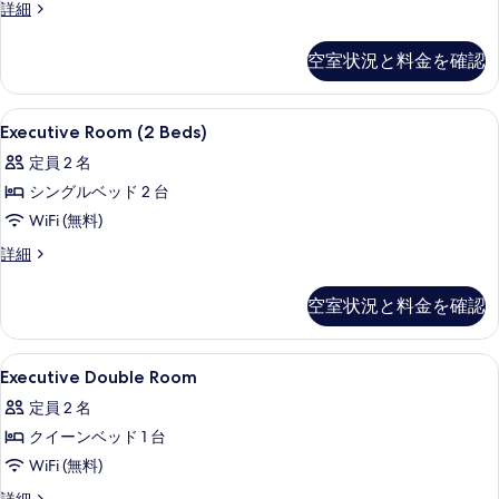
真
フ
詳細
ル
ァ
を
ー
ミ
空室状況と料金を確認
表
リ
ム
ー
示
の
ル
Executive
ミニバーのアイテム (無料)、セーフテ
す
3
ー
Executive Room (2 Beds)
す
Room
ム
る
べ
定員 2 名
の
(2
詳
て
シングルベッド 2 台
Beds)
細
の
の
WiFi (無料)
写
す
Executive
詳細
Room
真
べ
(2
空室状況と料金を確認
を
て
Beds)
の
表
の
詳
Executive
ミニバーのアイテム (無料)、セーフテ
示
写
3
細
Executive Double Room
Double
す
真
定員 2 名
Room
る
を
クイーンベッド 1 台
の
表
WiFi (無料)
す
示
Executive