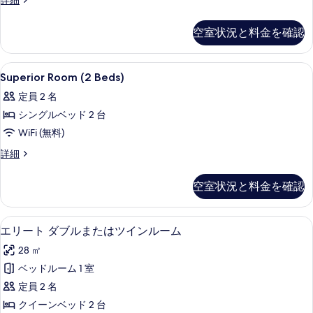
べ
詳細
す
Double
て
Room
る
空室状況と料金を確認
の
の
詳
写
細
Superior
ミニバーのアイテム (無料)、セーフテ
真
2
Superior Room (2 Beds)
Room
を
定員 2 名
(2
表
シングルベッド 2 台
Beds)
示
の
WiFi (無料)
す
す
Superior
詳細
る
Room
べ
(2
空室状況と料金を確認
て
Beds)
の
の
詳
エリート ダブルまたはツインルーム |
エ
写
3
細
エリート ダブルまたはツインルーム
リ
真
28 ㎡
ー
を
ベッドルーム 1 室
ト
表
定員 2 名
ダ
示
クイーンベッド 2 台