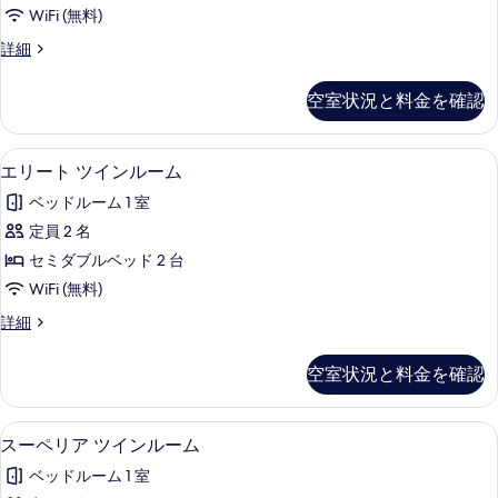
ブ
す
WiFi (無料)
ル
る
エ
詳細
ま
リ
た
ー
空室状況と料金を確認
ト
は
ダ
ツ
ブ
エリート ツインルーム | ミニバーのア
エ
3
ル
エリート ツインルーム
イ
リ
ま
ン
ベッドルーム 1 室
た
ー
は
ル
定員 2 名
ト
ツ
ー
セミダブルベッド 2 台
イ
ツ
ン
ム
WiFi (無料)
イ
ル
の
エ
詳細
ー
ン
リ
す
ム
ル
ー
の
空室状況と料金を確認
べ
ト
詳
ー
ツ
て
細
ム
イ
スーペリア ツインルーム | ミニバーの
ス
の
3
ン
スーペリア ツインルーム
の
ー
ル
写
す
ベッドルーム 1 室
ー
ペ
真