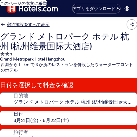
このページの本文に移動
アプリをダウンロード
宿泊施設をすべて表示
グランド メトロパーク ホテル 杭
州 (杭州维景国际大酒店)
2.5
Grand Metropark Hotel Hangzhou
つ
西湖から 1.1 km で 3 か所のレストランを併設したウォーターフロント
星
のホテル
宿
泊
日付を選択して料金を確認
施
設
目的地
日付
旅行者