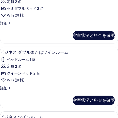
ム
べ
定員 2 名
リ
を
の
て
セミダブルベッド 2 台
詳
ア
表
細
の
WiFi (無料)
ツ
示
写
ス
詳細
イ
す
ー
真
ン
ペ
る
空室状況と料金を確認
を
リ
ル
ア
表
ー
ツ
ビジネス ダブルまたはツインルーム |
ビ
示
3
イ
ビジネス ダブルまたはツインルーム
ム
ジ
ン
す
の
ベッドルーム 1 室
ル
ネ
る
ー
す
定員 2 名
ス
ム
べ
クイーンベッド 2 台
の
ダ
詳
て
WiFi (無料)
ブ
細
の
ビ
詳細
ル
ジ
写
ま
ネ
空室状況と料金を確認
真
ス
た
ダ
を
は
ブ
ビジネス ツインルーム | ミニバーのア
ビ
表
3
ル
ビジネス ツインルーム