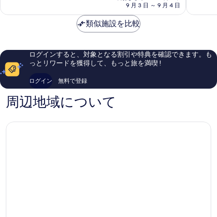
料
ウ
9 月 3 日 ～ 9 月 4 日
シ
常
い、
金
ン
ョ
に
口
は
杭
類似施設を比較
ナ
良
コ
￥7,428
州
ル
い、
ミ
ホ
口
659
テ
コ
件
ログインすると、対象となる割引や特典を確認できます。も
ル
ミ
件
っとリワードを獲得して、もっと旅を満喫 !
(杭
59
の
州
件
口
ログイン
無料で登録
華
件
コ
辰
の
ミ
周辺地域について
国
口
際
コ
飯
ミ
店)
ダ
ウ
ン
タ
ウ
ン
杭
州