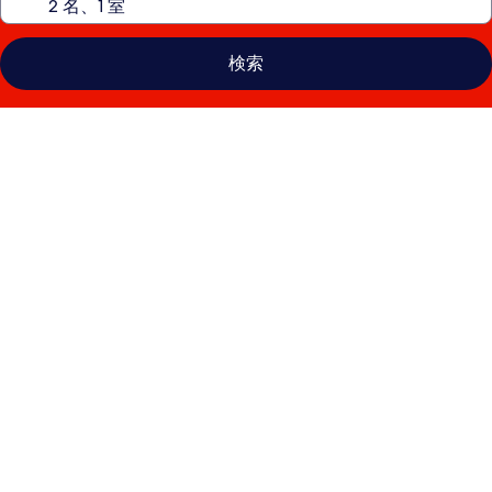
検索
グ
ラ
ン
ド