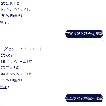
シ
べ
Bed)
定員 3 名
ッ
の
て
キングベッド 1 台
詳
ク
の
細
WiFi (無料)
ル
写
ク
詳細
ー
真
ラ
ム
シ
を
空室状況と料金を確認
ッ
(Kingsize
表
ク
Bed)
ル
示
ミニバーのアイテム (無料)、セーフテ
エ
の
2
ー
エグゼクティブ スイート
す
グ
ム
す
60 ㎡
(Kingsize
る
ゼ
べ
Bed)
ベッドルーム 1 室
ク
の
て
定員 3 名
詳
テ
の
細
キングベッド 1 台
ィ
写
WiFi (無料)
ブ
真
エ
詳細
ス
を
グ
イ
ゼ
表
空室状況と料金を確認
ク
ー
示
テ