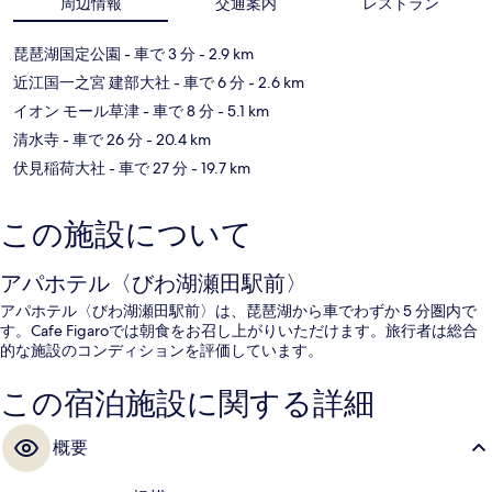
周辺情報
交通案内
レストラン
琵琶湖国定公園
- 車で 3 分
- 2.9 km
近江国一之宮 建部大社
- 車で 6 分
- 2.6 km
イオン モール草津
- 車で 8 分
- 5.1 km
清水寺
- 車で 26 分
- 20.4 km
伏見稲荷大社
- 車で 27 分
- 19.7 km
この施設について
アパホテル〈びわ湖瀬田駅前〉
アパホテル〈びわ湖瀬田駅前〉は、琵琶湖から車でわずか 5 分圏内で
す。Cafe Figaroでは朝食をお召し上がりいただけます。旅行者は総合
的な施設のコンディションを評価しています。
この宿泊施設に関する詳細
概要