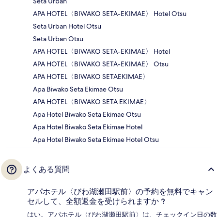
Seta Urban
APA HOTEL〈BIWAKO SETA-EKIMAE〉 Hotel Otsu
Seta Urban Hotel Otsu
Seta Urban Otsu
APA HOTEL〈BIWAKO SETA-EKIMAE〉 Hotel
APA HOTEL〈BIWAKO SETA-EKIMAE〉 Otsu
APA HOTEL〈BIWAKO SETAEKIMAE〉
Apa Biwako Seta Ekimae Otsu
APA HOTEL〈BIWAKO SETA EKIMAE〉
Apa Hotel Biwako Seta Ekimae Otsu
Apa Hotel Biwako Seta Ekimae Hotel
Apa Hotel Biwako Seta Ekimae Hotel Otsu
よくある質問
アパホテル〈びわ湖瀬田駅前〉の予約を無料でキャン
セルして、全額返金を受けられますか ?
はい。アパホテル〈びわ湖瀬田駅前〉は、チェックイン日の数