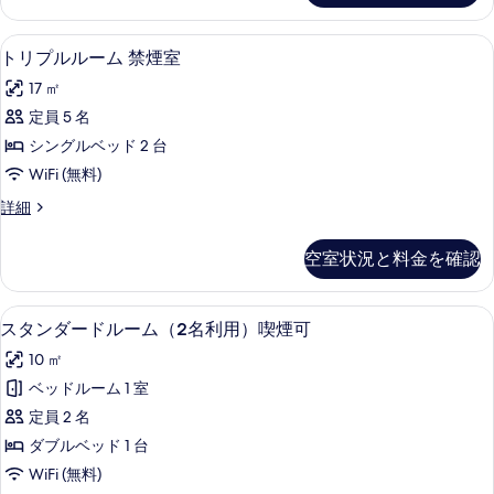
ム
ー
示
（2
ド
デスク、遮光カーテン、WiFi (無料)
ト
す
1
ル
トリプルルーム 禁煙室
名
リ
ー
る
利
17 ㎡
ム
プ
（2
用）
定員 5 名
ル
名
禁
シングルベッド 2 台
利
ル
用）
煙
WiFi (無料)
ー
禁
の
ト
詳細
煙
ム
リ
す
の
禁
プ
詳
空室状況と料金を確認
べ
ル
細
煙
ル
て
室
ー
デスク、遮光カーテン、WiFi (無料)
ス
の
1
ム
スタンダードルーム（2名利用）喫煙可
の
タ
禁
写
す
10 ㎡
煙
ン
真
室
べ
ベッドルーム 1 室
ダ
を
の
て
定員 2 名
詳
ー
表
細
の
ダブルベッド 1 台
ド
示
写
WiFi (無料)
ル
す