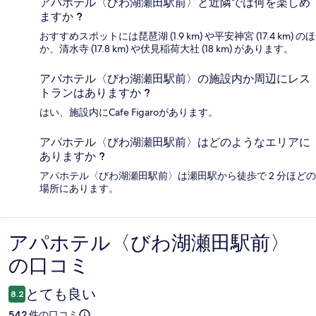
アパホテル〈びわ湖瀬田駅前〉と近隣では何を楽しめ
ますか ?
おすすめスポットには琵琶湖 (1.9 km) や平安神宮 (17.4 km) のほ
か、清水寺 (17.8 km) や伏見稲荷大社 (18 km) があります。
アパホテル〈びわ湖瀬田駅前〉の施設内か周辺にレス
トランはありますか ?
はい、施設内にCafe Figaroがあります。
アパホテル〈びわ湖瀬田駅前〉はどのようなエリアに
ありますか ?
アパホテル〈びわ湖瀬田駅前〉は瀬田駅から徒歩で 2 分ほどの
場所にあります。
アパホテル〈びわ湖瀬田駅前〉
口
の口コミ
コ
ミ
とても良い
8.2
542 件の口コミ