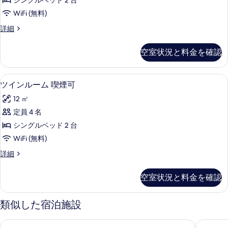
喫
シングルベッド 2 台
利
ル
表
用）
煙
WiFi (無料)
ー
示
喫
可
ト
詳細
煙
ム
す
リ
の
可
喫
プ
る
の
空室状況と料金を確認
す
ル
詳
煙
ル
べ
細
可
ー
デスク、遮光カーテン、WiFi (無料)
ツ
て
1
ム
ツインルーム 喫煙可
の
イ
喫
の
す
12 ㎡
煙
ン
写
可
べ
定員 4 名
ル
真
の
て
シングルベッド 2 台
詳
ー
を
細
の
WiFi (無料)
ム
表
写
ツ
詳細
喫
示
イ
真
煙
ン
す
空室状況と料金を確認
を
ル
可
る
ー
表
の
ム
類似した宿泊施設
示
喫
す
煙
す
ホテルルートイン草津栗東 - 栗東インター国道 1 号
スマイル
べ
可