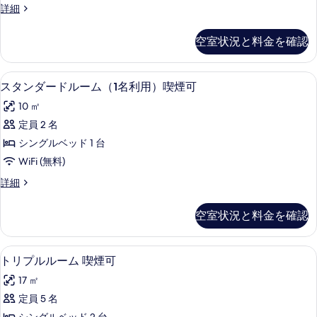
真
ス
詳細
ー
る
タ
を
ム
ン
空室状況と料金を確認
表
ダ
（2
ー
示
名
ド
デスク、遮光カーテン、WiFi (無料)
ス
す
1
ル
スタンダードルーム（1名利用）喫煙可
利
タ
ー
る
用）
10 ㎡
ム
ン
（2
喫
定員 2 名
ダ
名
煙
シングルベッド 1 台
利
ー
用）
可
WiFi (無料)
ド
喫
の
ス
詳細
煙
ル
タ
す
可
ー
ン
の
空室状況と料金を確認
べ
ダ
詳
ム
ー
て
細
（1
ド
デスク、遮光カーテン、WiFi (無料)
ト
の
1
ル
トリプルルーム 喫煙可
名
リ
ー
写
利
17 ㎡
ム
プ
真
（1
用）
定員 5 名
ル
を
名