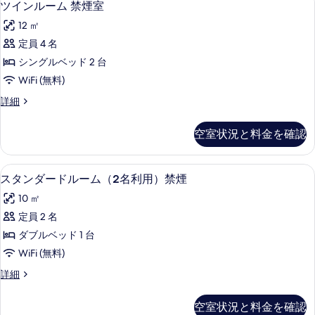
1
ル
ツインルーム 禁煙室
名
イ
ー
利
12 ㎡
ム
ン
（1
用）
定員 4 名
ル
名
禁
シングルベッド 2 台
利
ー
用）
煙
WiFi (無料)
ム
禁
の
ツ
詳細
煙
禁
イ
す
の
煙
ン
詳
空室状況と料金を確認
べ
ル
細
室
ー
て
の
ム
デスク、遮光カーテン、WiFi (無料)
ス
の
1
禁
スタンダードルーム（2名利用）禁煙
す
タ
煙
写
べ
10 ㎡
室
ン
真
の
て
定員 2 名
ダ
を
詳
の
ダブルベッド 1 台
細
ー
表
写
WiFi (無料)
ド
示
真
ス
詳細
ル
す
タ
を
ー
ン
る
空室状況と料金を確認
表
ダ