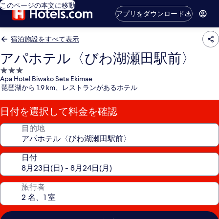
このページの本文に移動
アプリをダウンロード
宿泊施設をすべて表示
アパホテル〈びわ湖瀬田駅前〉
3.0
Apa Hotel Biwako Seta Ekimae
つ
琵琶湖から 1.9 km、レストランがあるホテル
星
宿
日付を選択して料金を確認
泊
施
目的地
設
日付
旅行者