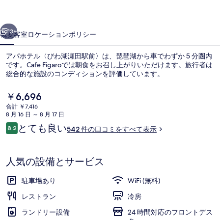
わ
前へ
次へ
湖
13+
概要
客室
ロケーション
ポリシー
瀬
アパホテル〈びわ湖瀬田駅前〉は、琵琶湖から車でわずか 5 分圏内
田
です。Cafe Figaroでは朝食をお召し上がりいただけます。旅行者は
総合的な施設のコンディションを評価しています。
駅
前〉
現
￥6,696
在
の
合計 ￥7,416
の
8 月 16 日 ～ 8 月 17 日
料
写
口
とても良い
8.2
542 件の口コミをすべて表示
金
10段階中8.2
コ
フロント
真
は
ミ
￥6,696
ギ
で
人気の設備とサービス
す
ャ
駐車場あり
WiFi (無料)
ラ
レストラン
冷房
リ
ランドリー設備
24 時間対応のフロントデス
ー