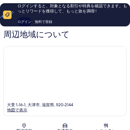
ン
件
ら
ログインすると、対象となる割引や特典を確認できます。も
タ
件
し
っとリワードを獲得して、もっと旅を満喫 !
ー
の
い、
国
口
口
ログイン
無料で登録
道
コ
コ
1
ミ
ミ
周辺地域について
号
101
栗
件
東
件
市
の
口
コ
ミ
大萱 1-16-1, 大津市, 滋賀県, 520-2144
地図で表示
地図