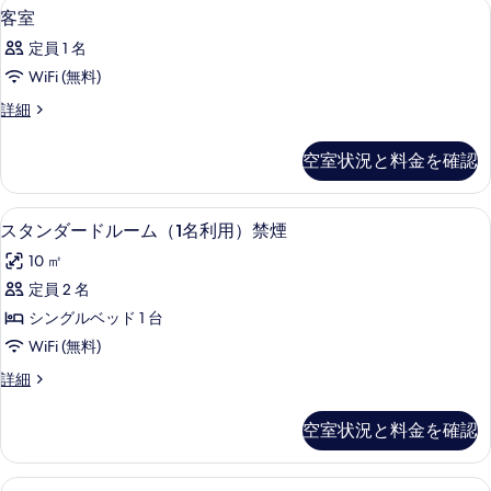
デスク、遮光カーテン、WiFi (無料)
客
6
客室
真
室
を
定員 1 名
の
表
WiFi (無料)
す
示
客
詳細
べ
室
す
て
の
空室状況と料金を確認
る
詳
の
細
写
デスク、遮光カーテン、WiFi (無料)
ス
1
スタンダードルーム（1名利用）禁煙
真
タ
を
10 ㎡
ン
表
定員 2 名
ダ
示
シングルベッド 1 台
ー
す
WiFi (無料)
ド
る
ス
詳細
ル
タ
ー
ン
空室状況と料金を確認
ダ
ム
ー
（1
ド
デスク、遮光カーテン、WiFi (無料)
ツ