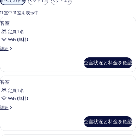
すべての客室
ベッド 1 台
ベッド 2 台
用
可
11 室中 11 室を表示中
能
デスク、遮光カーテン、WiFi (無料)
客
6
客室
な
室
客
定員 1 名
の
室
WiFi (無料)
す
の
客
詳細
べ
絞
室
り
て
の
空室状況と料金を確認
込
詳
の
細
み
写
条
デスク、遮光カーテン、WiFi (無料)
客
6
客室
真
件
室
を
定員 1 名
の
表
WiFi (無料)
す
示
客
詳細
べ
室
す
て
の
空室状況と料金を確認
る
詳
の
細
写