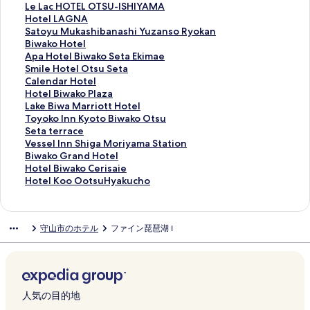
n
s
u
R
i
L
k
n
k
e
L
Le Lac HOTEL OTSU-ISHIYAMA
の
-
s
e
a
u
o
i
e
n
e
H
Hotel LAGNA
ペ
A
O
s
z
n
M
’
B
s
L
o
S
Satoyu Mukashibanashi Yuzanso Ryokan
ー
d
t
o
z
a
a
s
i
i
a
t
a
B
Biwako Hotel
ジ
u
s
r
a
O
s
P
w
o
c
e
t
i
A
Apa Hotel Biwako Seta Ekimae
を
l
u
t
B
t
t
l
a
n
H
l
o
w
p
S
Smile Hotel Otsu Seta
開
t
-
O
i
s
u
a
O
L
O
L
y
a
a
m
C
Calendar Hotel
く
s
A
h
w
u
n
c
t
a
T
A
u
k
H
i
a
H
Hotel Biwako Plaza
リ
O
d
m
a
の
o
e
s
k
E
G
M
o
o
l
l
o
L
Lake Biwa Marriott Hotel
ン
n
u
i
k
ペ
u
の
u
e
L
N
u
H
t
e
e
t
a
T
Toyoko Inn Kyoto Biwako Otsu
ク
l
l
m
o
ー
r
ペ
P
s
O
A
k
o
e
H
n
e
k
o
S
Seta terrace
y
t
a
の
ジ
a
ー
r
i
T
の
a
t
l
o
d
l
e
y
e
V
Vessel Inn Shiga Moriyama Station
の
s
i
ペ
を
B
ジ
i
d
S
ペ
s
e
B
t
a
B
B
o
t
e
B
Biwako Grand Hotel
ペ
O
k
ー
開
e
を
n
e
U
ー
h
l
i
e
r
i
i
k
a
s
i
H
Hotel Biwako Cerisaie
ー
n
o
ジ
く
t
開
c
の
-
ジ
i
の
w
l
H
w
w
o
t
s
w
o
H
Hotel Koo OotsuHyakucho
ジ
l
の
を
リ
t
く
e
ペ
I
を
b
ペ
a
O
o
a
a
I
e
e
a
t
o
を
y
ペ
開
ン
e
リ
H
ー
S
開
a
ー
k
t
t
k
M
n
r
l
k
e
t
開
の
ー
く
ク
i
ン
o
ジ
H
く
n
ジ
o
s
e
o
a
n
r
I
o
l
e
守山市のホテル
ファイン琵琶湖 I
く
ペ
ジ
リ
の
ク
t
を
I
リ
a
を
S
u
l
P
r
K
a
n
G
B
l
リ
ー
を
ン
ペ
e
開
Y
ン
s
開
e
S
の
l
r
y
c
n
r
i
K
ン
ジ
開
ク
ー
l
く
A
ク
h
く
t
e
ペ
a
i
o
e
S
a
w
o
ク
を
く
ジ
の
リ
M
i
リ
a
t
ー
z
o
t
の
h
n
a
o
開
リ
を
ペ
ン
A
Y
ン
E
a
ジ
a
t
o
ペ
i
d
k
O
く
ン
開
ー
ク
の
u
ク
k
の
を
の
t
B
ー
g
H
o
o
人気の目的地
リ
ク
く
ジ
ペ
z
i
ペ
開
ペ
H
i
ジ
a
o
C
t