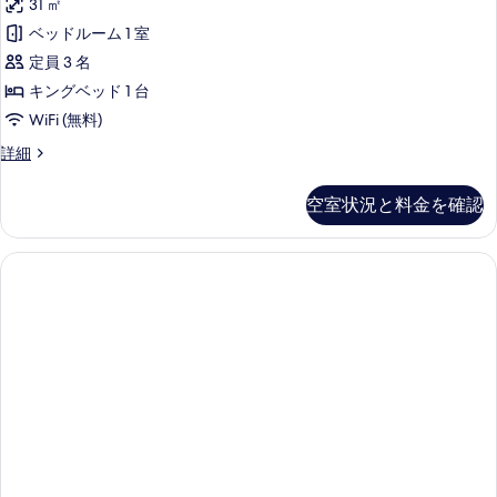
31 ㎡
ダ
ベッドルーム 1 室
ー
定員 3 名
ド
キングベッド 1 台
ル
WiFi (無料)
ー
ス
詳細
ム
タ
ン
キ
空室状況と料金を確認
ダ
ン
ー
ド
グ
ル
サ
ー
ム
イ
キ
ズ
ン
ベ
グ
サ
ッ
イ
ド
ズ
ベ
1
ッ
台
ド