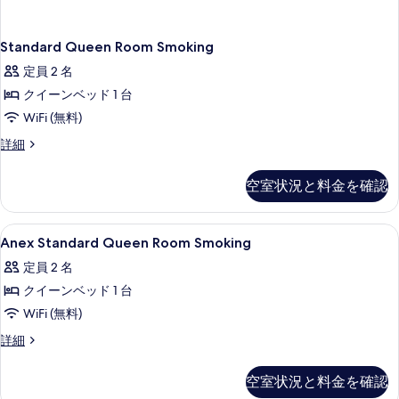
(京
1
台
都
(京
Standard Queen Room Smoking
駅
都
定員 2 名
駅
か
か
クイーンベッド 1 台
ら
ら
WiFi (無料)
最
最
寄
Standard
詳細
寄
り
Queen
駅
り
Room
空室状況と料金を確認
ま
Smoking
駅
で
の
ま
25
詳
Anex
ミニバー、デスク、遮光カーテン、防
分)
1
細
Anex Standard Queen Room Smoking
で
Standard
の
25
定員 2 名
詳
Queen
細
分)
クイーンベッド 1 台
Room
の
Smoking
WiFi (無料)
す
の
Anex
詳細
Standard
べ
す
Queen
て
べ
空室状況と料金を確認
Room