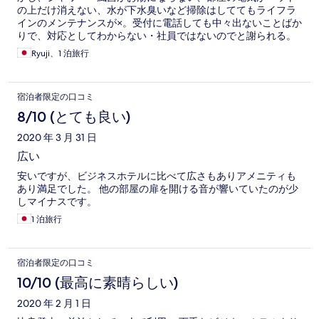
の上だけ消えない、水が下水臭いなど掃除はしててもライフラ
インのメンテナンスが×。受付に電話しても中々出ないことばか
りで、対応としてわからない・社員ではないのでと謝られる。
部屋を綺麗にしてくれていた分、マイナスになると評価がグッ
Ryuji、1 泊旅行
と下がりました。
宿泊者限定の口コミ
8/10 (とても良い)
2020 年 3 月 31 日
広い
安いですが、ビジネスホテルに比べて広さもありアメニティも
あり満足でした。 他の部屋の扉を開ける音が響いていたのが少
しマイナスです。
1 泊旅行
宿泊者限定の口コミ
10/10 (最高に素晴らしい)
2020 年 2 月 1 日