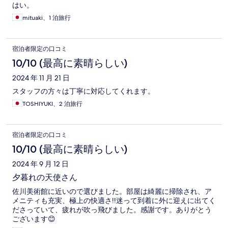
はい。
mituaki、1 泊旅行
宿泊者限定の口コミ
10/10 (最高に素晴らしい)
2024 年 11 月 21 日
スタッフの方々は丁寧に対応してくれます。
TOSHIYUKI、2 泊旅行
宿泊者限定の口コミ
10/10 (最高に素晴らしい)
2024 年 9 月 12 日
夕暮れの天使さん
佐川美術館に近いので選びました。部屋は綺麗に掃除され、ア
メニティも充実、極上の快適さ!!迷って到着に外に迎えに出てく
ださっていて、疲れが吹っ飛びました。感謝です。ありがとう
ございます😊