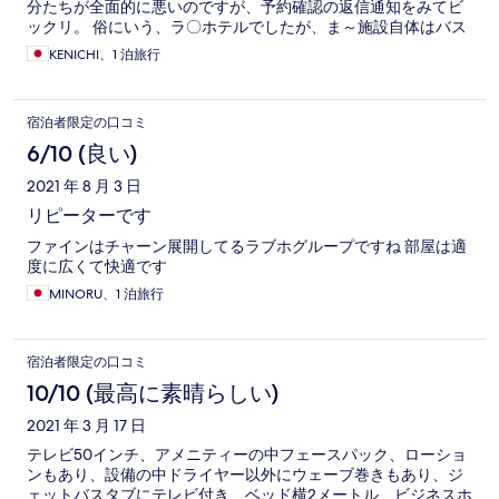
分たちが全面的に悪いのですが、予約確認の返信通知をみてビ
ックリ。 俗にいう、ラ〇ホテルでしたが、ま～施設自体はバス
トイレ別ですし、バスは広いし、アメニティもビジネスホテル
KENICHI、1 泊旅行
に比べて段違いにいいですし、寝るだけで２人で通常２万円位
（普通のホテルでだともっとする部屋）が１万円以内で泊まれ
たことを考えると、ある意味お得だったかも。 ただ、夫婦、カ
宿泊者限定の口コミ
ップルの２人限定とかでないと、色んな障害があるので、注意
は必要です。
6/10 (良い)
2021 年 8 月 3 日
リピーターです
ファインはチャーン展開してるラブホグループですね 部屋は適
度に広くて快適です
MINORU、1 泊旅行
宿泊者限定の口コミ
10/10 (最高に素晴らしい)
2021 年 3 月 17 日
テレビ50インチ、アメニティーの中フェースパック、ローショ
ンもあり、設備の中ドライヤー以外にウェーブ巻きもあり、ジ
ェットバスタブにテレビ付き、ベッド横2メートル、ビジネスホ