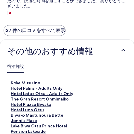
たので、快適な時間を過ごすことができました。 ありがとうご
ざいました。
127 件の口コミをすべて表示
その他のおすすめ情報
宿泊施設
K
Koke Musu inn
o
H
Hotel Palms - Adults Only
k
o
H
Hotel Lotus Otsu - Adults Only
e
t
o
T
The Gran Resort Ohmimaiko
M
e
t
h
H
Hotel Piazza Biwako
u
l
e
e
o
H
Hotel Luna Otsu
s
P
l
G
t
o
B
Biwako Mastunoura Bettei
u
a
L
r
e
t
i
J
Jonni’s Place
i
l
o
a
l
e
w
o
L
Lake Biwa Otsu Prince Hotel
n
m
t
n
P
l
a
n
a
P
Pension Lakeside