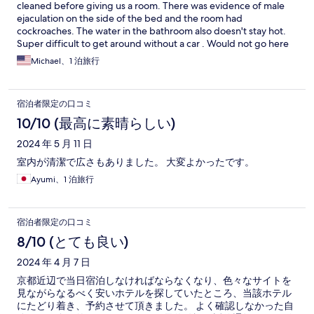
cleaned before giving us a room. There was evidence of male
ejaculation on the side of the bed and the room had
cockroaches. The water in the bathroom also doesn't stay hot.
Super difficult to get around without a car . Would not go here
they should take this off Expedia.
Michael、1 泊旅行
宿泊者限定の口コミ
10/10 (最高に素晴らしい)
2024 年 5 月 11 日
室内が清潔で広さもありました。 大変よかったです。
Ayumi、1 泊旅行
宿泊者限定の口コミ
8/10 (とても良い)
2024 年 4 月 7 日
京都近辺で当日宿泊しなければならなくなり、色々なサイトを
見ながらなるべく安いホテルを探していたところ、当該ホテル
にたどり着き、予約させて頂きました。 よく確認しなかった自