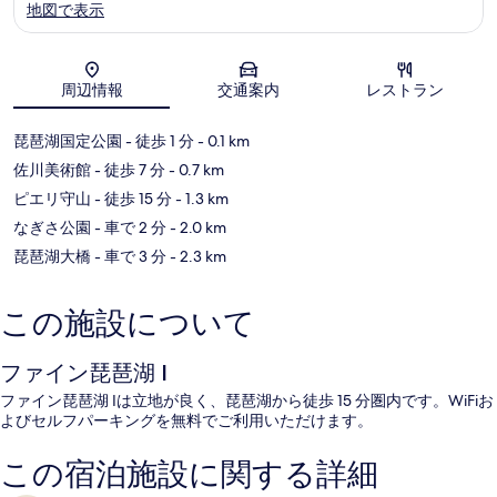
地図で表示
地図
周辺情報
交通案内
レストラン
琵琶湖国定公園
- 徒歩 1 分
- 0.1 km
佐川美術館
- 徒歩 7 分
- 0.7 km
ピエリ守山
- 徒歩 15 分
- 1.3 km
なぎさ公園
- 車で 2 分
- 2.0 km
琵琶湖大橋
- 車で 3 分
- 2.3 km
この施設について
ファイン琵琶湖 I
ファイン琵琶湖 Iは立地が良く、琵琶湖から徒歩 15 分圏内です。WiFiお
よびセルフパーキングを無料でご利用いただけます。
この宿泊施設に関する詳細