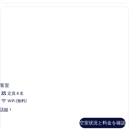
の
て
Smoking
の
写
の
詳
真
写
細
を
真
表
を
示
表
す
示
る
す
る
客室
定員 4 名
WiFi (無料)
客
詳細
室
の
空室状況と料金を確認
詳