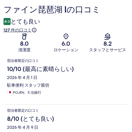
ファイン琵琶湖 Iの口コミ
口
コ
とても良い
8.0
ミ
127 件の口コミ
8.0
6.0
8.2
清潔度
ロケーション
スタッフとサービス
口
宿泊者限定の口コミ
コ
10/10 (最高に素晴らしい)
ミ
2026 年 4 月 1 日
駐車便利 スタッフ親切
POJEN、5 泊旅行
宿泊者限定の口コミ
8/10 (とても良い)
2026 年 4 月 9 日