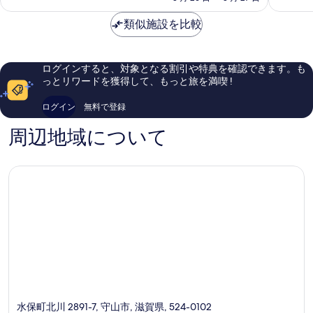
料
い、
口
金
口
コ
類似施設を比較
は
コ
ミ
￥4,074
ミ
79
13
件
ログインすると、対象となる割引や特典を確認できます。も
件
件
っとリワードを獲得して、もっと旅を満喫 !
件
の
の
口
ログイン
無料で登録
口
コ
コ
ミ
周辺地域について
ミ
水保町北川 2891-7, 守山市, 滋賀県, 524-0102