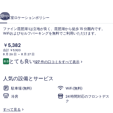
湖
前へ
次へ
I
32+
概要
客室
ロケーション
ポリシー
の
ファイン琵琶湖 Iは立地が良く、琵琶湖から徒歩 15 分圏内です。
写
WiFiおよびセルフパーキングを無料でご利用いただけます。
真
現
￥5,382
ギ
在
合計 ￥5,920
の
ャ
8 月 26 日 ～ 8 月 27 日
料
口
とても良い
8.0
127 件の口コミをすべて表示
ラ
金
10段階中8.0
コ
は
リ
ミ
外観
￥5,382
で
人気の設備とサービス
ー
す
駐車場 (無料)
WiFi (無料)
冷房
24 時間対応のフロントデス
ク
すべて見る