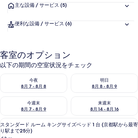
主な設備 / サービス
(5)
便利な設備 / サービス
(6)
客室のオプション
以下の期間の空室状況をチェック
今夜 8月 7 - 8月 8 の空室状況をチェック
明日 8月 8 - 8月 9 の空室
今夜
明日
8月 7 - 8月 8
8月 8 - 8月 9
今週末 8月 7 - 8月 9 の空室状況をチェック
来週末 8月 14 - 8月 16 の
今週末
来週末
8月 7 - 8月 9
8月 14 - 8月 16
ミニバー、デスク、遮光カーテン、防
ス
17
スタンダード ルーム キングサイズベッド 1 台 (京都駅から最寄
タ
り駅まで25分)
ン