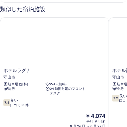
細
類似した宿泊施設
ホテルラグナ
ホテル琵
ホ
ホ
ホテルラグナ
ホテル
テ
テ
守山市
守山市
ル
ル
駐車場 (無料)
WiFi (無料)
駐車場 
ラ
琵
冷房
24 時間対応のフロント
冷房
グ
琶
デスク
ナ
湖
10
良い
7.2
10
守
良い
プ
段
口コミ
7.4
段
山
口コミ 13 件
ラ
階
階
市
ザ
中
現
￥4,074
中
守
7.2、
在
7.4、
山
良
合計 ￥4,481
の
良
市
い、
8 月 26 日 ～ 8 月 27 日