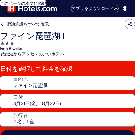
このページの本文に移動
アプリをダウンロード
宿泊施設をすべて表示
ファイン琵琶湖 I
3.0
Fine Biwako I
つ
琵琶湖からアクセスのよいホテル
星
宿
日付を選択して料金を確認
泊
施
目的地
設
日付
旅行者