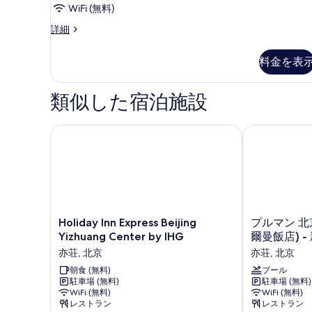
ド
を
WiFi (無料)
ル
表
ス
詳細
ー
タ
示
ム
ン
料金を表
す
ダ
シ
ー
る
ン
ド
類似した宿泊施設
ル
グ
ー
ル
ム
Holiday Inn Express Beijing Yizhuang Center by IHG
プルマン 北京
シ
ベ
ン
ッ
グ
ル
ド
ベ
2
ッ
台
ド
Holiday
プ
Holiday Inn Express Beijing
プルマン 北
2
の
Inn
ル
Yizhuang Center by IHG
爾曼飯店) -
台
Express
マ
す
亦荘, 北京
亦荘, 北京
の
Beijing
ン
詳
べ
Yizhuang
朝食 (無料)
北
プール
細
駐車場 (無料)
駐車場 (無料)
Center
京
て
WiFi (無料)
WiFi (無料)
by
サ
の
レストラン
レストラン
IHG
ウ