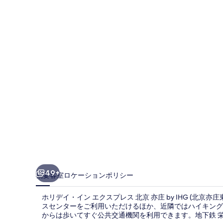
イ
ン
エ
ク
ス
プ
レ
ス
北
京
亦
49+
概要
客室
ロケーション
ポリシー
庄
ホリデイ・イン エクスプレス 北京 亦庄 by IHG (
by
スセンターをご利用いただけるほか、近隣ではハイキング 
IHG
からは歩いてすぐ公共交通機関を利用できます。地下鉄 栄京東