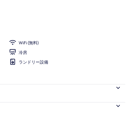
スイート 3 ベ
フェ)、毎日提供 (有料)
WiFi (無料)
冷房
ランドリー設備