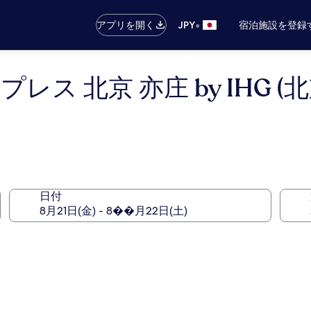
•
アプリを開く
JPY
宿泊施設を登録
レス 北京 亦庄 by IHG
日付