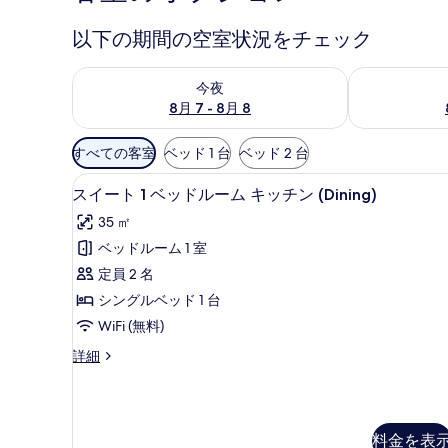
真
以下の期間の空室状況をチェック
ギ
今夜 8月 7 - 8月 8 の空室状況をチェック
明日 8月 8 
ャ
今夜
ラ
8月 7 - 8月 8
リ
利
すべての客室
ベッド 1 台
ベッド 2 台
用
ー
デスク、WiFi (無料)、ベッド
ス
可
10
スイート 1 ベッドルーム キッチン (Dining)
イ
能
35 ㎡
な
ー
ベッドルーム 1 室
客
ト
定員 2 名
室
1
の
シングルベッド 1 台
ベ
絞
WiFi (無料)
ッ
り
ス
詳細
ド
込
イ
み
ル
ー
条
ト
ー
1
件
ム
料金を表
ベ