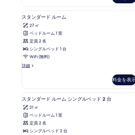
ッ
キ
ド
ッ
デスク、WiFi (無料)、ベッド
ス
ル
7
スタンダード ルーム
チ
ー
タ
27 ㎡
ム
ン
ン
キ
ベッドルーム 1 室
(Dining)
ダ
ッ
定員 2 名
チ
の
ー
ン
シングルベッド 1 台
す
ド
(Dining)
WiFi (無料)
の
べ
ル
詳
ス
詳細
て
ー
細
タ
の
ム
ン
料金を表
ダ
写
の
ー
真
す
ド
スタンダード ルーム シングルベッ
ス
4
ル
を
スタンダード ルーム シングルベッド 2 台
べ
タ
ー
表
て
21 ㎡
ム
ン
示
の
の
ベッドルーム 1 室
ダ
詳
す
写
定員 2 名
細
ー
る
真
シングルベッド 2 台