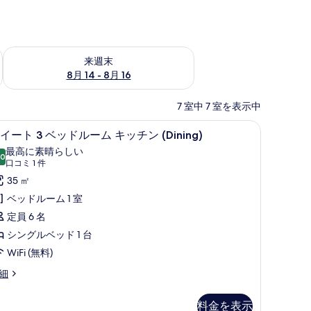
ェック
来週末 8月 14 - 8月 16 の空室状況をチェック
来週末
8月 14 - 8月 16
7 室中 7 室を表示中
デスク、WiFi (無料)、ベッドシーツ
ス
9
イート 3 ベッドルーム キッチン (Dining)
イ
最高に素晴らしい
.0
10 点中 10.0
ー
(口
口コミ 1 件
コ
ト
35 ㎡
ミ
ベッドルーム 1 室
1
ベ
定員 6 名
件)
ッ
シングルベッド 1 台
ド
WiFi (無料)
ル
細
ー
ム
料金を表示