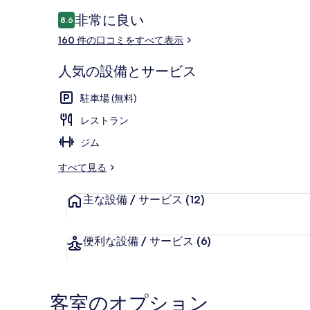
(北
口
非常に良い
8.6
10段階中8.6
京
コ
160 件の口コミをすべて表示
ミ
亦
人気の設備とサービス
庄
朝食 (ビュッ
東
駐車場 (無料)
区
レストラン
智
ジム
選
すべて見る
假
主な設備 / サービス
(12)
日
酒
便利な設備 / サービス
(6)
店)
の
写
客室のオプション