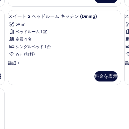
ッ
の
3
ド
ベ
シーツ
す
デスク、WiFi (無料)、ベッドシーツ
ス
ル
8
ッ
スイート 2 ベッドルーム キッチン (Dining)
ス
べ
ー
イ
ド
59 ㎡
ム
ル
て
ー
の
ー
ベッドルーム 1 室
(
の
ト
詳
ム
定員 4 名
細
キ
写
2
ッ
シングルベッド 1 台
ベ
真
チ
WiFi (無料)
ッ
ン
を
(D
ス
ス
詳細
詳
ド
表
の
イ
タ
ル
示
詳
ー
ン
示
料金を表示
細
ト
ダ
ー
す
2
ー
ム
る
ベ
ド
ド 2 台 | デスク、WiFi (無料)、ベッドシーツ
ッ
ル
キ
ド
ー
ッ
ル
ム
チ
ー
ク
ム
イ
ン
キ
ー
(Dining)
ッ
ン