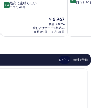
9.0
段
口コミ 20 件
10
最高に素晴らしい
9.4
階
段
口コミ 41 件
中
階
9.0、
中
現
￥6,967
と
9.4、
在
て
合計 ￥8,124
最
の
税およびサービス料込み
税およ
も
高
料
8 月 24 日 ～ 8 月 25 日
9 
素
に
金
晴
素
は
ら
晴
￥6,967
し
ら
い、
し
口
い、
コ
口
ログイン
無料で登録
ミ
コ
20
ミ
件
41
件
件
の
件
口
の
コ
口
ミ
コ
ミ