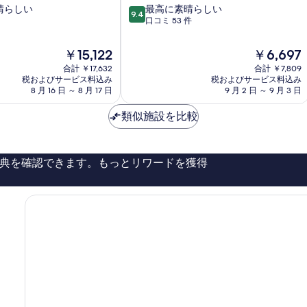
10
晴らしい
最高に素晴らしい
9.4
段
口コミ 53 件
階
中
現
現
￥15,122
￥6,697
9.4、
在
在
合計 ￥17,632
合計 ￥7,809
最
の
の
税およびサービス料込み
税およびサービス料込み
高
料
料
8 月 16 日 ～ 8 月 17 日
9 月 2 日 ～ 9 月 3 日
に
金
金
素
は
は
類似施設を比較
晴
￥15,122
￥6,697
ら
し
い、
典を確認できます。もっとリワードを獲得
口
コ
ミ
53
件
件
の
口
コ
ミ