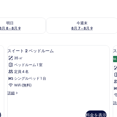
- 8月 9 の空室状況をチェック
今週末 8月 7 - 8月 9 の空室状況をチ
明日
今週末
8月 8 - 8月 9
8月 7 - 8月 9
シーツ
デスク、WiFi (無料)、ベッドシーツ
ス
9
スイート 2 ベッドルーム
ス
イ
35 ㎡
10
ー
ベッドルーム 1 室
ト
定員 4 名
2
3
シングルベッド 1 台
ベ
WiFi (無料)
ッ
ス
詳細
ド
イ
ル
ー
ス
詳
ト
イ
ー
2
ー
ム
示
料金を表示
ベ
ト