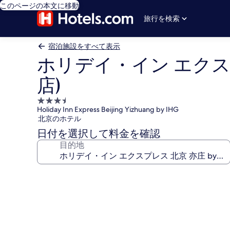
このページの本文に移動
旅行を検索
宿泊施設をすべて表示
ホリデイ・イン エクスプ
店)
3.5
Holiday Inn Express Beijing Yizhuang by IHG
つ
北京のホテル
星
日付を選択して料金を確認
宿
目的地
泊
施
設
ホ
リ
デ
イ・