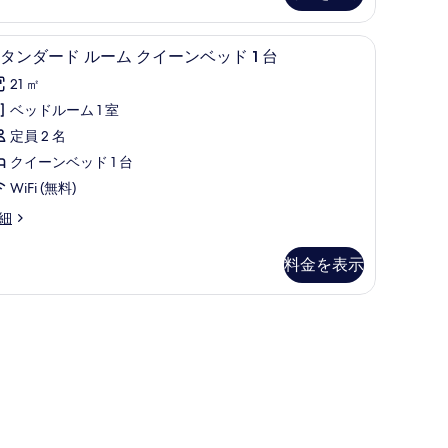
キ
ッ
スタンダード ルーム クイーンベッド 1 台 | デ
ス
6
タンダード ルーム クイーンベッド 1 台
チ
タ
21 ㎡
ン
ン
ベッドルーム 1 室
Dining)
ダ
定員 2 名
の
ー
クイーンベッド 1 台
す
ド
WiFi (無料)
べ
ル
ining)
細
て
ー
の
ム
料金を表示
写
ク
真
イ
を
ー
表
ン
示
ベ
す
ッ
る
ド