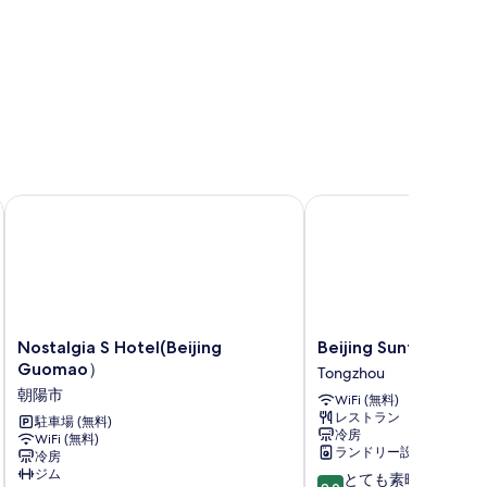
台
の
す
べ
て
の
Nostalgia S Hotel(Beijing Guomao）
Beijing Sunflower Hote
写
真
を
表
示
Nostalgia
Beijing
Nostalgia S Hotel(Beijing
Beijing Sunflower Ho
す
S
Sunflower
Guomao）
Tongzhou
る
Hotel(Beijing
Hotel
朝陽市
WiFi (無料)
Guomao）
Tongzhou
レストラン
朝
駐車場 (無料)
冷房
WiFi (無料)
陽
ランドリー設備
冷房
市
ジム
10
とても素晴らしい