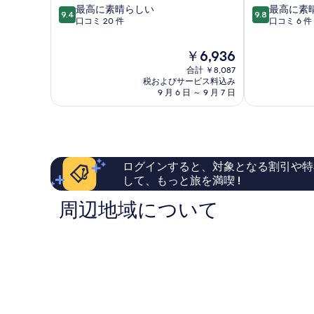
10
10
亦
最高に素晴らしい
ス
最高に素
写
9.4
9.8
段
段
荘,
口コミ 20 件
(北
口コミ 6 件
真
階
階
北
京
中
中
を
京
興
現
￥6,936
9.4、
9.8、
基
表
在
合計 ￥8,087
最
最
鉑
の
税およびサービス料込み
示
高
高
爾
料
9 月 6 日 ～ 9 月 7 日
に
に
曼
す
金
素
素
飯
は
る
晴
晴
店)
￥6,936
ら
ら
-
し
し
新
い、
い、
規
ログインすると、対象となる割引や特
口
口
改
して、もっと旅を満喫 !
コ
コ
装
ミ
ミ
亦
周辺地域について
20
6
荘,
件
件
北
件
件
京
の
の
口
口
コ
コ
ミ
ミ