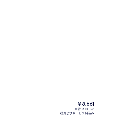
外観
現
￥8,661
在
合計 ￥10,098
の
税およびサービス料込み