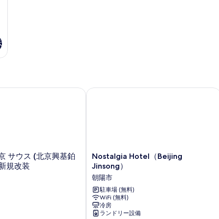
チ
ベ
の
1
ン
ッ
す
(Dining)
ド
の
1
べ
詳
台
て
示
細
の
の
詳
細
写
真
 サウス (北京興基鉑爾曼飯店) - 新規改装
Nostalgia Hotel（Beijing Jinsong）
を
表
示
す
る
Nostalgia
京 サウス (北京興基鉑
Nostalgia Hotel（Beijing
Hotel（Beijing
 新規改装
Jinsong）
Jinsong）
朝陽市
朝
陽
駐車場 (無料)
WiFi (無料)
市
冷房
ランドリー設備