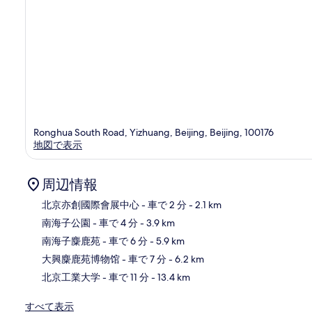
Ronghua South Road, Yizhuang, Beijing, Beijing, 100176
地図で表示
周辺情報
北京亦創國際會展中心
- 車で 2 分
- 2.1 km
南海子公園
- 車で 4 分
- 3.9 km
地
南海子麋鹿苑
- 車で 6 分
- 5.9 km
大興麋鹿苑博物馆
- 車で 7 分
- 6.2 km
北京工業大学
- 車で 11 分
- 13.4 km
すべて表示