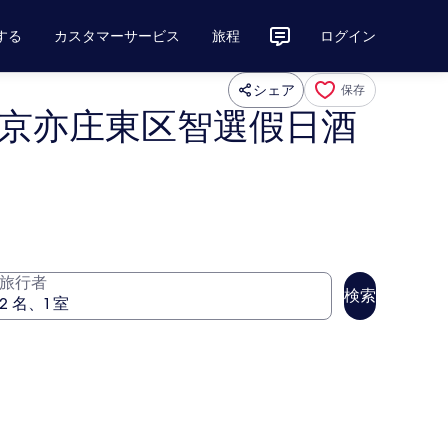
する
カスタマーサービス
旅程
ログイン
シェア
保存
 (北京亦庄東区智選假日酒
旅行者
検索