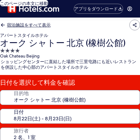
このページの本文に移動
アプリをダウンロード
宿泊施設をすべて表示
アパートスタイルホテル
オーク シャトー 北京 (橡樹公館)
4.0
Oak Chateau Beijing
つ
ショッピングセンターに直結した場所で三里屯路にも近いレストラン
星
を併設した中心部のアパートスタイルホテル
宿
泊
日付を選択して料金を確認
施
設
目的地
日付
旅行者