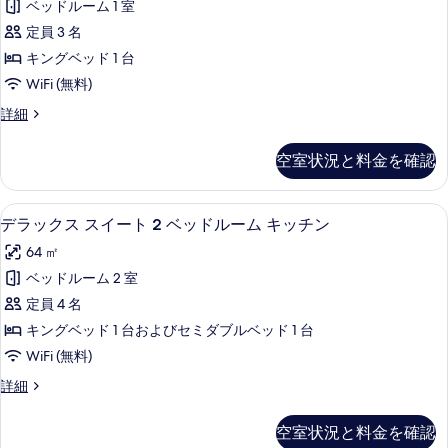
ー
ベ
ベッドルーム 1 室
ク
表
ッ
ム
定員 3 名
ド
ス
示
キ
ル
キングベッド 1 台
ス
す
ー
ッ
WiFi (無料)
ム
イ
る
チ
キ
デ
詳細
ー
ッ
ラ
ン
チ
ト
ッ
の
空室状況と料金を確認
ン
ク
1
の
す
ス
ベ
詳
ス
べ
デラックス スイート 2 ベッドルーム 
デ
細
6
イ
ッ
デラックス スイート 2 ベッドルーム キッチン
て
ラ
ー
ド
64 ㎡
ト
の
ッ
ル
1
ベッドルーム 2 室
写
ク
ベ
ー
定員 4 名
ッ
真
ス
ム
ド
キングベッド 1 台およびセミダブルベッド 1 台
を
ス
ル
キ
WiFi (無料)
ー
表
イ
ッ
ム
デ
詳細
示
ー
キ
ラ
チ
す
ッ
ト
ッ
ン
空室状況と料金を確認
チ
ク
る
2