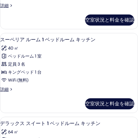
ィ
る
の
べ
エ
詳細
詳
ブ
グ
て
細
ス
ゼ
空室状況と料金を確認
の
ク
タ
テ
写
ジ
ィ
スーペリア ルーム 1 ベッドルーム キ
ス
真
6
ブ
スーペリア ルーム 1 ベッドルーム キッチン
オ
ー
ス
を
キ
40 ㎡
タ
ペ
表
ジ
ッ
ベッドルーム 1 室
リ
示
オ
チ
定員 3 名
キ
ア
す
ッ
ン
キングベッド 1 台
ル
る
チ
の
WiFi (無料)
ン
ー
す
の
ス
詳細
ム
詳
ー
べ
細
1
ペ
空室状況と料金を確認
て
リ
ベ
ア
の
ッ
ル
高級寝具、セーフティボックス (室内
デ
写
7
ー
ド
デラックス スイート 1 ベッドルーム キッチン
ラ
ム
真
ル
64 ㎡
1
ッ
を