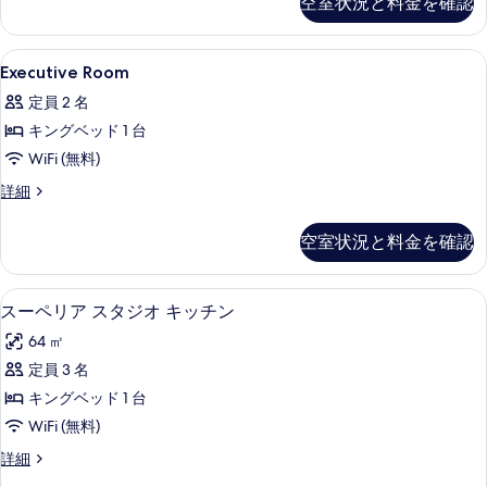
空室状況と料金を確認
詳
写
る
細
真
Executive
高級寝具、セーフティボックス (室内
を
5
Executive Room
Room
表
定員 2 名
の
示
キングベッド 1 台
す
す
WiFi (無料)
べ
る
Executive
詳細
て
Room
の
の
空室状況と料金を確認
詳
写
細
真
スーペリア スタジオ キッチン | 高
ス
を
7
スーペリア スタジオ キッチン
ー
表
64 ㎡
ペ
示
定員 3 名
リ
す
キングベッド 1 台
ア
る
WiFi (無料)
ス
ス
詳細
タ
ー