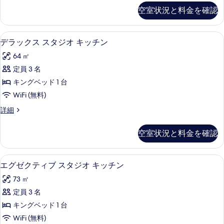
ジ
ペ
空室状況と料金を確認
リ
オ
ア
キ
ス
高級寝具、セーフティボックス (室内
デ
8
タ
デラックス スタジオ キッチン
ッ
ラ
ジ
チ
64 ㎡
オ
ッ
キ
ン
定員 3 名
ク
ッ
の
キングベッド 1 台
チ
ス
ン
す
WiFi (無料)
ス
の
べ
デ
詳細
詳
タ
ラ
て
細
ジ
ッ
空室状況と料金を確認
の
ク
オ
ス
写
キ
ス
高級寝具、セーフティボックス (室内
エ
真
6
タ
エグゼクティブ スタジオ キッチン
ッ
グ
ジ
を
チ
73 ㎡
オ
ゼ
表
キ
ン
定員 3 名
ク
示
ッ
の
キングベッド 1 台
チ
テ
す
ン
す
WiFi (無料)