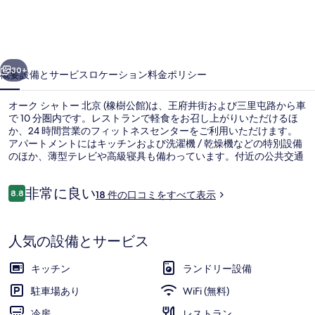
ャ
ト
ー
前へ
次へ
北
30+
概要
設備とサービス
ロケーション
料金
ポリシー
京
オーク シャトー 北京 (橡樹公館)は、王府井街および三里屯路から車
(橡
で 10 分圏内です。レストランで軽食をお召し上がりいただけるほ
か、24 時間営業のフィットネスセンターをご利用いただけます。
樹
アパートメントにはキッチンおよび洗濯機 / 乾燥機などの特別設備
公
のほか、薄型テレビや高級寝具も備わっています。付近の公共交通
機関も充実しています。地下鉄 三元橋駅までは徒歩 7 分です。
館)
口
非常に良い
8.8
18 件の口コミをすべて表示
10段階中8.8
の
コ
ミ
施設の正面 (日没後)
写
人気の設備とサービス
真
ギ
キッチン
ランドリー設備
ャ
駐車場あり
WiFi (無料)
冷房
レストラン