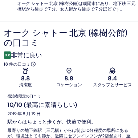
オーク シャトー 北京 (橡樹公館)は朝陽市にあり、地下鉄 三元
橋駅から徒歩で 7 分、女人街から徒歩で 7 分ほどです。
オーク シャトー 北京 (橡樹公館)
口
の口コミ
コ
ミ
非常に良い
8.8
18 件の口コミ
8.8
8.8
8.4
清潔度
ロケーション
スタッフとサービス
口
宿泊者限定の口コミ
コ
10/10 (最高に素晴らしい)
ミ
2019 年 8 月 19 日
駅からはちょっと歩くが、快適で便利。
最寄りの地下鉄駅（三元橋）からは徒歩10分程度の場所にある
が、環境はとても静か。近隣にセブンイレブンが2店舗あり、至