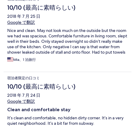
店标准。 在酒店大堂等待朋友时候，亲眼目睹前台人员对于外籍
住客态度亲切，细心交代。 对自己的国人一副高高挂起的高冷状
10/10 (最高に素晴らしい)
态，体验度极差。 不建议入住此酒店。订了国内外这么多酒店，
2018 年 7 月 25 日
此酒店体验度最差，非常不值得入住。歧视政策还在国内搞起，
员工素质极端低下。
Google で翻訳
Nice and clean. May not look much on the outside but the room
we had was spacious. Comfortable furniture in living room, slept
well in their beds. Only stayed overnight so didn’t really make
use of the kitchen. Only negative I can say is that water from
shower leaked outside of stall and onto floor. Had to put towels
on the floor which got totally soaked afterwards.
Mia、1 泊旅行
宿泊者限定の口コミ
10/10 (最高に素晴らしい)
2018 年 7 月 24 日
Google で翻訳
Clean and comfortable stay
It’s clean and comfortable, no hidden dirty corner. It’s in a very
quiet neighborhood. It’s a bit far from subway.