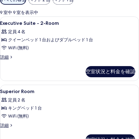
用
可
9 室中 9 室を表示中
能
Executive
高級寝具、セーフティボックス (室内
5
Executive Suite - 2-Room
な
Suite
客
定員 4 名
-
室
クイーンベッド 1 台およびダブルベッド 1 台
2-
の
Room
WiFi (無料)
絞
の
Executive
詳細
り
Suite
す
込
-
べ
空室状況と料金を確認
み
2-
条
て
Room
の
件
の
Superior
高級寝具、セーフティボックス (室内
6
詳
Superior Room
Room
写
細
定員 2 名
の
真
キングベッド 1 台
す
を
WiFi (無料)
べ
表
Superior
詳細
て
示
Room
の
す
の