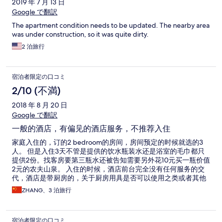
2019 年 7 月 13 日
Google で翻訳
The apartment condition needs to be updated. The nearby area
was under construction, so it was quite dirty.
2 泊旅行
宿泊者限定の口コミ
2/10 (不満)
2018 年 8 月 20 日
Google で翻訳
一般的酒店，有偏见的酒店服务，不推荐入住
家庭入住的，订的2 bedroom的房间，房间预定的时候就选的3
人。 但是入住3天不管是提供的饮水瓶装水还是浴室的毛巾都只
提供2份。找客房要第三瓶水还被告知需要另外花10元买一瓶价值
2元的农夫山泉。 入住的时候，酒店前台完全没有任何服务的交
代，酒店是带厨房的，关于厨房用具是否可以使用之类或者其他
注意事项，完全没有任何交代。所有的服务仅限于给房卡及收押
ZHANG、3 泊旅行
金。 房间的设施衣柜老旧，关上衣柜的门，衣柜里的灯都无法熄
灭。打电话给前台需要修理，回复懒洋洋的。整个房间打扫非常
不到位，很多地方都有灰尘，地毯清洁也不干净，完全不够4星酒
宿泊者限定の口コミ