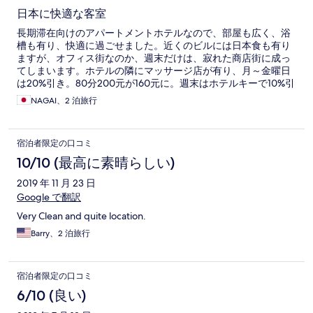
日本に快適な客室
長期滞在向けのアパートメントホテルなので、部屋も広く、浴
槽も有り、快適に過ごせました。近くのビルには日本食も有り
ますが、オフィス街なのか、週末だけは、寂れた商店街に成っ
てしまいます。ホテルの隣にマッサージ店が有り、月～金曜日
は20%引き。80分200元が160元に。週末はホテルキーで10%引
き。
NAGAI、2 泊旅行
宿泊者限定の口コミ
10/10 (最高に素晴らしい)
2019 年 11 月 23 日
Google で翻訳
Very Clean and quite location.
Barry、2 泊旅行
宿泊者限定の口コミ
6/10 (良い)