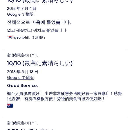
10/10 (最高に素晴らしい)
2018 年 7 月 4 日
Google で翻訳
전체적으로 마음에 들었습니다.
넓고 깨끗하고 위치도 좋았습니다.
hyeonphil、3 泊旅行
宿泊者限定の口コミ
10/10 (最高に素晴らしい)
2018 年 5 月 13 日
Google で翻訳
Good Service.
櫃台人員服務很好! 出差非常疲憊旁邊剛好有一家按摩店！感覺
很溫馨! 有洗衣機很方便！旁邊的美食街很方便好吃！
宿泊者限定の口コミ