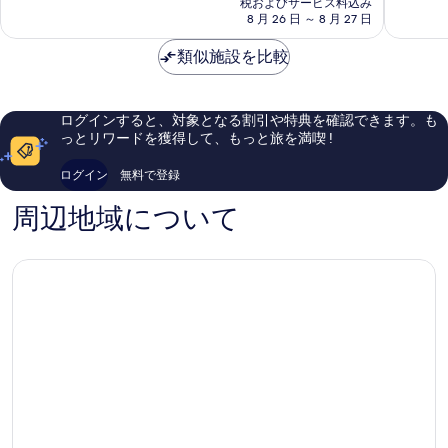
(北
常
高
税およびサービス料込み
を
料
京
8 月 26 日 ～ 8 月 27 日
に
に
金
天
良
素
表
は
倫
類似施設を比較
い、
晴
示
￥10,582
松
口
ら
鶴
コ
し
す
大
ミ
い、
る
ログインすると、対象となる割引や特典を確認できます。も
飯
1,001
口
っとリワードを獲得して、もっと旅を満喫 !
店)
件
コ
北
件
ミ
ログイン
無料で登録
京
の
53
ダ
口
件
周辺地域について
ウ
コ
件
ン
ミ
の
タ
口
ウ
コ
ン
ミ