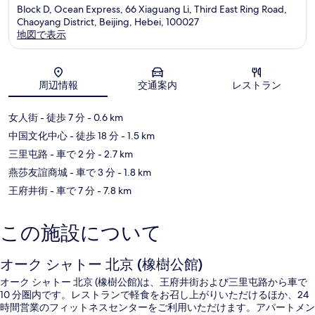
Block D, Ocean Express, 66 Xiaguang Li, Third East Ring Road,
Chaoyang District, Beijing, Hebei, 100027
地図で表示
地図
周辺情報
交通案内
レストラン
女人街
- 徒歩 7 分
- 0.6 km
中国文化中心
- 徒歩 18 分
- 1.5 km
三里屯路
- 車で 2 分
- 2.7 km
燕莎友誼商城
- 車で 3 分
- 1.8 km
王府井街
- 車で 7 分
- 7.8 km
この施設について
オーク シャトー 北京 (橡樹公館)
オーク シャトー 北京 (橡樹公館)は、王府井街および三里屯路から車で
10 分圏内です。レストランで軽食をお召し上がりいただけるほか、24
時間営業のフィットネスセンターをご利用いただけます。アパートメン