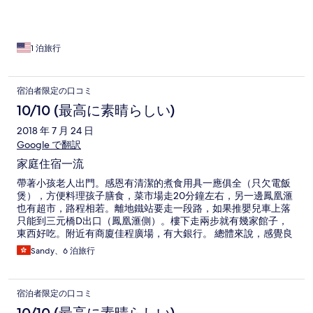
1 泊旅行
宿泊者限定の口コミ
10/10 (最高に素晴らしい)
2018 年 7 月 24 日
Google で翻訳
家庭住宿一流
帶著小孩老人出門。感恩有清潔的煮食用具一應俱全（只欠電飯
煲），方便料理孩子膳食，菜市場走20分鐘左右，另一邊鳳凰滙
也有超市，路程相若。離地鐵站要走一段路，如果推嬰兒車上落
只能到三元橋D出口（鳳凰滙側）。樓下走兩步就有幾家館子，
東西好吃。附近有商廈佳程廣場，有大銀行。 總體來說，感覺良
好，前台服務也好。
Sandy、6 泊旅行
宿泊者限定の口コミ