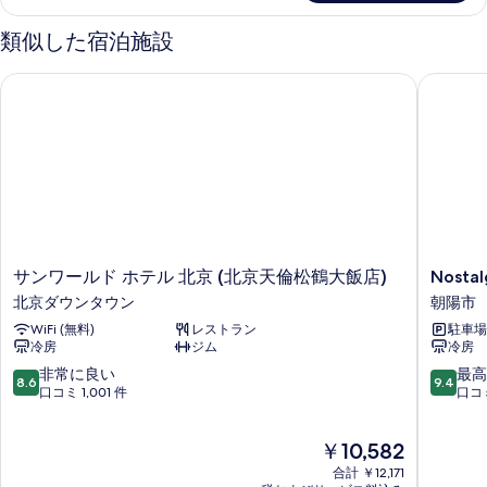
ン
の
ス
ベ
の
ス
類似した宿泊施設
す
詳
イ
ッ
べ
細
ー
ド
サンワールド ホテル 北京 (北京天倫松鶴大飯店)
Nostalgi
ト
て
ル
2
の
ベ
ー
ッ
写
ム
ド
真
ル
キ
ー
を
ッ
ム
表
キ
チ
示
ッ
サ
Nostalgi
サンワールド ホテル 北京 (北京天倫松鶴大飯店)
Nostal
ン
チ
す
ン
Hotel（B
北京ダウンタウン
朝陽市
ン
の
ワ
Jinson
る
の
WiFi (無料)
レストラン
駐車場 
ー
朝
す
詳
冷房
ジム
冷房
ル
陽
べ
細
ド
市
10
10
非常に良い
最高
8.6
9.4
て
ホ
段
段
口コミ 1,001 件
口コミ
テ
階
階
の
ル
中
中
現
写
￥10,582
北
8.6、
9.4、
在
京
非
最
合計 ￥12,171
真
の