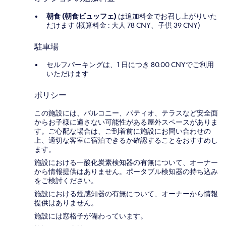
朝食 (朝食ビュッフェ)
は追加料金でお召し上がりいた
だけます (概算料金 : 大人 78 CNY、子供 39 CNY)
駐車場
セルフパーキングは、1 日につき 80.00 CNYでご利用
いただけます
ポリシー
この施設には、バルコニー、パティオ、テラスなど安全面
からお子様に適さない可能性がある屋外スペースがありま
す。ご心配な場合は、ご到着前に施設にお問い合わせの
上、適切な客室に宿泊できるか確認することをおすすめし
ます。
施設における一酸化炭素検知器の有無について、オーナー
から情報提供はありません。ポータブル検知器の持ち込み
をご検討ください。
施設における煙感知器の有無について、オーナーから情報
提供はありません。
施設には窓格子が備わっています。