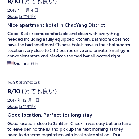
8/10 (とても良い)
2018 年 1 月 4 日
Google で翻訳
Nice apartment hotel in ChaoYang District
Good: Suite rooms comfortable and clean with everything
needed including a fully equipped kitchen. Bathroom does not
have the bad smell most Chinese hotels have in their bathrooms.
Location very close to CBD but reclusive and private. Small gym,
convenient store and Mexican themed bar all located right
downstairs. Hotel staff very helpful to get taxi quickly. Not-so-
Shu、6 泊旅行
good: Longer walk to Subway (12 minutes) than expected. Taxi
drivers have difficulty finding the location unless using
navigator. There is no good restaurant within walking distance
宿泊者限定の口コミ
nearby. Booked 4 person suite as advertised with two large
beds for 4 adults. It turned out it is a 3 person suite with 2nd
8/10 (とても良い)
bedroom only having a small double bed, and an added single
2017 年 12 月 1 日
bed in living room. Meanwhile hotel only provided towels to 3
persons despite repeated reminder throughout the 1 week stay.
Google で翻訳
Good location. Perfect for long stay
Good location, close to Sanlitun. Check in was easy but one have
to leave behind the ID and pick up the next morning as they
need to do some registration with local police station. It's a