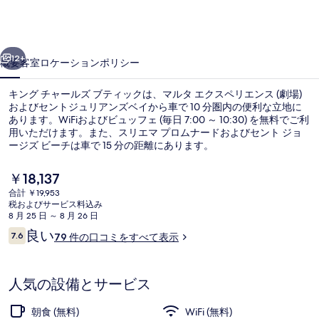
ー
ル
前へ
次へ
ズ
12+
概要
客室
ロケーション
ポリシー
ブ
キング チャールズ ブティックは、マルタ エクスペリエンス (劇場)
テ
およびセントジュリアンズベイから車で 10 分圏内の便利な立地に
あります。WiFiおよびビュッフェ (毎日 7:00 ～ 10:30) を無料でご利
ィ
用いただけます。また、スリエマ プロムナードおよびセント ジョ
ッ
ージズ ビーチは車で 15 分の距離にあります。
ク
現
￥18,137
在
の
合計 ￥19,953
の
税およびサービス料込み
スタンダード ダブルまたはツインルーム
写
料
8 月 25 日 ～ 8 月 26 日
金
口
良い
真
7.6
79 件の口コミをすべて表示
は
10段階中7.6
コ
￥18,137
ギ
ミ
で
す
ャ
人気の設備とサービス
ラ
朝食 (無料)
WiFi (無料)