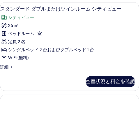
スタンダード ダブルまたはツインルー
ス
3
スタンダード ダブルまたはツインルーム シティビュー
タ
シティビュー
ン
26 ㎡
ダ
ベッドルーム 1 室
ー
定員 2 名
ド
シングルベッド 2 台およびダブルベッド 1 台
ダ
WiFi (無料)
ブ
ス
詳細
ル
タ
ま
ン
空室状況と料金を確認
ダ
た
ー
は
ド
ダ
ツ
ブ
イ
ル
ま
ン
た
ル
は
ツ
ー