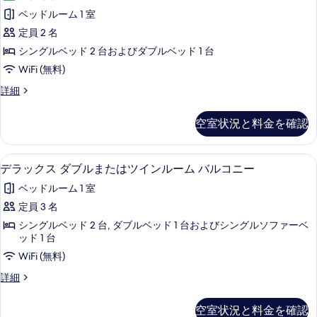
ス
ま
ベッドルーム 1 室
ク
た
定員 2 名
は
ル
ツ
シングルベッド 2 台およびダブルベッド 1 台
ー
イ
WiFi (無料)
ン
シ
ル
エ
詳細
ブ
ー
ク
ム
ダ
ス
空室状況と料金を確認
の
ク
ブ
詳
ル
ル
細
ー
デラックス ダブルまたはツインルーム 
デ
3
シ
デラックス ダブルまたはツインルーム バルコニー
ま
ラ
ブ
た
ベッドルーム 1 室
ダ
ッ
ブ
は
定員 3 名
ク
ル
ツ
シングルベッド 2 台, ダブルベッド 1 台およびシングルソファーベ
ま
ス
ッド 1 台
た
イ
ダ
は
WiFi (無料)
ン
ツ
ブ
デ
詳細
ル
イ
ル
ラ
ン
ー
ッ
ル
ま
空室状況と料金を確認
ク