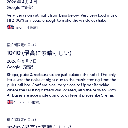
2026 年 4 月 4 日
Google で翻訳
Very, very noisy at night from bars below. Very very loud music
till 2-30/3 am. Loud enough to make the windows shake!
Sharon、4 泊旅行
宿泊者限定の口コミ
10/10 (最高に素晴らしい)
2026 年 3 月 7 日
Google で翻訳
Shops, pubs & restaurants are just outside the hotel. The only
issue was the noise at night due to the music coming from the
pub until late. Staff are nice. Very close to Upper Barrakka
where the saluting battery was located, also the ferry to Gozo.
All buses are accessible going to different places like Sliema,
Malta Airport, St Julians etc are 5mins to walk from the hotel.
Victoria、4 泊旅行
宿泊者限定の口コミ
10/10 (最高に素晴らしい)