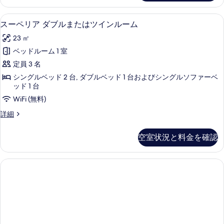
ー
ト
スーペリア ダブルまたはツインルーム
ス
3
ダ
スーペリア ダブルまたはツインルーム
ー
ブ
23 ㎡
ル
ペ
ま
ベッドルーム 1 室
リ
た
定員 3 名
は
ア
ツ
シングルベッド 2 台, ダブルベッド 1 台およびシングルソファーベ
ダ
イ
ッド 1 台
ン
ブ
WiFi (無料)
ル
ル
ー
ス
詳細
ム
ま
ー
の
ペ
た
空室状況と料金を確認
詳
リ
は
細
ア
ダ
ツ
ブ
イ
ル
ま
ン
た
ル
は
ツ
ー
イ