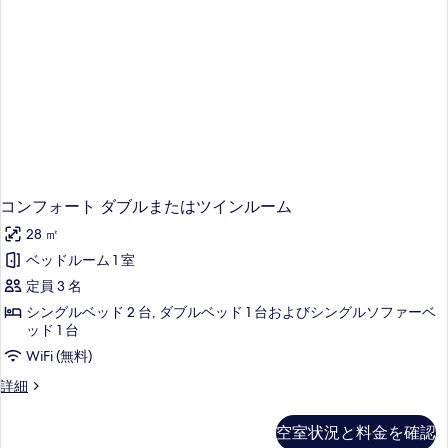
す
た
は
る
ツ
イ
ン
ル
ー
ム
の
詳
細
コンフォート ダブルまたはツインルーム
28 ㎡
ベッドルーム 1 室
定員 3 名
シングルベッド 2 台, ダブルベッド 1 台およびシングルソファーベ
ッド 1 台
WiFi (無料)
コ
詳細
ン
フ
空室状況と料金を確認
ォ