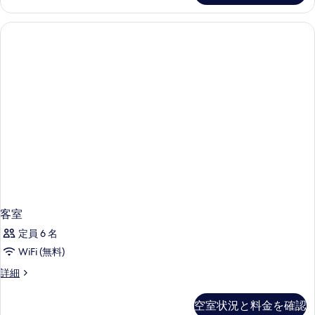
の
細
る
写
真
を
表
示
す
る
客室
定員 6 名
WiFi (無料)
客
詳細
室
の
空室状況と料金を確認
詳