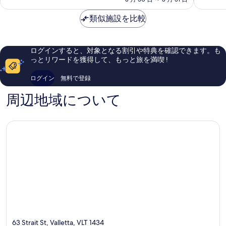
ィ
ッ
常
常
金
ッ
ク
に
に
は
類似施設を比較
ク
ホ
良
良
￥20,777
ホ
テ
い、
い、
テ
ル
口
口
ル
Floriana
コ
コ
ログインすると、対象となる割引や特典を確認できます。も
Floriana
ミ
ミ
っとリワードを獲得して、もっと旅を満喫 !
243
18
件
件
ログイン
無料で登録
件
件
の
の
周辺地域について
口
口
コ
コ
ミ
ミ
63 Strait St, Valletta, VLT 1434