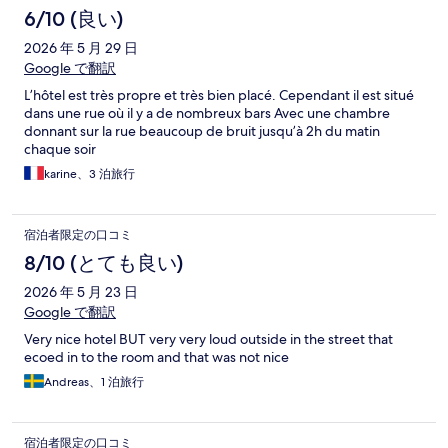
6/10 (良い)
2026 年 5 月 29 日
Google で翻訳
L’hôtel est très propre et très bien placé. Cependant il est situé
dans une rue où il y a de nombreux bars Avec une chambre
donnant sur la rue beaucoup de bruit jusqu’à 2h du matin
chaque soir
karine、3 泊旅行
宿泊者限定の口コミ
8/10 (とても良い)
2026 年 5 月 23 日
Google で翻訳
Very nice hotel BUT very very loud outside in the street that
ecoed in to the room and that was not nice
Andreas、1 泊旅行
宿泊者限定の口コミ