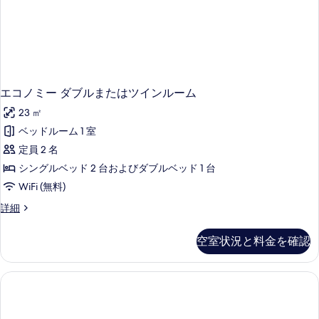
イ
ム
ン
シ
ル
ー
テ
ム
ィ
シ
テ
ビ
ィ
エコノミー ダブルまたはツインルーム
ュ
ビ
23 ㎡
ュ
ー
ー
ベッドルーム 1 室
の
の
定員 2 名
詳
す
細
シングルベッド 2 台およびダブルベッド 1 台
べ
WiFi (無料)
て
エ
詳細
の
コ
写
ノ
空室状況と料金を確認
ミ
真
ー
を
ダ
ブ
表
ル
示
ま