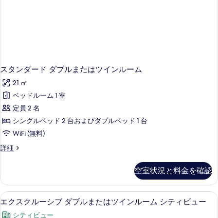
ム
ン
の
ル
ー
す
ム
べ
の
詳
て
細
の
スタンダード ダブルまたはツインルーム
写
21 ㎡
真
ベッドルーム 1 室
を
定員 2 名
表
シングルベッド 2 台およびダブルベッド 1 台
示
WiFi (無料)
す
ス
詳細
る
タ
ン
空室状況と料金を確認
ダ
ー
ド
エクスクルーシブ ダブルまたはツイン
エ
3
ダ
エクスクルーシブ ダブルまたはツインルーム シティビュー
ク
ブ
シティビュー
ル