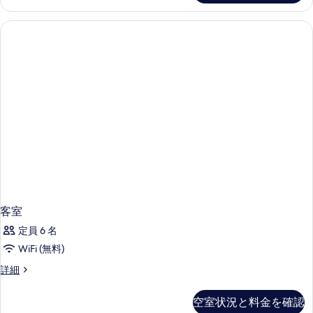
細
客室
定員 6 名
WiFi (無料)
客
詳細
室
の
空室状況と料金を確認
詳