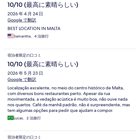
は不満にいたします。昼のバレッタ観光のロケーションとして
10/10 (最高に素晴らしい)
は良いです。
2026 年 4 月 24 日
Google で翻訳
BEST LOCATION IN MALTA
Samantha、4 泊旅行
宿泊者限定の口コミ
10/10 (最高に素晴らしい)
2026 年 5 月 23 日
Google で翻訳
Localização excelente, no meio do centro histórico de Malta,
com diversos bons restaurantes perto. Apesar da rua
movimentada, a vedação acústica é muito boa, não ouve nada
nos quartos. Café da manhã padrão, não é surpreendente, mas
tem algumas opções para pedir que ajudam a compor.
Lucas、2 泊旅行
宿泊者限定の口コミ