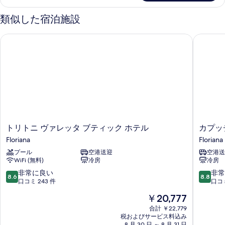
細
類似した宿泊施設
トリトニ ヴァレッタ ブティック ホテル
カプッチ
ト
カ
トリトニ ヴァレッタ ブティック ホテル
カプッ
リ
プ
Floriana
Floriana
ト
ッ
プール
空港送迎
空港送
ニ
チ
WiFi (無料)
冷房
冷房
ヴ
ー
ァ
ニ
10
10
非常に良い
非常
8.6
8.8
レ
ヒ
段
段
口コミ 243 件
口コミ
ッ
ル
階
階
現
￥20,777
タ
ブ
中
中
在
ブ
テ
8.6、
8.8、
合計 ￥22,779
の
テ
税およびサービス料込み
ィ
非
非
料
8 月 30 日 ～ 8 月 31 日