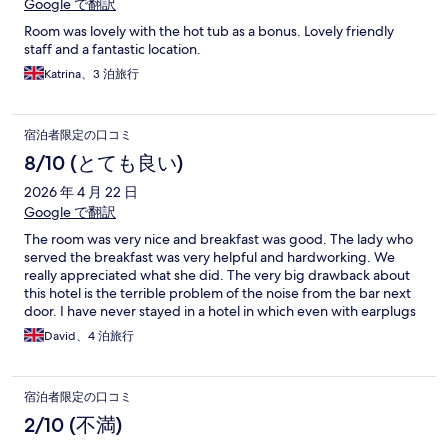
Google で翻訳
Room was lovely with the hot tub as a bonus. Lovely friendly
staff and a fantastic location.
Katrina、3 泊旅行
宿泊者限定の口コミ
8/10 (とても良い)
2026 年 4 月 22 日
Google で翻訳
The room was very nice and breakfast was good. The lady who
served the breakfast was very helpful and hardworking. We
really appreciated what she did. The very big drawback about
this hotel is the terrible problem of the noise from the bar next
door. I have never stayed in a hotel in which even with earplugs
it was hard to sleep due to the relentless pounding of the bass
David、4 泊旅行
from the bar's music system till very late into the night. Potential
guests need to be warned about this.
宿泊者限定の口コミ
2/10 (不満)