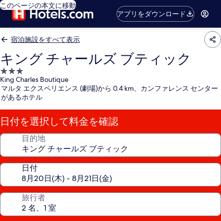
このページの本文に移動
アプリをダウンロード
宿泊施設をすべて表示
キング チャールズ ブティック
3.0
King Charles Boutique
つ
マルタ エクスペリエンス (劇場)から 0.4 km、カンファレンス センター
星
があるホテル
宿
泊
日付を選択して料金を確認
施
設
目的地
日付
旅行者