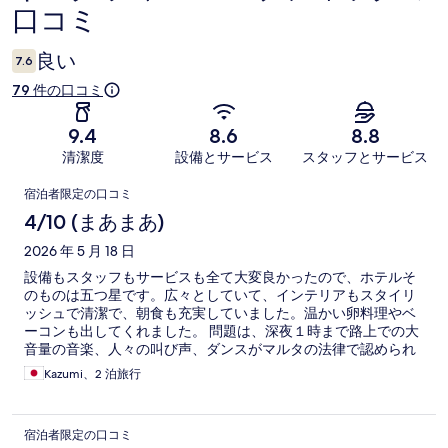
口コミ
コ
ミ
良い
7.6
79 件の口コミ
9.4
8.6
8.8
清潔度
設備とサービス
スタッフとサービス
口
宿泊者限定の口コミ
コ
4/10 (まあまあ)
ミ
2026 年 5 月 18 日
設備もスタッフもサービスも全て大変良かったので、ホテルそ
のものは五つ星です。広々としていて、インテリアもスタイリ
ッシュで清潔で、朝食も充実していました。温かい卵料理やベ
ーコンも出してくれました。 問題は、深夜１時まで路上での大
音量の音楽、人々の叫び声、ダンスがマルタの法律で認められ
ていて、その場がホテルのすぐそばだったことです。(ホテルで
Kazumi、2 泊旅行
調べてわかりました)朝は爽やかで、夕方ホテルに戻った時まで
はいいのですが、夜遅くなればなるほど、音量は上がり、野外
コンサート会場の隣に泊まっている感じでした。スタッフの
宿泊者限定の口コミ
方々がとても良かったので、申し訳ありませんが、滞在として