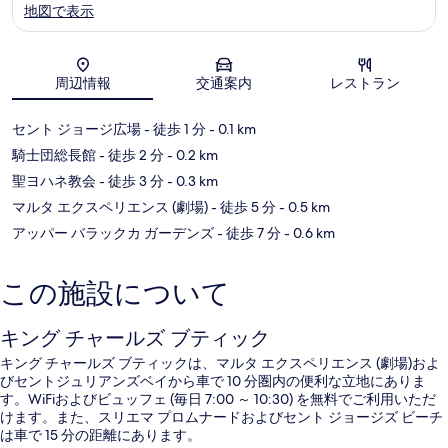
地図で表示
地図
周辺情報
交通案内
レストラン
セント ジョージ広場
- 徒歩 1 分
- 0.1 km
騎士団総長館
- 徒歩 2 分
- 0.2 km
聖ヨハネ教会
- 徒歩 3 分
- 0.3 km
マルタ エクスペリエンス (劇場)
- 徒歩 5 分
- 0.5 km
アッパー バラックカ ガーデンズ
- 徒歩 7 分
- 0.6 km
この施設について
キング チャールズ ブティック
キング チャールズ ブティックは、マルタ エクスペリエンス (劇場)およ
びセントジュリアンズベイから車で 10 分圏内の便利な立地にありま
す。WiFiおよびビュッフェ (毎日 7:00 ～ 10:30) を無料でご利用いただ
けます。また、スリエマ プロムナードおよびセント ジョージズ ビーチ
は車で 15 分の距離にあります。