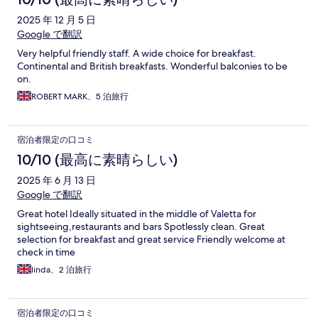
2025 年 12 月 5 日
Google で翻訳
Very helpful friendly staff. A wide choice for breakfast.
Continental and British breakfasts. Wonderful balconies to be
on.
ROBERT MARK、5 泊旅行
宿泊者限定の口コミ
10/10 (最高に素晴らしい)
2025 年 6 月 13 日
Google で翻訳
Great hotel Ideally situated in the middle of Valetta for
sightseeing,restaurants and bars Spotlessly clean. Great
selection for breakfast and great service Friendly welcome at
check in time
linda、2 泊旅行
宿泊者限定の口コミ