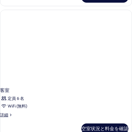
ム
ー
た
ス
ム
シ
ダ
は
シ
ブ
テ
テ
ツ
ル
ィ
ィ
ま
イ
ビ
ビ
た
ュ
ン
は
ー
ュ
ツ
ル
の
ー
イ
詳
ー
ン
の
細
ム
ル
す
ー
バ
ム
べ
ル
バ
て
ル
コ
コ
の
ニ
ニ
客室
写
ー
ー
定員 6 名
真
の
の
詳
WiFi (無料)
を
細
す
客
表
詳細
べ
室
示
の
て
空室状況と料金を確認
す
詳