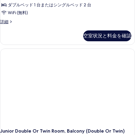
詳
べ
た
ダブルベッド 1 台またはシングルベッド 2 台
Twin
細
ー
は
て
Room,
WiFi (無料)
ム
ツ
の
Balcony
イ
Junior
詳細
テ
写
ン
(Double
Double
ラ
ル
Or
Or
真
空室状況と料金を確認
ー
Twin
ス
Twin)
を
ム
Room,
(Double
テ
の
Balcony
表
or
ラ
(Double
す
示
ス
Twin)
Or
べ
(Double
す
Twin)
の
or
の
て
る
す
Twin)
詳
の
の
細
べ
詳
写
て
細
真
の
を
写
表
真
示
を
す
表
Junior Double Or Twin Room, Balcony (Double Or Twin)
る