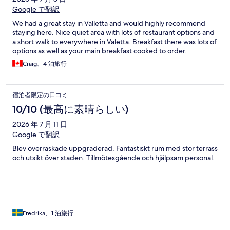
Google で翻訳
We had a great stay in Valletta and would highly recommend
staying here. Nice quiet area with lots of restaurant options and
a short walk to everywhere in Valetta. Breakfast there was lots of
options as well as your main breakfast cooked to order.
Craig、4 泊旅行
宿泊者限定の口コミ
10/10 (最高に素晴らしい)
2026 年 7 月 11 日
Google で翻訳
Blev överraskade uppgraderad. Fantastiskt rum med stor terrass
och utsikt över staden. Tillmötesgående och hjälpsam personal.
Fredrika、1 泊旅行