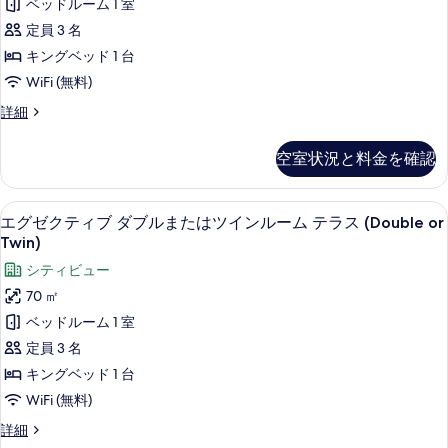
示
ベッドルーム 1 室
イ
ム
ブ
す
ン
定員 3 名
バ
ル
ル
る
キングベッド 1 台
ル
ー
ま
ム
WiFi (無料)
コ
バ
た
ジ
詳細
ニ
ル
は
ュ
コ
ー
ニ
ツ
ニ
空室状況と料金を確認
ア
の
ー
イ
ダ
の
す
ブ
ン
詳
エグゼクティブ ダブルまたはツインルーム テラス
エ
べ
8
ル
エグゼクティブ ダブルまたはツインルーム テラス (Double or
細
ル
グ
ま
Twin)
て
た
ー
ゼ
の
シティビュー
は
ム
ク
ツ
写
70 ㎡
バ
イ
テ
真
ベッドルーム 1 室
ン
ル
ィ
ル
を
定員 3 名
コ
ー
ブ
表
キングベッド 1 台
ム
ニ
ダ
バ
示
WiFi (無料)
ー
ル
ブ
す
エ
詳細
コ
(Double
ル
グ