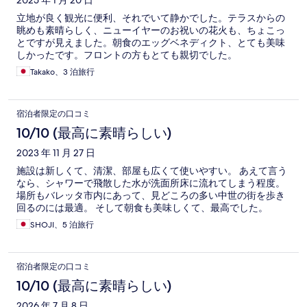
2025 年 1 月 20 日
立地が良く観光に便利、それでいて静かでした。テラスからの
眺めも素晴らしく、ニューイヤーのお祝いの花火も、ちょこっ
とですが見えました。朝食のエッグベネディクト、とても美味
しかったです。フロントの方もとても親切でした。
Takako、3 泊旅行
宿泊者限定の口コミ
10/10 (最高に素晴らしい)
2023 年 11 月 27 日
施設は新しくて、清潔、部屋も広くて使いやすい。 あえて言う
なら、シャワーで飛散した水が洗面所床に流れてしまう程度。
場所もバレッタ市内にあって、見どころの多い中世の街を歩き
回るのには最適。 そして朝食も美味しくて、最高でした。
SHOJI、5 泊旅行
宿泊者限定の口コミ
10/10 (最高に素晴らしい)
2026 年 7 月 8 日