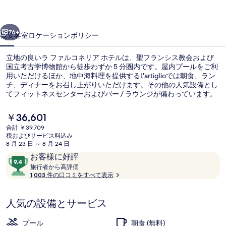
リ
前へ
次へ
ア
76+
概要
客室
ロケーション
ポリシー
ホ
立地の良いラ ファルコネリア ホテルは、聖フランシス教会および
テ
国立考古学博物館から徒歩わずか 5 分圏内です。屋内プールをご利
用いただけるほか、地中海料理を提供するL'artiglioでは朝食、ラン
ル
チ、ディナーをお召し上がりいただけます。その他の人気設備とし
の
てフィットネスセンターおよびバー / ラウンジが備わっています。
旅行者は親切なスタッフや朝食を評価しています。
写
現
￥36,601
在
真
合計 ￥39,709
の
税およびサービス料込み
ジュニア ダブルまたはツインルーム バルコニー
ギ
料
8 月 23 日 ～ 8 月 24 日
金
口
10
お客様に好評
ャ
は
コ
旅
段
旅行者から高評価
￥36,601
ラ
行
1,003 件の口コミをすべて表示
ミ
階
で
者
す
中
リ
か
9.4、
人気の設備とサービス
ら
ー
お
高
評
客
プール
朝食 (無料)