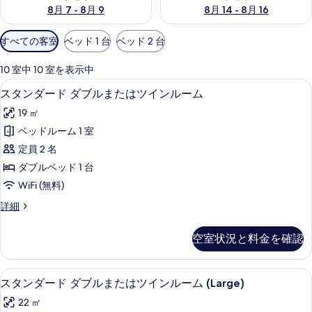
8月 7 - 8月 9
8月 14 - 8月 16
利
すべての客室
ベッド 1 台
ベッド 2 台
用
可
10 室中 10 室を表示中
能
ミニバー、セーフティボックス (室内
ス
7
スタンダード ダブルまたはツインルーム
な
タ
客
19 ㎡
ン
室
ベッドルーム 1 室
ダ
の
定員 2 名
ー
絞
ダブルベッド 1 台
り
ド
WiFi (無料)
込
ダ
み
ス
詳細
ブ
タ
条
ル
ン
件
空室状況と料金を確認
ダ
ま
ー
た
ド
ミニバー、セーフティボックス (室内
ス
7
ダ
スタンダード ダブルまたはツインルーム (Large)
は
タ
ブ
ツ
22 ㎡
ル