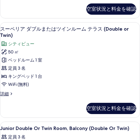
る
ニ
or
ゼ
ま
ー
空室状況と料金を確認
Twin)
ク
(Double
た
テ
の
or
ィ
は
Twin)
スーペリア ダブルまたはツインルーム テラス (
ス
す
7
ブ
スーペリア ダブルまたはツインルーム テラス (Double or
の
ツ
ー
ダ
べ
Twin)
詳
ブ
イ
細
ペ
て
シティビュー
ル
ン
リ
ま
の
50 ㎡
ル
た
ア
写
ベッドルーム 1 室
は
ー
ダ
真
ツ
定員 3 名
ム
イ
ブ
を
キングベッド 1 台
ン
テ
ル
表
ル
WiFi (無料)
ラ
ー
ま
示
ス
詳細
ム
ス
た
ー
す
テ
(Double
ペ
は
ラ
る
空室状況と料金を確認
リ
or
ス
ツ
ア
(Double
Twin)
ダ
イ
or
Junior
ミニバー、セーフティボックス (室内
の
6
ブ
Junior Double Or Twin Room, Balcony (Double Or Twin)
Twin)
ン
Double
ル
す
の
定員 3 名
ま
Or
ル