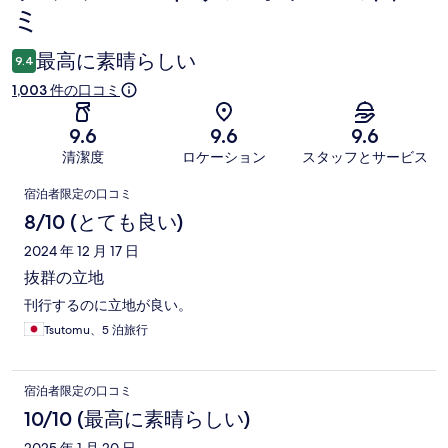
ミ
コ
ミ
最高に素晴らしい
9.4
1,003 件の口コミ
9.6
9.6
9.6
清潔度
ロケーション
スタッフとサービス
口
宿泊者限定の口コミ
コ
8/10 (とても良い)
ミ
2024 年 12 月 17 日
抜群の立地
刊行するのに立地が良い。
Tsutomu、5 泊旅行
宿泊者限定の口コミ
10/10 (最高に素晴らしい)