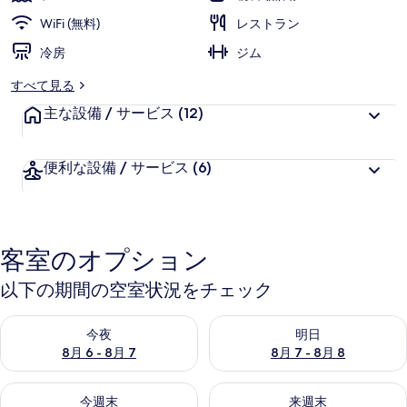
価
様
WiFi (無料)
レストラン
に
冷房
好
ジム
評
すべて見る
件
主な設備 / サービス
の
(12)
口
コ
便利な設備 / サービス
(6)
ミ
客室のオプション
以下の期間の空室状況をチェック
今夜 8月 6 - 8月 7 の空室状況をチェック
明日 8月 7 - 8月 8 の空室
今夜
明日
8月 6 - 8月 7
8月 7 - 8月 8
今週末 8月 7 - 8月 9 の空室状況をチェック
来週末 8月 14 - 8月 16 の
今週末
来週末