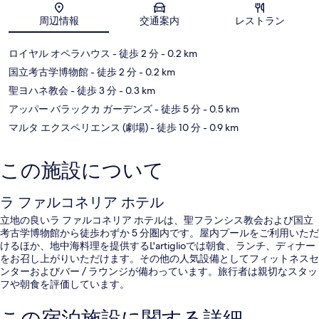
地図
周辺情報
交通案内
レストラン
ロイヤル オペラハウス
- 徒歩 2 分
- 0.2 km
国立考古学博物館
- 徒歩 2 分
- 0.2 km
聖ヨハネ教会
- 徒歩 3 分
- 0.3 km
アッパー バラックカ ガーデンズ
- 徒歩 5 分
- 0.5 km
マルタ エクスペリエンス (劇場)
- 徒歩 10 分
- 0.9 km
この施設について
ラ ファルコネリア ホテル
立地の良いラ ファルコネリア ホテルは、聖フランシス教会および国立
考古学博物館から徒歩わずか 5 分圏内です。屋内プールをご利用いただ
けるほか、地中海料理を提供するL'artiglioでは朝食、ランチ、ディナー
をお召し上がりいただけます。その他の人気設備としてフィットネスセ
ンターおよびバー / ラウンジが備わっています。旅行者は親切なスタッ
フや朝食を評価しています。