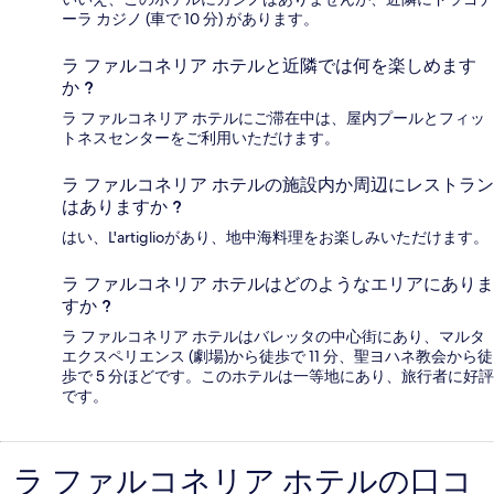
ーラ カジノ (車で 10 分) があります。
ラ ファルコネリア ホテルと近隣では何を楽しめます
か ?
ラ ファルコネリア ホテルにご滞在中は、屋内プールとフィッ
トネスセンターをご利用いただけます。
ラ ファルコネリア ホテルの施設内か周辺にレストラン
はありますか ?
はい、L'artiglioがあり、地中海料理をお楽しみいただけます。
ラ ファルコネリア ホテルはどのようなエリアにありま
すか ?
ラ ファルコネリア ホテルはバレッタの中心街にあり、マルタ
エクスペリエンス (劇場)から徒歩で 11 分、聖ヨハネ教会から徒
歩で 5 分ほどです。このホテルは一等地にあり、旅行者に好評
です。
ラ ファルコネリア ホテルの口コ
口