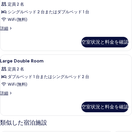
示
定員 2 名
す
シングルベッド 2 台またはダブルベッド 1 台
る
WiFi (無料)
Junior
詳細
Double
Or
空室状況と料金を確認
Twin
Room,
Balcony
Large
ミニバー、セーフティボックス (室内
5
(Double
Large Double Room
Double
Or
定員 2 名
Twin)
Room
の
ダブルベッド 1 台またはシングルベッド 2 台
の
詳
WiFi (無料)
す
細
べ
Large
詳細
Double
て
Room
空室状況と料金を確認
の
の
詳
写
細
類似した宿泊施設
真
を