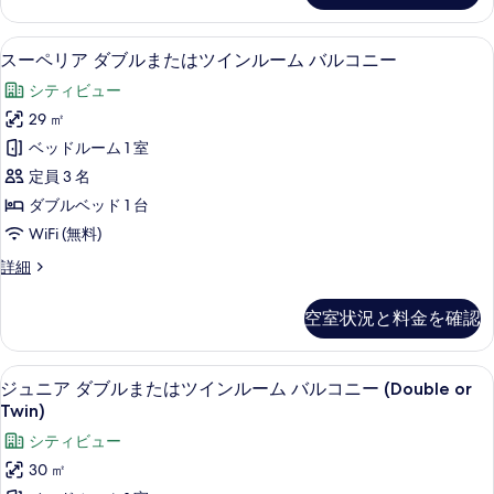
ル
の
す
た
ー
詳
は
べ
スーペリア ダブルまたはツインルーム 
ス
細
8
ツ
スーペリア ダブルまたはツインルーム バルコニー
ム
て
ー
イ
バ
シティビュー
ン
の
ペ
ル
ル
29 ㎡
写
リ
ー
コ
ベッドルーム 1 室
ム
真
ア
バ
ニ
定員 3 名
を
ダ
ル
ー
ダブルベッド 1 台
コ
表
ブ
の
WiFi (無料)
ニ
示
ル
ー
す
ス
詳細
す
の
ま
ー
べ
詳
る
た
ペ
細
空室状況と料金を確認
て
リ
は
ア
の
ツ
ダ
ジュニア ダブルまたはツインルーム バルコ
ジ
写
6
ブ
ジュニア ダブルまたはツインルーム バルコニー (Double or
イ
ュ
ル
真
Twin)
ン
ま
ニ
を
シティビュー
た
ル
ア
表
は
30 ㎡
ー
ツ
ダ