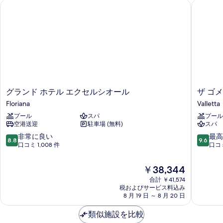
グランド ホテル エクセルシオール
ザ ゴメ
表
示
す
る
グ
ザ
グランド ホテル エクセルシオール
ザ ゴ
ラ
ゴ
Floriana
Valletta
ン
メ
プール
スパ
プール
ド
リ
空港送迎
駐車場 (無料)
スパ
ホ
ー
テ
ノ
10
10
非常に良い
最高
8.8
9.6
ル
ホ
段
段
口コミ 1,008 件
口コミ
エ
テ
階
階
ク
ル
中
中
現
￥38,344
セ
Valletta
8.8、
9.6、
在
ル
合計 ￥41,574
非
最
の
税およびサービス料込み
シ
常
高
料
8 月 19 日 ～ 8 月 20 日
オ
に
に
金
ー
良
素
は
類似施設を比較
ル
い、
晴
￥38,344