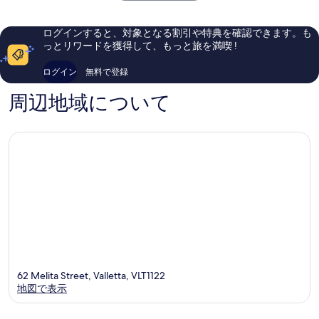
Floriana
口
ら
コ
し
ミ
い、
ログインすると、対象となる割引や特典を確認できます。も
1,008
口
っとリワードを獲得して、もっと旅を満喫 !
件
コ
件
ミ
ログイン
無料で登録
の
1,004
口
件
周辺地域について
コ
件
ミ
の
口
コ
ミ
62 Melita Street, Valletta, VLT1122
地図で表示