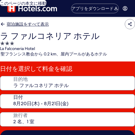
このページの本文に移動
アプリをダウンロード
宿泊施設をすべて表示
ラ ファルコネリア ホテル
3.0
La Falconeria Hotel
つ
聖フランシス教会から 0.2 km、屋内プールがあるホテル
星
宿
日付を選択して料金を確認
泊
施
目的地
設
日付
旅行者