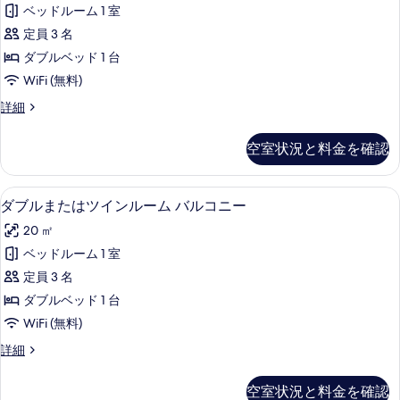
ン
ま
イ
ベッドルーム 1 室
ダ
た
ン
定員 3 名
は
ー
ツ
ル
ダブルベッド 1 台
ド
イ
ー
WiFi (無料)
ン
ダ
ム
ル
ス
詳細
ブ
ー
タ
の
ム
ル
ン
空室状況と料金を確認
す
の
ダ
ま
詳
ー
べ
た
細
ド
ダブルまたはツインルーム バルコニー 
ダ
て
6
ダ
ダブルまたはツインルーム バルコニー
は
ブ
ブ
の
ツ
20 ㎡
ル
ル
写
ま
イ
ベッドルーム 1 室
ま
真
た
ン
定員 3 名
は
た
を
ツ
ル
ダブルベッド 1 台
は
表
イ
ー
WiFi (無料)
ン
ツ
示
ム
ル
ダ
詳細
イ
す
ー
ブ
(Large)
ム
ン
ル
る
の
空室状況と料金を確認
(Large)
ま