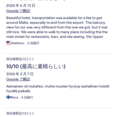
2026 年 6 月 13 日
Google で翻訳
Beautiful hotel, transportation was available for a fee to get
around Malta, especially to and from the airport. The balcony
view for our was very different from the one we got, but it was
still nice. We were able to walk to many place including the the
main street for restaurants, bars, and site seeing, the Upper
Barrakka gardens, Triton fountain.
Matthew、6 泊旅行
宿泊者限定の口コミ
10/10 (最高に素晴らしい)
2026 年 3 月 7 日
Google で翻訳
Aamiainen oli niukahko, mutta muuten hyvä ja rauhallinen hotelli
hyvällä paikalla
Eeva、4 泊旅行
宿泊者限定の口コミ