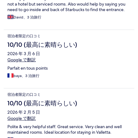
not a hotel but serviced rooms. Also would help by saying you
need to go inside and back of Starbucks to find the entrance.
David、3 泊旅行
宿泊者限定の口コミ
10/10 (最高に素晴らしい)
2026 年 3 月 6 日
Google で翻訳
Parfait en tous points
baya、3 泊旅行
宿泊者限定の口コミ
10/10 (最高に素晴らしい)
2026 年 2 月 5 日
Google で翻訳
Polite & very helpful staff. Great service. Very clean and well
maintained rooms. Ideal location for staying in Valletta.