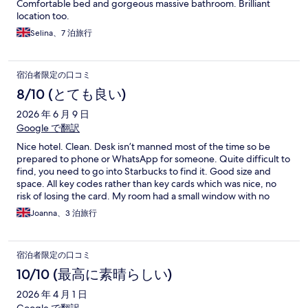
Comfortable bed and gorgeous massive bathroom. Brilliant
location too.
Selina、7 泊旅行
宿泊者限定の口コミ
8/10 (とても良い)
2026 年 6 月 9 日
Google で翻訳
Nice hotel. Clean. Desk isn’t manned most of the time so be
prepared to phone or WhatsApp for someone. Quite difficult to
find, you need to go into Starbucks to find it. Good size and
space. All key codes rather than key cards which was nice, no
risk of losing the card. My room had a small window with no
view, so didn’t provide a lot of natural light. Overall would stay
Joanna、3 泊旅行
again, nice hotel and good location
宿泊者限定の口コミ
10/10 (最高に素晴らしい)
2026 年 4 月 1 日