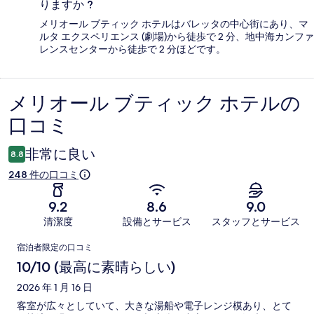
りますか ?
メリオール ブティック ホテルはバレッタの中心街にあり、マ
ルタ エクスペリエンス (劇場)から徒歩で 2 分、地中海カンファ
レンスセンターから徒歩で 2 分ほどです。
メリオール ブティック ホテルの
口
口コミ
コ
ミ
非常に良い
8.8
248 件の口コミ
9.2
8.6
9.0
清潔度
設備とサービス
スタッフとサービス
口
宿泊者限定の口コミ
コ
10/10 (最高に素晴らしい)
ミ
2026 年 1 月 16 日
客室が広々としていて、大きな湯船や電子レンジ模あり、とて