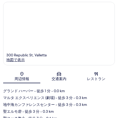
口
コ
ミ
300 Republic St, Valletta
地図で表示
地図
周辺情報
交通案内
レストラン
グランド ハーバー
- 徒歩 1 分
- 0.0 km
マルタ エクスペリエンス (劇場)
- 徒歩 3 分
- 0.3 km
地中海カンファレンスセンター
- 徒歩 3 分
- 0.3 km
聖エルモ砦
- 徒歩 3 分
- 0.3 km