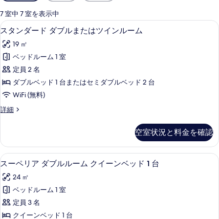
用
可
7 室中 7 室を表示中
能
スタンダード ダブルまたはツインルーム
ス
5
スタンダード ダブルまたはツインルーム
な
タ
客
19 ㎡
ン
室
ベッドルーム 1 室
ダ
の
定員 2 名
ー
絞
ダブルベッド 1 台またはセミダブルベッド 2 台
り
ド
WiFi (無料)
込
ダ
み
ス
詳細
ブ
タ
条
ル
ン
件
空室状況と料金を確認
ダ
ま
ー
た
ド
スーペリア ダブルルーム クイーンベッド
ス
5
ダ
スーペリア ダブルルーム クイーンベッド 1 台
は
ー
ブ
ツ
24 ㎡
ル
ペ
ま
イ
ベッドルーム 1 室
リ
た
ン
定員 3 名
は
ア
ツ
ル
クイーンベッド 1 台