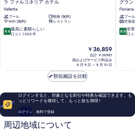
ラ
グ
ラ ファルコネリア ホテル
グラン
フ
ラ
Valletta
Floriana
ァ
ン
プール
朝食 (無料)
プール
ル
ド
WiFi (無料)
レストラン
空港送
コ
ホ
ネ
テ
10
10
最高に素晴らしい
非常
9.4
8.8
リ
ル
段
段
口コミ 1,003 件
口コミ
ア
エ
階
階
ホ
ク
中
中
現
￥36,859
テ
セ
9.4、
8.8、
在
ル
合計 ￥39,987
ル
最
非
の
税およびサービス料込み
Valletta
シ
高
常
料
8 月 9 日 ～ 8 月 10 日
オ
に
に
金
ー
素
良
は
類似施設を比較
ル
晴
い、
￥36,859
Floriana
ら
口
し
コ
い、
ミ
ログインすると、対象となる割引や特典を確認できます。も
口
1,009
っとリワードを獲得して、もっと旅を満喫 !
コ
件
ミ
件
ログイン
無料で登録
1,003
の
件
口
周辺地域について
件
コ
の
ミ