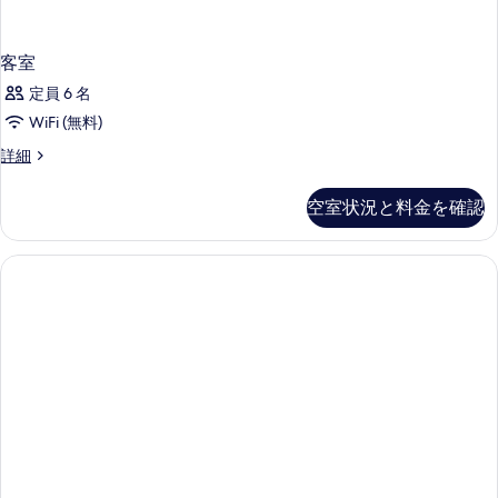
客室
定員 6 名
WiFi (無料)
客
詳細
室
の
空室状況と料金を確認
詳
細