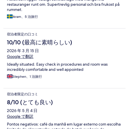
restauranger runt om. Supertrevlig personal och bra frukost på
rummet.
Ikram、5 泊旅行
宿泊者限定の口コミ
10/10 (最高に素晴らしい)
2026 年 3 月 15 日
Google で翻訳
Ideally situated. Easy check in procedures and room was
incredibly comfortable and well appointed
Stephen、1 泊旅行
宿泊者限定の口コミ
8/10 (とても良い)
2026 年 5 月 4 日
Google で翻訳
Pontos negativos: café da manhã em lugar externo com escolha