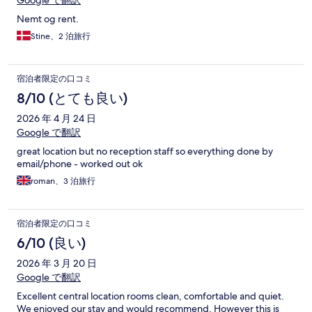
Google で翻訳
Nemt og rent.
Stine、2 泊旅行
宿泊者限定の口コミ
8/10 (とても良い)
2026 年 4 月 24 日
Google で翻訳
great location but no reception staff so everything done by
email/phone - worked out ok
roman、3 泊旅行
宿泊者限定の口コミ
6/10 (良い)
2026 年 3 月 20 日
Google で翻訳
Excellent central location rooms clean, comfortable and quiet.
We enjoyed our stay and would recommend. However this is