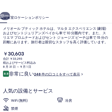
テ
前へ
次へ
ィ
29+
概要
客室
ロケーション
ポリシー
ッ
メリオール ブティック ホテルは、マルタ エクスペリエンス (劇場)
ク
およびセントジュリアンズベイから車で 10 分圏内です。また、ス
リエマ プロムナードおよびセント ジョージズ ビーチは車で 15 分の
ホ
距離にあります。旅行者は親切なスタッフを高く評価しています。
テ
現
￥30,603
ル
在
合計 ￥33,293
の
の
税およびサービス料込み
料
8 月 31 日 ～ 9 月 1 日
Duplex Suite, 1 Bedroom 
写
金
口
非常に良い
8.8
248 件の口コミをすべて表示
は
10段階中8.8
コ
真
￥30,603
ミ
で
ギ
す
人気の設備とサービス
ャ
WiFi (無料)
冷房
ラ
禁煙
リ