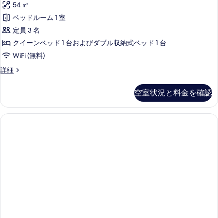
ド
54 ㎡
ト
1
て
ル
1
ベッドルーム 1 室
Bedroom
の
ベ
ー
の
定員 3 名
ッ
写
ム
ド
す
クイーンベッド 1 台およびダブル収納式ベッド 1 台
真
ル
の
べ
WiFi (無料)
ー
を
す
て
ム
Duplex
詳細
表
の
Suite,
べ
の
示
詳
1
て
空室状況と料金を確認
写
細
Bedroom
す
の
の
真
る
詳
写
を
細
真
表
を
示
表
す
示
る
す
る