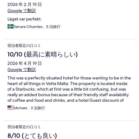
2026 年 2 月 19 日
Google で翻訳
Läget var perfekt.
Tamara Cifuentes、5 泊旅行
宿泊者限定の口コミ
10/10 (最高に素晴らしい)
2026 年 4 月 19 日
Google で翻訳
This was a perfectly situated hotel for those wanting to be in the
heart of all things in Vetta Malta. The property is located inside
of a Starbucks, which at first was a little bit confusing, but was
really an added bonus because of their friendly staff availability
of coffee and food and drinks, and a hotel Guest discount of
10%. Highly recommended would stay here again.
Michael、3 泊旅行
宿泊者限定の口コミ
8/10 (とても良い)