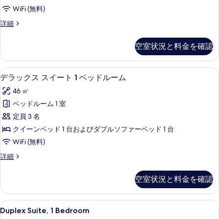
ダ
イ
ー
WiFi (無料)
ン
ブ
ム
ル
ス
詳細
ル
ー
ー
の
ム
ル
ペ
空室状況と料金を確認
す
の
リ
ー
詳
ア
べ
ム
細
ダ
デラックス スイート 1 ベッドルーム 
デ
て
5
ブ
デラックス スイート 1 ベッドルーム
ク
ラ
ル
の
イ
46 ㎡
ル
ッ
写
ー
ー
ベッドルーム 1 室
ク
真
ム
ン
定員 3 名
ク
ス
を
イ
ベ
クイーンベッド 1 台およびダブルソファーベッド 1 台
ス
表
ー
ッ
WiFi (無料)
ン
イ
示
ド
ベ
デ
詳細
ー
す
ッ
ラ
1
ド
ト
ッ
る
台
空室状況と料金を確認
1
ク
1
台
の
ス
ベ
の
ス
す
Duplex
Duplex Suite, 1 Bedroom 
詳
6
イ
ッ
Duplex Suite, 1 Bedroom
Suite,
べ
細
ー