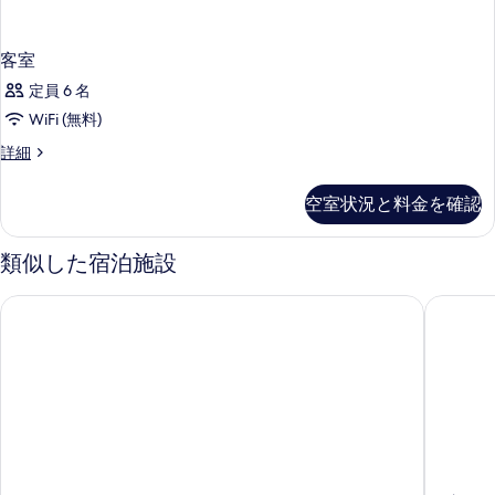
客室
定員 6 名
WiFi (無料)
客
詳細
室
の
空室状況と料金を確認
詳
細
類似した宿泊施設
ラ ファルコネリア ホテル
グランド