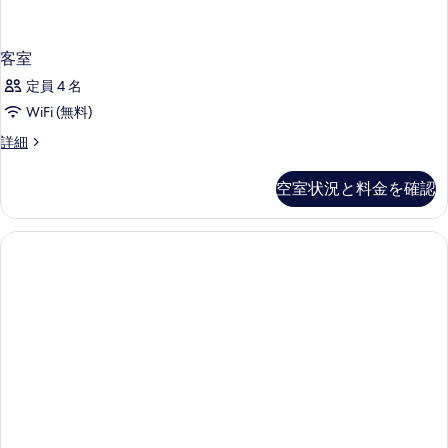
客室
定員 4 名
WiFi (無料)
客
詳細
室
の
空室状況と料金を確認
詳
細