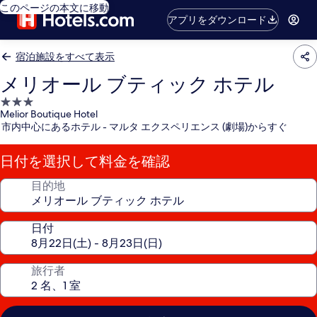
このページの本文に移動
アプリをダウンロード
宿泊施設をすべて表示
メリオール ブティック ホテル
3.0
Melior Boutique Hotel
つ
市内中心にあるホテル - マルタ エクスペリエンス (劇場)からすぐ
星
宿
日付を選択して料金を確認
泊
施
目的地
設
日付
旅行者