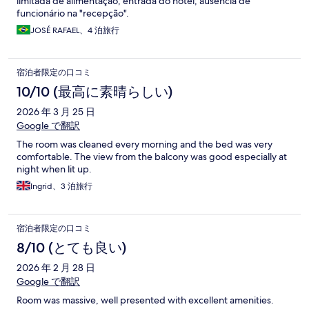
limitada de alimentação; entrada do hotel; ausência de
funcionário na "recepção".
JOSÉ RAFAEL、4 泊旅行
宿泊者限定の口コミ
10/10 (最高に素晴らしい)
2026 年 3 月 25 日
Google で翻訳
The room was cleaned every morning and the bed was very
comfortable. The view from the balcony was good especially at
night when lit up.
Ingrid、3 泊旅行
宿泊者限定の口コミ
8/10 (とても良い)
2026 年 2 月 28 日
Google で翻訳
Room was massive, well presented with excellent amenities.