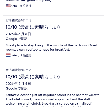
Anne、5 泊旅行
宿泊者限定の口コミ
10/10 (最高に素晴らしい)
2026 年 5 月 6 日
Google で翻訳
Great place to stay, bang in the middle of the old town. Quiet
rooms, clean, rooftop terrace for breakfast.
peter、2 泊旅行
宿泊者限定の口コミ
10/10 (最高に素晴らしい)
2026 年 6 月 4 日
Google で翻訳
Fantastic location just off Republic Street in the heart of Valletta.
The hotel is small, the rooms well appointed and the staff
welcoming and helpful. Breakfast is served on a small roof