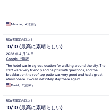
Melanie、4 泊旅行
宿泊者限定の口コミ
10/10 (最高に素晴らしい)
2026 年 4 月 14 日
Google で翻訳
The hotel was in a great location for walking around the city. The
staff were very friendly and helpful with questions, and the
breakfast on the roof top patio was very good and had a great
atmosphere. I would definitely stay there again!
David、7 泊旅行
宿泊者限定の口コミ
10/10 (最高に素晴らしい)