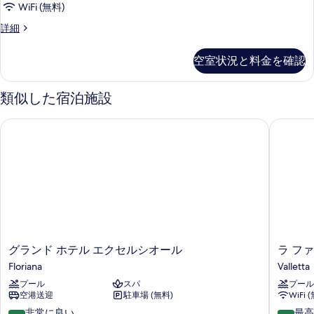
真
は
ン
WiFi (無料)
ツ
ャ
を
ル
イ
プ
詳細
ル
表
ン
レ
ー
ル
ダ
ジ
示
空室状況と料金を確認
ム
ー
デ
ブ
す
ム
ン
の
ル
の
る
シ
類似した宿泊施設
す
詳
ャ
ル
細
ル
べ
グランド ホテル エクセルシオール
ラ ファ
ー
ダ
て
ブ
ム
の
ル
の
ル
写
ー
す
真
ム
べ
の
を
て
詳
表
細
の
示
グ
ラ
グランド ホテル エクセルシオール
ラ フ
写
ラ
フ
す
Floriana
Valletta
真
ン
ァ
る
プール
スパ
プール
ド
ル
を
空港送迎
駐車場 (無料)
WiFi 
ホ
コ
表
テ
ネ
10
10
非常に良い
最高