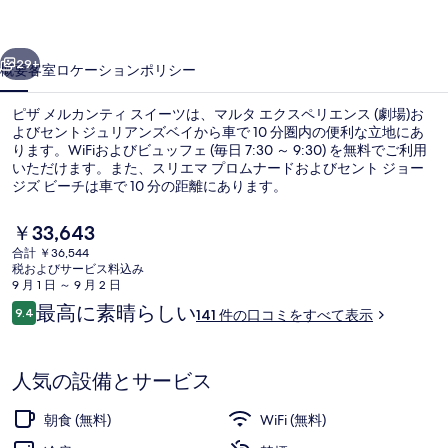
テ
前へ
次へ
ィ
29+
概要
客室
ロケーション
ポリシー
ス
ピザ メルカンティ スイーツは、マルタ エクスペリエンス (劇場)お
イ
よびセントジュリアンズベイから車で 10 分圏内の便利な立地にあ
ります。WiFiおよびビュッフェ (毎日 7:30 ～ 9:30) を無料でご利用
ー
いただけます。また、スリエマ プロムナードおよびセント ジョー
ツ
ジズ ビーチは車で 10 分の距離にあります。
の
現
￥33,643
在
写
合計 ￥36,544
の
税およびサービス料込み
施設の正面
真
料
9 月 1 日 ～ 9 月 2 日
金
口
最高に素晴らしい
ギ
9.4
141 件の口コミをすべて表示
は
10段階中9.4
コ
￥33,643
ャ
ミ
で
す
ラ
人気の設備とサービス
リ
朝食 (無料)
WiFi (無料)
ー