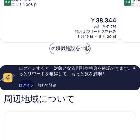
8.8
9.4
ル
リ
段
段
口コミ 1,008 件
口コミ
示
エ
ア
階
階
す
ク
ホ
中
中
現
￥38,344
セ
テ
る
8.8、
9.4、
在
ル
合計 ￥41,574
ル
非
最
の
税およびサービス料込み
シ
Valletta
常
高
料
8 月 19 日 ～ 8 月 20 日
オ
に
に
金
ー
良
素
は
類似施設を比較
ル
い、
晴
￥38,344
Floriana
口
ら
コ
し
ミ
い、
ログインすると、対象となる割引や特典を確認できます。も
1,008
口
っとリワードを獲得して、もっと旅を満喫 !
件
コ
件
ミ
ログイン
無料で登録
の
1,003
口
件
周辺地域について
コ
件
ミ
の
口
コ
ミ