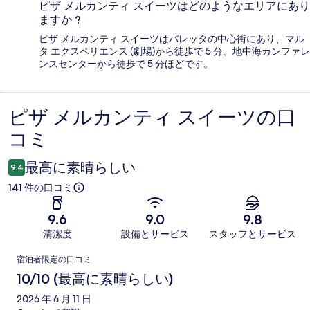
ピザ メルカンティ スイーツはどのようなエリアにあり
ますか ?
ピザ メルカンティ スイーツはバレッタの中心街にあり、マル
タ エクスペリエンス (劇場)から徒歩で 5 分、地中海カンファレ
ンスセンターから徒歩で 5 分ほどです。
ピザ メルカンティ スイーツの口
口
コミ
コ
ミ
最高に素晴らしい
9.4
141 件の口コミ
9.6
9.0
9.8
清潔度
設備とサービス
スタッフとサービス
口
宿泊者限定の口コミ
コ
10/10 (最高に素晴らしい)
ミ
2026 年 6 月 11 日