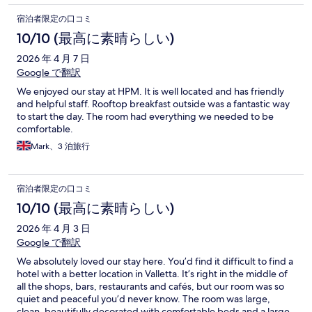
宿泊者限定の口コミ
10/10 (最高に素晴らしい)
2026 年 4 月 7 日
Google で翻訳
We enjoyed our stay at HPM. It is well located and has friendly
and helpful staff. Rooftop breakfast outside was a fantastic way
to start the day. The room had everything we needed to be
comfortable.
Mark、3 泊旅行
宿泊者限定の口コミ
10/10 (最高に素晴らしい)
2026 年 4 月 3 日
Google で翻訳
We absolutely loved our stay here. You’d find it difficult to find a
hotel with a better location in Valletta. It’s right in the middle of
all the shops, bars, restaurants and cafés, but our room was so
quiet and peaceful you’d never know. The room was large,
clean, beautifully decorated with comfortable beds and a large