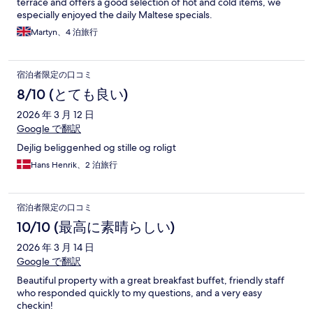
terrace and offers a good selection of hot and cold items, we
especially enjoyed the daily Maltese specials.
Martyn、4 泊旅行
宿泊者限定の口コミ
8/10 (とても良い)
2026 年 3 月 12 日
Google で翻訳
Dejlig beliggenhed og stille og roligt
Hans Henrik、2 泊旅行
宿泊者限定の口コミ
10/10 (最高に素晴らしい)
2026 年 3 月 14 日
Google で翻訳
Beautiful property with a great breakfast buffet, friendly staff
who responded quickly to my questions, and a very easy
checkin!