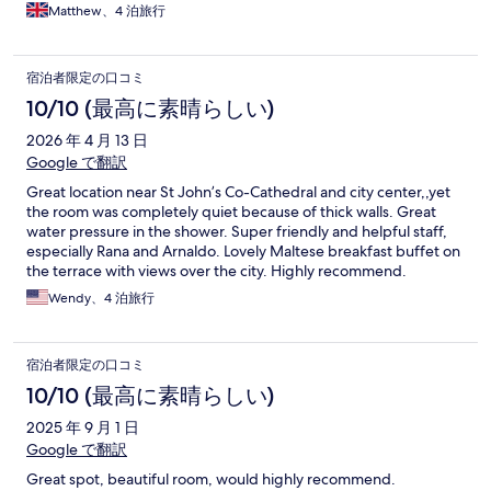
Matthew、4 泊旅行
宿泊者限定の口コミ
10/10 (最高に素晴らしい)
2026 年 4 月 13 日
Google で翻訳
Great location near St John’s Co-Cathedral and city center,,yet
the room was completely quiet because of thick walls. Great
water pressure in the shower. Super friendly and helpful staff,
especially Rana and Arnaldo. Lovely Maltese breakfast buffet on
the terrace with views over the city. Highly recommend.
Wendy、4 泊旅行
宿泊者限定の口コミ
10/10 (最高に素晴らしい)
2025 年 9 月 1 日
Google で翻訳
Great spot, beautiful room, would highly recommend.