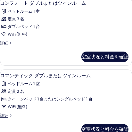
コ
6
コンフォート ダブルまたはツインルーム
ン
ベッドルーム 1 室
フ
定員 3 名
ォ
ダブルベッド 1 台
ー
WiFi (無料)
ト
コ
詳細
ダ
ン
ブ
フ
空室状況と料金を確認
ォ
ル
ー
ま
ト
ロマンティック ダブルまたはツインルー
ロ
5
ダ
ロマンティック ダブルまたはツインルーム
た
マ
ブ
は
ベッドルーム 1 室
ル
ン
ま
ツ
定員 2 名
テ
た
イ
クイーンベッド 1 台またはシングルベッド 1 台
は
ィ
ツ
ン
WiFi (無料)
ッ
イ
ル
ロ
詳細
ン
ク
マ
ー
ル
ダ
ン
ー
空室状況と料金を確認
ム
テ