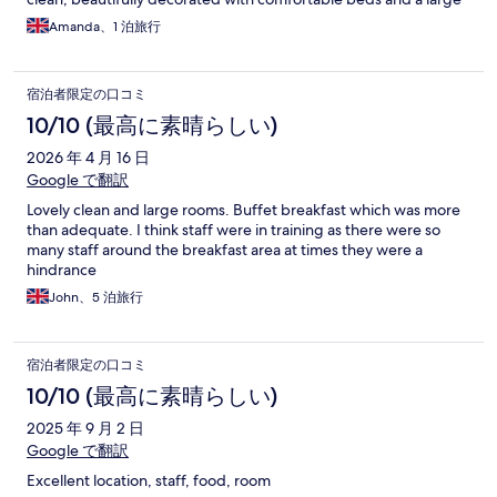
bathroom. I wouldn’t hesitate to stay here again.
Amanda、1 泊旅行
宿泊者限定の口コミ
10/10 (最高に素晴らしい)
2026 年 4 月 16 日
Google で翻訳
Lovely clean and large rooms. Buffet breakfast which was more
than adequate. I think staff were in training as there were so
many staff around the breakfast area at times they were a
hindrance
John、5 泊旅行
宿泊者限定の口コミ
10/10 (最高に素晴らしい)
2025 年 9 月 2 日
Google で翻訳
Excellent location, staff, food, room