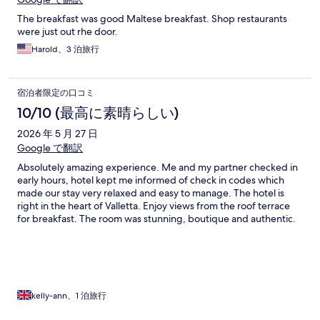
The breakfast was good Maltese breakfast. Shop restaurants
were just out rhe door.
Harold、3 泊旅行
宿泊者限定の口コミ
10/10 (最高に素晴らしい)
2026 年 5 月 27 日
Google で翻訳
Absolutely amazing experience. Me and my partner checked in
early hours, hotel kept me informed of check in codes which
made our stay very relaxed and easy to manage. The hotel is
right in the heart of Valletta. Enjoy views from the roof terrace
for breakfast. The room was stunning, boutique and authentic.
Definitely recommend 5*
kelly-ann、1 泊旅行