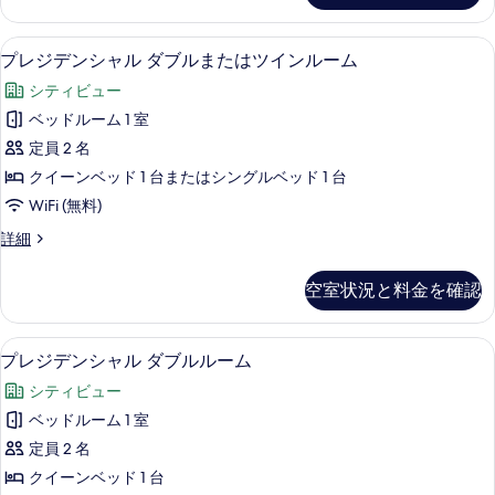
ム
ブ
ィ
の
の
ル
ッ
詳
プレジデンシャル ダブルまたはツインル
プ
す
5
ク
プレジデンシャル ダブルまたはツインルーム
ま
細
レ
ダ
べ
た
シティビュー
ブ
ジ
て
ル
は
ベッドルーム 1 室
デ
の
ま
ツ
定員 2 名
た
ン
写
は
イ
クイーンベッド 1 台またはシングルベッド 1 台
シ
真
ツ
ン
WiFi (無料)
イ
ャ
を
ル
ン
プ
詳細
ル
表
ル
レ
ー
ー
ダ
ジ
示
空室状況と料金を確認
ム
ム
デ
ブ
す
の
ン
の
ル
詳
る
シ
プレジデンシャル ダブルルーム | ミ
プ
す
細
7
ャ
プレジデンシャル ダブルルーム
ま
レ
ル
べ
た
シティビュー
ダ
ジ
て
ブ
は
ベッドルーム 1 室
デ
の
ル
ツ
定員 2 名
ま
ン
写
た
イ
クイーンベッド 1 台
シ