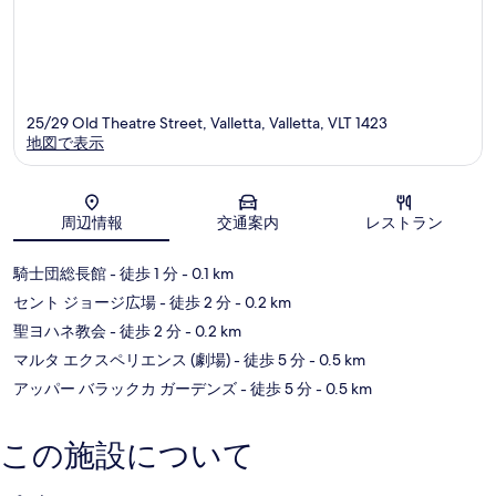
25/29 Old Theatre Street, Valletta, Valletta, VLT 1423
地図で表示
地図
周辺情報
交通案内
レストラン
騎士団総長館
- 徒歩 1 分
- 0.1 km
セント ジョージ広場
- 徒歩 2 分
- 0.2 km
聖ヨハネ教会
- 徒歩 2 分
- 0.2 km
マルタ エクスペリエンス (劇場)
- 徒歩 5 分
- 0.5 km
アッパー バラックカ ガーデンズ
- 徒歩 5 分
- 0.5 km
この施設について