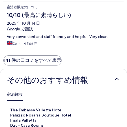
宿泊者限定の口コミ
10/10 (最高に素晴らしい)
2025 年 10 月 14 日
Google で翻訳
Very convenient and staff friendly and helpful. Very clean.
Colin、4 泊旅行
141 件の口コミをすべて表示
その他のおすすめ情報
宿泊施設
T
The Embassy Valletta Hotel
h
P
Palazzo Rosaria Boutique Hotel
e
a
I
Iniala Valletta
E
l
n
D
Dzc - Casa Rooms