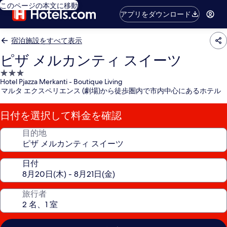
このページの本文に移動
アプリをダウンロード
宿泊施設をすべて表示
ピザ メルカンティ スイーツ
3.0
Hotel Pjazza Merkanti - Boutique Living
つ
マルタ エクスペリエンス (劇場)から徒歩圏内で市内中心にあるホテル
星
宿
日付を選択して料金を確認
泊
施
目的地
設
日付
旅行者