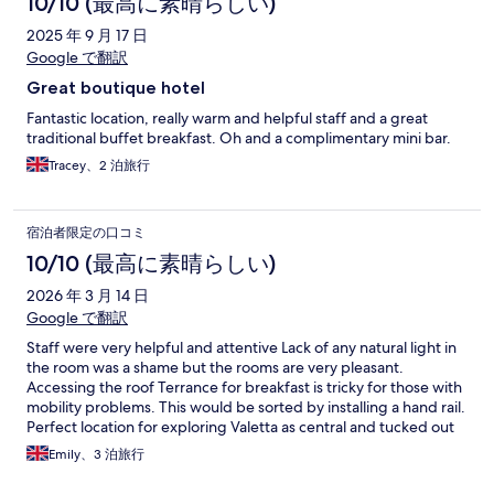
10/10 (最高に素晴らしい)
2025 年 9 月 17 日
Google で翻訳
Great boutique hotel
Fantastic location, really warm and helpful staff and a great
traditional buffet breakfast. Oh and a complimentary mini bar.
Tracey、2 泊旅行
宿泊者限定の口コミ
10/10 (最高に素晴らしい)
2026 年 3 月 14 日
Google で翻訳
Staff were very helpful and attentive Lack of any natural light in
the room was a shame but the rooms are very pleasant.
Accessing the roof Terrance for breakfast is tricky for those with
mobility problems. This would be sorted by installing a hand rail.
Perfect location for exploring Valetta as central and tucked out
for the way so quieter than some hotels. We had a great stay.
Emily、3 泊旅行
Thank you.