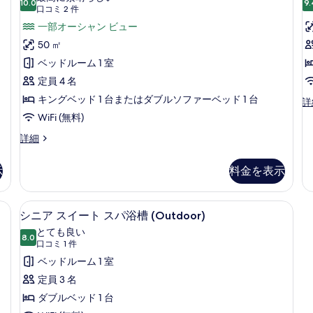
写
10.0
ス
w
9.
詳
10 点中 10.0
ー
(口
口コミ 2 件
パ
真
細
in
コ
ト
一部オーシャン ビュー
浴
r
を
ミ
槽
プ
50 ㎡
o
の
表
2
ラ
ベッドルーム 1 室
詳
w
件)
示
細
イ
定員 4 名
in
す
ベ
キングベッド 1 台またはダブルソファーベッド 1 台
s
H
詳
る
Su
ー
WiFi (無料)
wi
ト
ス
詳細
in
イ
r
プ
ー
o
示
料金を表示
ー
ト
wa
プ
in
ル
ラ
sh
| ウォーター ビュー
シニア スイート スパ浴槽 (Outdoo
シ
(Astro)
14
イ
の
シニア スイート スパ浴槽 (Outdoor)
の
ニ
ベ
詳
とても良い
ー
8.0
細
す
10 点中 8.0
ア
(口
口コミ 1 件
ト
コ
べ
ス
ベッドルーム 1 室
プ
ミ
ー
て
イ
定員 3 名
ル
1
の
ー
ダブルベッド 1 台
(Astro)
件)