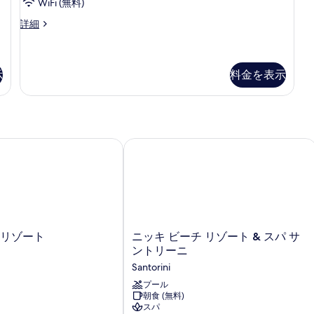
の
写
ト
WiFi (無料)
詳
真
ス
シ
詳細
細
ニ
を
パ
ア
表
浴
ス
イ
示
料金を表示
示
槽
ー
す
(Outdoor)
ト
の
る
ス
パ
す
浴
リゾート
ニッキ ビーチ リゾート & スパ サン
べ
槽
(Outdoor)
て
の
の
詳
細
写
真
ニ
 リゾート
ニッキ ビーチ リゾート & スパ サ
を
ッ
ントリーニ
表
キ
Santorini
ビ
示
ー
プール
す
朝食 (無料)
チ
スパ
る
リ