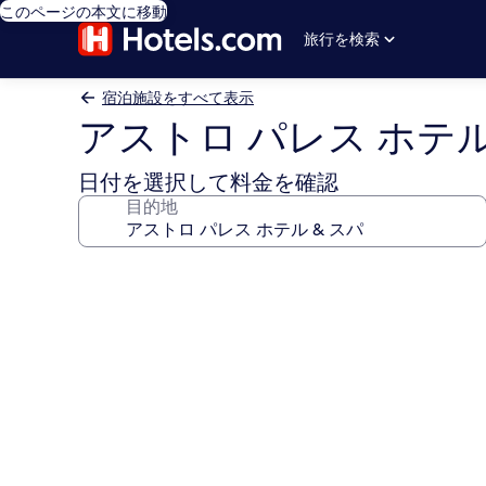
このページの本文に移動
旅行を検索
宿泊施設をすべて表示
アストロ パレス ホテル
日付を選択して料金を確認
目的地
ア
ス
ト
ロ
パ
レ
ス