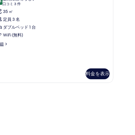
す
ith
4
10 点中 9.4
(口
口コミ 3 件
べ
コ
35 ㎡
oom
て
ミ
定員 3 名
pen
の
3
ダブルベッド 1 台
alk
件)
写
WiFi (無料)
真
hower
oneymoon
細
を
ite
の
th
表
す
示
oom
べ
す
pen
料金を表示
て
lk
る
の
ower
r) | 高級寝具、ミニバー、セーフティボックス (室内)、デスク
写
真
を
表
示
す