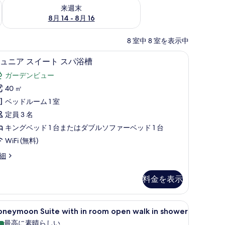
ェック
来週末 8月 14 - 8月 16 の空室状況をチェック
来週末
8月 14 - 8月 16
8 室中 8 室を表示中
バー、セーフティボックス (室内)、デスク
ジュニア スイート スパ浴槽 | 高級寝具、ミ
ジ
10
ュニア スイート スパ浴槽
ュ
ガーデンビュー
ニ
40 ㎡
ア
ベッドルーム 1 室
ス
定員 3 名
イ
キングベッド 1 台またはダブルソファーベッド 1 台
ー
WiFi (無料)
ト
細
ス
パ
料金を表示
浴
槽
 | リビング エリア | 24 インチの液晶テレビ (衛星放送視聴可)、テレビ
oneymoon
Honeymoon Suite with in room ope
13
oneymoon Suite with in room open walk in shower
の
uite
最高に素晴らしい