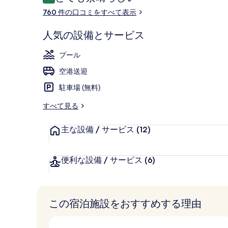
10段階中9.2
コ
外観
760 件の口コミをすべて表示
ミ
人気の設備とサービス
プール
空港送迎
駐車場 (無料)
すべて見る
主な設備 / サービス
(12)
便利な設備 / サービス
(6)
この宿泊施設をおすすめする理由