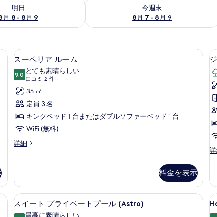
- 8月 9 の空室状況をチェック
今週末 8月 7 - 8月 9 の空室状況をチ
明日
今週末
8月 8 - 8月 9
8月 7 - 8月 9
寝具、ミニバー、セーフティボックス (室内)、デスク
スーペリア ルーム | 高級寝具、ミニ
ス
7
スーペリア ルーム
ジ
ー
とても素晴らしい
9.0
10 点中 9.0
ペ
(口
口コミ 2 件
コ
リ
35 ㎡
ミ
ア
定員 3 名
2
ル
キングベッド 1 台またはダブルソファーベッド 1 台
件)
ー
WiFi (無料)
ム
ス
詳細
ジ
詳
ー
の
ュ
ペ
す
ニ
リ
示
料金を表示
ア
ア
べ
ス
ル
て
イ
ー
イベートプール | 高級寝具、ミニバー、セーフティボックス (室内)、デスク
スイート プライベートプール (Astro)
H
ス
10
ー
スイート プライベートプール (Astro)
H
ム
の
S
イ
ト
の
最高に素晴らしい