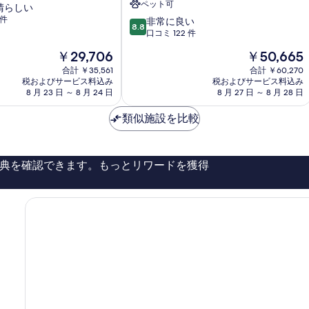
ペット可
晴らしい
ゾ
 件
10
ー
非常に良い
8.8
段
ト
口コミ 122 件
階
&
現
現
￥29,706
￥50,665
中
ス
在
在
8.8、
合計 ￥35,561
パ
合計 ￥60,270
の
の
税およびサービス料込み
税およびサービス料込み
非
サ
料
料
8 月 23 日 ～ 8 月 24 日
8 月 27 日 ～ 8 月 28 日
常
ン
金
金
に
ト
は
は
類似施設を比較
良
リ
￥29,706
￥50,665
い、
ー
口
ニ
コ
Santorini
典を確認できます。もっとリワードを獲得
ミ
122
件
件
の
口
コ
ミ