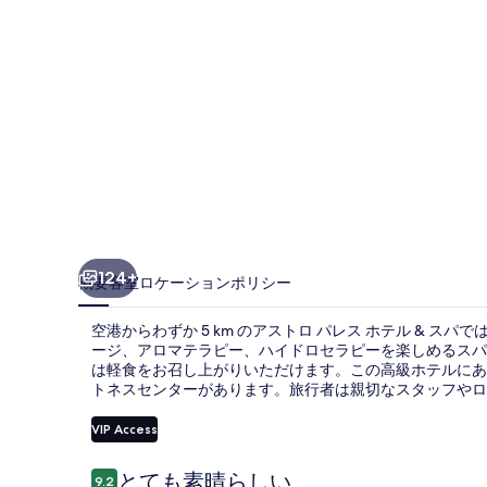
ホ
テ
ル
&
ス
パ
の
写
124+
概要
客室
ロケーション
ポリシー
真
空港からわずか 5 km のアストロ パレス ホテル & スパ
ギ
ージ、アロマテラピー、ハイドロセラピーを楽しめるスパをご
ャ
は軽食をお召し上がりいただけます。この高級ホテルにあ
トネスセンターがあります。旅行者は親切なスタッフやロ
ラ
VIP Access
リ
ー
口
とても素晴らしい
9.2