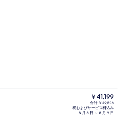
景観
エグゼクティブ スイート プライベート
現
￥41,199
在
合計 ￥49,526
の
税およびサービス料込み
イベートプール (Astro) | リビング エリア | 24 インチの液晶テレビ (衛星
Pool Suite with Sea view 
料
8 月 8 日 ～ 8 月 9 日
金
は
￥41,199
で