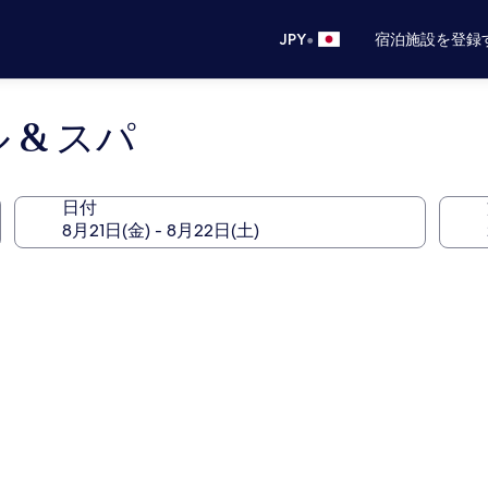
•
JPY
宿泊施設を登録
 & スパ
日付