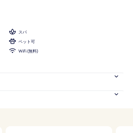
スパ
ペット可
WiFi (無料)