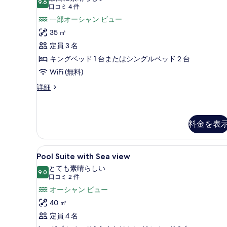
の
9.6
の
10 点中 9.6
ゼ
(口
口コミ 4 件
写
詳
コ
ク
一部オーシャン ビュー
細
真
ミ
テ
35 ㎡
を
4
ィ
定員 3 名
件)
表
ブ
キングベッド 1 台またはシングルベッド 2 台
示
ス
WiFi (無料)
す
イ
エ
詳細
る
グ
ー
ゼ
ト
ク
テ
料金を表
プ
ィ
ラ
ブ
Pool
Pool Suite with Sea view 
ス
イ
18
Pool Suite with Sea view
イ
Suite
ベ
とても素晴らしい
ー
with
9.0
10 点中 9.0
(口
ー
口コミ 2 件
ト
Sea
プ
コ
オーシャン ビュー
ト
ラ
view
ミ
40 ㎡
プ
イ
の
2
ベ
定員 4 名
ー
件)
す
ー