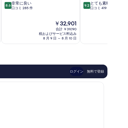
10
10
非常に良い
とても素晴らしい
ル
リ
8.6
9.2
段
段
口コミ 285 件
口コミ 419 件
&
ゾ
階
階
ス
ー
中
中
イ
ト
現
￥32,901
8.6、
9.2、
ー
&
在
非
と
ツ
合計 ￥39,190
ス
の
常
て
税およびサービス料込み
税およ
Santorini
パ
料
8 月 9 日 ～ 8 月 10 日
8 
に
も
Santorini
金
良
素
は
い、
晴
￥32,901
口
ら
コ
し
ミ
い、
285
口
ログイン
無料で登録
件
コ
件
ミ
の
419
口
件
コ
件
ミ
の
口
コ
ミ