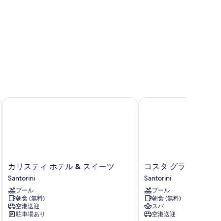
る
トリーニ
カリスティ ホテル & スイーツ
コスタ グランド リゾー
カ
コ
カリスティ ホテル & スイーツ
コスタ グランド リゾ
リ
ス
Santorini
Santorini
ス
タ
プール
プール
テ
グ
朝食 (無料)
朝食 (無料)
ィ
ラ
空港送迎
スパ
ホ
ン
駐車場あり
空港送迎
テ
ド