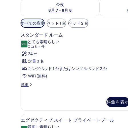
今夜 8月 7 - 8月 8 の空室状況をチェック
明日 8月 8 
今夜
8月 7 - 8月 8
利
すべての客室
ベッド 1 台
ベッド 2 台
用
スタンダード ルーム | 高級
ス
可
9
スタンダード ルーム
タ
能
とても素晴らしい
9.0
な
10 点中 9.0
ン
(口
口コミ 4 件
客
コ
ダ
24 ㎡
室
ミ
ー
定員 3 名
の
4
ド
キングベッド 1 台またはシングルベッド 2 台
絞
件)
ル
WiFi (無料)
り
ー
込
ス
詳細
タ
み
ム
ン
条
の
ダ
料金を表
件
ー
す
ド
べ
ル
エグゼクティブ スイート プラ
エ
12
エグゼクティブ スイート プライベートプール
ー
て
グ
ム
最高に素晴らしい