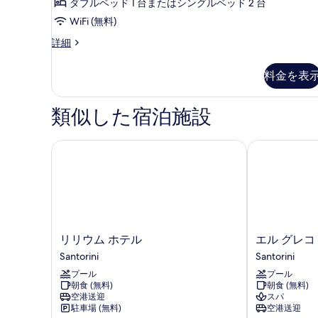
ダブルベッド 1 台またはシングルベッド 2 台
ル
ト
べ
プ
WiFi (無料)
の
て
ー
す
Pool
詳細
ル
の
Suite
の
べ
写
with
詳
料金を表
て
Sea
細
真
view
の
を
の
類似した宿泊施設
写
詳
表
細
真
示
リリウム ホテル
エル グレコ 
を
す
表
る
示
す
る
リ
エ
リリウム ホテル
エル グレコ
リ
ル
Santorini
Santorini
ウ
グ
プール
プール
ム
レ
朝食 (無料)
朝食 (無料)
ホ
コ
空港送迎
スパ
テ
リ
駐車場 (無料)
空港送迎
ル
ゾ