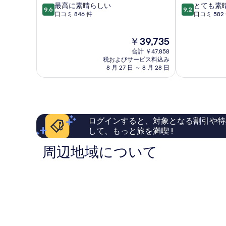
10
10
最高に素晴らしい
とても素
Santorini
ー
9.6
9.2
段
段
口コミ 846 件
口コミ 582
ト
階
階
Santorini
中
中
現
￥39,735
9.6、
9.2、
在
最
と
合計 ￥47,858
の
高
て
税およびサービス料込み
料
8 月 27 日 ～ 8 月 28 日
に
も
金
素
素
は
晴
晴
￥39,735
ら
ら
し
し
い、
い、
ログインすると、対象となる割引や特
口
口
して、もっと旅を満喫 !
コ
コ
ミ
ミ
周辺地域について
846
582
件
件
件
件
の
の
口
口
コ
コ
ミ
ミ