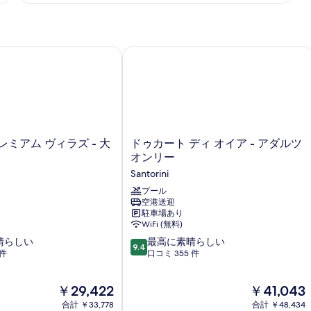
す
る
ミアム ヴィラズ - 大人限定
ドゥカート ディ オイア - アダルツ 
ド
ミアム ヴィラズ - 大
ドゥカート ディ オイア - アダルツ
ゥ
オンリー
カ
Santorini
ー
ト
プール
空港送迎
デ
駐車場あり
ィ
WiFi (無料)
オ
10
晴らしい
イ
最高に素晴らしい
9.4
段
 件
ア
口コミ 355 件
階
-
中
ア
現
現
￥29,422
￥41,043
9.4、
ダ
在
在
最
ル
合計 ￥33,778
合計 ￥48,434