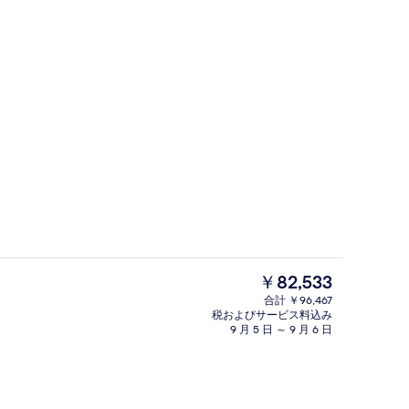
ヴィラ ジェットバス | 高級寝具、ミニバー、セーフティボックス (室内)、WiFi
スイート ジェットバス (Katikies) 
現
￥82,533
在
合計 ￥96,467
の
税およびサービス料込み
眺望
スイート ジェットバス (Katikies) |
料
9 月 5 日 ～ 9 月 6 日
金
は
￥82,533
で