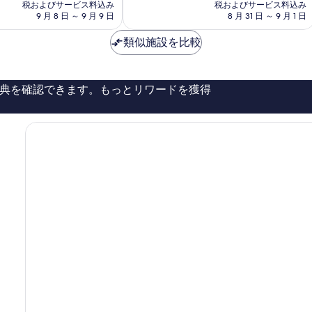
の
の
高
税およびサービス料込み
ツ
税およびサービス料込み
料
料
9 月 8 日 ～ 9 月 9 日
8 月 31 日 ～ 9 月 1 日
に
オ
金
金
素
ン
は
は
類似施設を比較
晴
リ
￥29,422
￥41,043
ら
ー
し
Santorini
い、
典を確認できます。もっとリワードを獲得
口
コ
ミ
355
件
件
の
口
コ
ミ