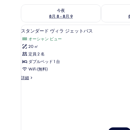
今夜 8月 8 - 8月 9 の空室状況をチェック
明日 8月 9 
今夜
8月 8 - 8月 9
スタンダード ヴィラ ジェットバス
ス
5
スタンダード ヴィラ ジェットバス
タ
オーシャン ビュー
ン
20 ㎡
ダ
定員 2 名
ー
ダブルベッド 1 台
ド
WiFi (無料)
ヴ
ス
詳細
ィ
タ
ラ
ン
ダ
ジ
ー
ェ
ド
ヴ
ッ
ィ
ト
ラ
ジ
バ
ェ