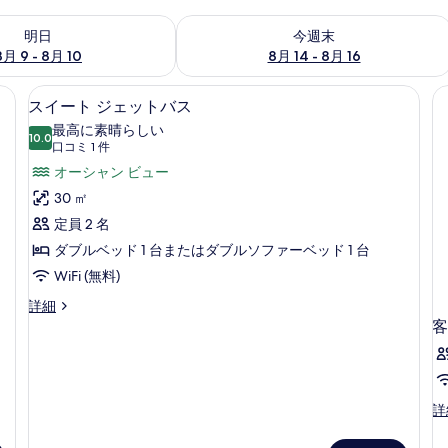
- 8月 10 の空室状況をチェック
今週末 8月 14 - 8月 16 の空室状況を
明日
今週末
8月 9 - 8月 10
8月 14 - 8月 16
 | 高級寝具、ミニバー、セーフティボックス (室内)、WiFi (無料)
スイート ジェットバス | 高級寝具、ミニ
ス
6
スイート ジェットバス
イ
最高に素晴らしい
10.0
10 点中 10.0
ー
(口
口コミ 1 件
コ
ト
オーシャン ビュー
ミ
ジ
30 ㎡
1
ェ
定員 2 名
件)
ッ
ダブルベッド 1 台またはダブルソファーベッド 1 台
ト
WiFi (無料)
バ
ス
詳細
イ
客
ス
ー
の
ト
ジ
す
ェ
べ
客
詳
ッ
室
ト
て
の