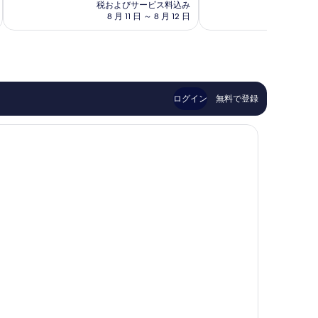
の
に
も
税およびサービス料込み
料
素
素
8 月 11 日 ～ 8 月 12 日
金
晴
晴
は
ら
ら
￥91,155
し
し
い、
い、
口
口
コ
コ
ログイン
無料で登録
ミ
ミ
123
720
件
件
件
件
の
の
口
口
コ
コ
ミ
ミ