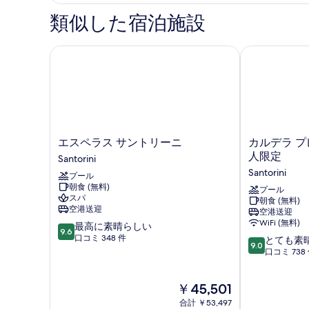
類似した宿泊施設
エスペラス サントリーニ
カルデラ プレ
エ
カ
エスペラス サントリーニ
カルデラ プレ
ス
ル
人限定
Santorini
ペ
デ
Santorini
プール
ラ
ラ
朝食 (無料)
ス
プ
プール
スパ
朝食 (無料)
サ
レ
空港送迎
空港送迎
ン
ミ
WiFi (無料)
10
最高に素晴らしい
ト
ア
9.6
段
口コミ 348 件
10
リ
ム
とても素
9.0
階
段
ー
ヴ
口コミ 738
中
階
ニ
ィ
9.6、
中
Santorini
ラ
現
￥45,501
最
9.0、
ズ
在
高
と
-
合計 ￥53,497