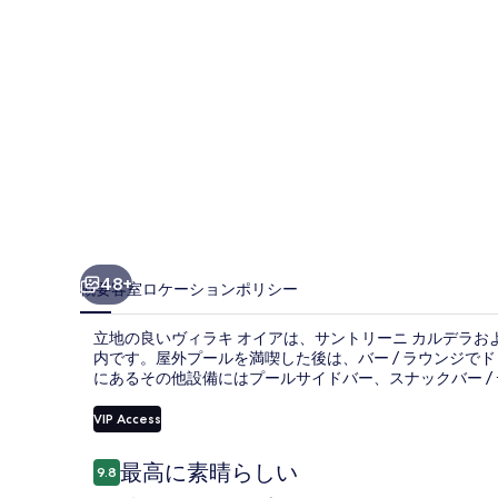
の
写
真
ギ
ャ
ラ
リ
ー
48+
概要
客室
ロケーション
ポリシー
立地の良いヴィラキ オイアは、サントリーニ カルデラおよ
内です。屋外プールを満喫した後は、バー / ラウンジで
にあるその他設備にはプールサイドバー、スナックバー /
VIP Access
口
最高に素晴らしい
9.8
10段階中9.8
コ