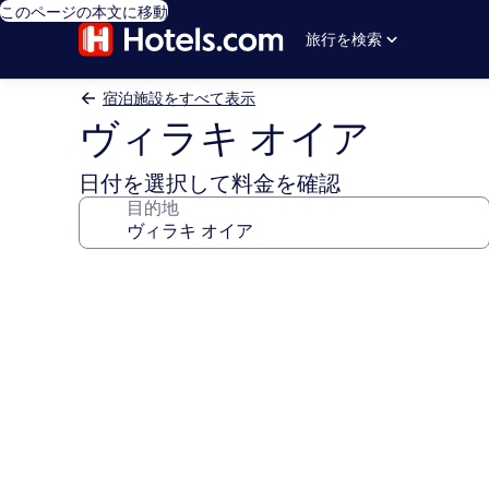
このページの本文に移動
旅行を検索
宿泊施設をすべて表示
ヴィラキ オイア
日付を選択して料金を確認
目的地
ヴ
ィ
ラ
キ
オ
イ
ア