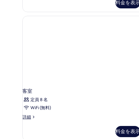
料金を表
ス
ッ
ト
の
バ
す
ス
べ
の
詳
て
細
の
写
真
を
表
示
客室
す
定員 8 名
る
WiFi (無料)
客
詳細
室
の
料金を表
詳
細