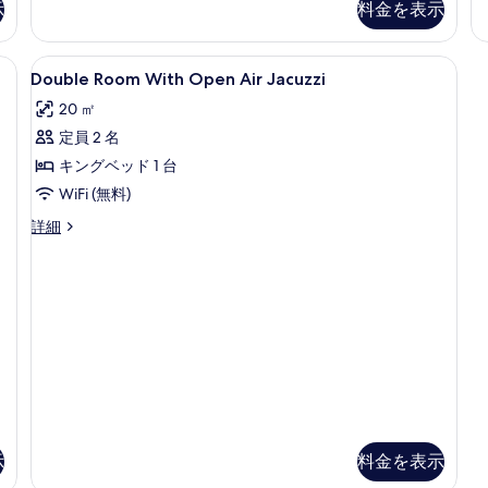
バ
示
料金を表示
の
詳
ス
細
写
の
詳
Double
バスルーム | シャワー、ジェットバス
真
2
Double Room With Open Air Jacuzzi
細
Room
を
20 ㎡
With
表
定員 2 名
Open
示
Air
キングベッド 1 台
す
Jacuzzi
WiFi (無料)
る
の
Double
詳細
す
Room
With
べ
Open
て
Air
Jacuzzi
の
の
写
詳
細
真
を
表
示
料金を表示
示