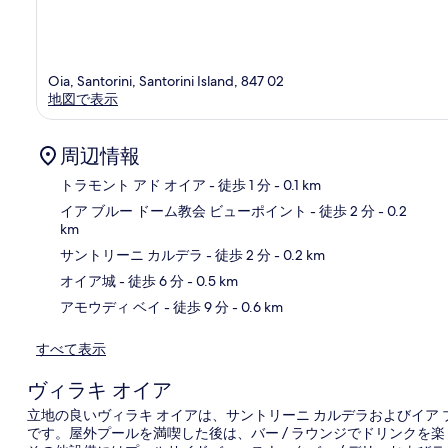
Oia, Santorini, Santorini Island, 847 02
地図で表示
周辺情報
トラモント アド オイア
- 徒歩 1 分
- 0.1 km
イア ブルー ドーム教会 ビューポイント
- 徒歩 2 分
- 0.2
km
地
サントリーニ カルデラ
- 徒歩 2 分
- 0.2 km
オイア城
- 徒歩 6 分
- 0.5 km
アモウディ ベイ
- 徒歩 9 分
- 0.6 km
すべて表示
ヴィラキ オイア
立地の良いヴィラキ オイアは、サントリーニ カルデラおよびイア ブ
です。屋外プールを満喫した後は、バー / ラウンジでドリンクを