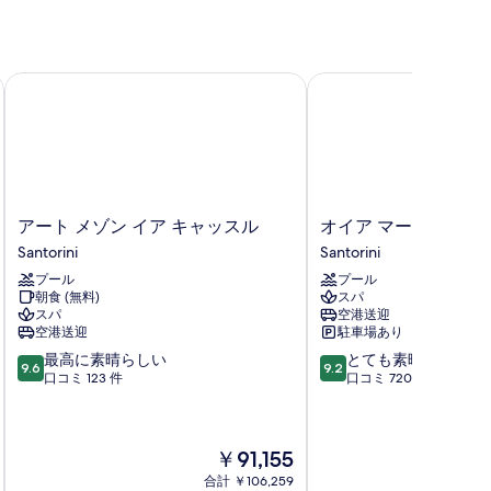
オンリー
アート メゾン イア キャッスル
オイア マーレ ヴィラズ
ア
オ
アート メゾン イア キャッスル
オイア マーレ ヴィラ
ー
イ
Santorini
Santorini
ト
ア
プール
プール
メ
マ
朝食 (無料)
スパ
ゾ
ー
スパ
空港送迎
ン
レ
空港送迎
駐車場あり
イ
ヴ
10
10
最高に素晴らしい
とても素晴らしい
ア
ィ
9.6
9.2
段
段
口コミ 123 件
口コミ 720 件
キ
ラ
階
階
ャ
ズ
中
中
ッ
Santorini
9.6、
9.2、
ス
現
￥91,155
最
と
ル
在
高
て
Santorini
合計 ￥106,259