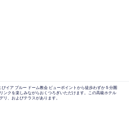
スタンダード 
びイア ブルー ドーム教会 ビューポイントから徒歩わずか 5 分圏
ドリンクを楽しみながらおくつろぎいただけます。この高級ホテル
 デリ、およびテラスがあります。
施設からの