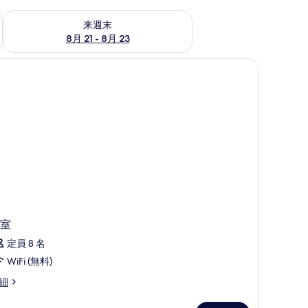
チェック
来週末 8月 21 - 8月 23 の空室状況をチェック
来週末
8月 21 - 8月 23
バー、セーフティボックス (室内)、WiFi (無料)
室
定員 8 名
WiFi (無料)
細