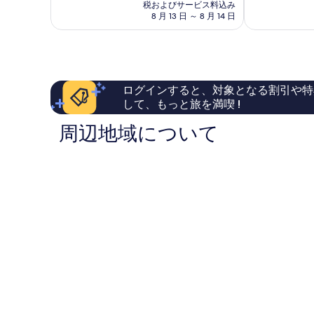
の
に
て
税およびサービス料込み
大
料
素
8 月 13 日 ～ 8 月 14 日
も
人
金
晴
素
限
は
ら
晴
定
￥45,501
し
ら
Santorini
い、
し
口
い、
ログインすると、対象となる割引や特
コ
口
して、もっと旅を満喫 !
ミ
コ
348
ミ
周辺地域について
件
738
件
件
の
件
口
の
コ
口
ミ
コ
ミ