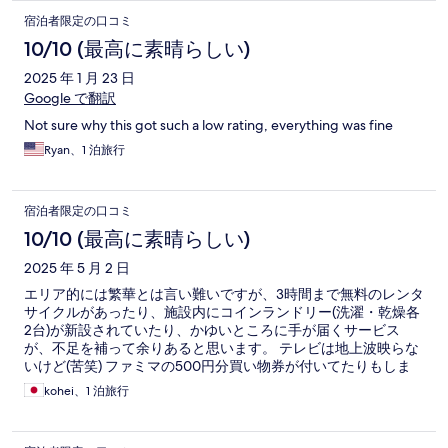
宿泊者限定の口コミ
10/10 (最高に素晴らしい)
2025 年 1 月 23 日
Google で翻訳
Not sure why this got such a low rating, everything was fine
Ryan、1 泊旅行
宿泊者限定の口コミ
10/10 (最高に素晴らしい)
2025 年 5 月 2 日
エリア的には繁華とは言い難いですが、3時間まで無料のレンタ
サイクルがあったり、施設内にコインランドリー(洗濯・乾燥各
2台)が新設されていたり、かゆいところに手が届くサービス
が、不足を補って余りあると思います。 テレビは地上波映らな
いけど(苦笑) ファミマの500円分買い物券が付いてたりもしま
す。
kohei、1 泊旅行