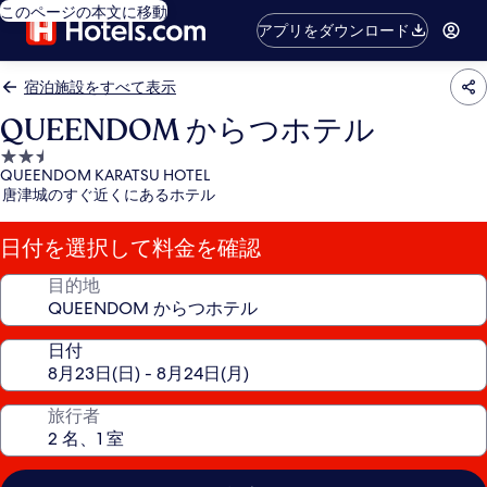
このページの本文に移動
アプリをダウンロード
宿泊施設をすべて表示
QUEENDOM からつホテル
2.5
QUEENDOM KARATSU HOTEL
つ
唐津城のすぐ近くにあるホテル
星
宿
日付を選択して料金を確認
泊
施
目的地
設
日付
旅行者