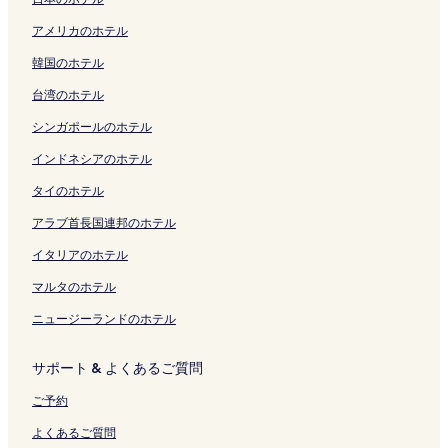
ン
く
ー
の
リ
ン
ー
s
R
l
ク
を
K
の
の
a
アメリカのホテル
ク
リ
ジ
ペ
ン
ク
ジ
o
i
の
開
a
ペ
ペ
r
ン
を
ー
ク
を
r
v
ペ
く
r
ー
ー
a
韓国のホテル
ク
開
ジ
開
t
i
ー
リ
a
ジ
ジ
t
く
を
く
の
e
ジ
ン
t
を
を
s
台湾のホテル
リ
開
リ
ペ
r
を
ク
s
開
開
u
ン
く
ン
ー
e
開
u
く
く
C
シンガポールのホテル
ク
リ
ク
ジ
の
く
C
リ
リ
a
ン
を
ペ
リ
h
ン
ン
s
インドネシアのホテル
ク
開
ー
ン
a
ク
ク
t
タイのホテル
く
ジ
ク
y
l
リ
を
a
e
アラブ首長国連邦のホテル
ン
開
の
の
ク
く
ペ
ペ
イタリアのホテル
リ
ー
ー
ン
ジ
ジ
マルタのホテル
ク
を
を
ニュージーランドのホテル
開
開
く
く
リ
リ
サポート & よくあるご質問
ン
ン
ク
ク
ご予約
よくあるご質問