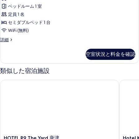
ン
ベッドルーム 1 室
ダ
定員 1 名
ー
セミダブルベッド 1 台
ド
WiFi (無料)
シ
ス
詳細
ン
タ
グ
ン
空室状況と料金を確認
ダ
ル
ー
ル
ド
類似した宿泊施設
シ
ー
ン
HOTEL R9 The Yard 唐津
Hotel Ka
ム
グ
ル
セ
ル
ミ
ー
ム
ダ
セ
ブ
ミ
ル
ダ
ブ
ベ
ル
HOTEL
Hotel
HOTEL R9 The Yard 唐津
Hotel 