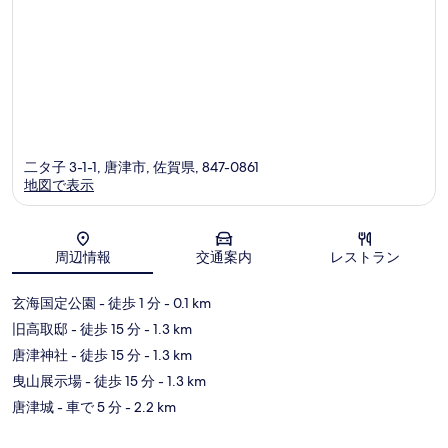
コ
ミ
二タ子 3-1-1, 唐津市, 佐賀県, 847-0861
地図で表示
地図
周辺情報
交通案内
レストラン
玄海国定公園
- 徒歩 1 分
- 0.1 km
旧高取邸
- 徒歩 15 分
- 1.3 km
唐津神社
- 徒歩 15 分
- 1.3 km
曳山展示場
- 徒歩 15 分
- 1.3 km
唐津城
- 車で 5 分
- 2.2 km