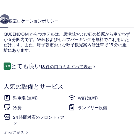
ル
前へ
次へ
の
7+
概要
客室
ロケーション
ポリシー
写
QUEENDOM からつホテルは、唐津城および虹の松原から車でわず
真
か 5 分圏内です。WiFiおよびセルフパーキングを無料でご利用いた
ギ
だけます。また、呼子朝市および呼子観光案内所は車で 15 分の距
離にあります。
ャ
ラ
口
とても良い
8.0
18 件の口コミをすべて表示
10段階中8.0
コ
リ
ミ
ー
施設の正面
人気の設備とサービス
駐車場 (無料)
WiFi (無料)
冷房
ランドリー設備
24 時間対応のフロントデス
ク
すべて見る