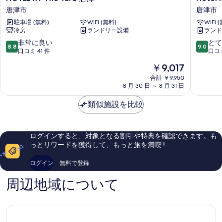
ッ
ベ
R9
Karae
唐津市
唐津市
ッ
ド
The
唐
ド
駐車場 (無料)
WiFi (無料)
WiFi 
Yard
津
1
1
冷房
ランドリー設備
ランド
唐
市
台
台
津
10
10
非常に良い
とて
禁
8.8
9.0
禁
唐
段
段
口コミ 41 件
口コミ
煙
津
階
階
煙
の
現
￥9,017
市
中
中
詳
在
の
8.8、
9.0、
合計 ￥9,950
細
の
8 月 30 日 ～ 8 月 31 日
非
と
す
料
常
て
金
べ
類似施設を比較
に
も
は
良
素
て
￥9,017
い、
晴
の
口
ら
ログインすると、対象となる割引や特典を確認できます。も
コ
し
写
っとリワードを獲得して、もっと旅を満喫 !
ミ
い、
真
41
口
ログイン
無料で登録
を
件
コ
件
ミ
表
周辺地域について
の
286
示
口
件
コ
件
す
ミ
の
る
口