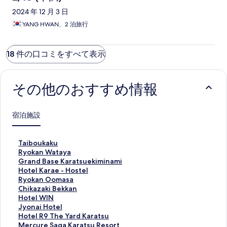
2024 年 12 月 3 日
YANG HWAN、2 泊旅行
18 件の口コミをすべて表示
その他のおすすめ情報
宿泊施設
T
Taiboukaku
a
R
Ryokan Wataya
i
y
G
Grand Base Karatsuekiminami
b
o
r
H
Hotel Karae - Hostel
o
k
a
o
R
Ryokan Oomasa
u
a
n
t
y
C
Chikazaki Bekkan
k
n
d
e
o
h
H
Hotel WIN
a
W
B
l
k
i
o
J
Jyonai Hotel
k
a
a
K
a
k
t
y
H
Hotel R9 The Yard Karatsu
u
t
s
a
n
a
e
o
o
M
Mercure Saga Karatsu Resort