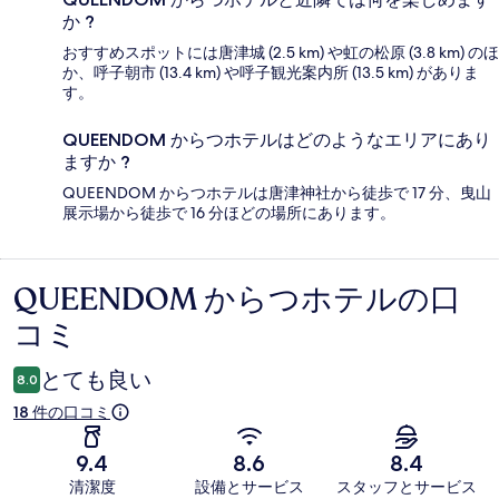
か ?
おすすめスポットには唐津城 (2.5 km) や虹の松原 (3.8 km) のほ
か、呼子朝市 (13.4 km) や呼子観光案内所 (13.5 km) がありま
す。
QUEENDOM からつホテルはどのようなエリアにあり
ますか ?
QUEENDOM からつホテルは唐津神社から徒歩で 17 分、曳山
展示場から徒歩で 16 分ほどの場所にあります。
QUEENDOM からつホテルの口
口
コミ
コ
ミ
とても良い
8.0
18 件の口コミ
9.4
8.6
8.4
清潔度
設備とサービス
スタッフとサービス