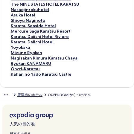
の
a
e
r
O
z
l
n
t
e
T
The NINE STATES HOTEL KARATSU
ペ
y
K
a
o
a
W
a
e
r
h
N
Nakaojinrokuhotel
ー
a
a
e
m
k
I
i
l
c
e
a
A
Asuka Hotel
ジ
の
r
-
a
i
N
H
R
u
N
k
s
S
Shioyu Naginoto
を
ペ
a
H
s
B
の
o
9
r
I
a
u
h
K
Karatsu Seaside Hotel
開
ー
t
o
a
e
ペ
t
T
e
N
o
k
i
a
M
Mercure Saga Karatsu Resort
く
ジ
s
s
の
k
ー
e
h
S
E
j
a
o
r
e
K
Karatsu Daiichi Hotel Riviere
リ
を
u
t
ペ
k
ジ
l
e
a
S
i
H
y
a
r
a
K
Karatsu Daiichi Hotel
ン
開
e
e
ー
a
を
の
Y
g
T
n
o
u
t
c
r
a
Y
Yoyokaku
ク
く
k
l
ジ
n
開
ペ
a
a
A
r
t
N
s
u
a
r
o
M
Mizuno Ryokan
リ
i
の
を
の
く
ー
r
K
T
o
e
a
u
r
t
a
y
i
N
Nagisakan Kimura Karatsu Chaya
ン
m
ペ
開
ペ
リ
ジ
d
a
E
k
l
g
S
e
s
t
o
z
a
R
Ryokan KANAMARU
ク
i
ー
く
ー
ン
を
K
r
S
u
の
i
e
S
u
s
k
u
g
y
O
Oncri-Karatsu
n
ジ
リ
ジ
ク
開
a
a
H
h
ペ
n
a
a
D
u
a
n
i
o
n
K
Kahan no Yado Karatsu Castle
a
を
ン
を
く
r
t
O
o
ー
o
s
g
a
D
k
o
s
k
c
a
m
開
ク
開
リ
a
s
T
t
ジ
t
i
a
i
a
u
R
a
a
r
h
i
く
く
ン
t
u
E
e
を
o
d
K
i
i
の
y
k
n
i
a
唐津市のホテル
QUEENDOM からつホテル
の
リ
リ
ク
s
R
L
l
開
の
e
a
c
i
ペ
o
a
K
-
n
ペ
ン
ン
u
e
K
の
く
ペ
H
r
h
c
ー
k
n
A
K
n
ー
ク
ク
の
s
A
ペ
リ
ー
o
a
i
h
ジ
a
K
N
a
o
ジ
ペ
o
R
ー
ン
ジ
t
t
H
i
を
n
i
A
r
Y
を
ー
r
A
ジ
ク
を
e
s
o
H
開
の
m
M
a
a
開
ジ
t
T
を
開
l
u
t
o
く
ペ
u
A
t
d
人気の目的地
く
を
の
S
開
く
の
R
e
t
リ
ー
r
R
s
o
リ
開
ペ
U
く
リ
ペ
e
l
e
ン
ジ
a
U
u
K
日本のホテル