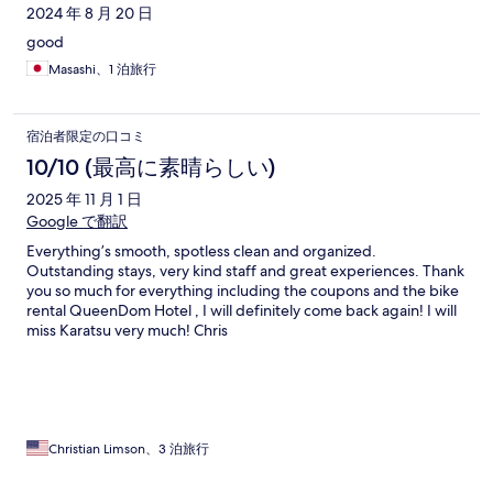
2024 年 8 月 20 日
good
Masashi、1 泊旅行
宿泊者限定の口コミ
10/10 (最高に素晴らしい)
2025 年 11 月 1 日
Google で翻訳
Everything’s smooth, spotless clean and organized.
Outstanding stays, very kind staff and great experiences. Thank
you so much for everything including the coupons and the bike
rental QueenDom Hotel , I will definitely come back again! I will
miss Karatsu very much! Chris
Christian Limson、3 泊旅行