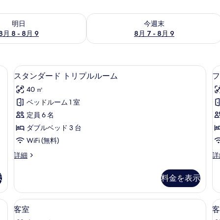
- 8月 9 の空室状況をチェック
今週末 8月 7 - 8月 9 の空室状況をチ
明日
今週末
8月 8 - 8月 9
8月 7 - 8月 9
iFi (無料)、ベッドシーツ
スタンダード トリプルルーム | WiFi 
ス
9
スタンダード トリプルルーム
フ
タ
40 ㎡
ン
ベッドルーム 1 室
ダ
定員 6 名
ー
ダブルベッド 3 台
ド
WiFi (無料)
ト
ス
フ
詳細
詳
リ
タ
ァ
プ
ン
ミ
示
料金を表示
ダ
リ
ル
ー
ー
ル
ド
ル
(無料)、ベッドシーツ
WiFi (無料)、ベッドシーツ
客
6
ト
ー
客室
客
ー
室
リ
ム