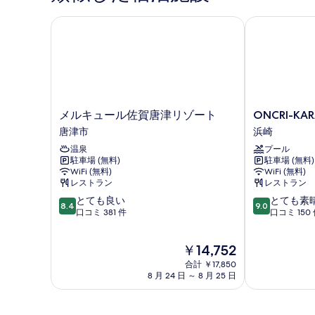
真
す
を
メルキュール佐賀唐津リゾート
ONCRI-KAR
る
表
示
す
る
メ
ONCRI-
メルキュール佐賀唐津リゾート
ONCRI-KA
ル
KARATSU
唐津市
浜崎
キ
(お
温泉
プール
ュ
ん
駐車場 (無料)
駐車場 (無料)
ー
く
WiFi (無料)
WiFi (無料)
ル
り
レストラン
レストラン
佐
唐
10
10
とても良い
とても素
賀
津)
8.4
9.0
段
段
口コミ 381 件
口コミ 150
唐
浜
階
階
津
崎
中
中
リ
現
￥14,752
8.4、
9.0、
ゾ
在
と
と
ー
合計 ￥17,850
の
て
て
8 月 24 日 ～ 8 月 25 日
ト
料
も
も
唐
金
良
素
津
は
い、
晴