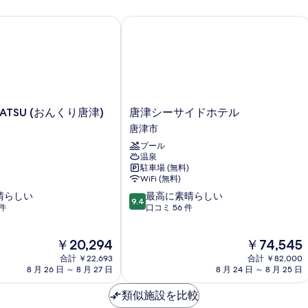
ATSU (おんくり唐津)
唐津シーサイドホテル
唐
RATSU (おんくり唐津)
唐津シーサイドホテル
津
唐津市
シ
プール
ー
温泉
サ
駐車場 (無料)
イ
WiFi (無料)
ド
10
晴らしい
最高に素晴らしい
ホ
9.4
段
 件
口コミ 56 件
テ
階
ル
中
唐
現
現
￥20,294
￥74,545
9.4、
津
在
在
最
合計 ￥22,693
市
合計 ￥82,000
の
の
高
8 月 26 日 ～ 8 月 27 日
8 月 24 日 ～ 8 月 25 日
料
料
に
金
金
素
類似施設を比較
は
は
晴