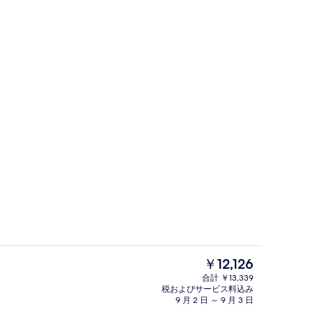
駐車場
現
￥12,126
在
合計 ￥13,339
の
税およびサービス料込み
イート | WiFi (無料)、ベッドシーツ
スタンダード トリプルルーム | WiFi
料
9 月 2 日 ～ 9 月 3 日
金