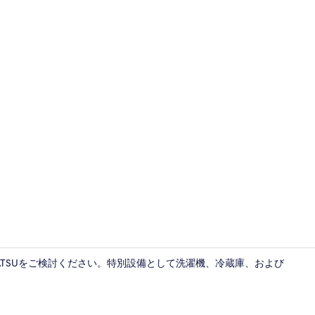
内装
L KARATSUをご検討ください。特別設備として洗濯機、冷蔵庫、および
ファミリー ス