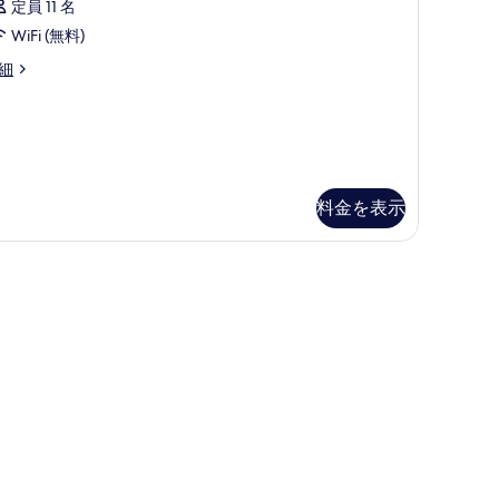
の
定員 11 名
の
写
WiFi (無料)
す
真
細
べ
を
て
表
の
示
写
す
真
料金を表示
る
を
表
示
す
る