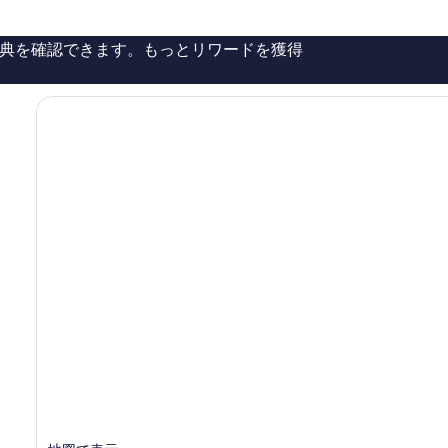
￥20,294
￥74,545
ら
し
典を確認できます。もっとリワードを獲得
い、
口
コ
ミ
56
件
件
の
口
コ
ミ