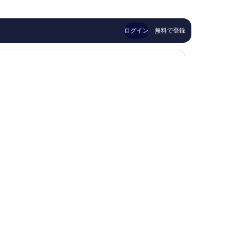
ら
ら
￥10,368
し
し
い、
い、
口
口
ログイン
無料で登録
コ
コ
ミ
ミ
115
286
件
件
件
件
の
の
口
口
コ
コ
ミ
ミ