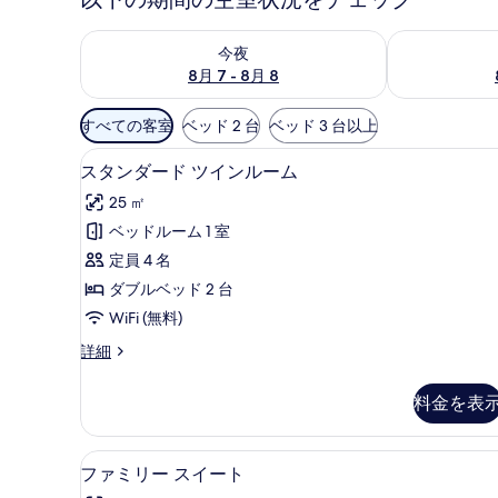
今夜 8月 7 - 8月 8 の空室状況をチェック
明日 8月 8 
今夜
8月 7 - 8月 8
利
すべての客室
ベッド 2 台
ベッド 3 台以上
用
スタンダード ツインルーム | W
ス
可
7
スタンダード ツインルーム
タ
能
25 ㎡
な
ン
ベッドルーム 1 室
客
ダ
定員 4 名
室
ー
の
ダブルベッド 2 台
ド
絞
WiFi (無料)
ツ
り
ス
詳細
イ
込
タ
み
ン
ン
料金を表
条
ダ
ル
ー
件
ー
ド
ファミリー スイート | WiFi 
フ
9
ツ
ファミリー スイート
ム
ァ
イ