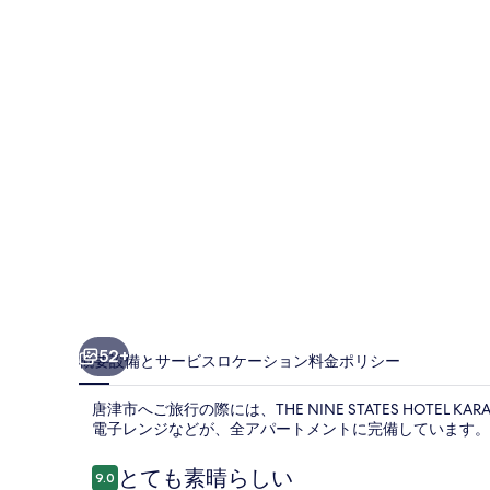
の
写
真
ギ
ャ
ラ
リ
ー
52+
概要
設備とサービス
ロケーション
料金
ポリシー
唐津市へご旅行の際には、THE NINE STATES HOTE
電子レンジなどが、全アパートメントに完備しています。
口
とても素晴らしい
9.0
10段階中9.0