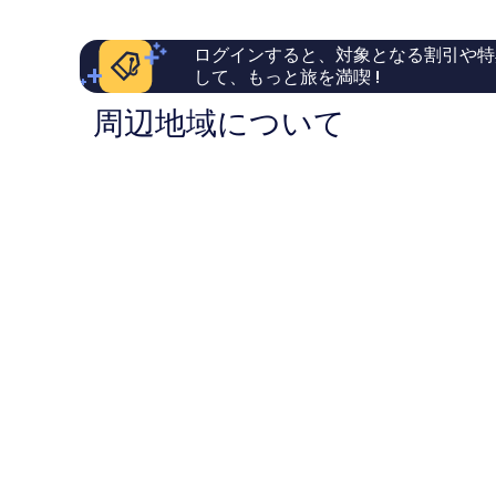
市
￥14,752
口
ら
コ
し
ログインすると、対象となる割引や特
ミ
い、
して、もっと旅を満喫 !
381
口
件
コ
周辺地域について
件
ミ
の
150
口
件
コ
件
ミ
の
口
コ
ミ