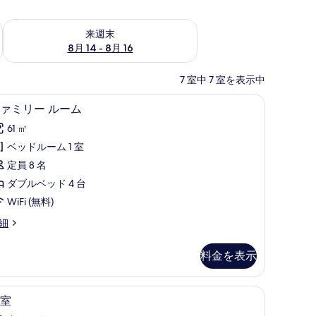
ェック
来週末 8月 14 - 8月 16 の空室状況をチェック
来週末
8月 14 - 8月 16
7 室中 7 室を表示中
(無料)、ベッドシーツ
ファミリー ルーム | WiFi (無料)、ベッドシー
フ
10
ァミリー ルーム
ァ
61 ㎡
ミ
ベッドルーム 1 室
リ
定員 8 名
ー
ダブルベッド 4 台
ル
WiFi (無料)
ー
細
ム
の
料金を表示
す
べ
WiFi (無料)、ベッドシーツ
客
8
室
て
室