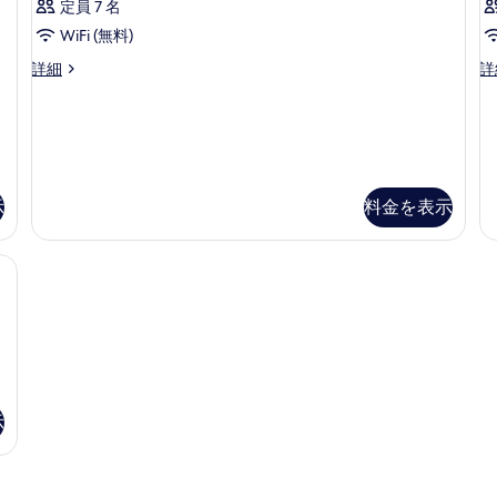
ム
定員 7 名
プ
の
の
ル
詳
の
WiFi (無料)
す
ル
細
す
客
客
詳細
詳
ー
べ
室
室
ム
べ
て
の
の
の
て
詳
詳
詳
の
細
細
の
細
写
写
真
示
料金を表示
真
を
を
表
表
示
示
す
す
る
る
示