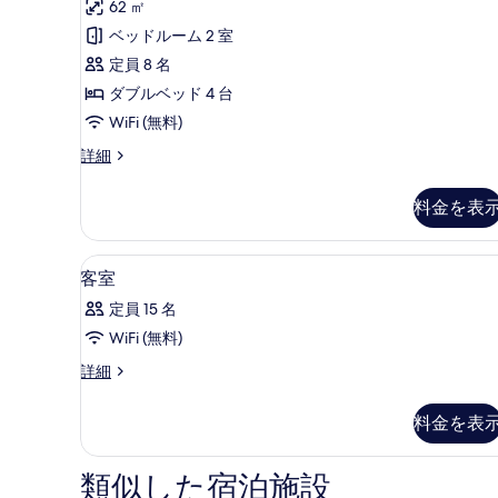
の
62 ㎡
ン
ミ
ル
す
ベッドルーム 2 室
リ
ー
べ
定員 8 名
ム
ー
の
て
ダブルベッド 4 台
ス
詳
の
WiFi (無料)
細
イ
写
フ
詳細
ー
ァ
真
ト
ミ
料金を表
を
リ
の
ー
表
す
ス
WiFi (無料)、ベッドシーツ
客
示
7
イ
客室
べ
室
ー
す
て
定員 15 名
ト
の
る
の
の
WiFi (無料)
す
詳
写
客
詳細
細
べ
室
真
て
の
料金を表
を
詳
の
細
表
写
類似した宿泊施設
示