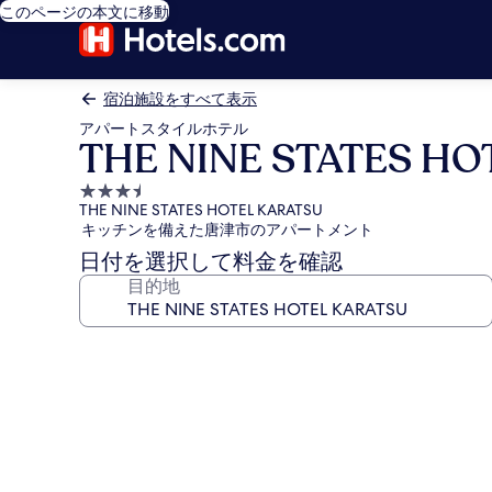
このページの本文に移動
宿泊施設をすべて表示
アパートスタイルホテル
THE NINE STATES HO
3.5
THE NINE STATES HOTEL KARATSU
つ
キッチンを備えた唐津市のアパートメント
星
日付を選択して料金を確認
宿
目的地
泊
施
設
THE
NINE
STATES
HOTEL
KARATSU