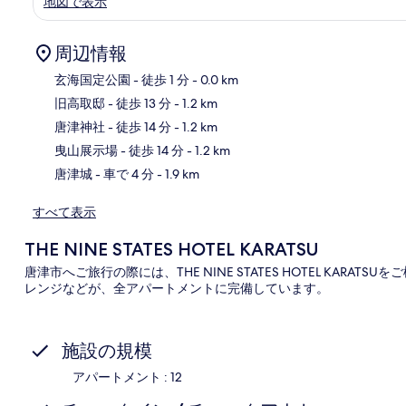
地図で表示
周辺情報
玄海国定公園
- 徒歩 1 分
- 0.0 km
旧高取邸
- 徒歩 13 分
- 1.2 km
唐津神社
- 徒歩 14 分
- 1.2 km
地
曳山展示場
- 徒歩 14 分
- 1.2 km
唐津城
- 車で 4 分
- 1.9 km
すべて表示
THE NINE STATES HOTEL KARATSU
唐津市へご旅行の際には、THE NINE STATES HOTEL KAR
レンジなどが、全アパートメントに完備しています。
施設の規模
アパートメント : 12