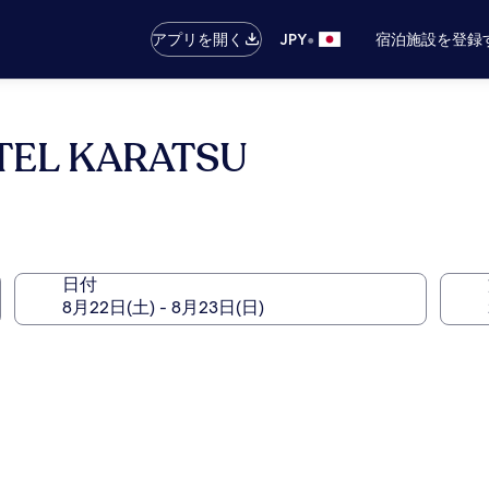
•
アプリを開く
JPY
宿泊施設を登録
TEL KARATSU
日付