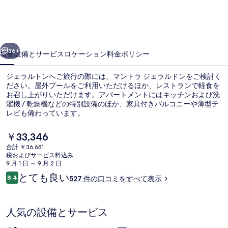
ジ
ェ
ラ
前へ
次へ
ル
36+
概要
設備とサービス
ロケーション
料金
ポリシー
ド
ジェラルトンへご旅行の際には、マントラ ジェラルドンをご検討く
ン
ださい。屋外プールをご利用いただけるほか、レストランで軽食を
お召し上がりいただけます。アパートメントにはキッチンおよび洗
の
濯機 / 乾燥機などの特別設備のほか、家具付きバルコニーや薄型テ
写
レビも備わっています。
真
現
￥33,346
在
ギ
合計 ￥36,681
の
税およびサービス料込み
外観
ャ
料
9 月 1 日 ～ 9 月 2 日
金
口
とても良い
ラ
8.4
527 件の口コミをすべて表示
は
10段階中8.4
コ
￥33,346
リ
ミ
で
す
ー
人気の設備とサービス