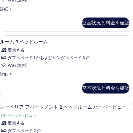
WiFi (無料)
詳
ベ
て
細
ル
詳細
ッ
ー
の
ド
ム
写
空室状況と料金を確認
2
ル
真
ベ
ー
ッ
を
ルーム 3 ベッドルーム | ミニバー
ル
5
ド
ム
ルーム 3 ベッドルーム
表
ー
ル
の
定員 6 名
ー
示
ム
す
ム
ダブルベッド 1 台およびシングルベッド 3 台
す
3
の
べ
WiFi (無料)
詳
ベ
る
て
細
ル
詳細
ッ
ー
の
ド
ム
写
空室状況と料金を確認
3
ル
真
ベ
ー
ッ
を
スーペリア アパートメント 2 ベッド
ス
7
ド
ム
スーペリア アパートメント 2 ベッドルーム ハーバービュー
表
ー
ル
の
ハーバービュー
ー
示
ペ
す
ム
定員 4 名
す
リ
の
べ
ダブルベッド 2 台
詳