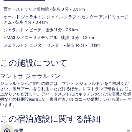
西オーストラリア博物館
- 徒歩 3 分
- 0.3 km
オールド ジェラルトン ジェイル クラフト センター アンド ミュージ
アム
- 徒歩 4 分
- 0.4 km
ジェラルトン ビーチ
- 徒歩 11 分
- 0.9 km
HMAS シドニー II メモリアル
- 徒歩 13 分
- 1.2 km
ジェラルトン ビジター センター
- 徒歩 16 分
- 1.4 km
この施設について
マントラ ジェラルドン
ジェラルトンへご旅行の際には、マントラ ジェラルドンをご検討くだ
さい。屋外プールをご利用いただけるほか、レストランで軽食をお召し
上がりいただけます。アパートメントにはキッチンおよび洗濯機 / 乾燥
機などの特別設備のほか、家具付きバルコニーや薄型テレビも備わって
います。
この宿泊施設に関する詳細
概要