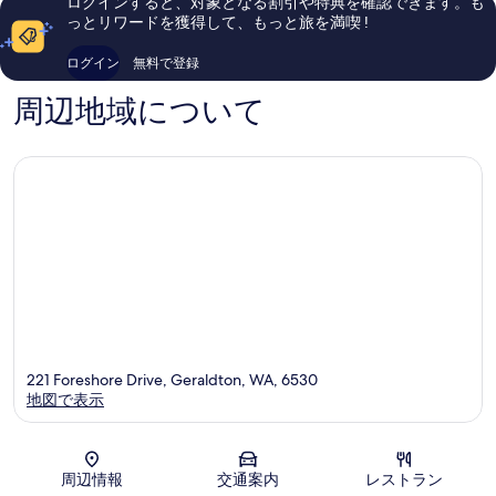
す
ログインすると、対象となる割引や特典を確認できます。も
テ
396
の
っとリワードを獲得して、もっと旅を満喫 !
る
ル
件
口
ブ
件
コ
ログイン
無料で登録
ラ
の
ミ
フ
口
周辺地域について
ポ
コ
イ
ミ
ン
ト
221 Foreshore Drive, Geraldton, WA, 6530
地図で表示
地図
周辺情報
交通案内
レストラン