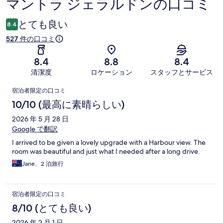
マントラ ジェラルドンの口コミ
口
コ
とても良い
8.4
ミ
527 件の口コミ
8.4
8.8
8.4
清潔度
ロケーション
スタッフとサービス
口
宿泊者限定の口コミ
コ
10/10 (最高に素晴らしい)
ミ
2026 年 5 月 28 日
Google で翻訳
I arrived to be given a lovely upgrade with a Harbour view. The
room was beautiful and just what I needed after a long drive.
Jane、2 泊旅行
宿泊者限定の口コミ
8/10 (とても良い)
2026 年 2 月 1 日