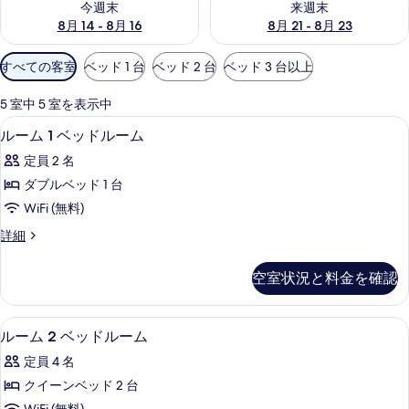
今週末
来週末
8月 14 - 8月 16
8月 21 - 8月 23
利
すべての客室
ベッド 1 台
ベッド 2 台
ベッド 3 台以上
用
可
5 室中 5 室を表示中
能
ミニバー、セーフティボックス (室内
ル
6
ルーム 1 ベッドルーム
な
ー
客
定員 2 名
ム
室
ダブルベッド 1 台
1
の
WiFi (無料)
ベ
絞
ル
詳細
り
ッ
ー
込
ド
ム
空室状況と料金を確認
み
1
ル
条
ベ
ー
ッ
件
ルーム 2 ベッドルーム | ミニバー
ル
6
ド
ム
ルーム 2 ベッドルーム
ー
ル
の
定員 4 名
ー
ム
す
ム
クイーンベッド 2 台
2
の
べ