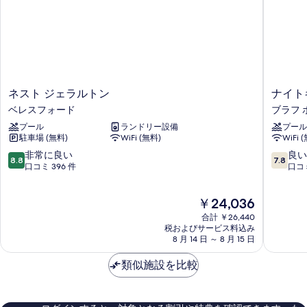
2
ビ
ト
ー
ュ
ベ
2
ビ
ー
ベ
ッ
の
ッ
ュ
詳
ド
ド
ー
細
ル
ル
の
ー
ネ
ナ
ネスト ジェラルトン
ナイト
ー
ム
す
ス
イ
ベレスフォード
ブラフ 
の
ム
ト
ト
べ
詳
プール
ランドリー設備
プール
ジ
キ
の
細
駐車場 (無料)
WiFi (無料)
WiFi 
て
ェ
ャ
す
ラ
ッ
10
10
非常に良い
良い
の
8.8
7.8
べ
ル
プ
段
段
口コミ 396 件
口コミ
写
ト
ア
階
階
て
ン
ッ
中
中
真
現
の
￥24,036
ベ
ト
8.8、
7.8、
を
在
レ
ウ
非
良
合計 ￥26,440
写
の
ス
ィ
常
い、
表
税およびサービス料込み
真
料
フ
8 月 14 日 ～ 8 月 15 日
ン
に
口
示
金
ォ
タ
良
コ
を
は
す
ー
類似施設を比較
ー
い、
ミ
表
￥24,036
ド
サ
口
386
る
ン
コ
件
示
ホ
ミ
件