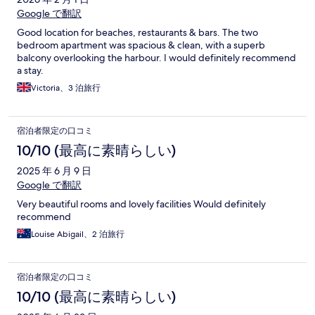
Google で翻訳
Good location for beaches, restaurants & bars. The two
bedroom apartment was spacious & clean, with a superb
balcony overlooking the harbour. I would definitely recommend
a stay.
Victoria、3 泊旅行
宿泊者限定の口コミ
10/10 (最高に素晴らしい)
2025 年 6 月 9 日
Google で翻訳
Very beautiful rooms and lovely facilities Would definitely
recommend
Louise Abigail、2 泊旅行
宿泊者限定の口コミ
10/10 (最高に素晴らしい)