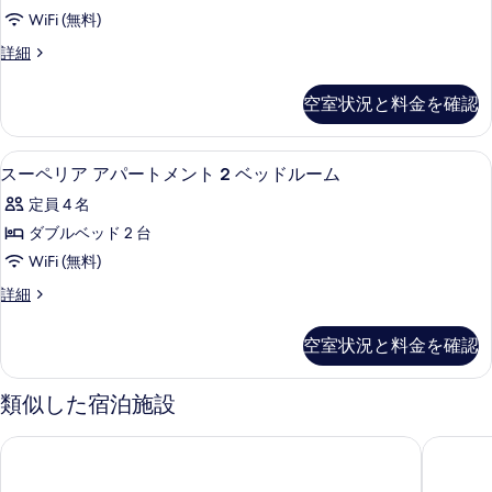
る
ア
て
細
WiFi (無料)
ア
の
ス
詳細
パ
ー
写
ー
ペ
真
空室状況と料金を確認
リ
ト
を
ア
メ
ア
表
スーペリア アパートメント 2 ベッド
ス
6
パ
スーペリア アパートメント 2 ベッドルーム
ン
示
ー
ー
ト
定員 4 名
ト
す
ペ
メ
2
ダブルベッド 2 台
る
リ
ン
ベ
WiFi (無料)
ト
ア
ッ
2
ス
詳細
ア
ベ
ー
ド
ッ
パ
ペ
ル
空室状況と料金を確認
ド
リ
ー
ル
ー
ア
ー
ト
ア
類似した宿泊施設
ム
ム
パ
メ
ハ
ハ
ー
ネスト ジェラルトン
ナイトキ
ン
ー
ト
ー
バ
メ
ト
バ
ー
ン