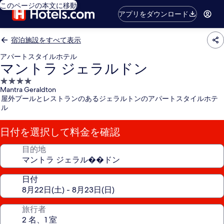
このページの本文に移動
アプリをダウンロード
宿泊施設をすべて表示
アパートスタイルホテル
マントラ ジェラルドン
4.0
Mantra Geraldton
つ
屋外プールとレストランのあるジェラルトンのアパートスタイルホテ
星
ル
宿
泊
日付を選択して料金を確認
施
設
目的地
日付
旅行者