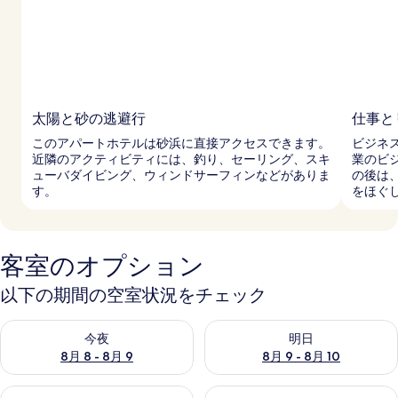
ラ
リ
ー
太陽と砂の逃避行
仕事と
このアパートホテルは砂浜に直接アクセスできます。
ビジネ
近隣のアクティビティには、釣り、セーリング、スキ
業のビ
ューバダイビング、ウィンドサーフィンなどがありま
の後は
す。
をほぐ
客室のオプション
以下の期間の空室状況をチェック
今夜 8月 8 - 8月 9 の空室状況をチェック
明日 8月 9 - 8月 10 の空室
今夜
明日
8月 8 - 8月 9
8月 9 - 8月 10
今週末 8月 14 - 8月 16 の空室状況をチェック
来週末 8月 21 - 8月 23 の