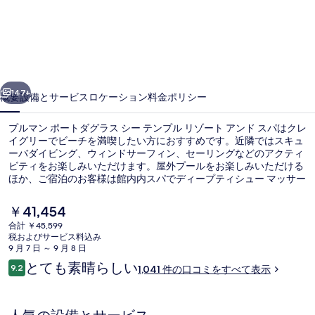
ン
ポ
ー
ト
前へ
次へ
ダ
147+
概要
設備とサービス
ロケーション
料金
ポリシー
グ
プルマン ポートダグラス シー テンプル リゾート アンド スパはクレ
ラ
イグリーでビーチを満喫したい方におすすめです。近隣ではスキュ
ーバダイビング、ウィンドサーフィン、セーリングなどのアクティ
ス
ビティをお楽しみいただけます。屋外プールをお楽しみいただける
シ
ほか、ご宿泊のお客様は館内内スパでディープティシュー マッサー
ジ、ボディラップ、およびアロマテラピーをご満喫いただけます。
ー
プールサイドのAluco Restaurantでは、朝食、ランチ、およびディ
現
￥41,454
ナーをお召し上がりいただけます。 プールサイドバーおよび24 時
在
テ
合計 ￥45,599
間営業のフィットネスセンターなどの人気設備のほか、アパートメ
の
税およびサービス料込み
ントには快適な滞在を約束する高級寝具やスリッパが備わっていま
屋外プール、サンラウンジャー
ン
料
9 月 7 日 ～ 9 月 8 日
す。
金
口
とても素晴らしい
プ
9.2
1,041 件の口コミをすべて表示
は
10段階中9.2
コ
￥41,454
ル
ミ
で
す