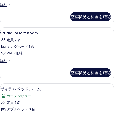
プ
ー
す
One
詳細
ム
Bedroom
ー
べ
プ
Standard
ル
空室状況と料金を確認
て
ー
Apartment
ル
ビ
の
の
ビ
詳
ュ
Studio
高級寝具、ミニバー、セーフティボック
写
ュ
4
細
Studio Resort Room
Resort
ー
ー
真
定員 2 名
(Penthouse)
Room
(Penthouse)
を
の
キングベッド 1 台
の
の
詳
表
WiFi (無料)
細
す
す
示
べ
Studio
詳細
べ
す
Resort
て
て
Room
る
空室状況と料金を確認
の
の
の
詳
写
写
細
ヴィラ 3 ベッドルーム | 高級寝具、
ヴ
真
10
真
ヴィラ 3 ベッドルーム
ィ
を
を
ガーデンビュー
ラ
表
表
定員 7 名
3
示
示
ダブルベッド 3 台
ベ