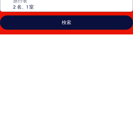
旅行者
検索
プ
ル
マ