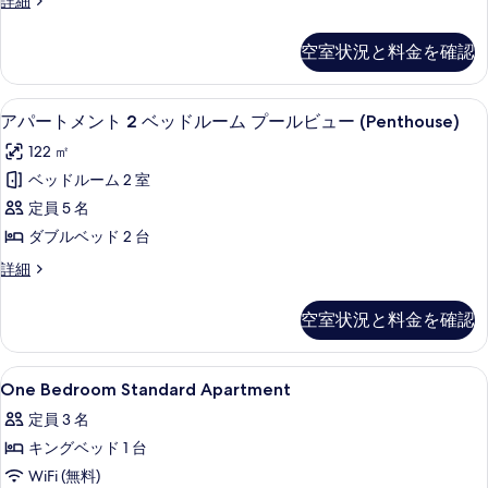
詳細
る
ム
Bedroom
べ
べ
の
Penthouse
て
空室状況と料金を確認
て
詳
Apartment
細
の
の
の
詳
写
アパートメント 2 ベッドルーム プールビ
ア
写
11
細
アパートメント 2 ベッドルーム プールビュー (Penthouse)
真
パ
真
122 ㎡
を
ー
を
ベッドルーム 2 室
表
ト
表
定員 5 名
示
メ
示
ダブルベッド 2 台
す
ン
す
ア
詳細
る
ト
る
パ
2
ー
空室状況と料金を確認
ト
ベ
メ
ッ
ン
One
高級寝具、ミニバー、セーフティボック
6
ト
ド
One Bedroom Standard Apartment
Bedroom
2
ル
定員 3 名
ベ
Standard
ー
ッ
キングベッド 1 台
Apartment
ド
ム
の
WiFi (無料)
ル