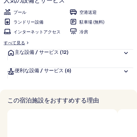
リ
人気の設備とサービス
ゾ
プール
空港送迎
ー
ランドリー設備
駐車場 (無料)
ト
インターネットアクセス
冷房
ア
すべて見る
ン
主な設備 / サービス
(12)
ド
ス
便利な設備 / サービス
(6)
パ
の
写
この宿泊施設をおすすめする理由
真
ギ
ャ