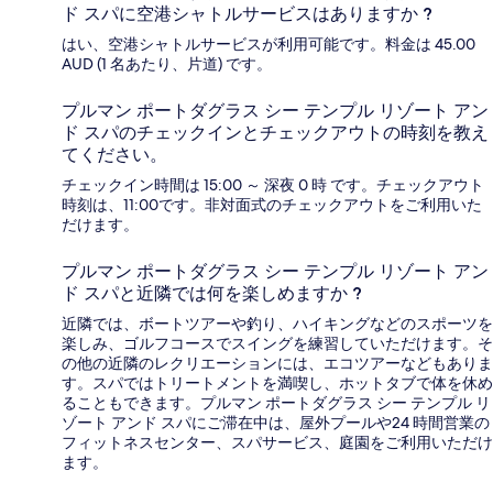
ド スパに空港シャトルサービスはありますか ?
はい、空港シャトルサービスが利用可能です。料金は 45.00
AUD (1 名あたり、片道) です。
プルマン ポートダグラス シー テンプル リゾート アン
ド スパのチェックインとチェックアウトの時刻を教え
てください。
チェックイン時間は 15:00 ～ 深夜 0 時 です。チェックアウト
時刻は、11:00です。非対面式のチェックアウトをご利用いた
だけます。
プルマン ポートダグラス シー テンプル リゾート アン
ド スパと近隣では何を楽しめますか ?
近隣では、ボートツアーや釣り、ハイキングなどのスポーツを
楽しみ、ゴルフコースでスイングを練習していただけます。そ
の他の近隣のレクリエーションには、エコツアーなどもありま
す。スパではトリートメントを満喫し、ホットタブで体を休め
ることもできます。プルマン ポートダグラス シー テンプル リ
ゾート アンド スパにご滞在中は、屋外プールや24 時間営業の
フィットネスセンター、スパサービス、庭園をご利用いただけ
ます。