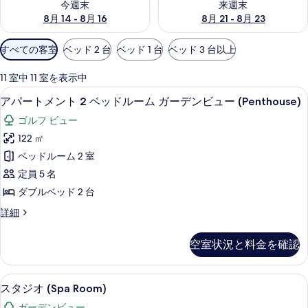
今週末
来週末
8月 14 - 8月 16
8月 21 - 8月 23
利
すべての客室
ベッド 2 台
ベッド 1 台
ベッド 3 台以上
用
可
11 室中 11 室を表示中
能
アパートメント 2 ベッドルーム ガーデン
ア
11
アパートメント 2 ベッドルーム ガーデンビュー (Penthouse)
な
パ
客
ゴルフ ビュー
ー
室
122 ㎡
ト
の
ベッドルーム 2 室
メ
絞
定員 5 名
り
ン
ダブルベッド 2 台
込
ト
み
ア
詳細
2
パ
条
ベ
ー
件
空室状況と料金を確認
ト
ッ
メ
ド
ン
スタジオ (Spa Room) | 高級寝具
ス
6
ト
ル
スタジオ (Spa Room)
タ
2
ー
ガーデンビュー