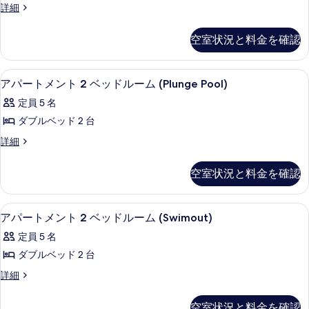
す
す
ヴ
詳細
ッ
る
ィ
る
ド
ラ
空室状況と料金を確認
3
ル
ベ
ー
ッ
アパートメント 2 ベッドルーム (Plun
ア
6
ド
ム
アパートメント 2 ベッドルーム (Plunge Pool)
パ
ル
の
定員 5 名
ー
ー
す
ム
ダブルベッド 2 台
ト
の
べ
ア
詳細
詳
メ
パ
て
細
ン
ー
の
空室状況と料金を確認
ト
ト
写
メ
2
ン
真
アパートメント 2 ベッドルーム (Swi
ア
8
ト
ベ
アパートメント 2 ベッドルーム (Swimout)
を
パ
2
ッ
定員 5 名
ベ
表
ー
ド
ッ
ダブルベッド 2 台
示
ト
ド
ル
ア
詳細
ル
す
メ
パ
ー
ー
る
ン
ー
ム
ム
空室状況と料金を確認