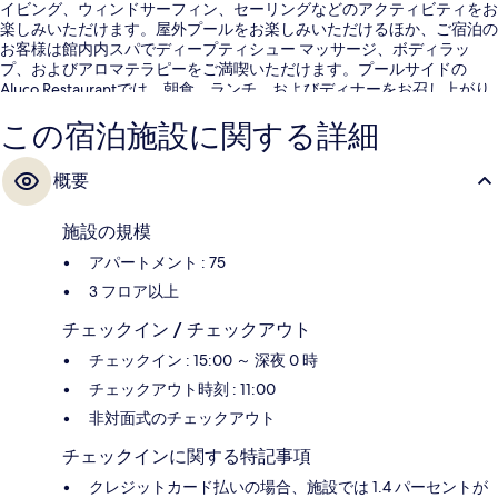
イビング、ウィンドサーフィン、セーリングなどのアクティビティをお
楽しみいただけます。屋外プールをお楽しみいただけるほか、ご宿泊の
お客様は館内内スパでディープティシュー マッサージ、ボディラッ
プ、およびアロマテラピーをご満喫いただけます。プールサイドの
Aluco Restaurantでは、朝食、ランチ、およびディナーをお召し上がり
いただけます。 プールサイドバーおよび24 時間営業のフィットネスセ
この宿泊施設に関する詳細
ンターなどの人気設備のほか、アパートメントには快適な滞在を約束す
る高級寝具やスリッパが備わっています。
概要
施設の規模
アパートメント : 75
3 フロア以上
チェックイン / チェックアウト
チェックイン : 15:00 ～ 深夜 0 時
チェックアウト時刻 : 11:00
非対面式のチェックアウト
チェックインに関する特記事項
クレジットカード払いの場合、施設では 1.4 パーセントが