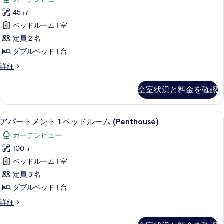
ベ
ジ
ム
ッ
45 ㎡
オ
ド
ガ
ベッドルーム 1 室
ル
(Spa
ー
ー
定員 2 名
Room)
ム
デ
ダブルベッド 1 台
の
ガ
ン
ー
ス
詳細
す
デ
タ
ビ
べ
ン
ジ
ュ
空室状況と料金を確認
ビ
オ
て
ュ
ー
(Spa
の
ー
Room)
(Penthouse)
高級寝具、ミニバー、セーフティボック
ア
(Penthouse)
写
9
の
アパートメント 1 ベッドルーム (Penthouse)
の
の
パ
詳
真
ガーデンビュー
詳
細
す
ー
を
細
100 ㎡
べ
ト
表
ベッドルーム 1 室
て
メ
示
定員 3 名
の
ン
す
ダブルベッド 1 台
写
ト
る
ア
詳細
真
1
パ
を
ベ
ー