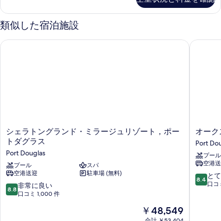
ト
(Plunge
ト
(Plunge
メ
Pool)
2
ン
Pool)
の
類似した宿泊施設
ト
ベ
詳
の
2
細
ッ
シェラトングランド・ミラージュリゾート，ポートダグラス
オークス
す
ベ
ド
ッ
べ
ド
ル
て
ル
ー
ー
の
ム
ム
写
(Swimout)
(Swimout)
の
真
詳
の
を
細
シ
オ
す
シェラトングランド・ミラージュリゾート，ポー
オーク
表
ェ
ー
トダグラス
Port Do
べ
ラ
ク
示
Port Douglas
プール
て
ト
ス
す
空港送
ン
プール
スパ
ポ
の
空港送迎
駐車場 (無料)
る
グ
ー
10
とて
8.4
写
ラ
ト
段
口コミ
10
非常に良い
8.8
ン
ダ
階
段
口コミ 1,000 件
真
ド・
グ
中
階
を
現
￥48,549
ミ
ラ
8.4、
中
在
ラ
ス
と
8.8、
合計 ￥53,404