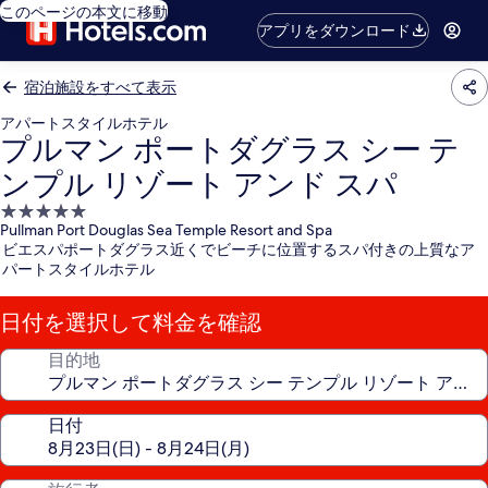
このページの本文に移動
アプリをダウンロード
宿泊施設をすべて表示
アパートスタイルホテル
プルマン ポートダグラス シー テ
ンプル リゾート アンド スパ
5.0
Pullman Port Douglas Sea Temple Resort and Spa
つ
ビエスパポートダグラス近くでビーチに位置するスパ付きの上質なア
星
パートスタイルホテル
宿
泊
日付を選択して料金を確認
施
設
目的地
日付