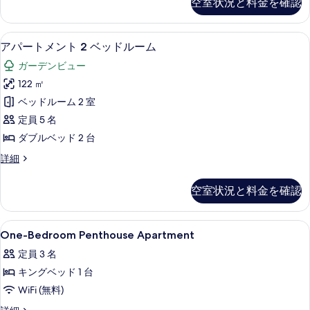
空室状況と料金を確認
ト
表
ッ
メ
示
ド
ン
アパートメント 2 ベッドルーム | 高
ア
8
ト
す
ル
アパートメント 2 ベッドルーム
パ
1
る
ー
ガーデンビュー
ベ
ー
ム
ッ
122 ㎡
ト
ド
(Penthouse)
ベッドルーム 2 室
ル
メ
の
ー
定員 5 名
ン
ム
す
ダブルベッド 2 台
(Penthouse)
ト
べ
の
ア
詳細
2
詳
て
パ
ベ
細
ー
の
空室状況と料金を確認
ト
ッ
写
メ
ド
ン
真
One-
高級寝具、ミニバー、セーフティボック
6
ト
ル
One-Bedroom Penthouse Apartment
を
Bedroom
2
ー
定員 3 名
ベ
Penthouse
表
ム
ッ
キングベッド 1 台
Apartment
示
ド
の
の
WiFi (無料)
ル
す
す
ー
す
One-