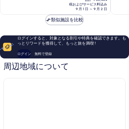
表
の
ー
リ
て
税およびサービス料込み
非
示
料
ジ
9 月 1 日 ～ 9 月 2 日
ゾ
も
常
金
ュ
ー
す
良
に
は
リ
類似施設を比較
ト
い、
良
る
￥48,549
ゾ
Port
口
い、
ー
Douglas
コ
口
ト，
ミ
コ
ログインすると、対象となる割引や特典を確認できます。も
ポ
1,002
ミ
っとリワードを獲得して、もっと旅を満喫 !
ー
件
1,000
ト
件
件
ログイン
無料で登録
ダ
の
件
グ
口
の
周辺地域について
ラ
コ
口
ス
ミ
コ
Port
ミ
Douglas