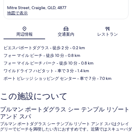
Mitre Street, Craiglie, QLD, 4877
地図で表示
地図
周辺情報
交通案内
レストラン
ビエスパポートダグラス
- 徒歩 2 分
- 0.2 km
フォー マイル ビーチ
- 徒歩 10 分
- 0.8 km
フォー マイル ビーチ パーク
- 徒歩 10 分
- 0.8 km
ワイルドライフ ハビタット
- 車で 3 分
- 1.4 km
ポート ビレッジ ショッピング センター
- 車で 7 分
- 7.0 km
この施設について
プルマン ポートダグラス シー テンプル リゾート
アンド スパ
プルマン ポートダグラス シー テンプル リゾート アンド スパはクレイ
グリーでビーチを満喫したい方におすすめです。近隣ではスキューバダ