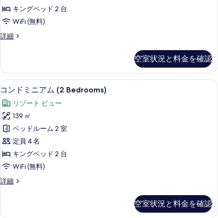
ア
ム
べ
キングベッド 2 台
(F102)
ム
て
WiFi (無料)
の
2
詳
の
コ
詳細
ベ
細
写
ン
ッ
ド
真
空室状況と料金を確認
ミ
ド
を
ニ
ル
ア
表
コンドミニアム (2 Bedrooms) | 
コ
15
ム
ー
コンドミニアム (2 Bedrooms)
示
ン
2
ム
リゾート ビュー
ベ
す
ド
(F206)
ッ
139 ㎡
る
ミ
ド
の
ベッドルーム 2 室
ル
ニ
す
ー
定員 4 名
ア
ム
べ
キングベッド 2 台
(F206)
ム
て
WiFi (無料)
の
(2
詳
の
コ
詳細
Bedrooms)
細
写
ン
の
ド
真
空室状況と料金を確認
ミ
す
を
ニ