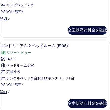
ア
ム
キングベッド 2 台
て
(H202)
ム
WiFi (無料)
の
の
2
詳
写
コ
詳細
ベ
細
ン
真
ッ
ド
空室状況と料金を確認
を
ミ
ド
ニ
表
ル
ア
コンドミニアム 2 ベッドルーム (E105
コ
示
23
ム
ー
コンドミニアム 2 ベッドルーム (E105)
ン
2
す
ム
リゾート ビュー
ベ
ド
る
(B204)
ッ
149 ㎡
ミ
ド
の
ベッドルーム 2 室
ル
ニ
す
ー
定員 4 名
ア
ム
べ
シングルベッド 2 台およびキングベッド 1 台
(B204)
ム
て
WiFi (無料)
の
2
詳
の
コ
詳細
ベ
細
写
ン
ッ
ド
真
空室状況と料金を確認
ミ
ド
を
ニ