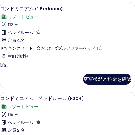
ル
ア
表
コンドミニアム (1 Bedroom) | リ
コ
12
ム
ー
コンドミニアム (1 Bedroom)
示
ン
1
ム
リゾート ビュー
ベ
す
ド
(C203)
ッ
112 ㎡
る
ミ
ド
の
ベッドルーム 1 室
ル
ニ
す
ー
定員 4 名
ア
ム
べ
キングベッド 1 台およびダブルソファーベッド 1 台
(C203)
ム
て
WiFi (無料)
の
(1
詳
の
コ
詳細
Bedroom)
細
写
ン
の
ド
真
空室状況と料金を確認
ミ
す
を
ニ
べ
ア
表
コンドミニアム 1 ベッドルーム (F204) 
コ
て
18
ム
コンドミニアム 1 ベッドルーム (F204)
示
ン
(1
の
リゾート ビュー
Bedroom)
す
ド
写
の
116 ㎡
る
ミ
詳
真
ベッドルーム 1 室
細
ニ
を
定員 2 名
ア