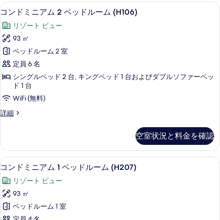
ア
表
コンドミニアム 2 ベッドルーム (H106
コ
19
ム
ー
コンドミニアム 2 ベッドルーム (H106)
示
ン
2
ム
リゾート ビュー
ベ
す
ド
(H105)
ッ
93 ㎡
る
ミ
ド
の
ベッドルーム 2 室
ル
ニ
す
ー
定員 6 名
ア
ム
べ
シングルベッド 2 台, キングベッド 1 台およびダブルソファーベッ
(H105)
ム
ド 1 台
て
の
2
WiFi (無料)
詳
の
ベ
細
写
コ
詳細
ッ
ン
真
ド
ド
空室状況と料金を確認
を
ミ
ル
ニ
表
ア
ー
コンドミニアム 1 ベッドルーム (H207) 
コ
示
22
ム
コンドミニアム 1 ベッドルーム (H207)
ム
ン
2
す
リゾート ビュー
(H106)
ベ
ド
る
ッ
93 ㎡
の
ミ
ド
ベッドルーム 1 室
す
ル
ニ
ー
定員 4 名