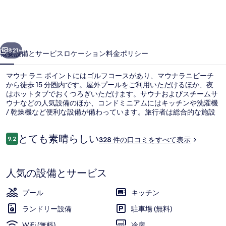
ニ
ポ
イ
前へ
次へ
ン
821+
概要
設備とサービス
ロケーション
料金
ポリシー
ト
マウナ ラニ ポイントにはゴルフコースがあり、マウナラニビーチ
の
から徒歩 15 分圏内です。屋外プールをご利用いただけるほか、夜
はホットタブでおくつろぎいただけます。サウナおよびスチームサ
写
ウナなどの人気設備のほか、コンドミニアムにはキッチンや洗濯機
真
/ 乾燥機など便利な設備が備わっています。旅行者は総合的な施設
のコンディションを高く評価しています。
ギ
口
とても素晴らしい
9.2
328 件の口コミをすべて表示
10段階中9.2
ャ
コ
ミ
コンドミニアム 2 ベッドルーム (B204
ラ
人気の設備とサービス
リ
ー
プール
キッチン
ランドリー設備
駐車場 (無料)
WiFi (無料)
冷房