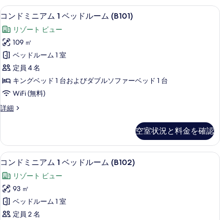
べ
ア
表
コンドミニアム 1 ベッドルーム (B101)
コ
て
13
ム
コンドミニアム 1 ベッドルーム (B101)
示
ン
(1
の
リゾート ビュー
Bedroom)
す
ド
写
の
109 ㎡
る
ミ
詳
真
ベッドルーム 1 室
細
ニ
を
定員 4 名
ア
表
キングベッド 1 台およびダブルソファーベッド 1 台
ム
示
WiFi (無料)
1
す
コ
詳細
ベ
る
ン
ッ
ド
空室状況と料金を確認
ミ
ド
ニ
ル
ア
コンドミニアム 1 ベッドルーム (B102)
コ
17
ム
ー
コンドミニアム 1 ベッドルーム (B102)
ン
1
ム
リゾート ビュー
ベ
ド
(B101)
ッ
93 ㎡
ミ
ド
の
ベッドルーム 1 室
ル
ニ
す
ー
定員 2 名