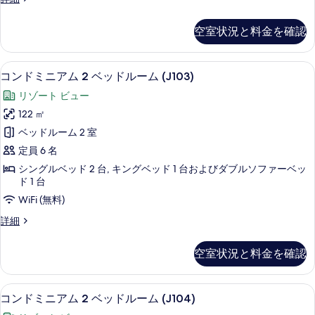
の
ン
真
ド
す
空室状況と料金を確認
を
ミ
べ
ニ
表
て
ア
コンドミニアム 2 ベッドルーム (J103
コ
示
15
ム
コンドミニアム 2 ベッドルーム (J103)
の
ン
(2
す
リゾート ビュー
写
Bedrooms)
ド
る
の
122 ㎡
真
ミ
詳
ベッドルーム 2 室
を
細
ニ
定員 6 名
表
ア
シングルベッド 2 台, キングベッド 1 台およびダブルソファーベッ
示
ム
ド 1 台
す
2
WiFi (無料)
る
ベ
コ
詳細
ッ
ン
ド
ド
空室状況と料金を確認
ミ
ル
ニ
ア
ー
コンドミニアム 2 ベッドルーム (J104
コ
19
ム
コンドミニアム 2 ベッドルーム (J104)
ム
ン
2