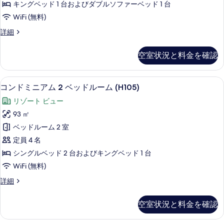
べ
キングベッド 1 台およびダブルソファーベッド 1 台
(G101)
ム
て
WiFi (無料)
の
1
詳
の
コ
詳細
ベ
細
写
ン
ッ
ド
真
空室状況と料金を確認
ミ
ド
を
ニ
ル
ア
表
コンドミニアム 2 ベッドルーム (H105
コ
18
ム
ー
コンドミニアム 2 ベッドルーム (H105)
示
ン
1
ム
リゾート ビュー
ベ
す
ド
(G202)
ッ
93 ㎡
る
ミ
ド
の
ベッドルーム 2 室
ル
ニ
す
ー
定員 4 名
ア
ム
べ
シングルベッド 2 台およびキングベッド 1 台
(G202)
ム
て
WiFi (無料)
の
2
詳
の
コ
詳細
ベ
細
写
ン
ッ
ド
真
空室状況と料金を確認
ミ
ド
を
ニ
ル