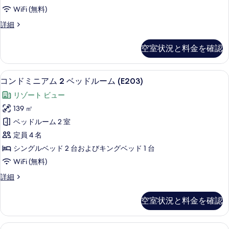
ム
示
WiFi (無料)
(2
す
コ
詳細
Bedrooms)
る
ン
の
ド
空室状況と料金を確認
ミ
す
ニ
べ
ア
コンドミニアム 2 ベッドルーム (E203
コ
て
17
ム
コンドミニアム 2 ベッドルーム (E203)
ン
(2
の
リゾート ビュー
Bedrooms)
ド
写
の
139 ㎡
ミ
詳
真
ベッドルーム 2 室
細
ニ
を
定員 4 名
ア
表
シングルベッド 2 台およびキングベッド 1 台
ム
示
WiFi (無料)
2
す
コ
詳細
ベ
る
ン
ッ
ド
空室状況と料金を確認
ミ
ド
ニ
ル
ア
コンドミニアム 2 ベッドルーム (B104)
コ