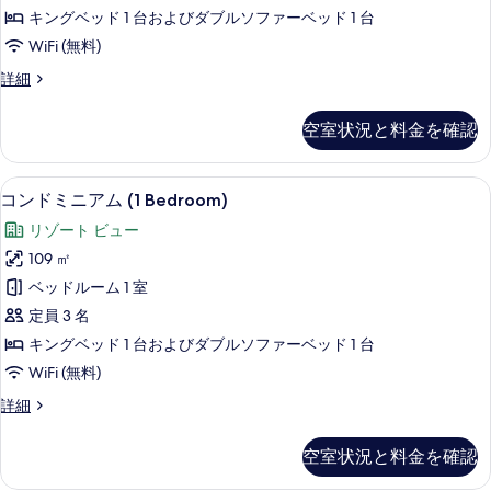
ア
ム
べ
キングベッド 1 台およびダブルソファーベッド 1 台
(H102)
ム
て
WiFi (無料)
の
1
詳
の
コ
詳細
ベ
細
写
ン
ッ
ド
真
空室状況と料金を確認
ミ
ド
を
ニ
ル
ア
表
コンドミニアム (1 Bedroom) | リ
コ
19
ム
ー
コンドミニアム (1 Bedroom)
示
ン
1
ム
リゾート ビュー
ベ
す
ド
(A107)
ッ
109 ㎡
る
ミ
ド
の
ベッドルーム 1 室
ル
ニ
す
ー
定員 3 名
ア
ム
べ
キングベッド 1 台およびダブルソファーベッド 1 台
(A107)
ム
て
WiFi (無料)
の
(1
詳
の
コ
詳細
Bedroom)
細
写
ン
の
ド
真
空室状況と料金を確認
ミ
す
を
ニ