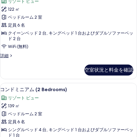
リゾート ビュー
(J103)
ベ
ド
ッ
122 ㎡
の
ミ
ド
ベッドルーム 2 室
す
ル
ニ
ー
定員 6 名
べ
ア
ム
クイーンベッド 2 台, キングベッド 1 台およびダブルソファーベッ
て
(J103)
ム
ド 2 台
の
の
2
WiFi (無料)
詳
写
ベ
細
コ
詳細
真
ッ
ン
を
ド
ド
空室状況と料金を確認
ミ
表
ル
ニ
示
ア
ー
コンドミニアム (2 Bedrooms) | テラス
コ
25
ム
す
コンドミニアム (2 Bedrooms)
ム
ン
2
る
リゾート ビュー
(J104)
ベ
ド
ッ
139 ㎡
の
ミ
ド
ベッドルーム 2 室
す
ル
ニ
ー
定員 6 名
べ
ア
ム
シングルベッド 4 台, キングベッド 1 台およびダブルソファーベッ
て
(J104)
ム
ド 1 台