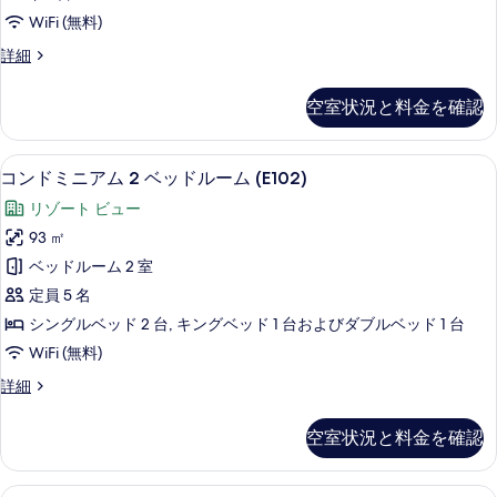
の
の
(2
WiFi (無料)
詳
写
Bedrooms)
細
コ
詳細
真
の
ン
を
ド
す
空室状況と料金を確認
ミ
表
べ
ニ
示
て
ア
コンドミニアム 2 ベッドルーム (E102)
コ
22
ム
す
コンドミニアム 2 ベッドルーム (E102)
の
ン
(2
る
リゾート ビュー
写
Bedrooms)
ド
の
93 ㎡
真
ミ
詳
ベッドルーム 2 室
を
細
ニ
定員 5 名
表
ア
シングルベッド 2 台, キングベッド 1 台およびダブルベッド 1 台
示
ム
WiFi (無料)
す
2
る
コ
詳細
ベ
ン
ッ
ド
空室状況と料金を確認
ミ
ド
ニ
ル
ア
コンドミニアム (2 Bedrooms) | 