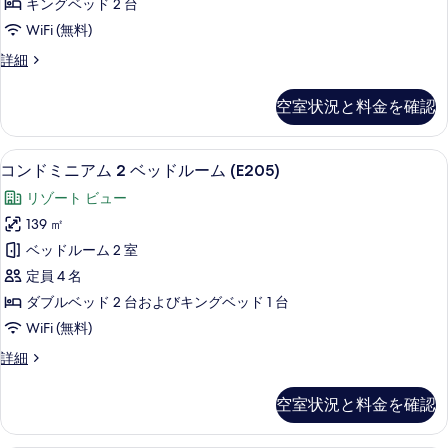
表
キングベッド 2 台
ム
示
WiFi (無料)
2
す
コ
詳細
ベ
る
ン
ッ
ド
空室状況と料金を確認
ミ
ド
ニ
ル
ア
コンドミニアム 2 ベッドルーム (E205) 
コ
18
ム
ー
コンドミニアム 2 ベッドルーム (E205)
ン
2
ム
リゾート ビュー
ベ
ド
(E106)
ッ
139 ㎡
ミ
ド
の
ベッドルーム 2 室
ル
ニ
す
ー
定員 4 名
ア
ム
べ
ダブルベッド 2 台およびキングベッド 1 台
(E106)
ム
て
WiFi (無料)
の
2
詳
の
コ
詳細
ベ
細
写
ン
ッ
ド
真
空室状況と料金を確認
ミ
ド
を
ニ
ル
ア