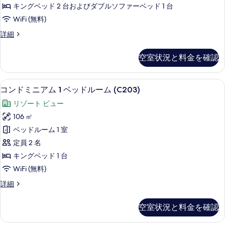
ア
ム
べ
キングベッド 2 台およびダブルソファーベッド 1 台
(B201)
ム
て
WiFi (無料)
の
1
詳
の
コ
詳細
ベ
細
写
ン
ッ
ド
真
空室状況と料金を確認
ミ
ド
を
ニ
ル
ア
表
コンドミニアム 1 ベッドルーム (C203)
コ
6
ム
ー
コンドミニアム 1 ベッドルーム (C203)
示
ン
1
ム
リゾート ビュー
ベ
す
ド
(C103)
ッ
106 ㎡
る
ミ
ド
の
ベッドルーム 1 室
ル
ニ
す
ー
定員 2 名
ア
ム
べ
キングベッド 1 台
(C103)
ム
て
WiFi (無料)
の
1
詳
の
コ
詳細
ベ
細
写
ン
ッ
ド
真
空室状況と料金を確認
ミ
ド
を
ニ