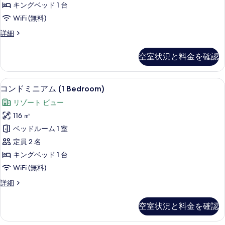
表
キングベッド 1 台
ム
示
WiFi (無料)
1
す
コ
詳細
ベ
る
ン
ッ
ド
空室状況と料金を確認
ミ
ド
ニ
ル
ア
コンドミニアム (1 Bedroom) | 部屋
コ
18
ム
ー
コンドミニアム (1 Bedroom)
ン
1
ム
リゾート ビュー
ベ
ド
(F204)
ッ
116 ㎡
ミ
ド
の
ベッドルーム 1 室
ル
ニ
す
ー
定員 2 名
ア
ム
べ
キングベッド 1 台
(F204)
ム
て
WiFi (無料)
の
(1
詳
の
コ
詳細
Bedroom)
細
写
ン
の
ド
真
空室状況と料金を確認
ミ
す
を
ニ
べ