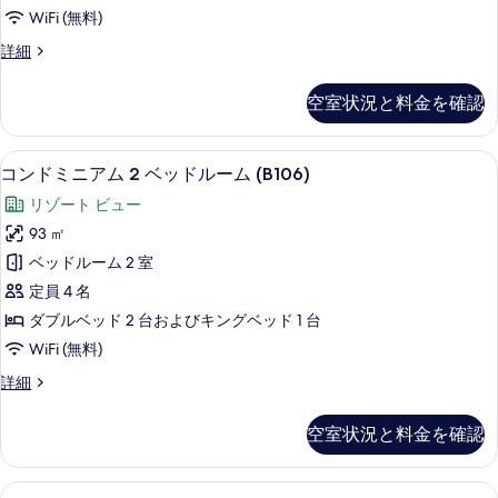
ム
て
WiFi (無料)
の
2
詳
の
コ
詳細
ベ
細
写
ン
ッ
ド
真
空室状況と料金を確認
ミ
ド
を
ニ
ル
ア
表
コンドミニアム 2 ベッドルーム (B106) 
コ
21
ム
ー
コンドミニアム 2 ベッドルーム (B106)
示
ン
2
ム
リゾート ビュー
ベ
す
ド
(B105)
ッ
93 ㎡
る
ミ
ド
の
ベッドルーム 2 室
ル
ニ
す
ー
定員 4 名
ア
ム
べ
ダブルベッド 2 台およびキングベッド 1 台
(B105)
ム
て
WiFi (無料)
の
2
詳
の
コ
詳細
ベ
細
写
ン
ッ
ド
真
空室状況と料金を確認
ミ
ド
を
ニ
ル
ア
表
コンドミニアム 2 ベッドルーム (B205
コ