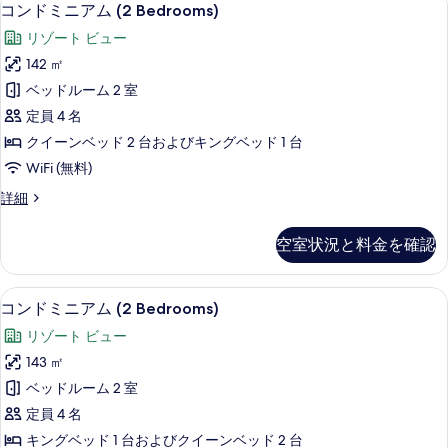
コ
12
ム
ー
コンドミニアム (2 Bedrooms)
ン
2
ム
リゾート ビュー
ベ
ド
(E102)
ッ
142 ㎡
ミ
ド
の
ベッドルーム 2 室
ル
ニ
す
ー
定員 4 名
ア
ム
べ
クイーンベッド 2 台およびキングベッド 1 台
(E102)
ム
て
WiFi (無料)
の
(2
詳
の
コ
詳細
Bedrooms)
細
写
ン
の
ド
真
空室状況と料金を確認
ミ
す
を
ニ
べ
ア
表
コンドミニアム (2 Bedrooms) | 
コ
て
21
ム
コンドミニアム (2 Bedrooms)
示
ン
(2
の
リゾート ビュー
Bedrooms)
す
ド
写
の
143 ㎡
る
ミ
詳
真
ベッドルーム 2 室
細
ニ
を
定員 4 名
ア
表
キングベッド 1 台およびクイーンベッド 2 台