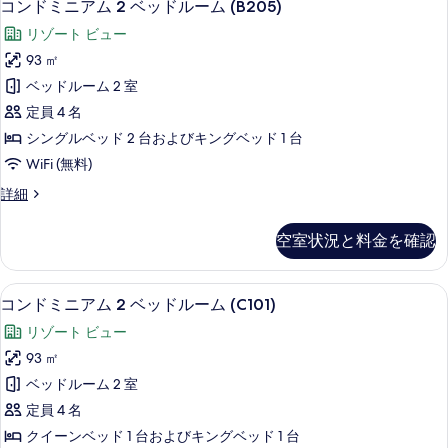
21
ム
ー
コンドミニアム 2 ベッドルーム (B205)
示
ン
2
ム
リゾート ビュー
ベ
す
ド
(B106)
ッ
93 ㎡
る
ミ
ド
の
ベッドルーム 2 室
ル
ニ
す
ー
定員 4 名
ア
ム
べ
シングルベッド 2 台およびキングベッド 1 台
(B106)
ム
て
WiFi (無料)
の
2
詳
の
コ
詳細
ベ
細
写
ン
ッ
ド
真
空室状況と料金を確認
ミ
ド
を
ニ
ル
ア
表
コンドミニアム 2 ベッドルーム (C101)
コ
22
ム
ー
コンドミニアム 2 ベッドルーム (C101)
示
ン
2
ム
リゾート ビュー
ベ
す
ド
(B205)
ッ
93 ㎡
る
ミ
ド
の
ベッドルーム 2 室
ル
ニ
す
ー
定員 4 名
ア
ム
べ
クイーンベッド 1 台およびキングベッド 1 台
(B205)