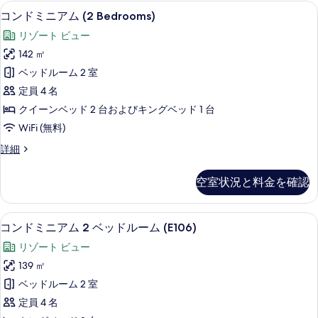
ア
ー
コンドミニアム (2 Bedrooms) | 
コ
示
6
ム
コンドミニアム (2 Bedrooms)
ム
ン
2
す
リゾート ビュー
(C104)
ベ
ド
る
ッ
142 ㎡
の
ミ
ド
ベッドルーム 2 室
す
ル
ニ
ー
定員 4 名
べ
ア
ム
クイーンベッド 2 台およびキングベッド 1 台
て
(C104)
ム
WiFi (無料)
の
の
(2
詳
写
コ
詳細
Bedrooms)
細
ン
真
の
ド
空室状況と料金を確認
を
ミ
す
ニ
表
べ
ア
コンドミニアム 2 ベッドルーム (E106)
コ
示
て
19
ム
コンドミニアム 2 ベッドルーム (E106)
ン
(2
す
の
リゾート ビュー
Bedrooms)
ド
る
写
の
139 ㎡
ミ
詳
真
ベッドルーム 2 室
細
ニ
を
定員 4 名
ア