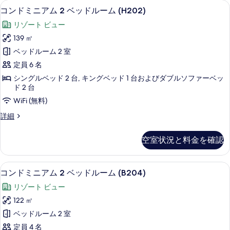
表
コンドミニアム 2 ベッドルーム (H202
コ
7
ム
ー
コンドミニアム 2 ベッドルーム (H202)
示
ン
2
ム
リゾート ビュー
ベ
す
ド
(E205)
ッ
139 ㎡
る
ミ
ド
の
ベッドルーム 2 室
ル
ニ
す
ー
定員 6 名
ア
ム
べ
シングルベッド 2 台, キングベッド 1 台およびダブルソファーベッ
(E205)
ム
ド 2 台
て
の
2
WiFi (無料)
詳
の
ベ
細
写
コ
詳細
ッ
ン
真
ド
ド
空室状況と料金を確認
を
ミ
ル
ニ
表
ア
ー
コンドミニアム 2 ベッドルーム (B204
コ
示
28
ム
コンドミニアム 2 ベッドルーム (B204)
ム
ン
2
す
リゾート ビュー
(H202)
ベ
ド
る
ッ
122 ㎡
の
ミ
ド
ベッドルーム 2 室
す
ル
ニ
ー
定員 4 名
べ