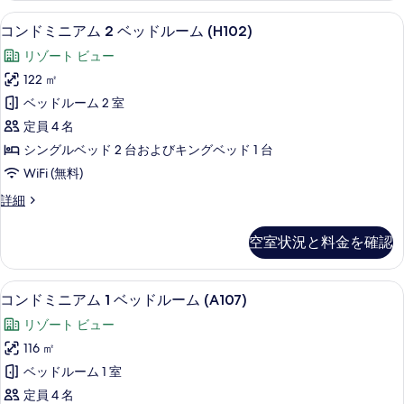
べ
ア
表
コンドミニアム 2 ベッドルーム (H102
コ
て
18
ム
コンドミニアム 2 ベッドルーム (H102)
示
ン
(2
の
リゾート ビュー
Bedrooms)
す
ド
写
の
122 ㎡
る
ミ
詳
真
ベッドルーム 2 室
細
ニ
を
定員 4 名
ア
表
シングルベッド 2 台およびキングベッド 1 台
ム
示
WiFi (無料)
2
す
コ
詳細
ベ
る
ン
ッ
ド
空室状況と料金を確認
ミ
ド
ニ
ル
ア
コンドミニアム 1 ベッドルーム (A107
コ
16
ム
ー
コンドミニアム 1 ベッドルーム (A107)
ン
2
ム
リゾート ビュー
ベ
ド
(H102)
ッ
116 ㎡
ミ
ド
の
ベッドルーム 1 室
ル
ニ
す
ー
定員 4 名