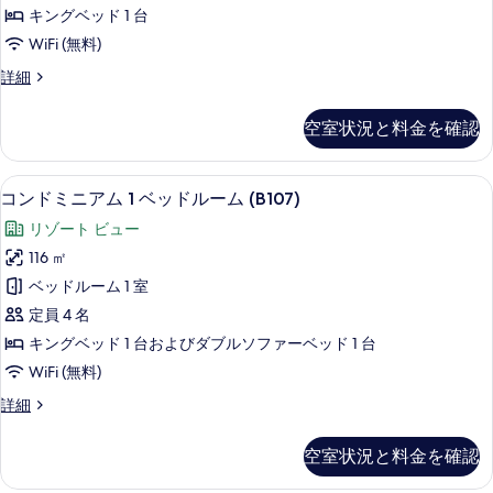
ア
ム
べ
キングベッド 1 台
(B101)
ム
て
WiFi (無料)
の
1
詳
の
コ
詳細
ベ
細
写
ン
ッ
ド
真
空室状況と料金を確認
ミ
ド
を
ニ
ル
ア
表
コンドミニアム 1 ベッドルーム (B107)
コ
17
ム
ー
コンドミニアム 1 ベッドルーム (B107)
示
ン
1
ム
リゾート ビュー
ベ
す
ド
(B102)
ッ
116 ㎡
る
ミ
ド
の
ベッドルーム 1 室
ル
ニ
す
ー
定員 4 名
ア
ム
べ
キングベッド 1 台およびダブルソファーベッド 1 台
(B102)
ム
て
WiFi (無料)
の
1
詳
の
コ
詳細
ベ
細
写
ン
ッ
ド
真
空室状況と料金を確認
ミ
ド
を
ニ