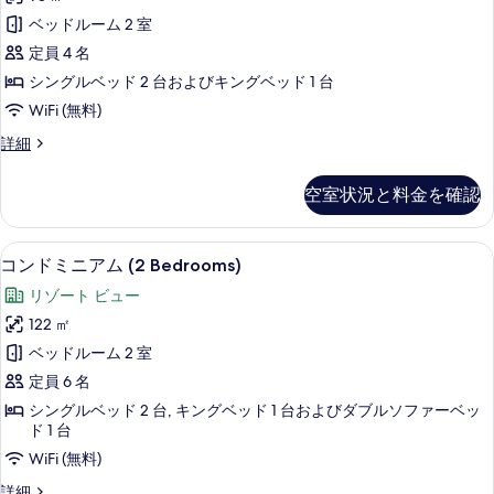
の
ミ
ド
ベッドルーム 2 室
す
ル
ニ
ー
定員 4 名
べ
ア
ム
シングルベッド 2 台およびキングベッド 1 台
て
(H206)
ム
WiFi (無料)
の
の
2
詳
写
コ
詳細
ベ
細
ン
真
ッ
ド
空室状況と料金を確認
を
ミ
ド
ニ
表
ル
ア
コンドミニアム (2 Bedrooms) | 
コ
示
22
ム
ー
コンドミニアム (2 Bedrooms)
ン
2
す
ム
リゾート ビュー
ベ
ド
る
(J203)
ッ
122 ㎡
ミ
ド
の
ベッドルーム 2 室
ル
ニ
す
ー
定員 6 名
ア
ム
べ
シングルベッド 2 台, キングベッド 1 台およびダブルソファーベッ
(J203)
ム
ド 1 台
て
の
(2
WiFi (無料)
詳
の
Bedrooms)
細
写
コ
詳細