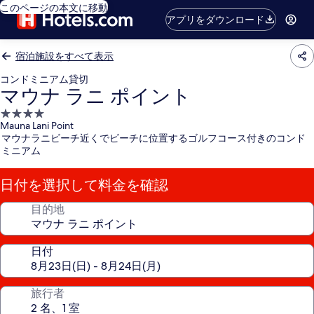
このページの本文に移動
アプリをダウンロード
宿泊施設をすべて表示
コンドミニアム貸切
マウナ ラニ ポイント
4.0
Mauna Lani Point
つ
マウナラニビーチ近くでビーチに位置するゴルフコース付きのコンド
星
ミニアム
宿
泊
日付を選択して料金を確認
施
設
目的地
日付
旅行者