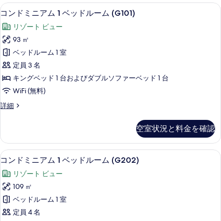
ア
表
コンドミニアム 1 ベッドルーム (G101
コ
て
16
ム
コンドミニアム 1 ベッドルーム (G101)
示
ン
(1
の
リゾート ビュー
Bedroom)
す
ド
写
の
93 ㎡
る
ミ
詳
真
ベッドルーム 1 室
細
ニ
を
定員 3 名
ア
表
キングベッド 1 台およびダブルソファーベッド 1 台
ム
示
WiFi (無料)
1
す
コ
詳細
ベ
る
ン
ッ
ド
空室状況と料金を確認
ミ
ド
ニ
ル
ア
コンドミニアム 1 ベッドルーム (G202) 
コ
23
ム
ー
コンドミニアム 1 ベッドルーム (G202)
ン
1
ム
リゾート ビュー
ベ
ド
(G101)
ッ
109 ㎡
ミ
ド
の
ベッドルーム 1 室
ル
ニ
す
ー
定員 4 名
ア
ム