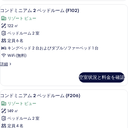
ル
ア
表
コンドミニアム 2 ベッドルーム (F102)
コ
24
ム
ー
コンドミニアム 2 ベッドルーム (F102)
示
ン
2
ム
リゾート ビュー
ベ
す
ド
(E105)
ッ
122 ㎡
る
ミ
ド
の
ベッドルーム 2 室
ル
ニ
す
ー
定員 6 名
ア
ム
べ
キングベッド 2 台およびダブルソファーベッド 1 台
(E105)
ム
て
WiFi (無料)
の
2
詳
の
コ
詳細
ベ
細
写
ン
ッ
ド
真
空室状況と料金を確認
ミ
ド
を
ニ
ル
ア
表
コンドミニアム 2 ベッドルーム (F206) 
コ
23
ム
ー
コンドミニアム 2 ベッドルーム (F206)
示
ン
2
ム
リゾート ビュー
ベ
す
ド
(F102)
ッ
149 ㎡
る
ミ
ド
の
ベッドルーム 2 室
ル
ニ
す
ー
定員 4 名