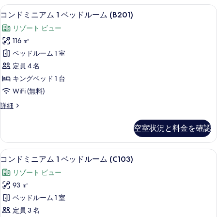
ル
ア
表
コンドミニアム 1 ベッドルーム (B201
コ
17
ム
ー
コンドミニアム 1 ベッドルーム (B201)
示
ン
1
ム
リゾート ビュー
ベ
す
ド
(B107)
ッ
116 ㎡
る
ミ
ド
の
ベッドルーム 1 室
ル
ニ
す
ー
定員 4 名
ア
ム
べ
キングベッド 1 台
(B107)
ム
て
WiFi (無料)
の
1
詳
の
コ
詳細
ベ
細
写
ン
ッ
ド
真
空室状況と料金を確認
ミ
ド
を
ニ
ル
ア
表
コンドミニアム 1 ベッドルーム (C103)
コ
18
ム
ー
コンドミニアム 1 ベッドルーム (C103)
示
ン
1
ム
リゾート ビュー
ベ
す
ド
(B201)
ッ
93 ㎡
る
ミ
ド
の
ベッドルーム 1 室
ル
ニ
す
ー
定員 3 名