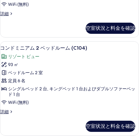
ム
て
WiFi (無料)
の
2
詳
の
コ
詳細
ベ
細
写
ン
ッ
ド
真
空室状況と料金を確認
ミ
ド
を
ニ
ル
ア
表
コンドミニアム 2 ベッドルーム (C104)
コ
23
ム
ー
コンドミニアム 2 ベッドルーム (C104)
示
ン
2
ム
リゾート ビュー
ベ
す
ド
(C101)
ッ
93 ㎡
る
ミ
ド
の
ベッドルーム 2 室
ル
ニ
す
ー
定員 6 名
ア
ム
べ
シングルベッド 2 台, キングベッド 1 台およびダブルソファーベッ
(C101)
ム
ド 1 台
て
の
2
WiFi (無料)
詳
の
ベ
細
写
コ
詳細
ッ
ン
真
ド
ド
空室状況と料金を確認
を
ミ
ル
ニ
表