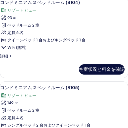
23
ム
ー
コンドミニアム 2 ベッドルーム (B104)
ン
2
ム
リゾート ビュー
ベ
ド
(E203)
ッ
93 ㎡
ミ
ド
の
ベッドルーム 2 室
ル
ニ
す
ー
定員 6 名
ア
ム
べ
クイーンベッド 1 台およびキングベッド 1 台
(E203)
ム
て
WiFi (無料)
の
2
詳
の
コ
詳細
ベ
細
写
ン
ッ
ド
真
空室状況と料金を確認
ミ
ド
を
ニ
ル
ア
表
コンドミニアム 2 ベッドルーム (B105)
コ
16
ム
ー
コンドミニアム 2 ベッドルーム (B105)
示
ン
2
ム
リゾート ビュー
ベ
す
ド
(B104)
ッ
149 ㎡
る
ミ
ド
の
ベッドルーム 2 室
ル
ニ
す
ー
定員 4 名
ア
ム
べ
シングルベッド 2 台およびクイーンベッド 1 台
(B104)