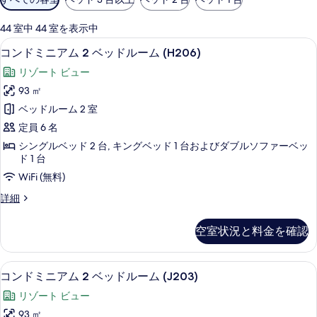
用
可
44 室中 44 室を表示中
能
コンドミニアム 2 ベッドルーム (H206
コ
27
コンドミニアム 2 ベッドルーム (H206)
な
ン
客
リゾート ビュー
ド
室
93 ㎡
ミ
の
ベッドルーム 2 室
ニ
絞
定員 6 名
り
ア
シングルベッド 2 台, キングベッド 1 台およびダブルソファーベッ
込
ム
ド 1 台
み
2
WiFi (無料)
条
ベ
件
コ
詳細
ッ
ン
ド
ド
空室状況と料金を確認
ミ
ル
ニ
ア
ー
コンドミニアム 2 ベッドルーム (J203
コ
18
ム
コンドミニアム 2 ベッドルーム (J203)
ム
ン
2
リゾート ビュー
(H206)
ベ
ド
ッ
93 ㎡