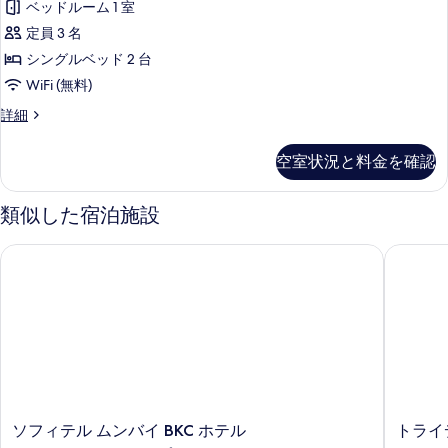
台
ベッドルーム 1 室
ベ
表
ス
の
ッ
定員 3 名
示
ル
ド
す
シングルベッド 2 台
1
す
ー
べ
WiFi (無料)
台
る
ム
の
て
デ
詳細
詳
シ
ラ
の
細
ン
ッ
写
空室状況と料金を確認
ク
グ
真
ス
ル
ル
類似した宿泊施設
を
ー
ベ
表
ム
ソフィテル ムンバイ BKC ホテル
トライデ
ッ
シ
示
ン
ド
す
グ
2
ル
る
台
ベ
ッ
の
ド
す
2
台
べ
の
ソ
ト
ソフィテル ムンバイ BKC ホテル
トライ
て
詳
フ
ラ