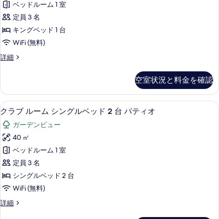
の
ベッドルーム 1 室
ル
ー
す
ー
定員 3 名
ム
ム
べ
キングベッド 1 台
の
キ
て
WiFi (無料)
詳
ン
細
の
ク
詳細
グ
ラ
写
ベ
ブ
真
空室状況と料金を確認
ル
ッ
を
ー
ド
ム
表
高級寝具、ミニバー、セーフティボック
ク
10
キ
クラブ ルーム シングルベッド 2 台 パティオ
1
示
ラ
ン
台
ガーデンビュー
グ
す
ブ
パ
ベ
40 ㎡
る
ル
ッ
テ
ベッドルーム 1 室
ド
ー
ィ
1
定員 3 名
ム
台
オ
シングルベッド 2 台
パ
シ
の
WiFi (無料)
テ
ン
ィ
す
ク
詳細
オ
グ
ラ
べ
の