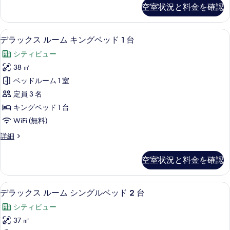
ル
ブ
詳
て
空室状況と料金を確認
ル
ベ
細
の
ー
ッ
ム
写
高級寝具、ミニバー、セーフティボック
デ
7
シ
デラックス ルーム キングベッド 1 台
ド
真
ラ
ン
2
シティビュー
グ
を
ッ
台
ル
38 ㎡
表
ク
ベ
パ
ベッドルーム 1 室
ッ
示
ス
テ
ド
定員 3 名
す
ル
2
ィ
キングベッド 1 台
台
る
ー
オ
WiFi (無料)
パ
ム
テ
の
デ
詳細
ィ
キ
ラ
す
オ
ン
ッ
の
べ
空室状況と料金を確認
ク
グ
詳
て
ス
細
ベ
ル
の
高級寝具、ミニバー、セーフティボック
デ
6
ー
デラックス ルーム シングルベッド 2 台
ッ
写
ラ
ム
ド
シティビュー
キ
真
ッ
ン
1
37 ㎡
を
ク
グ