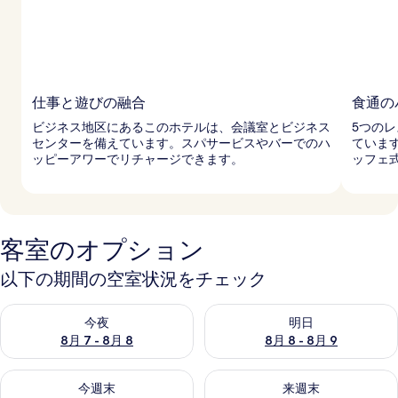
仕事と遊びの融合
食通の
ビジネス地区にあるこのホテルは、会議室とビジネス
5つの
センターを備えています。スパサービスやバーでのハ
ていま
ッピーアワーでリチャージできます。
ッフェ
客室のオプション
以下の期間の空室状況をチェック
今夜 8月 7 - 8月 8 の空室状況をチェック
明日 8月 8 - 8月 9 の空室
今夜
明日
8月 7 - 8月 8
8月 8 - 8月 9
今週末 8月 7 - 8月 9 の空室状況をチェック
来週末 8月 14 - 8月 16 の
今週末
来週末