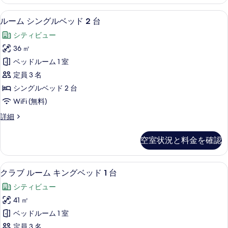
を
ン
の
グ
表
高級寝具、ミニバー、セーフティボック
ル
6
ベ
す
ルーム シングルベッド 2 台
示
ー
ッ
べ
シティビュー
ド
す
ム
て
1
36 ㎡
る
シ
台
の
ベッドルーム 1 室
の
ン
写
詳
定員 3 名
グ
細
真
シングルベッド 2 台
ル
を
WiFi (無料)
ベ
表
ル
詳細
ッ
ー
示
ド
ム
す
空室状況と料金を確認
シ
2
る
ン
台
グ
高級寝具、ミニバー、セーフティボック
ク
8
ル
の
クラブ ルーム キングベッド 1 台
ラ
ベ
す
シティビュー
ッ
ブ
べ
ド
41 ㎡
ル
2
て
ベッドルーム 1 室
台
ー
の
の
定員 3 名