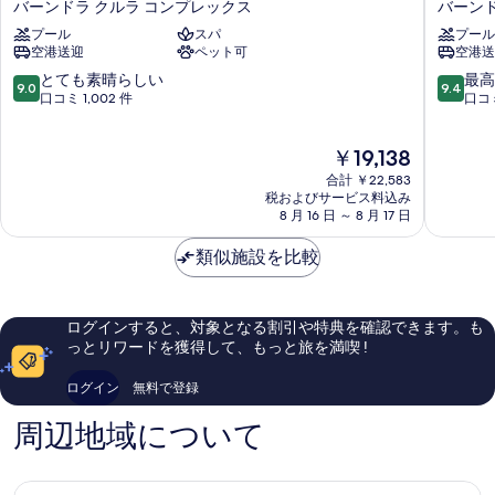
バーンドラ クルラ コンプレックス
バーンド
細
の
ィ
イ
プール
スパ
プール
テ
デ
写
空港送迎
ペット可
空港送
ル
ン
真
ム
ト
10
10
とても素晴らしい
最高
9.0
9.4
を
ン
バ
段
段
口コミ 1,002 件
口コミ
バ
ン
階
階
表
イ
ド
中
中
現
示
￥19,138
BKC
ラ
9.0、
9.4、
在
ホ
ク
と
最
合計 ￥22,583
す
の
テ
ア
て
高
税およびサービス料込み
る
料
ル
8 月 16 日 ～ 8 月 17 日
ラ
も
に
金
バ
ム
素
素
は
ー
類似施設を比較
ン
晴
晴
￥19,138
ン
バ
ら
ら
ド
イ
し
し
ラ
バ
い、
い、
ログインすると、対象となる割引や特典を確認できます。も
ク
ー
口
口
っとリワードを獲得して、もっと旅を満喫 !
ル
ン
コ
コ
ラ
ド
ミ
ミ
ログイン
無料で登録
コ
ラ
1,002
1,008
ン
ク
件
件
周辺地域について
プ
ル
件
件
レ
ラ
の
の
ッ
コ
口
口