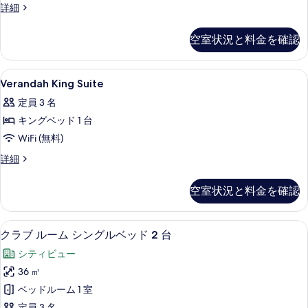
べ
Three
詳細
す
Bedroom
て
Apartment
る
空室状況と料金を確認
の
の
詳
写
細
Verandah
高級寝具、ミニバー、セーフティボック
真
4
Verandah King Suite
King
を
定員 3 名
Suite
表
キングベッド 1 台
の
示
WiFi (無料)
す
す
べ
Verandah
詳細
る
King
て
Suite
空室状況と料金を確認
の
の
詳
写
細
高級寝具、ミニバー、セーフティボック
ク
真
8
クラブ ルーム シングルベッド 2 台
ラ
を
シティビュー
ブ
表
36 ㎡
ル
示
ベッドルーム 1 室
ー
す
定員 3 名