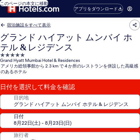
このページの本文に移動
アプリをダウンロード
宿泊施設をすべて表示
グランド ハイアット ムンバイ ホ
テル & レジデンス
5.0
Grand Hyatt Mumbai Hotel & Residences
つ
アメリカ総領事館から 2.3 km で 4 か所のレストランを併設した高級感
星
のあるホテル
宿
泊
日付を選択して料金を確認
施
設
目的地
日付
旅行者