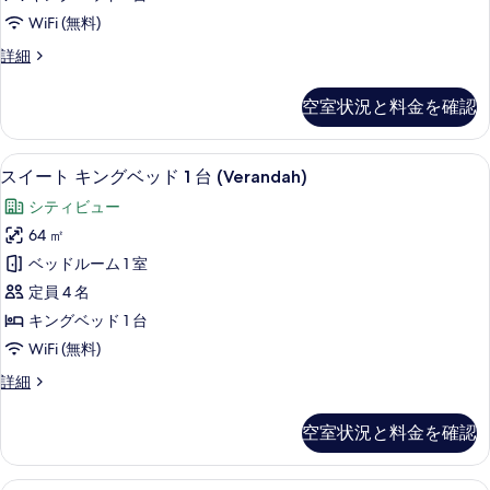
ィ
ド
す
WiFi (無料)
1
ブ
べ
台
エ
詳細
ス
の
グ
て
詳
イ
ゼ
の
空室状況と料金を確認
細
ク
ー
写
テ
ト
ィ
真
高級寝具、ミニバー、セーフティボック
ス
10
ブ
スイート キングベッド 1 台 (Verandah)
(Grand)
を
イ
ス
の
シティビュー
イ
表
ー
す
ー
64 ㎡
示
ト
ト
べ
ベッドルーム 1 室
(Grand)
す
キ
て
の
定員 4 名
る
ン
詳
の
キングベッド 1 台
細
グ
写
WiFi (無料)
ベ
真
ス
詳細
ッ
イ
を
ド
ー
表
空室状況と料金を確認
ト
1
示
キ
台
ン
高級寝具、ミニバー、セーフティボック