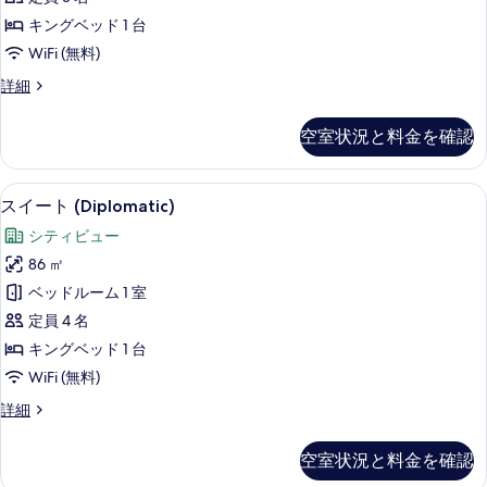
ム
詳
写
キングベッド 1 台
細
キ
真
WiFi (無料)
ン
を
ク
詳細
グ
ラ
表
ベ
ブ
示
空室状況と料金を確認
ル
ッ
す
ー
ド
ム
る
高級寝具、ミニバー、セーフティボック
ス
10
キ
スイート (Diplomatic)
1
イ
ン
台
シティビュー
グ
ー
の
ベ
86 ㎡
ト
ッ
す
ベッドルーム 1 室
ド
(Diplomatic)
べ
1
定員 4 名
の
台
て
キングベッド 1 台
の
す
の
WiFi (無料)
詳
べ
細
写
ス
詳細
て
イ
真
の
ー
を
空室状況と料金を確認
ト
写
(Diplomatic)