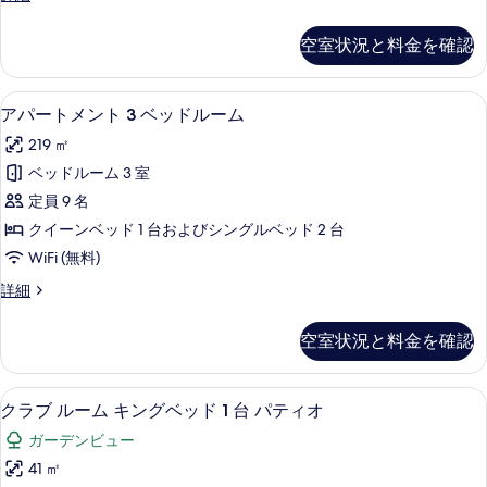
ベ
細
の
パ
ッ
ー
写
空室状況と料金を確認
ト
ド
真
メ
ル
ン
を
高級寝具、ミニバー、セーフティボック
ア
15
ト
ー
アパートメント 3 ベッドルーム
表
パ
2
ム
219 ㎡
ベ
示
ー
の
ッ
ベッドルーム 3 室
す
ト
ド
す
定員 9 名
ル
る
メ
べ
ー
クイーンベッド 1 台およびシングルベッド 2 台
ン
ム
て
WiFi (無料)
の
ト
の
詳
ア
詳細
3
細
パ
写
ベ
ー
真
空室状況と料金を確認
ト
ッ
を
メ
ド
ン
表
高級寝具、ミニバー、セーフティボック
ク
10
ト
ル
クラブ ルーム キングベッド 1 台 パティオ
示
ラ
3
ー
ガーデンビュー
ベ
す
ブ
ム
ッ
41 ㎡
る
ル
ド