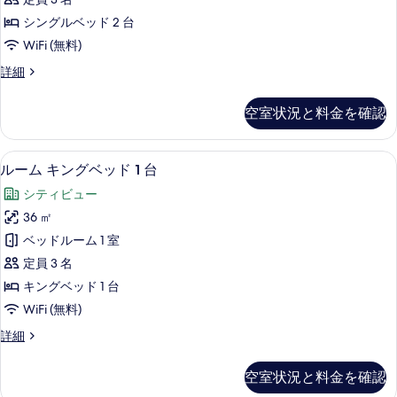
ム
る
シングルベッド 2 台
シ
WiFi (無料)
ン
ク
詳細
グ
ラ
ル
ブ
空室状況と料金を確認
ル
ベ
ー
ッ
ム
高級寝具、ミニバー、セーフティボック
ル
8
シ
ルーム キングベッド 1 台
ド
ー
ン
2
シティビュー
グ
ム
台
ル
36 ㎡
キ
ベ
の
ベッドルーム 1 室
ッ
ン
す
ド
定員 3 名
グ
2
べ
キングベッド 1 台
台
ベ
て
WiFi (無料)
の
ッ
詳
の
ル
詳細
細
ド
ー
写
1
ム
真
空室状況と料金を確認
キ
台