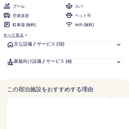
ジ
プール
スパ
デ
空港送迎
ペット可
ン
駐車場 (無料)
WiFi (無料)
ス
すべて見る
の
主な設備 / サービス
(12)
写
真
家族向け設備 / サービス
(6)
ギ
ャ
ラ
この宿泊施設をおすすめする理由
リ
ー