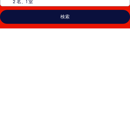
検索
グ
ラ
ン
ド