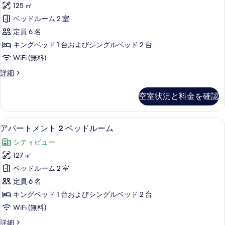
ム
125 ㎡
ベ
真
ー
の
ッ
ベッドルーム 2 室
を
ト
ド
す
定員 6 名
ル
表
メ
べ
ー
キングベッド 1 台およびシングルベッド 2 台
示
ン
ム
て
WiFi (無料)
の
す
ト
の
詳
ア
詳細
る
2
細
パ
写
ベ
ー
真
空室状況と料金を確認
ト
ッ
を
メ
ド
ン
表
高級寝具、ミニバー、セーフティボック
ア
11
ト
ル
アパートメント 2 ベッドルーム
示
パ
2
ー
シティビュー
ベ
す
ー
ム
ッ
127 ㎡
る
ト
ド
(Verandah)
ベッドルーム 2 室
ル
メ
の
ー
定員 6 名
ン
ム
す
キングベッド 1 台およびシングルベッド 2 台
(Verandah)
ト
べ
WiFi (無料)
の
2
詳
て
ア
詳細