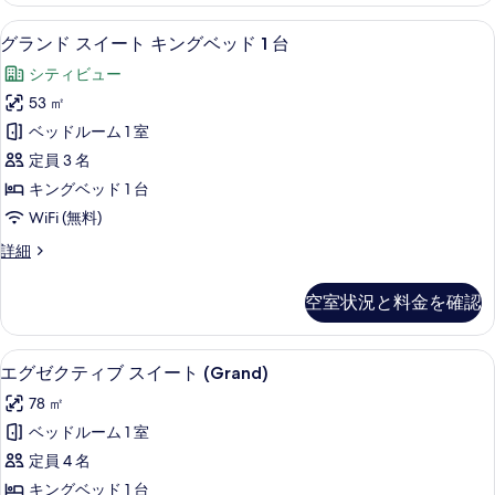
表
真
の
示
グランド スイート キングベッド 1 台
グ
11
詳
を
グランド スイート キングベッド 1 台
す
ラ
細
表
シティビュー
る
ン
示
53 ㎡
ド
す
ベッドルーム 1 室
ス
る
定員 3 名
イ
キングベッド 1 台
ー
WiFi (無料)
ト
グ
詳細
キ
ラ
ン
ン
空室状況と料金を確認
ド
グ
ス
ベ
イ
エグゼクティブ スイート (Grand) 
エ
12
ー
エグゼクティブ スイート (Grand)
ッ
グ
ト
ド
78 ㎡
キ
ゼ
ン
1
ベッドルーム 1 室
ク
グ
台
定員 4 名
ベ
テ
の
ッ
キングベッド 1 台