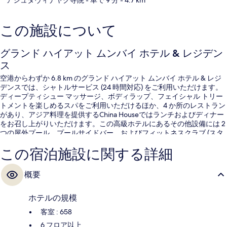
この施設について
グランド ハイアット ムンバイ ホテル & レジデン
ス
空港からわずか 6.8 km のグランド ハイアット ムンバイ ホテル & レジ
デンスでは、シャトルサービス (24 時間対応) をご利用いただけます。
ディープティシュー マッサージ、ボディラップ、フェイシャル トリー
トメントを楽しめるスパをご利用いただけるほか、4 か所のレストラン
があり、アジア料理を提供するChina Houseではランチおよびディナー
をお召し上がりいただけます。この高級ホテルにあるその他設備には 2
つの屋外プール、プールサイドバー、およびフィットネスクラブ (スタ
ッフ常駐)があります。旅行者は親切なスタッフを高く評価していま
この宿泊施設に関する詳細
す。
概要
ホテルの規模
客室 : 658
6 フロア以上