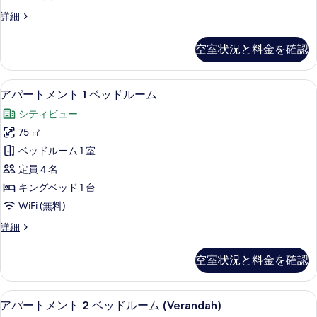
ド
ト
の
ル
ア
詳細
1
ー
パ
す
ベ
ム
ー
べ
空室状況と料金を確認
の
ト
ッ
詳
て
メ
ド
細
ン
の
高級寝具、ミニバー、セーフティボック
ア
9
ト
ル
アパートメント 1 ベッドルーム
写
パ
1
ー
シティビュー
ベ
真
ー
ム
ッ
75 ㎡
を
ト
ド
パ
ベッドルーム 1 室
ル
表
メ
テ
ー
定員 4 名
示
ン
ム
ィ
キングベッド 1 台
パ
す
ト
オ
WiFi (無料)
テ
る
1
ィ
の
ア
詳細
ベ
オ
パ
す
の
ッ
ー
詳
べ
空室状況と料金を確認
ト
ド
細
て
メ
ル
ン
の
高級寝具、ミニバー、セーフティボック
ア
13
ト
ー
アパートメント 2 ベッドルーム (Verandah)
写
パ
1