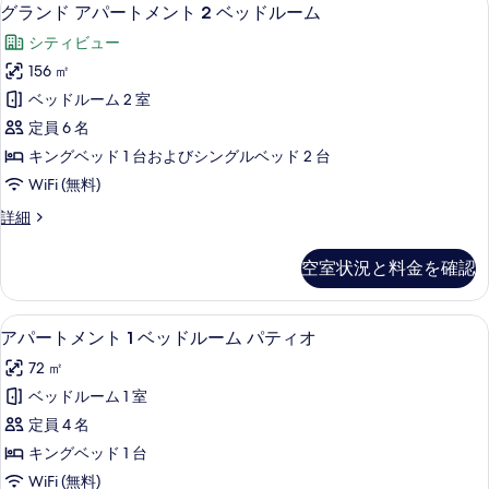
す
グ
10
グ
(Verandah)
グランド アパートメント 2 ベッドルーム
る
ラ
ベ
の
シティビュー
ッ
ン
す
ド
156 ㎡
ド
1
べ
ベッドルーム 2 室
台
ア
て
(Verandah)
定員 6 名
パ
の
の
キングベッド 1 台およびシングルベッド 2 台
詳
ー
写
WiFi (無料)
細
ト
真
グ
詳細
メ
を
ラ
ン
ン
表
空室状況と料金を確認
ド
ト
示
ア
2
パ
す
高級寝具、ミニバー、セーフティボック
ア
10
ー
ベ
アパートメント 1 ベッドルーム パティオ
る
パ
ト
ッ
72 ㎡
メ
ー
ド
ン
ベッドルーム 1 室
ト
ト
ル
定員 4 名
2
メ
ー
ベ
キングベッド 1 台
ン
ッ
ム
WiFi (無料)