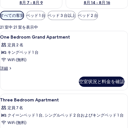
8月 7 - 8月 9
8月 14 - 8月 16
利
すべての客室
ベッド 1 台
ベッド 3 台以上
ベッド 2 台
用
可
21 室中 21 室を表示中
能
One
高級寝具、ミニバー、セーフティボック
4
One Bedroom Grand Apartment
な
Bedroom
客
定員 2 名
Grand
室
キングベッド 1 台
Apartment
の
の
WiFi (無料)
絞
す
One
詳細
り
Bedroom
べ
込
Grand
空室状況と料金を確認
て
み
Apartment
条
の
の
詳
件
Three
高級寝具、ミニバー、セーフティボック
写
4
細
Three Bedroom Apartment
Bedroom
真
定員 7 名
Apartment
を
クイーンベッド 1 台, シングルベッド 2 台およびキングベッド 1 台
の
表
WiFi (無料)
す
示