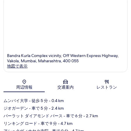
ク
ン
コ
コ
ス
プ
ミ
ミ
レ
ッ
ク
ス
Bandra Kurla Complex vicinity, Off Western Express Highway,
Vakola, Mumbai, Maharashtra, 400 055
地図で表示
地図
周辺情報
交通案内
レストラン
ムンバイ大学
- 徒歩 5 分
- 0.4 km
ジオガーデン
- 車で 5 分
- 2.4 km
バーラット ダイアモンド バース
- 車で 6 分
- 2.7 km
リンキング ロード
- 車で 9 分
- 4.7 km
アシュタヴィナヤク寺院
- 車で 9 分
- 4.7 km