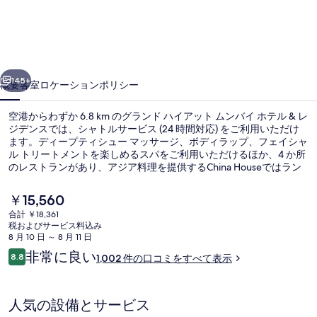
ハ
イ
ア
前へ
次へ
ッ
145+
概要
客室
ロケーション
ポリシー
ト
空港からわずか 6.8 km のグランド ハイアット ムンバイ ホテル & レ
ム
ジデンスでは、シャトルサービス (24 時間対応) をご利用いただけ
ます。ディープティシュー マッサージ、ボディラップ、フェイシャ
ン
ル トリートメントを楽しめるスパをご利用いただけるほか、4 か所
バ
のレストランがあり、アジア料理を提供するChina Houseではラン
チおよびディナーをお召し上がりいただけます。この高級ホテルに
イ
あるその他設備には 2 つの屋外プール、プールサイドバー、および
現
￥15,560
フィットネスクラブ (スタッフ常駐)があります。旅行者は親切なス
在
ホ
合計 ￥18,361
タッフを高く評価しています。
の
税およびサービス料込み
外観
テ
料
8 月 10 日 ～ 8 月 11 日
金
口
非常に良い
ル
8.8
1,002 件の口コミをすべて表示
は
10段階中8.8
コ
￥15,560
&
ミ
で
す
レ
人気の設備とサービス