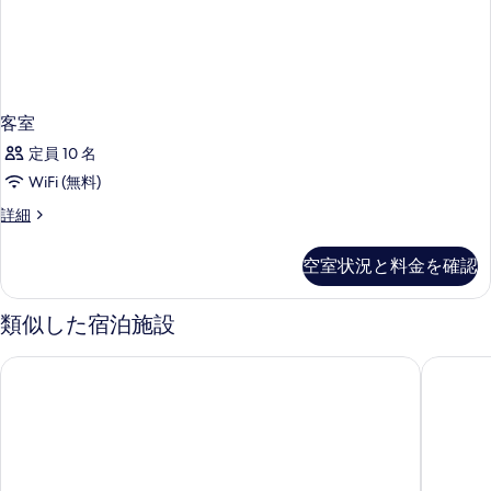
客室
定員 10 名
WiFi (無料)
客
詳細
室
の
空室状況と料金を確認
詳
細
類似した宿泊施設
ザ オーキッド ホテル ムンバイ ヴイレ パーレ
ヒルトン