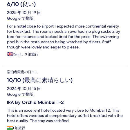
6/10 (良い)
2025 年 10 月 19 日
Google で翻訳
For a hotel close to airport I expected more continental variety
for breakfast. The rooms needs an overhaul no plug sockets by
bed for instance and looked tired for the price. The swimming
pool is in the restaurant so being watched by diners. Staff
though were lovely and eager to please.
Ranjit、3 泊旅行
宿泊者限定の口コミ
10/10 (最高に素晴らしい)
2024 年 10 月 15 日
Google で翻訳
IRA By Orchid Mumbai T-2
This is an excellent hotel located very close to Mumbai T2. This
hotel offers varieties of complimentary buffet breakfast with the
best quality. The stay was satisfied.
1 泊旅行