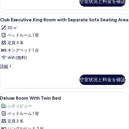
空室状況と料金を確認
King
べ
and
て
Twin
Club
高級寝具、低反発ベッド、セーフティボ
10
Bed
Club Executive King Room with Separate Sofa Seating Area
の
Executive
with
写
30 ㎡
Breakfast
King
の
真
ベッドルーム 1 室
Room
詳
を
with
定員 3 名
細
Separate
表
キングベッド 1 台
Sofa
示
WiFi (無料)
Seating
す
Club
詳細
Area
Executive
る
の
King
空室状況と料金を確認
Room
す
with
べ
Separate
Deluxe
Deluxe Room With Twin Be
9
Sofa
Deluxe Room With Twin Bed
て
Room
Seating
の
シティビュー
Area
With
の
写
ベッドルーム 1 室
Twin
詳
真
Bed
定員 2 名
細
の
を
シングルベッド 2 台