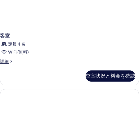
客室
定員 4 名
WiFi (無料)
客
詳細
室
の
空室状況と料金を確認
詳
細