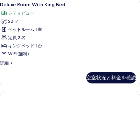
Deluxe
Deluxe Room With King Be
6
Same
て
Deluxe Room With King Bed
Room
Day
の
シティビュー
Check-
With
写
out
22 ㎡
King
の
真
Bed
ベッドルーム 1 室
詳
を
の
細
定員 2 名
表
す
キングベッド 1 台
示
べ
WiFi (無料)
す
て
Deluxe
詳細
Room
る
の
With
写
空室状況と料金を確認
King
真
Bed
の
を
詳
表
細
示
す
る