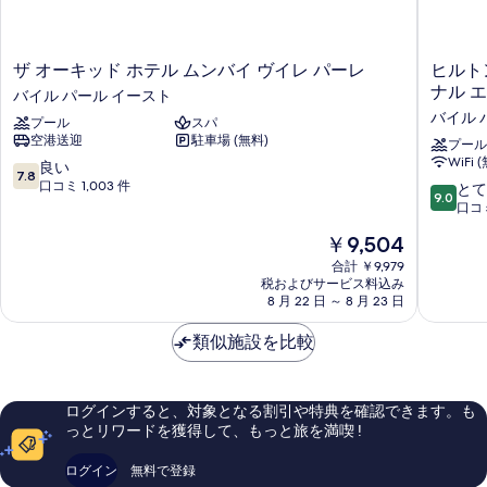
ザ
ヒ
ザ オーキッド ホテル ムンバイ ヴイレ パーレ
ヒルト
オ
ル
ナル 
バイル パール イースト
ー
ト
バイル 
プール
スパ
キ
ン
空港送迎
駐車場 (無料)
ッ
ガ
プール
WiFi 
ド
ー
10
良い
7.8
ホ
デ
段
口コミ 1,003 件
10
とて
9.0
テ
ン
階
段
口コミ
ル
イ
中
階
現
￥9,504
ム
ン
7.8、
中
在
ン
ム
良
9.0、
合計 ￥9,979
の
バ
ン
い、
税およびサービス料込み
と
料
イ
8 月 22 日 ～ 8 月 23 日
バ
口
て
金
ヴ
イ
コ
も
は
イ
類似施設を比較
イ
ミ
素
￥9,504
レ
ン
1,003
晴
パ
タ
件
ら
ー
ー
件
し
ログインすると、対象となる割引や特典を確認できます。も
レ
ナ
の
い、
っとリワードを獲得して、もっと旅を満喫 !
バ
シ
口
口
イ
ョ
コ
コ
ログイン
無料で登録
ル
ナ
ミ
ミ