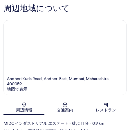
パ
ル
102
周辺地域について
ー
エ
件
ル
ア
件
イ
ポ
の
ー
ー
口
ス
ト
コ
ト
バ
ミ
イ
ル
パ
ー
ル
Andheri Kurla Road, Andheri East, Mumbai, Maharashtra,
400059
地図で表示
地図
周辺情報
交通案内
レストラン
MIDC インダストリアル エステート
- 徒歩 11 分
- 0.9 km