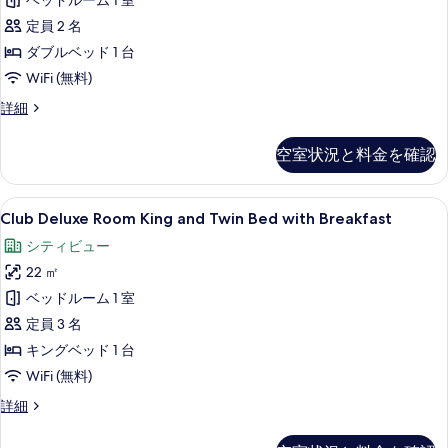
ベッドルーム 1 室
の
定員 2 名
す
ダブルベッド 1 台
べ
WiFi (無料)
て
ス
詳細
の
イ
写
ー
空室状況と料金を確認
ト
真
の
を
詳
Club
Club Deluxe Room King and T
20
細
Club Deluxe Room King and Twin Bed with Breakfast
表
Deluxe
示
シティビュー
Room
す
22 ㎡
King
and
る
ベッドルーム 1 室
Twin
定員 3 名
Bed
キングベッド 1 台
with
WiFi (無料)
Breakfast
Club
詳細
の
Deluxe
す
Room