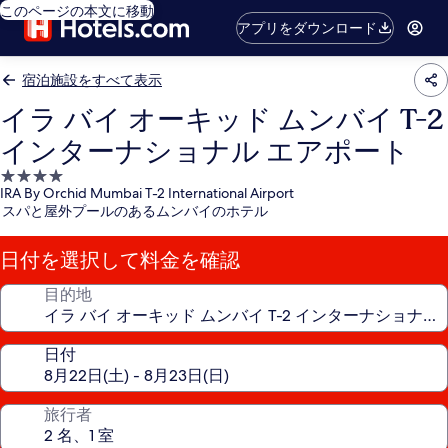
このページの本文に移動
アプリをダウンロード
宿泊施設をすべて表示
イラ バイ オーキッド ムンバイ T-2
インターナショナル エアポート
4.0
IRA By Orchid Mumbai T-2 International Airport
つ
スパと屋外プールのあるムンバイのホテル
星
宿
日付を選択して料金を確認
泊
施
目的地
設
日付
旅行者