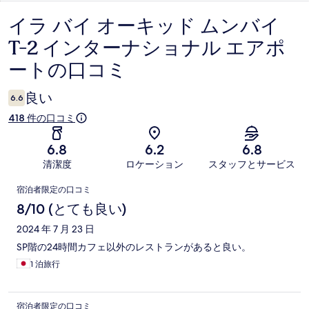
イラ バイ オーキッド ムンバイ
口
T-2 インターナショナル エアポ
コ
ートの口コミ
ミ
良い
6.6
418 件の口コミ
6.8
6.2
6.8
清潔度
ロケーション
スタッフとサービス
口
宿泊者限定の口コミ
コ
8/10 (とても良い)
ミ
2024 年 7 月 23 日
SP階の24時間カフェ以外のレストランがあると良い。
1 泊旅行
宿泊者限定の口コミ