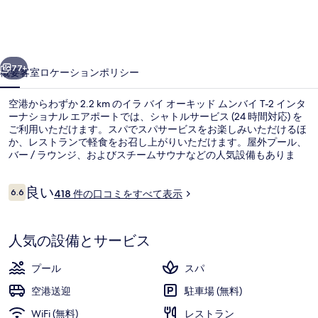
ー
キ
前へ
次へ
ッ
77+
概要
客室
ロケーション
ポリシー
ド
空港からわずか 2.2 km のイラ バイ オーキッド ムンバイ T-2 インタ
ム
ーナショナル エアポートでは、シャトルサービス (24 時間対応) を
ご利用いただけます。スパでスパサービスをお楽しみいただけるほ
ン
か、レストランで軽食をお召し上がりいただけます。屋外プール、
バ
バー / ラウンジ、およびスチームサウナなどの人気設備もありま
す。 旅行者はルームサービスを高く評価しています。この宿泊施設
イ
からは歩いてすぐ公共交通機関を利用できます。チャカラ - J.B. ナ
口
良い
ガル駅までは 5 分、地下鉄 エアポート ロード駅までは 6 分です。
6.6
418 件の口コミをすべて表示
10段階中6.6
T-
コ
ミ
2
屋外プール
人気の設備とサービス
イ
ン
プール
スパ
タ
空港送迎
駐車場 (無料)
ー
WiFi (無料)
レストラン