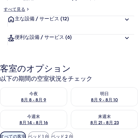
ナ
すべて見る
シ
主な設備 / サービス
(12)
ョ
ナ
便利な設備 / サービス
(6)
ル
エ
ア
客室のオプション
ポ
以下の期間の空室状況をチェック
ー
今夜 8月 8 - 8月 9 の空室状況をチェック
明日 8月 9 - 8月 10 の空室
今夜
明日
ト
8月 8 - 8月 9
8月 9 - 8月 10
の
今週末 8月 14 - 8月 16 の空室状況をチェック
来週末 8月 21 - 8月 23 の
写
今週末
来週末
8月 14 - 8月 16
8月 21 - 8月 23
真
ギ
利
すべての客室
ベッド 1 台
ベッド 2 台