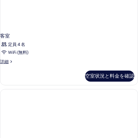
客室
定員 4 名
WiFi (無料)
客
詳細
室
の
空室状況と料金を確認
詳
細