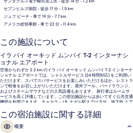
サンタクルス電子輸出加工区
- 徒歩 14 分
- 1.2 km
セブンヒルズ病院
- 徒歩 17 分
- 1.5 km
ジュフ ビーチ
- 車で 19 分
- 7.7 km
アメリカ総領事館
- 車で 22 分
- 11.4 km
この施設について
イラ バイ オーキッド ムンバイ T-2 インターナシ
ョナル エアポート
空港からわずか 2.2 km のイラ バイ オーキッド ムンバイ T-2 インターナ
ショナル エアポートでは、シャトルサービス (24 時間対応) をご利用い
ただけます。スパでスパサービスをお楽しみいただけるほか、レストラ
ンで軽食をお召し上がりいただけます。屋外プール、バー / ラウンジ、
およびスチームサウナなどの人気設備もあります。 旅行者はルームサ
ービスを高く評価しています。この宿泊施設からは歩いてすぐ公共交通
機関を利用できます。チャカラ - J.B. ナガル駅までは 5 分、地下鉄 エア
ポート ロード駅までは 6 分です。
この宿泊施設に関する詳細
概要