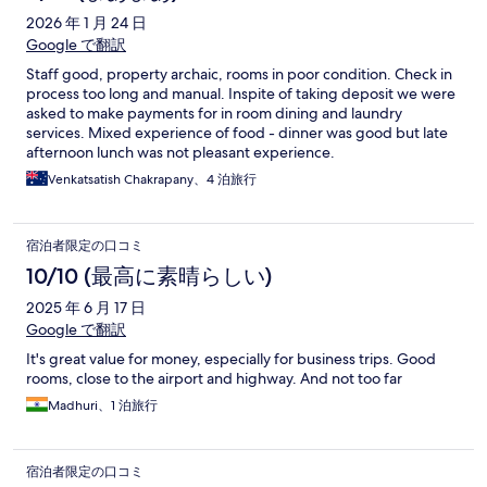
2026 年 1 月 24 日
Google で翻訳
Staff good, property archaic, rooms in poor condition. Check in
process too long and manual. Inspite of taking deposit we were
asked to make payments for in room dining and laundry
services. Mixed experience of food - dinner was good but late
afternoon lunch was not pleasant experience.
Venkatsatish Chakrapany、4 泊旅行
宿泊者限定の口コミ
10/10 (最高に素晴らしい)
2025 年 6 月 17 日
Google で翻訳
It's great value for money, especially for business trips. Good
rooms, close to the airport and highway. And not too far
Madhuri、1 泊旅行
宿泊者限定の口コミ