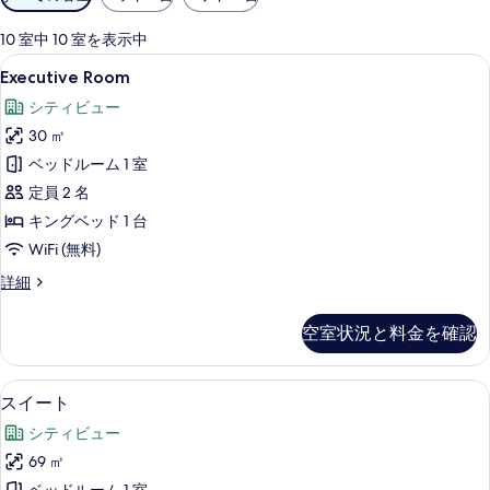
用
ャ
可
10 室中 10 室を表示中
ラ
能
Executive
Executive Room | 高級寝具、
9
Executive Room
な
Room
リ
客
シティビュー
の
ー
室
30 ㎡
す
の
ベッドルーム 1 室
べ
絞
定員 2 名
て
り
キングベッド 1 台
込
の
WiFi (無料)
み
写
条
Executive
詳細
真
件
Room
を
の
空室状況と料金を確認
詳
表
細
示
高級寝具、低反発ベッド、セーフティボ
ス
す
11
スイート
イ
る
シティビュー
ー
69 ㎡
ト