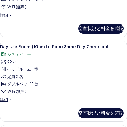
す
表
WiFi (無料)
べ
示
Deluxe
詳細
Room
て
す
With
の
空室状況と料金を確認
る
Twin
写
Bed
の
真
Day
高級寝具、低反発ベッド、セーフティボ
4
詳
Day Use Room (10am to 5pm) Same Day Check-out
Use
を
細
シティビュー
Room
表
22 ㎡
(10am
示
to
ベッドルーム 1 室
す
5pm)
定員 2 名
る
Same
ダブルベッド 1 台
Day
WiFi (無料)
Check-
Day
詳細
out
Use
の
Room
空室状況と料金を確認
(10am
す
to
べ
5pm)