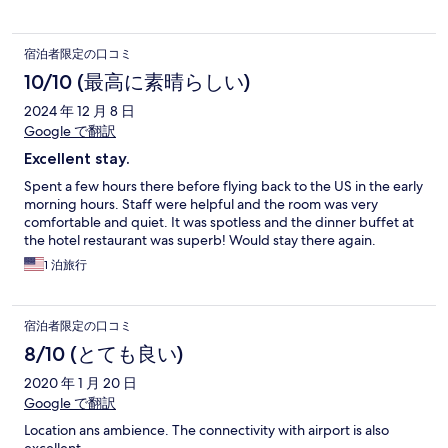
宿泊者限定の口コミ
10/10 (最高に素晴らしい)
2024 年 12 月 8 日
Google で翻訳
Excellent stay.
Spent a few hours there before flying back to the US in the early
morning hours. Staff were helpful and the room was very
comfortable and quiet. It was spotless and the dinner buffet at
the hotel restaurant was superb! Would stay there again.
1 泊旅行
宿泊者限定の口コミ
8/10 (とても良い)
2020 年 1 月 20 日
Google で翻訳
Location ans ambience. The connectivity with airport is also