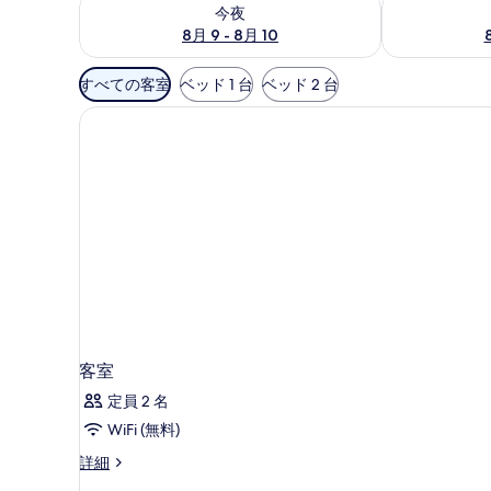
今夜 8月 9 - 8月 10 の空室状況をチェック
明日 8月 10 
今夜
8月 9 - 8月 10
利
すべての客室
ベッド 1 台
ベッド 2 台
用
可
能
な
客
室
の
絞
り
込
み
条
客室
件
定員 2 名
WiFi (無料)
客
詳細
室