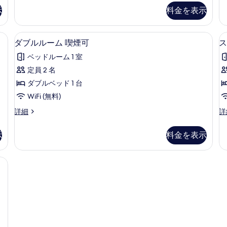
の
ツ
示
料金を表示
詳
イ
細
ン
定
デスク、防音設備、WiFi (無料)
ダ
2
ダブルルーム 喫煙可
ス
員
ブ
1
1
ベッドルーム 1 室
～
ル
定員 2 名
3
3
ル
名
ダブルベッド 1 台
ー
幼
WiFi (無料)
児
ム
含
ダ
ス
詳細
詳
喫
ム
む
ブ
ー
の
煙
ル
パ
示
料金を表示
詳
ル
ー
可
細
ー
ル
の
ム
ー
喫
ム,
す
煙
喫
べ
可
煙
の
可
て
詳
の
の
細
詳
細
写