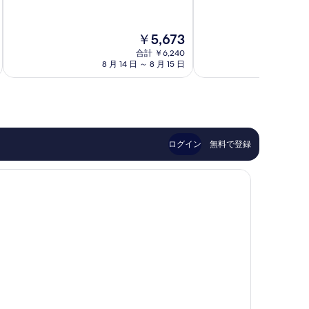
階
中
ま
市
中
7.0、
つ
8.0、
良
下
現
￥5,673
と
い、
松
在
て
合計 ￥6,240
口
市
の
8 月 14 日 ～ 8 月 15 日
8 月
も
コ
料
良
ミ
金
い、
31
は
口
件
￥5,673
コ
件
ミ
の
155
口
ログイン
無料で登録
件
コ
件
ミ
の
口
コ
ミ