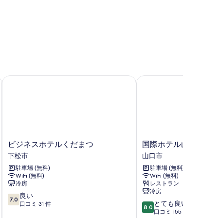
真
写
を
真
表
を
示
表
す
示
る
す
ビジネスホテルくだまつ
国際ホテル山口
る
ビ
国
ビジネスホテルくだまつ
国際ホテル山口
ジ
際
下松市
山口市
ネ
ホ
駐車場 (無料)
駐車場 (無料)
ス
テ
WiFi (無料)
WiFi (無料)
ホ
ル
冷房
レストラン
テ
山
冷房
10
ル
良い
口
7.0
10
とても良い
段
く
口コミ 31 件
山
8.0
段
口コミ 155 件
階
だ
口