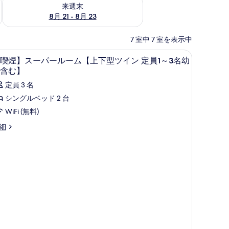
チェック
来週末 8月 21 - 8月 23 の空室状況をチェック
来週末
8月 21 - 8月 23
7 室中 7 室を表示中
デスク、防音設備、WiFi (無料)
【喫
1
喫煙】スーパールーム【上下型ツイン 定員1～3名幼
煙】
含む】
ス
定員 3 名
ー
シングルベッド 2 台
パ
WiFi (無料)
ー
喫
細
ル
】
ー
ム
【上
下
型
上
ツ
イ