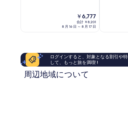
階
階
防
府
中
中
府
駅
8.0、
8.4、
市
前
現
￥6,777
と
と
防
在
て
て
合計 ￥8,201
府
の
8 月 16 日 ～ 8 月 17 日
も
も
市
料
良
良
金
い、
い、
は
口
口
￥6,777
コ
コ
ミ
ミ
ログインすると、対象となる割引や特
492
473
して、もっと旅を満喫 !
件
件
件
件
周辺地域について
の
の
口
口
コ
コ
ミ
ミ