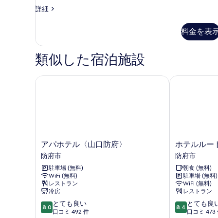
ー
を
ス
詳細
ム,
ー
表
禁
パ
料金を表
示
ー
煙
ル
す
の
ー
類似した宿泊施設
る
ム,
す
禁
べ
煙
アパホテル〈山口防府〉
ホテルルート
の
て
詳
の
細
写
真
を
ア
ホ
アパホテル〈山口防府〉
ホテルルー
パ
テ
表
防府市
防府市
ホ
ル
示
駐車場 (無料)
朝食 (無料)
テ
ル
WiFi (無料)
駐車場 (無料)
す
ル
ー
レストラン
WiFi (無料)
〈山
ト
る
冷房
レストラン
口
イ
10
10
とても良い
とても良
防
ン
8.0
8.4
段
段
口コミ 492 件
口コミ 473
府〉
防