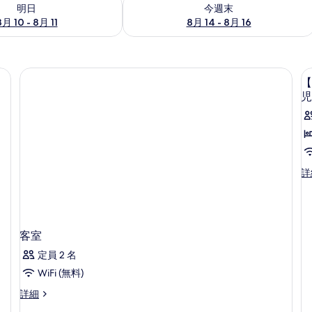
- 8月 11 の空室状況をチェック
今週末 8月 14 - 8月 16 の空室状況を
明日
今週末
8月 10 - 8月 11
8月 14 - 8月 16
【
児
【
詳
煙
ス
ー
パ
ー
客室
ル
定員 2 名
ー
ム
WiFi (無料)
【
客
詳細
下
室
型