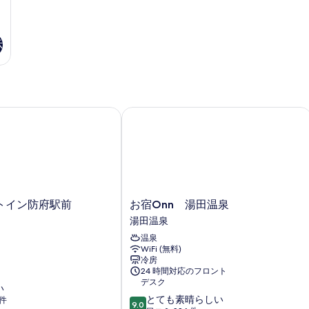
真
を
示
表
示
す
る
イン防府駅前
お宿Onn 湯田温泉
お
トイン防府駅前
お宿Onn 湯田温泉
宿
湯田温泉
Onn
温泉
湯
WiFi (無料)
田
冷房
温
24 時間対応のフロント
泉
デスク
い
湯
10
とても素晴らしい
 件
田
9.0