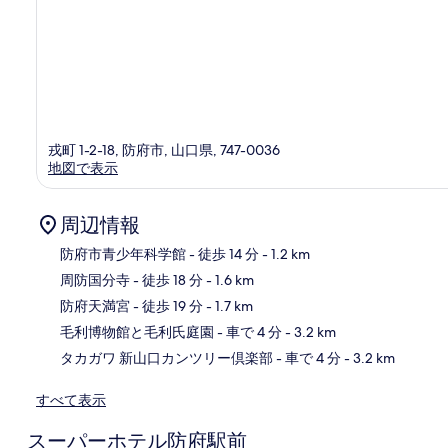
戎町 1-2-18, 防府市, 山口県, 747-0036
地図で表示
周辺情報
防府市青少年科学館
- 徒歩 14 分
- 1.2 km
周防国分寺
- 徒歩 18 分
- 1.6 km
地
防府天満宮
- 徒歩 19 分
- 1.7 km
毛利博物館と毛利氏庭園
- 車で 4 分
- 3.2 km
タカガワ 新山口カンツリー倶楽部
- 車で 4 分
- 3.2 km
すべて表示
スーパーホテル防府駅前