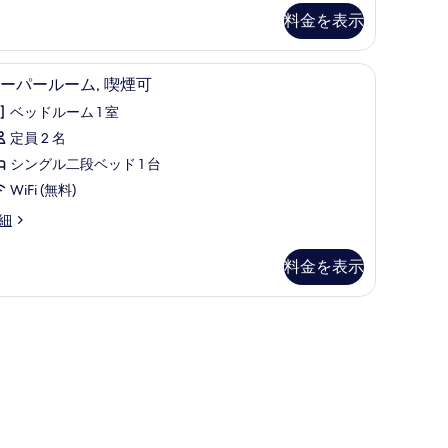
料金を表示
ン
定
デスク、防音設備、WiFi (無料)
ス
員
2
ーパールーム, 喫煙可
ー
ベッドルーム 1 室
～
パ
定員 2 名
ー
シングル二段ベッド 1 台
名
ル
WiFi (無料)
幼
ー
細
児
,
】
含
喫
料金を表示
む】
煙
の
可
す
の
べ
す
て
べ
の
て
写
の