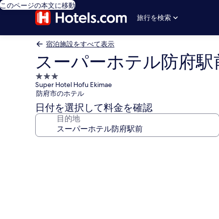
このページの本文に移動
旅行を検索
宿泊施設をすべて表示
スーパーホテル防府駅
3.0
Super Hotel Hofu Ekimae
つ
防府市のホテル
星
日付を選択して料金を確認
宿
目的地
泊
施
設
ス
ー
パ
ー
ホ