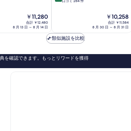
段
口コミ 284 件
温
階
泉
中
現
現
￥11,280
￥10,258
9.0、
在
在
と
合計 ￥12,480
合計 ￥11,584
の
の
て
8 月 13 日 ～ 8 月 14 日
8 月 30 日 ～ 8 月 31 日
料
料
も
金
金
素
類似施設を比較
は
は
晴
￥11,280
￥10,258
ら
し
典を確認できます。もっとリワードを獲得
い、
口
コ
ミ
284
件
件
の
口
コ
ミ