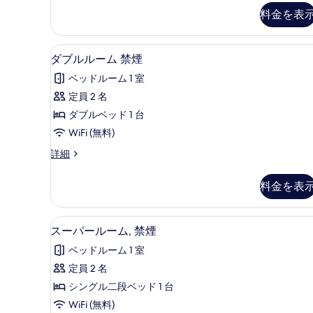
の
料金を表
詳
細
デスク、防音設備、WiFi (無料)
ダ
2
ダブルルーム 禁煙
ブ
ベッドルーム 1 室
ル
定員 2 名
ル
ダブルベッド 1 台
ー
WiFi (無料)
ム
ダ
詳細
禁
ブ
煙
ル
料金を表
ル
の
ー
す
ム
デスク、防音設備、WiFi (無料)
ス
2
禁
スーパールーム, 禁煙
べ
ー
煙
て
ベッドルーム 1 室
の
パ
詳
の
定員 2 名
ー
細
写
シングル二段ベッド 1 台
ル
真
WiFi (無料)