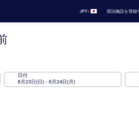
•
JPY
宿泊施設を登録
前
日付