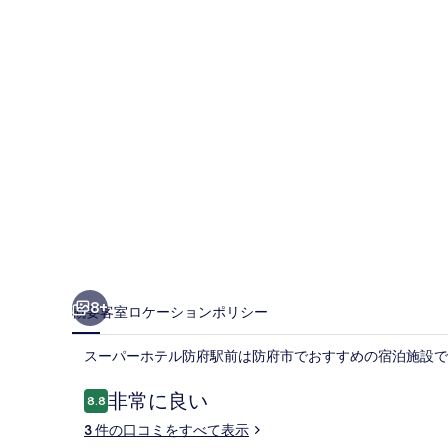
テ
ル
防
府
駅
前
の
写
真
ギ
8+
概要
客室
ロケーション
ポリシー
ャ
スーパーホテル防府駅前は防府市でおすすめの宿泊施設で
ラ
リ
口
非常に良い
8.8
10段階中8.8
コ
ー
3 件の口コミをすべて表示
ミ