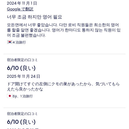
2024 年 11 月 1 日
Google で翻訳
너무 조금 하지만 영어 필요
모든면에서 너무 좋았습니다. 다만 로비 직원들은 최소한의 영어
를 할줄 알면 좋겠습니다. 영어가 한마디도 통하지 않는 직원이 있
어 조금 불편했습니다.
4 泊旅行
宿泊者限定の口コミ
6/10 (良い)
2025 年 11 月 24 日
ドア開けてすぐの左側にクモの巣があったから、気づいてもら
えたら良かったかな
Eiji、1 泊旅行
宿泊者限定の口コミ
6/10 (良い)