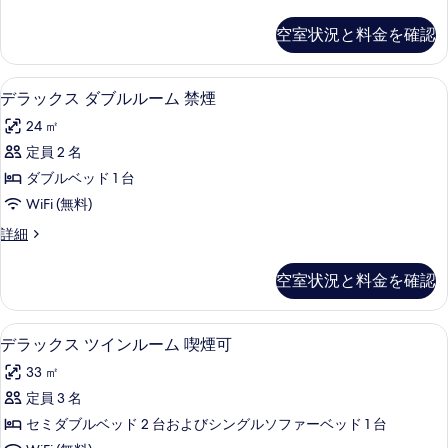
ラ
表
ル
ッ
空室状況と料金を確認
示
ク
ル
ス
す
ー
ダ
WiFi (無料)
デ
る
6
ブ
デラックス ダブルルーム 禁煙
ム
ラ
ル
喫
24 ㎡
ル
ッ
ー
煙
定員 2 名
ク
ム
可
ダブルベッド 1 台
喫
ス
煙
の
WiFi (無料)
ダ
可
す
デ
詳細
の
ブ
ラ
べ
詳
ル
ッ
細
空室状況と料金を確認
て
ク
ル
ス
の
ー
ダ
WiFi (無料)
デ
写
6
ブ
デラックス ツインルーム 喫煙可
ム
ラ
ル
真
禁
33 ㎡
ル
ッ
を
ー
煙
定員 3 名
ク
表
ム
の
セミダブルベッド 2 台およびシングルソファーベッド 1 台
禁
ス
示