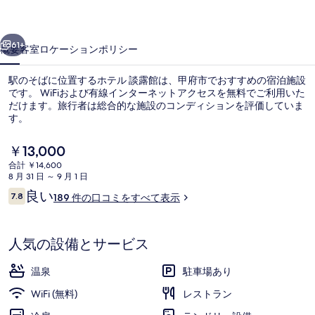
の
前へ
次へ
写
61+
概要
客室
ロケーション
ポリシー
真
駅のそばに位置するホテル 談露館は、甲府市でおすすめの宿泊施設
ギ
です。 WiFiおよび有線インターネットアクセスを無料でご利用いた
だけます。旅行者は総合的な施設のコンディションを評価していま
ャ
す。
ラ
現
￥13,000
リ
在
合計 ￥14,600
の
ー
8 月 31 日 ～ 9 月 1 日
料
口
良い
7.8
露天風呂付 和室 禁煙 | WiFi (無料)
189 件の口コミをすべて表示
金
10段階中7.8
コ
は
ミ
￥13,000
で
人気の設備とサービス
す
温泉
駐車場あり
WiFi (無料)
レストラン