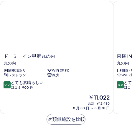
用)
ドーミーイン甲府丸の内
東横 IN
(2
表
の
人
示
利
す
用)
す
べ
の
る
詳
て
細
の
写
ド
東
ドーミーイン甲府丸の内
東横 I
真
ー
横
丸の内
丸の内
を
ミ
INN
駐車場あり
WiFi (無料)
朝食 (
ー
甲
表
レストラン
冷房
WiFi 
イ
府
示
ン
駅
10
10
とても素晴らしい
とて
9.2
8.2
す
甲
南
段
段
口コミ 900 件
口コミ
府
口
階
階
る
現
￥11,022
丸
2
中
中
在
の
丸
9.2、
8.2、
合計 ￥12,495
の
内
8 月 30 日 ～ 8 月 31 日
の
と
と
料
丸
内
て
て
金
の
類似施設を比較
も
も
は
内
素
良
￥11,022
晴
い、