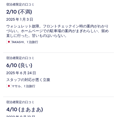
なのはとても嬉しかったのですが、若干軟らか目で、また、コ
宿泊者限定の口コミ
ーンが柔らかくなっておりパリパリ感が全くありませんでし
た。 朝食は和食を選択したのですが、とてもボリュームがあり
2/10 (不満)
とても満足しました。一部のおかずや主食はバイキング形式で
2025 年 1 月 3 日
したので、朝からたくさん食べられる方でも大丈夫だと思いま
す。 エキチカでシャトレーゼホテルに泊まりたい！のであれば
ウォシュレット故障。フロントチェックイン時の案内がわかり
よいと思います。
づらい。ホームページでの駐車場の案内がまぎわらしい、留め
直しに行った。甘いものはいらない。
TAKASHI、1 泊旅行
宿泊者限定の口コミ
6/10 (良い)
2025 年 6 月 24 日
スタッフの対応が悪く立腹
マサル、1 泊旅行
宿泊者限定の口コミ
4/10 (まあまあ)