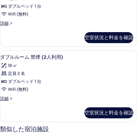
ル
表
ム
の
ダブルベッド 1 台
禁
ー
示
煙
す
WiFi (無料)
ム
す
の
べ
ダ
詳細
詳
喫
る
ブ
て
細
煙
ル
空室状況と料金を確認
の
ル
可
ー
写
(2
ム
WiFi (無料)
ダ
真
6
喫
人
ダブルルーム 禁煙 (2人利用)
ブ
煙
を
利
18 ㎡
可
ル
表
用)
(2
定員 2 名
ル
示
人
の
ダブルベッド 1 台
利
ー
す
す
用)
WiFi (無料)
ム
る
の
べ
ダ
詳細
詳
禁
ブ
て
細
煙
ル
の
空室状況と料金を確認
ル
(2
写
ー
人
ム
類似した宿泊施設
真
禁
利
を
煙