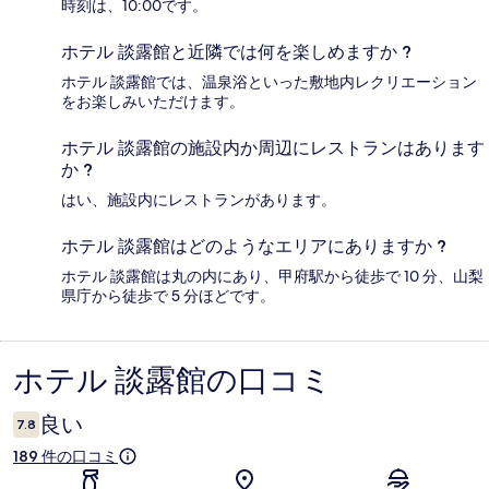
時刻は、10:00です。
ホテル 談露館と近隣では何を楽しめますか ?
ホテル 談露館では、温泉浴といった敷地内レクリエーション
をお楽しみいただけます。
ホテル 談露館の施設内か周辺にレストランはあります
か ?
はい、施設内にレストランがあります。
ホテル 談露館はどのようなエリアにありますか ?
ホテル 談露館は丸の内にあり、甲府駅から徒歩で 10 分、山梨
県庁から徒歩で 5 分ほどです。
ホテル 談露館の口コミ
口
コ
良い
7.8
ミ
189 件の口コミ