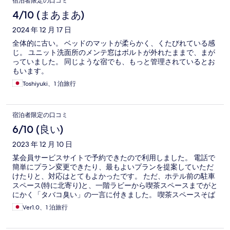
宿泊者限定の口コミ
4/10 (まあまあ)
2024 年 12 月 17 日
全体的に古い。 ベッドのマットが柔らかく、くたびれている感
じ。 ユニット洗面所のメンテ窓はボルトが外れたままで、まが
っていました。 同じような宿でも、もっと管理されているとお
もいます。
Toshiyuki、1 泊旅行
宿泊者限定の口コミ
6/10 (良い)
2023 年 12 月 10 日
某会員サービスサイトで予約できたので利用しました。 電話で
簡単にプラン変更できたり、最もよいプランを提案していただ
けたりと、対応はとてもよかったです。 ただ、ホテル前の駐車
スペース(特に北寄り)と、一階ラビーから喫茶スペースまでがと
にかく「タバコ臭い」の一言に付きました。 喫茶スペースそば
に喫煙所の出入り口があるのですが、そこからとてつもないタ
Ver1.0、1 泊旅行
バコ臭が漂い、せっかく美味しく頂きたかったウェルカムケー
キの味が台無しでした。 また、シャトレーゼアイスが食べ放題