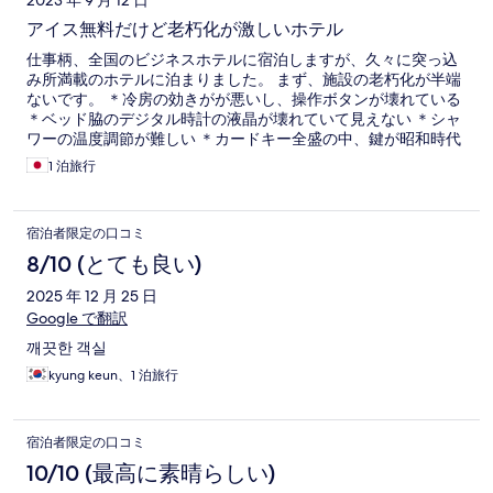
2023 年 9 月 12 日
アイス無料だけど老朽化が激しいホテル
仕事柄、全国のビジネスホテルに宿泊しますが、久々に突っ込
み所満載のホテルに泊まりました。 まず、施設の老朽化が半端
ないです。 ＊冷房の効きがが悪いし、操作ボタンが壊れている
＊ベッド脇のデジタル時計の液晶が壊れていて見えない ＊シャ
ワーの温度調節が難しい ＊カードキー全盛の中、鍵が昭和時代
のまま ＊コンセントが少ない など。 温泉がありますが、正直
1 泊旅行
浴場も更衣室も狭いです。 またお湯がぬるかったです。 良かっ
たことは駅から徒歩10分弱ということと、シャトレーゼのアイ
スが無料で食べられることくらいでしょうか。 （但し時間が決
宿泊者限定の口コミ
められていて、部屋への持ち込み禁止）
8/10 (とても良い)
2025 年 12 月 25 日
Google で翻訳
깨끗한 객실
kyung keun、1 泊旅行
宿泊者限定の口コミ
10/10 (最高に素晴らしい)