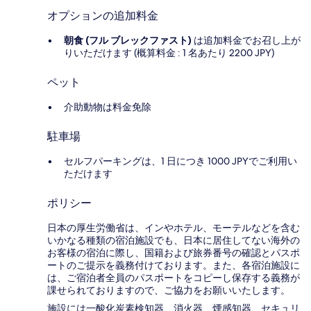
オプションの追加料金
朝食 (フル ブレックファスト)
は追加料金でお召し上が
りいただけます (概算料金 : 1 名あたり 2200 JPY)
ペット
介助動物は料金免除
駐車場
セルフパーキングは、1 日につき 1000 JPYでご利用い
ただけます
ポリシー
日本の厚生労働省は、インやホテル、モーテルなどを含む
いかなる種類の宿泊施設でも、日本に​居住してない海外の
お客様の宿泊に際し、国籍および旅券番号の確認とパスポ
ートのご提示を義務付け​ております。また、各宿泊施設に
は、ご宿泊者全員のパスポートをコピーし保存する義務が
課せられておりますの​で、ご協力をお願いいたします。
施設には一酸化炭素検知器、消火器、煙感知器、セキュリ