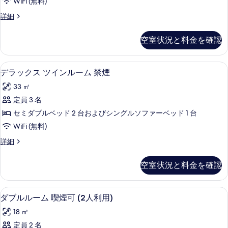
煙
す
WiFi (無料)
ツ
す
の
べ
デ
詳細
詳
イ
る
ラ
て
細
ン
ッ
空室状況と料金を確認
の
ク
ル
ス
写
ー
ツ
WiFi (無料)
デ
真
6
イ
デラックス ツインルーム 禁煙
ム
ラ
ン
を
喫
33 ㎡
ル
ッ
表
ー
煙
定員 3 名
ク
示
ム
可
セミダブルベッド 2 台およびシングルソファーベッド 1 台
喫
ス
す
煙
の
WiFi (無料)
ツ
る
可
す
デ
詳細
の
イ
ラ
べ
詳
ン
ッ
細
空室状況と料金を確認
て
ク
ル
ス
の
ー
ツ
WiFi (無料)
ダ
写
6
イ
ダブルルーム 喫煙可 (2人利用)
ム
ブ
ン
真
禁
18 ㎡
ル
ル
を
ー
煙
定員 2 名