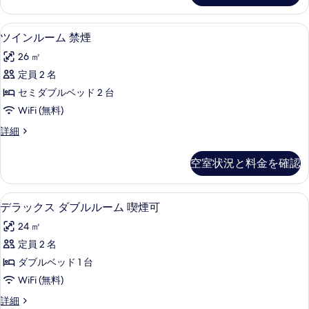
可
真
ー
の
ム
を
WiFi (無料)
ツ
6
喫
ツインルーム 禁煙
す
表
イ
煙
べ
26 ㎡
可
示
ン
の
て
定員 2 名
す
ル
詳
の
セミダブルベッド 2 台
細
る
ー
写
WiFi (無料)
ム
真
ツ
詳細
禁
イ
を
煙
ン
空室状況と料金を確認
表
ル
の
ー
示
す
ム
WiFi (無料)
デ
す
6
禁
デラックス ダブルルーム 喫煙可
べ
ラ
煙
る
て
24 ㎡
の
ッ
詳
の
定員 2 名
ク
細
写
ダブルベッド 1 台
ス
真
WiFi (無料)
ダ
を
デ
詳細
ブ