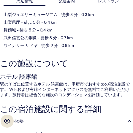
周辺情報
交通案内
レストラン
山梨ジュエリーミュージアム
- 徒歩 3 分
- 0.3 km
山梨県庁
- 徒歩 5 分
- 0.4 km
舞鶴城
- 徒歩 5 分
- 0.4 km
武田信玄公の銅像
- 徒歩 8 分
- 0.7 km
ワイナリー サドヤ
- 徒歩 9 分
- 0.8 km
この施設について
ホテル 談露館
駅のそばに位置するホテル 談露館は、甲府市でおすすめの宿泊施設で
す。 WiFiおよび有線インターネットアクセスを無料でご利用いただけ
ます。旅行者は総合的な施設のコンディションを評価しています。
この宿泊施設に関する詳細
概要