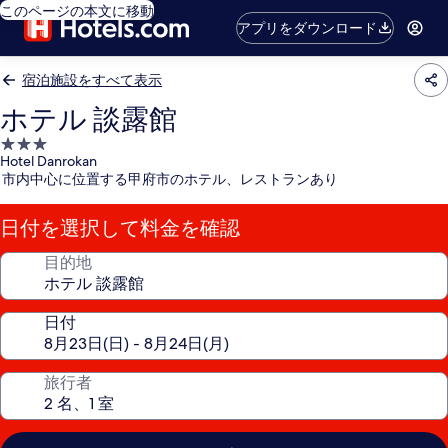
このページの本文に移動
アプリをダウンロード
宿泊施設をすべて表示
ホテル 談露館
3.0
Hotel Danrokan
つ
市内中心に位置する甲府市のホテル、レストランあり
星
宿
日付を選択して料金を確認
泊
施
目的地
設
日付
旅行者