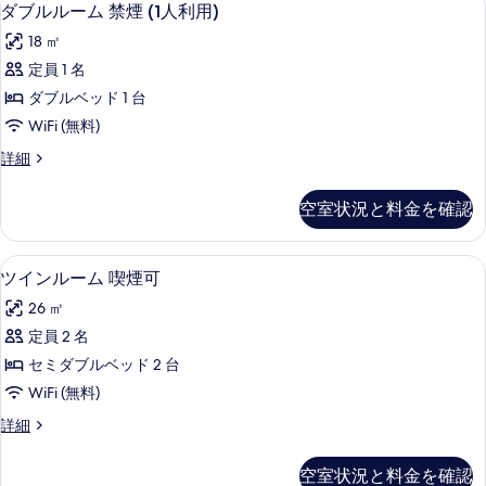
ダ
7
喫
人
ダブルルーム 禁煙 (1人利用)
ブ
煙
利
18 ㎡
可
ル
用)
(1
定員 1 名
ル
人
の
ダブルベッド 1 台
利
ー
す
用)
WiFi (無料)
ム
の
べ
ダ
詳細
詳
禁
ブ
て
細
煙
ル
の
空室状況と料金を確認
ル
(1
写
ー
人
ム
真
WiFi (無料)
ツ
6
禁
利
ツインルーム 喫煙可
を
イ
煙
用)
26 ㎡
(1
表
ン
の
人
定員 2 名
示
ル
利
す
セミダブルベッド 2 台
用)
す
ー
べ
の
WiFi (無料)
る
ム
詳
て
ツ
詳細
細
喫
イ
の
煙
ン
写
空室状況と料金を確認
ル