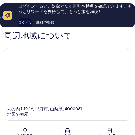
ら
口
ログインすると、対象となる割引や特典を確認できます。も
し
コ
っとリワードを獲得して、もっと旅を満喫 !
い、
ミ
口
948
ログイン
無料で登録
コ
件
ミ
件
周辺地域について
900
の
件
口
件
コ
の
ミ
口
コ
ミ
丸の内 1-19-16, 甲府市, 山梨県, 4000031
地図で表示
地図