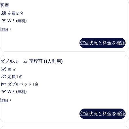
外観
客
1
客室
真
室
を
定員 2 名
の
表
WiFi (無料)
す
示
客
詳細
べ
室
す
て
の
空室状況と料金を確認
る
詳
の
細
写
WiFi (無料)
ダ
7
ダブルルーム 喫煙可 (1人利用)
真
ブ
を
18 ㎡
ル
表
定員 1 名
ル
示
ダブルベッド 1 台
ー
す
WiFi (無料)
ム
る
ダ
詳細
喫
ブ
煙
ル
空室状況と料金を確認
ル
可
ー
(1
ム
WiFi (無料)