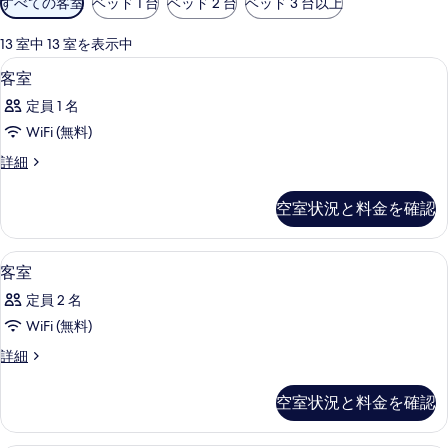
すべての客室
ベッド 1 台
ベッド 2 台
ベッド 3 台以上
用
可
13 室中 13 室を表示中
能
外観
客
1
客室
な
室
客
定員 1 名
の
室
WiFi (無料)
す
の
客
詳細
べ
絞
室
り
て
の
空室状況と料金を確認
込
詳
の
細
み
写
条
外観
客
1
客室
真
件
室
を
定員 2 名
の
表
WiFi (無料)
す
示
客
詳細
べ
室
す
て
の
空室状況と料金を確認
る
詳
の
細
写