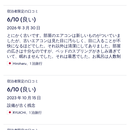
宿泊者限定の口コミ
6/10 (良い)
2026 年 3 月 30 日
とにかく古いです。部屋のエアコンは新しいものがついていま
したが、古いエアコンは見た目に汚らしく、目に入ることが不
快になるほどでした。それ以外は清潔にしてありました。部屋
の広さは十分なのですが、ベッドのスプリングがきしみ過ぎて
いて、眠れませんでした。それは最悪でした。お風呂は人数制
限をしているにも関わらず、混んでいて、裸でシャワーが空く
Hiroharu、1 泊旅行
のを待たなくてはなりません。お風呂に浸かるのも同じく。入
った気がしませんでした。ロケーションは駅にも近くとても良
いですが、もう泊まらないと思います。ただし、スタッフは皆
宿泊者限定の口コミ
さん親切でした。そこで救われていますね。
6/10 (良い)
2023 年 10 月 15 日
設備が古く残念
RYUICHI、1 泊旅行