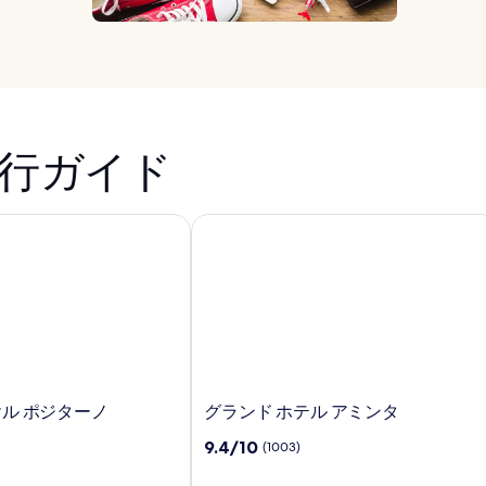
行ガイド
ル ポジターノ
グランド ホテル アミンタ
グ
ヤル ポジターノ
グランド ホテル アミンタ
ラ
10
9.4/10
(1003)
ン
段
ド
階