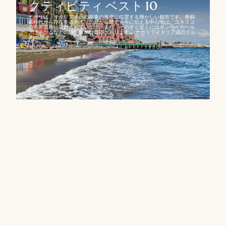
クティビティ ベスト 10
ナポリは、イタリア半島の南東の海岸に位置する輝かしい都市です。青銅
器時代から存在するナポリの豊かな歴史を今に伝える中心地は、ユネスコ
の世界遺産に登録されています。また、そのすぐ近くにはポンペイやヘル
クラネウムなどの個性豊かな遺跡があります。 ナポリでイタリア式のドル
チェ ヴィータ...