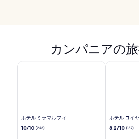
カンパニアの旅
ホテル ミラマルフィ
ホテル ロイヤ
ホ
ホ
ホテル ミラマルフィ
ホテル ロイ
テ
テ
10
10
10/10
8.2/10
(246)
(137)
ル
ル
段
段
ミ
ロ
階
階