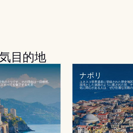
気目的地
ナポリ
行先の 1 つです。その理由は一目瞭然。
ユネスコ世界遺産に登録された歴史地区
すべてを魅了する光景...
混沌とした迷路のように配された街、ナ
化に関心がある人は、ぜひ壮麗な宮殿の中