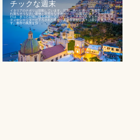
チックな週末
イタリアのナポリは鼓動しています。活気に満ちた通りにある生活が、崩
れ落ちそうな古い建物と対照をなすナポリ。この地でのロマンチックな旅
行は、きっと記憶に残る体験になるでしょう。ナポリの至る所にグラフィ
ティやシャッターが下ろされた建物がありますが、人々は親切で寛大で
す。都市の風景を探...