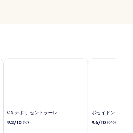
CX ナポリ セントラーレ
ポセイドン ホテル
CX
ポ
CX ナポリ セントラーレ
ポセイドン ホテル
ナ
セ
10
10
9.2/10
9.6/10
(169)
(646)
ポ
イ
段
段
リ
ド
階
階