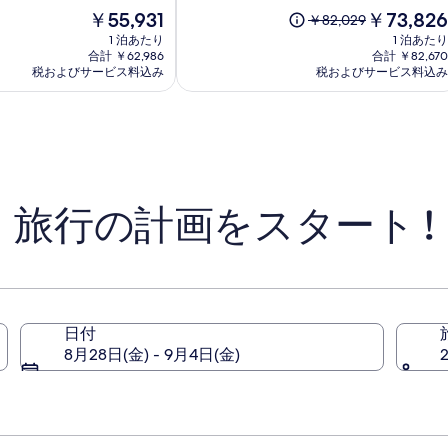
ホ
現
中
現
￥55,931
￥73,826
以
￥82,029
テ
在
9.4、
在
前
1 泊あたり
1 泊あたり
ル
の
(1003)
の
の
合計 ￥62,986
合計 ￥82,670
ア
料
件
料
税およびサービス料込み
料
税およびサービス料込み
金
ミ
の
金
金
は
口
は
ン
は
￥55,931
コ
￥73,826
￥82,029、
タ
ミ
通
常
料
金
旅行の計画をスタート !
に
つ
い
て
の
詳
細
日付
を
8月28日(金) - 9月4日(金)
表
示。