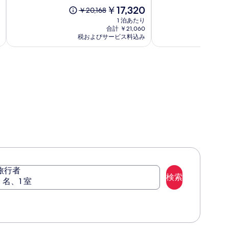
セ
ン
中
現
中
￥17,320
以
以
￥20,168
￥13
ン
ホ
9.2、
在
9.6、
前
前
1 泊あたり
ト
テ
(169)
の
(646)
の
の
合計 ￥21,060
ラ
ル
件
料
件
税およびサービス料込み
料
料
税
ー
の
金
の
金
金
口
は
口
レ
は
は
コ
￥17,320
コ
￥20,168、
￥1
ミ
ミ
通
通
常
常
料
料
金
金
に
に
つ
つ
い
い
て
て
の
の
詳
詳
細
細
旅行者
を
を
検索
2 名、1 室
表
表
示。
示