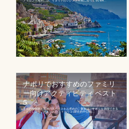
アマルフィ海岸には、イタリアのソレント半島に沿って 50 km...
ナポリでおすすめのファミリ
ー向けアクティビティ ベスト
5
文化的な体験と冒険のスパイスをお求めのご家族は、ナポリを満喫できる
ことでしょう。チェントロ ストーリコ (歴史的中心地)...