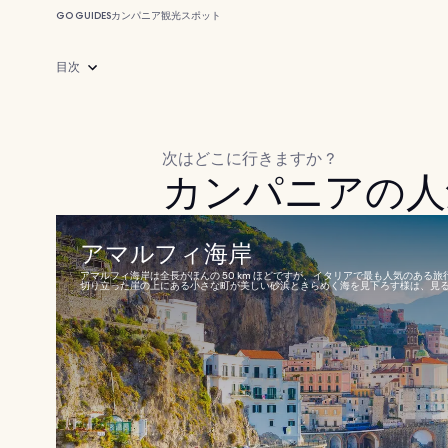
GO GUIDES
カンパニア
観光スポット
目次
次はどこに行きますか ?
カンパニアの人
アマルフィ海岸
アマルフィ海岸は全長がほんの 50 km ほどですが、イタリアで最も人気のある旅
切り立った崖の上にある小さな町が美しい砂浜ときらめく海を見下ろす様は、見る人