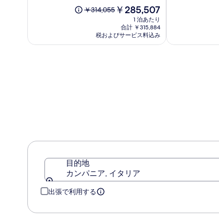
ラ
イ
中
現
中
￥285,507
以
￥314,055
マ
ヤ
10.0、
在
8.2、
前
1 泊あたり
ル
ル
(246)
の
(137)
の
合計 ￥315,884
フ
ポ
件
料
件
料
税およびサービス料込み
ィ
の
金
ジ
の
金
口
は
口
タ
は
コ
￥285,507
コ
￥314,055、
ー
ミ
ミ
通
ノ
常
料
金
に
つ
い
て
の
詳
細
目的地
を
カンパニア, イタリア
表
示。
出張で利用する