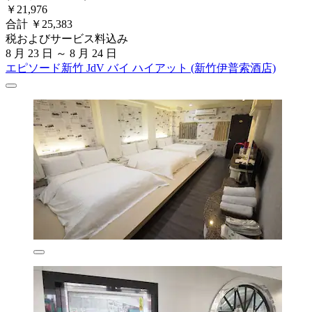
￥21,976
合計 ￥25,383
税およびサービス料込み
8 月 23 日 ～ 8 月 24 日
エピソード新竹 JdV バイ ハイアット (新竹伊普索酒店)