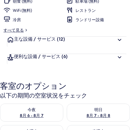
朝食 (無料)
駐車場 (無料)
館)
WiFi (無料)
レストラン
の
冷房
ランドリー設備
写
すべて見る
真
主な設備 / サービス
(12)
ギ
ャ
便利な設備 / サービス
(6)
ラ
リ
ー
客室のオプション
以下の期間の空室状況をチェック
今夜 8月 6 - 8月 7 の空室状況をチェック
明日 8月 7 - 8月 8 の空室
今夜
明日
8月 6 - 8月 7
8月 7 - 8月 8
今週末 8月 7 - 8月 9 の空室状況をチェック
来週末 8月 14 - 8月 16 の