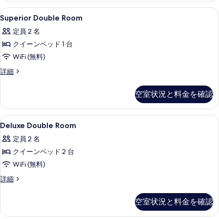
て
細
の
の
Superior
羽毛の掛け布団、セーフティボックス 
の
9
詳
Superior Double Room
Double
写
細
写
定員 2 名
Room
真
真
クイーンベッド 1 台
の
を
を
WiFi (無料)
す
表
表
べ
Superior
詳細
示
示
Double
て
す
Room
す
空室状況と料金を確認
の
の
る
る
詳
写
細
Deluxe
羽毛の掛け布団、セーフティボックス 
真
12
Deluxe Double Room
Double
を
定員 2 名
Room
表
クイーンベッド 2 台
の
示
WiFi (無料)
す
す
べ
Deluxe
詳細
る
Double
て
Room
空室状況と料金を確認
の
の
詳
写