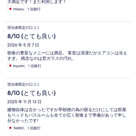
大満足です！また利用します！
Hikaru、1 泊旅行
宿泊者限定の口コミ
8/10 (とても良い)
2026 年 5 月 7 日
朝食の豊富なメニーには満足。 客室は清潔だがエアコンは冷え
すぎ。 残念なのは窓ガラスの汚れ。
kiyoshi、1 泊旅行
宿泊者限定の口コミ
8/10 (とても良い)
2025 年 11 月 13 日
建物自体は古かったですが早朝便の為の寝るだけにしては部屋
もベッドもバスルームも全てが広く朝食まで準備があって申し
分なかったです!
TAEKO、1 泊旅行