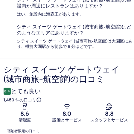
設内か周辺にレストランはありますか ?
はい、施設内に海霸王があります。
シティ スイーツ ゲートウェイ (城市商旅-航空館)はど
のようなエリアにありますか ?
シティ スイーツ ゲートウェイ (城市商旅-航空館)は大園区にあ
り、機捷大園駅から徒歩で 8 分ほどです。
シティ スイーツ ゲートウェイ
口
(城市商旅-航空館)の口コミ
コ
ミ
とても良い
8.4
1,450 件の口コミ
8.6
8.0
8.8
清潔度
設備とサービス
スタッフとサービス
口
宿泊者限定の口コミ