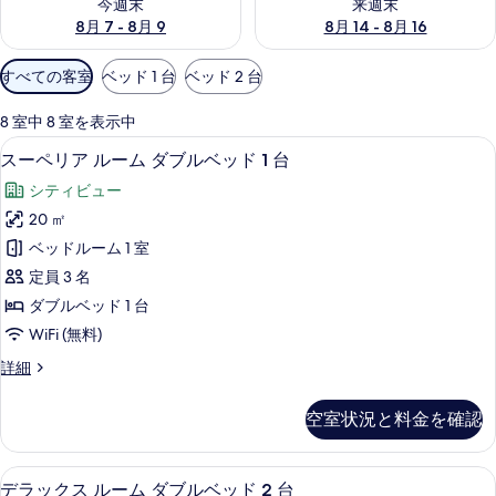
今週末
来週末
8月 7 - 8月 9
8月 14 - 8月 16
利
すべての客室
ベッド 1 台
ベッド 2 台
用
可
8 室中 8 室を表示中
能
スーペリア ルーム ダブルベッド 1 台
ス
12
スーペリア ルーム ダブルベッド 1 台
な
ー
客
シティビュー
ペ
室
20 ㎡
リ
の
ベッドルーム 1 室
ア
絞
定員 3 名
り
ル
ダブルベッド 1 台
込
ー
WiFi (無料)
み
ム
条
ス
詳細
ダ
件
ー
ブ
ペ
空室状況と料金を確認
リ
ル
ア
ベ
ル
デラックス ルーム ダブルベッド 2 台
デ
11
ー
デラックス ルーム ダブルベッド 2 台
ッ