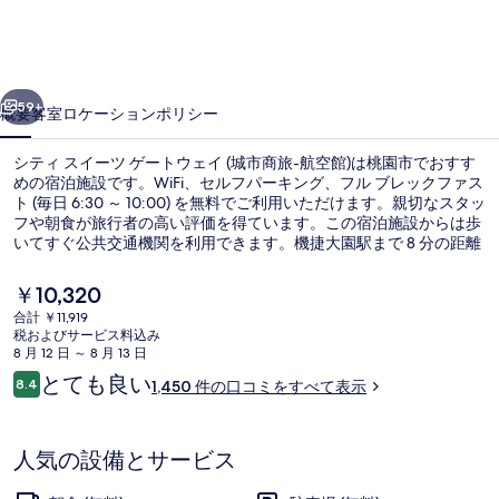
ー
ツ
前へ
次へ
ゲ
59+
概要
客室
ロケーション
ポリシー
ー
シティ スイーツ ゲートウェイ (城市商旅-航空館)は桃園市でおすす
ト
めの宿泊施設です。WiFi、セルフパーキング、フル ブレックファス
ト (毎日 6:30 ～ 10:00) を無料でご利用いただけます。親切なスタッ
ウ
フや朝食が旅行者の高い評価を得ています。この宿泊施設からは歩
ェ
いてすぐ公共交通機関を利用できます。機捷大園駅まで 8 分の距離
です。
イ
現
￥10,320
在
(城
合計 ￥11,919
の
税およびサービス料込み
ロビー
市
料
8 月 12 日 ～ 8 月 13 日
金
口
とても良い
商
8.4
1,450 件の口コミをすべて表示
は
10段階中8.4
コ
￥10,320
旅-
ミ
で
す
航
人気の設備とサービス
空