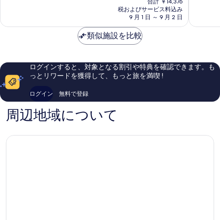
常
合計 ￥14,376
の
も
Inn
ョ
税およびサービス料込み
に
料
良
桃
9 月 1 日 ～ 9 月 2 日
ン
良
金
い、
園
桃
い、
は
口
機
類似施設を比較
園
口
￥12,446
コ
場
区
コ
ミ
假
ミ
654
日
1,007
ログインすると、対象となる割引や特典を確認できます。も
件
酒
件
っとリワードを獲得して、もっと旅を満喫 !
件
店)
件
の
大
の
ログイン
無料で登録
口
園
口
コ
区
コ
周辺地域について
ミ
ミ