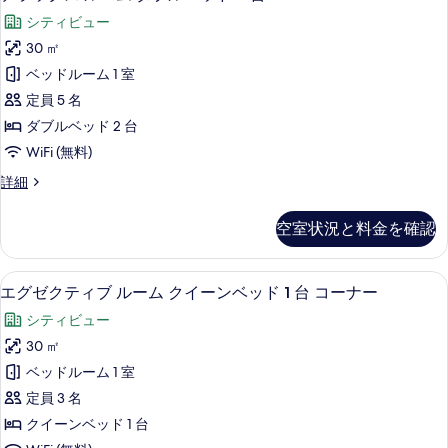
ラ
ム
ド
シティビュー
ダ
ッ
ブ
1
30 ㎡
ク
ル
台
ベッドルーム 1 室
ベ
ス
の
ッ
定員 5 名
ル
ド
す
ダブルベッド 2 台
1
ー
べ
WiFi (無料)
台
ム
の
て
デ
詳細
詳
ダ
ラ
の
細
ブ
ッ
写
空室状況と料金を確認
ク
ル
真
ス
ベ
ル
を
エグゼクティブ ルーム クイーンベッド 
エ
9
ー
エグゼクティブ ルーム クイーンベッド 1 台 コーナー
ッ
表
グ
ム
ド
シティビュー
ダ
示
ゼ
ブ
2
30 ㎡
す
ク
ル
台
ベッドルーム 1 室
ベ
る
テ
の
ッ
定員 3 名
ィ
ド
す
クイーンベッド 1 台
2
ブ