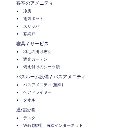
客室のアメニティ
冷房
電気ポット
スリッパ
窓網戸
寝具 / サービス
羽毛の掛け布団
遮光カーテン
備え付けのシーツ類
バスルーム設備 / バスアメニティ
バスアメニティ (無料)
ヘアドライヤー
タオル
通信設備
デスク
WiFi (無料)、有線インターネット