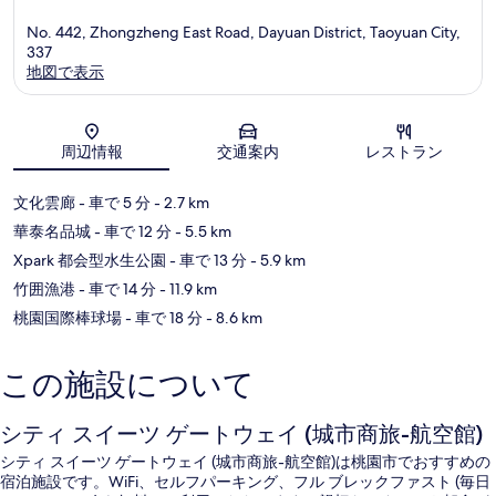
No. 442, Zhongzheng East Road, Dayuan District, Taoyuan City,
337
地図で表示
地図
周辺情報
交通案内
レストラン
文化雲廊
- 車で 5 分
- 2.7 km
華泰名品城
- 車で 12 分
- 5.5 km
Xpark 都会型水生公園
- 車で 13 分
- 5.9 km
竹囲漁港
- 車で 14 分
- 11.9 km
桃園国際棒球場
- 車で 18 分
- 8.6 km
この施設について
シティ スイーツ ゲートウェイ (城市商旅-航空館)
シティ スイーツ ゲートウェイ (城市商旅-航空館)は桃園市でおすすめの
宿泊施設です。WiFi、セルフパーキング、フル ブレックファスト (毎日