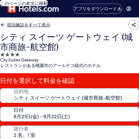
このページの本文に移動
アプリをダウンロード
宿泊施設をすべて表示
シティ スイーツ ゲートウェイ (城
市商旅-航空館)
4.0
City Suites Gateway
つ
レストランがある桃園市のアールデコ様式のホテル
星
宿
日付を選択して料金を確認
泊
施
目的地
設
日付
旅行者