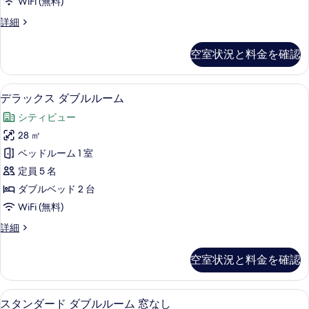
べ
WiFi (無料)
台
ル
の
て
エ
詳細
詳
ー
グ
の
細
ム
ゼ
写
空室状況と料金を確認
ク
ク
真
テ
イ
ィ
を
デラックス ダブルルーム | 羽毛の掛
デ
9
ブ
デラックス ダブルルーム
ー
表
ラ
ル
ン
シティビュー
ー
示
ッ
ム
ベ
28 ㎡
す
ク
ク
ッ
ベッドルーム 1 室
イ
る
ス
ー
ド
定員 5 名
ダ
ン
1
ダブルベッド 2 台
ベ
ブ
台
WiFi (無料)
ッ
ル
ド
コ
デ
詳細
1
ル
ラ
ー
台
ー
ッ
コ
ナ
空室状況と料金を確認
ク
ム
ー
ー
ス
ナ
の
ダ
の
ー
スタンダード ダブルルーム 窓なし |
ス
7
ブ
スタンダード ダブルルーム 窓なし
す
の