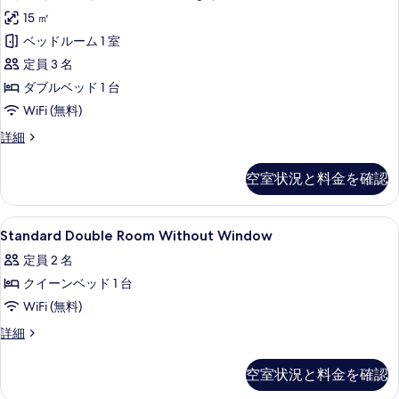
す
タ
ル
詳
べ
15 ㎡
ル
べ
ン
細
ー
て
ベッドルーム 1 室
て
ダ
ム
の
定員 3 名
の
の
ー
詳
写
ダブルベッド 1 台
写
ド
細
真
WiFi (無料)
真
ダ
を
ス
詳細
を
ブ
タ
表
表
ル
ン
空室状況と料金を確認
示
ダ
示
ル
ー
す
す
ー
ド
Standard
羽毛の掛け布団、セーフティボックス 
る
7
ダ
Standard Double Room Without Window
る
ム
Double
ブ
窓
定員 2 名
ル
Room
ル
な
クイーンベッド 1 台
Without
ー
Window
し
WiFi (無料)
ム
の
窓
の
Standard
詳細
な
Double
す
す
し
Room
べ
空室状況と料金を確認
べ
の
Without
詳
て
Window