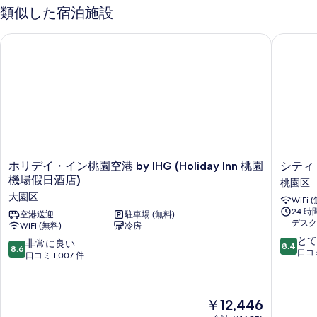
細
類似した宿泊施設
真
を
ホリデイ・イン桃園空港 by IHG (Holiday Inn 桃園機場假日酒店
シティ 
表
示
す
る
ホ
シ
ホリデイ・イン桃園空港 by IHG (Holiday Inn 桃園
シティ
リ
テ
機場假日酒店)
桃園区
デ
ィ
大園区
WiFi 
イ・
ス
24 
イ
空港送迎
駐車場 (無料)
イ
デスク
WiFi (無料)
冷房
ン
ー
10
桃
ツ
とて
10
非常に良い
8.4
8.6
段
園
桃
口コミ
段
口コミ 1,007 件
階
空
園
階
中
港
ス
中
8.4、
by
テ
8.6、
現
￥12,446
と
IHG
ー
非
在
て
(Holiday
シ