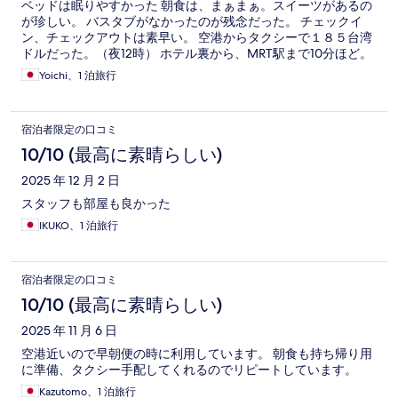
ベッドは眠りやすかった 朝食は、まぁまぁ。スイーツがあるの
が珍しい。 バスタブがなかったのが残念だった。 チェックイ
ン、チェックアウトは素早い。 空港からタクシーで１８５台湾
ドルだった。（夜12時） ホテル裏から、MRT駅まで10分ほど。
Yoichi、1 泊旅行
宿泊者限定の口コミ
10/10 (最高に素晴らしい)
2025 年 12 月 2 日
スタッフも部屋も良かった
IKUKO、1 泊旅行
宿泊者限定の口コミ
10/10 (最高に素晴らしい)
2025 年 11 月 6 日
空港近いので早朝便の時に利用しています。 朝食も持ち帰り用
に準備、タクシー手配してくれるのでリピートしています。
Kazutomo、1 泊旅行