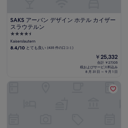
の
口
コ
ミ
SAKS アーバン デザイン ホテル カイザースラウテルン
SAKS アーバン デザイン ホテル カイザー
スラウテルン
4.5
つ
Kaiserslautern
星
10
8.4/10
とても良い
(435 件の口コミ)
宿
段
現
￥25,332
階
泊
在
中
合計 ￥27,105
施
の
税およびサービス料込み
8.4、
設
料
8 月 31 日 ～ 9 月 1 日
と
金
て
は
ベストウェスタン ホテル カイザースラウテルン
も
￥25,332
良
い、
(435
件
の
口
コ
ミ)