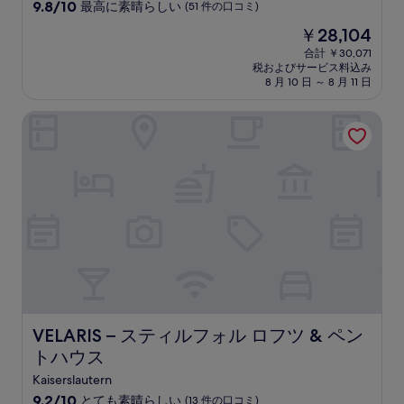
10
9.8/10
最高に素晴らしい
(51 件の口コミ)
段
現
￥28,104
階
在
中
合計 ￥30,071
の
税およびサービス料込み
9.8、
料
8 月 10 日 ～ 8 月 11 日
最
金
高
は
VELARIS – スティルフォル ロフツ & ペントハウス
に
￥28,104
素
晴
ら
し
い、
(51
件
の
口
コ
ミ)
件
の
VELARIS – スティルフォル ロフツ & ペントハウス
VELARIS – スティルフォル ロフツ & ペン
口
トハウス
コ
ミ
Kaiserslautern
10
9.2/10
とても素晴らしい
(13 件の口コミ)