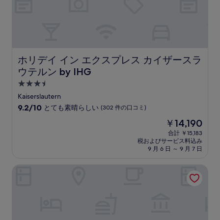
ホリデイ イン エクスプレス カイザースラウテルン by IH
ホリデイ イン エクスプレス カイザースラ
ウテルン by IHG
3.5
つ
Kaiserslautern
星
10
9.2/10
とても素晴らしい
(302 件の口コミ)
宿
段
現
￥14,190
階
泊
在
中
合計 ￥15,183
施
の
税およびサービス料込み
9.2、
設
料
9 月 6 日 ～ 9 月 7 日
と
金
て
は
ホテル・シュレマーシェーン
も
￥14,190
素
晴
ら
し
い、