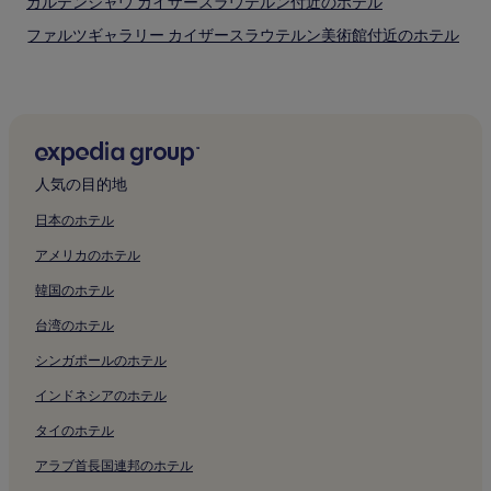
ガルテンシャウ カイザースラウテルン付近のホテル
ファルツギャラリー カイザースラウテルン美術館付近のホテル
歩行者エリア・カイザースラウテルン付近のホテル
ファルツ劇場カイザースラウテルン付近のホテル
オッターバッハのホテル
ラムシュタイン空軍基地付近のホテル
人気の目的地
オーバーヴァイラー イム タールのホテル
日本のホテル
ゼーレンのホテル
アメリカのホテル
シュネッケンハウゼンのホテル
韓国のホテル
ヘファースヴァイラーのホテル
台湾のホテル
ズルツバッハタールのホテル
シンガポールのホテル
イムスヴァイラーのホテル
デルルモシェルのホテル
インドネシアのホテル
ランパーツミューレ オッターバッハ駅付近のホテル
タイのホテル
アインジードラーホーフ駅付近のホテル
アラブ首長国連邦のホテル