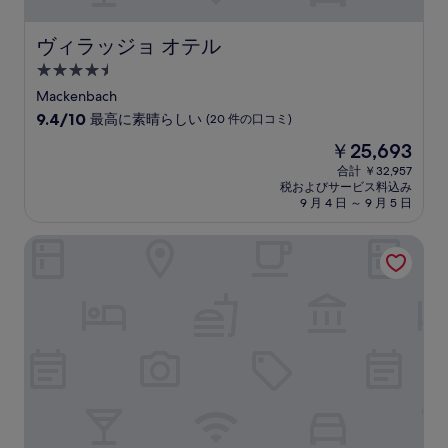
口
コ
ミ
ヴィラッジョ オテル
ヴィラッジョ オテル
4.5
つ
Mackenbach
星
10
9.4/10
最高に素晴らしい
(20 件の口コミ)
宿
段
現
￥25,693
階
泊
在
中
合計 ￥32,957
施
の
税およびサービス料込み
9.4、
設
料
9 月 4 日 ～ 9 月 5 日
最
金
高
は
ロマンティック ホテル ファザネリ
に
￥25,693
素
晴
ら
し
い、
(20
件
の
口
コ
ミ)