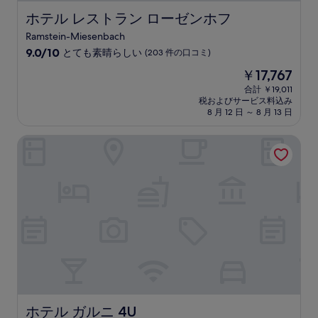
件
の
ホテル レストラン ローゼンホフ
ホテル レストラン ローゼンホフ
口
Ramstein-Miesenbach
コ
10
ミ
9.0/10
とても素晴らしい
(203 件の口コミ)
段
現
￥17,767
階
在
中
合計 ￥19,011
の
税およびサービス料込み
9.0、
料
8 月 12 日 ～ 8 月 13 日
と
金
て
は
ホテル ガルニ 4U
も
￥17,767
素
晴
ら
し
い、
(203
件
の
口
コ
ミ)
件
の
ホテル ガルニ 4U
ホテル ガルニ 4U