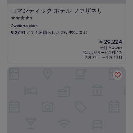
件
の
ロマンティック ホテル ファザネリ
ロマンティック ホテル ファザネリ
口
4.5
コ
つ
ミ
Zweibruecken
星
10
9.2/10
とても素晴らしい
(198 件の口コミ)
宿
段
現
￥29,224
階
泊
在
中
合計 ￥31,269
施
の
税およびサービス料込み
9.2、
設
料
8 月 22 日 ～ 8 月 23 日
と
金
て
は
ホテル レストラン ローゼンホフ
も
￥29,224
素
晴
ら
し
い、
(198
件
の
口
コ
ミ)