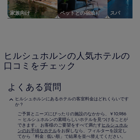
の
最
家族向け
ペットとの宿泊可
スパ
低
価
格
で
す。
料
金
ヒルシュホルンの人気ホテルの
お
よ
口コミをチェック
び
空
室
状
よくある質問
況
は
ヒルシュホルンにあるホテルの客室料金はどれくらいです
変
か ?
動
す
ご予算とニーズにぴったりの施設のなかから、￥10,986
る
～ ヒルシュホルンの素晴らしいホテルを見つけることが
場
できます。 お客様のご要望をすべて満たす
ヒルシュホル
合
ンのお手頃なホテル
をお探しなら、フィルターを設定し
が
てから「料金 : 低い順」で結果を並べ替えてください。