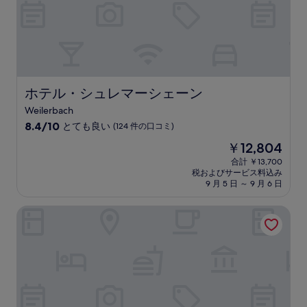
(302
件
の
口
コ
ミ)
件
の
ホテル・シュレマーシェーン
ホテル・シュレマーシェーン
口
Weilerbach
コ
10
ミ
8.4/10
とても良い
(124 件の口コミ)
段
現
￥12,804
階
在
中
合計 ￥13,700
の
税およびサービス料込み
8.4、
料
9 月 5 日 ～ 9 月 6 日
と
金
て
は
ライムホーム カイザースラウテルン ルンメルシュトラーセ
も
￥12,804
良
い、
(124
件
の
口
コ