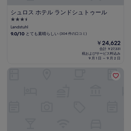
件
の
シュロス ホテル ランドシュトゥール
シュロス ホテル ランドシュトゥール
口
3.5
コ
つ
ミ
Landstuhl
星
10
9.0/10
とても素晴らしい
(304 件の口コミ)
宿
段
現
￥24,622
階
泊
在
中
合計 ￥27,331
施
の
税およびサービス料込み
9.0、
設
料
9 月 1 日 ～ 9 月 2 日
と
金
て
は
スマーティ ホテル ユーラー ホンブルク (サール)
も
￥24,622
素
晴
ら
し
い、
(304
件
の
口
コ
ミ)