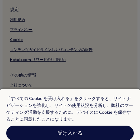
規定
利用規約
プライバシー
Cookie
コンテンツガイドラインおよびコンテンツの報告
Hotels.com リワードの利用規約
その他の情報
当社について
採用情報
「すべての Cookie を受け入れる」をクリックすると、サイトナ
ビゲーションを強化し、サイトの使用状況を分析し、弊社のマー
旅行ガイド
ケティング活動を支援するために、デバイスに Cookie を保存す
Hotels.com リワード
ることに同意したことになります。
* 一部のホテルは、チェックイン日の 24 時間以上前までにキャンセルす
受け入れる
ることを条件としています。詳細はウェブサイトでご覧ください。
© 2026 Hotels.com, L.P., an Expedia Group company. All rights reserved.