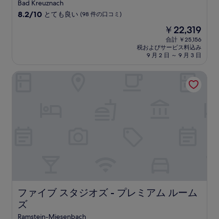
つ
Bad Kreuznach
星
10
8.2/10
とても良い
(98 件の口コミ)
宿
段
現
￥22,319
階
泊
在
中
合計 ￥25,156
施
の
税およびサービス料込み
8.2、
設
料
9 月 2 日 ～ 9 月 3 日
と
金
て
は
ファイブ スタジオズ - プレミアム ルームズ
も
￥22,319
良
い、
(98
件
の
口
コ
ミ)
件
の
口
コ
ミ
ファイブ スタジオズ - プレミアム ルームズ
ファイブ スタジオズ - プレミアム ルーム
ズ
Ramstein-Miesenbach