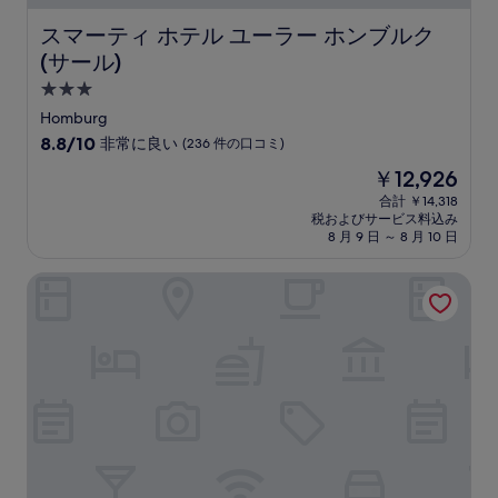
件
の
スマーティ ホテル ユーラー ホンブルク (サール)
スマーティ ホテル ユーラー ホンブルク
口
(サール)
コ
ミ
3.0
つ
Homburg
星
10
8.8/10
非常に良い
(236 件の口コミ)
宿
段
現
￥12,926
階
泊
在
中
合計 ￥14,318
施
の
税およびサービス料込み
8.8、
設
料
8 月 9 日 ～ 8 月 10 日
非
金
常
は
ヴィラッジョ オテル
に
￥12,926
良
い、
(236
件
の
口
コ
ミ)
件
の