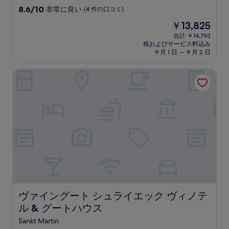
10
8.6/10
非常に良い
(4 件の口コミ)
段
現
￥13,825
階
在
中
合計 ￥14,793
の
税およびサービス料込み
8.6、
料
9 月 1 日 ～ 9 月 2 日
非
金
常
は
ヴァイングート シュライエック ヴィノテル & グートハウ
に
￥13,825
良
い、
(4
件
の
口
コ
ミ)
件
の
口
コ
ミ
ヴァイングート シュライエック ヴィノテル & グートハウ
ヴァイングート シュライエック ヴィノテ
ル & グートハウス
Sankt Martin