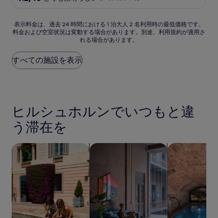
段
階
中
表
表示料金は、過去 24 時間における 1 泊大人 2 名利用時の最低価格です。
9.2、
料金および空室状況は変動する場合があります。別途、利用規約が適用さ
示
れる場合があります。
と
料
て
金
も
は、
すべての施設を表示
素
過
晴
去
ら
24
し
時
い、
間
ヒルシュホルンでいつもと違
(13
に
件
お
う滞在を
の
け
口
る
コ
1
家族向けの宿泊施設を検索する
ペットと泊まれる宿泊施設を検索す
スパ付きの宿
ミ)
泊
件
大
の
人
口
2
コ
名
ミ
利
用
時