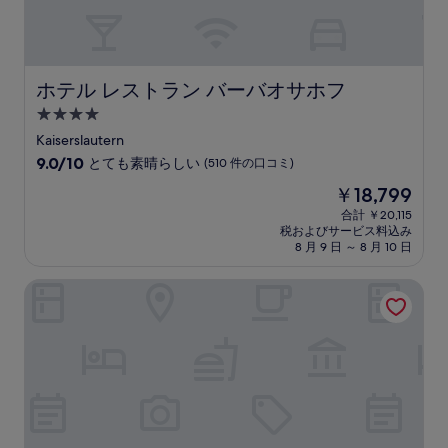
口
コ
ミ)
件
の
ホテル レストラン バーバオサホフ
ホテル レストラン バーバオサホフ
口
4.0
コ
つ
ミ
Kaiserslautern
星
10
9.0/10
とても素晴らしい
(510 件の口コミ)
宿
段
現
￥18,799
階
泊
在
中
合計 ￥20,115
施
の
税およびサービス料込み
9.0、
設
料
8 月 9 日 ～ 8 月 10 日
と
金
て
は
パークホテル ランダウ
も
￥18,799
素
晴
ら
し
い、
(510
件
の