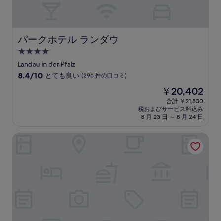
口
コ
ミ)
件
の
パークホテル ランダウ
パークホテル ランダウ
口
4.0
コ
つ
ミ
Landau in der Pfalz
星
10
8.4/10
とても良い
(296 件の口コミ)
宿
段
現
￥20,402
階
泊
在
中
合計 ￥21,830
施
の
税およびサービス料込み
8.4、
設
料
8 月 23 日 ～ 8 月 24 日
と
金
て
は
SAKS アーバン デザイン ホテル カイザースラウテルン
も
￥20,402
良
い、
(296
件
の
口
コ
ミ)
件