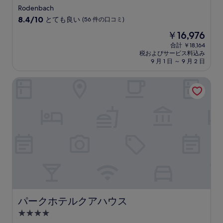
口
Rodenbach
コ
10
ミ
8.4/10
とても良い
(56 件の口コミ)
段
現
￥16,976
階
在
中
合計 ￥18,164
の
税およびサービス料込み
8.4、
料
9 月 1 日 ～ 9 月 2 日
と
金
て
は
パークホテルクアハウス
も
￥16,976
良
い、
(56
件
の
口
コ
ミ)
件
の
口
コ
ミ
パークホテルクアハウス
パークホテルクアハウス
4.0