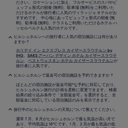
ださい。 ロケーションに加え、フルサービスのスパやビ
ュッフェ形式の朝食 (無料)、駐車場 (無料)をご利用いた
だけるホテルが旅行者に人気のヴィラッジョ オテルがお
すすめです。 中心地にあってビュッフェ形式の朝食 (無
料)、駐車場 (無料)、テラスもご利用いただけるホテル ハ
ッセルベルクも人気のホテルです。
ヒルシュホルンへの旅行者に人気の宿泊施設には何があり
ますか ?
ホリデイ イン エクスプレス カイザースラウテルン by
IHG
、
SAKS アーバン デザイン ホテル カイザースラウテ
ルン
、
ベストウェスタン ホテル カイザースラウテルン
が
旅行者に人気です。
ヒルシュホルンで返金可の宿泊施設を予約できますか ?
ほとんどの宿泊施設が返金可能*な予約に対応しており、
ヒルシュホルン旅行の計画を柔軟に変更できます。 検索
結果の絞り込み条件で「全額返金可」を選択すると、全
額返金に対応している宿泊施設のみを表示できます。
旅行中のヒルシュホルンの天気について教えてください。
通常 7 月、8 月がヒルシュホルンで最も気温が高い月で
あり、平均気温は 18°C です。1 月、2 月が最も気温の低