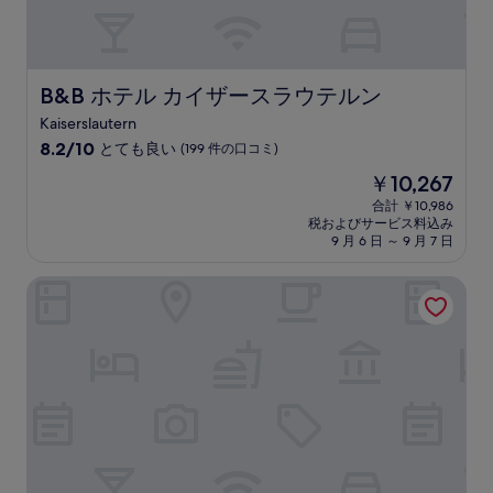
口
コ
ミ)
件
の
B&B ホテル カイザースラウテルン
B&B ホテル カイザースラウテルン
口
Kaiserslautern
コ
10
ミ
8.2/10
とても良い
(199 件の口コミ)
段
現
￥10,267
階
在
中
合計 ￥10,986
の
税およびサービス料込み
8.2、
料
9 月 6 日 ～ 9 月 7 日
と
金
て
は
レオナルド ホテル バート クロイツナハ
も
￥10,267
良
い、
(199
件
の
口
コ
ミ)
件
の