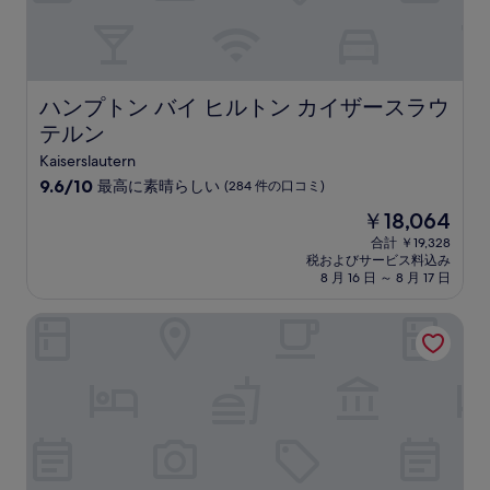
ミ)
件
の
口
コ
ミ
ハンプトン バイ ヒルトン カイザースラウテルン
ハンプトン バイ ヒルトン カイザースラウ
テルン
Kaiserslautern
10
9.6/10
最高に素晴らしい
(284 件の口コミ)
段
現
￥18,064
階
在
中
合計 ￥19,328
の
税およびサービス料込み
9.6、
料
8 月 16 日 ～ 8 月 17 日
最
金
高
は
B&B ホテル カイザースラウテルン
に
￥18,064
素
晴
ら
し
い、
(284
件
の