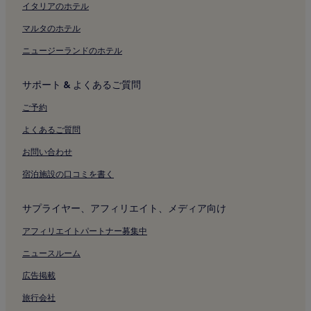
フォーゲルヴェー駅付近のホテル
イタリアのホテル
シュミッターホーフのホテル
マルタのホテル
フリッツ・ヴァルター・スタジオン付近のホテル
ニュージーランドのホテル
カイザースラウテルン中央駅付近のホテル
サポート & よくあるご質問
ラムシュタイン空軍基地付近のホテル
聖マーティン教会付近のホテル
ご予約
パラティネート アート ギャラリー付近のホテル
よくあるご質問
カイザースラウテルンの朝食無料のホテル
お問い合わせ
カイザースラウテルンのビジネスホテル
宿泊施設の口コミを書く
カイザースラウテルンの家族向けホテル
サプライヤー、アフィリエイト、メディア向け
カイザースラウテルンのホテル
ローデンバッハのホテル
アフィリエイトパートナー募集中
カイザースラウテルン城付近のホテル
ニュースルーム
テオドール・ツィンク博物館付近のホテル
広告掲載
旅行会社