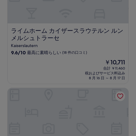
ミ)
件
の
口
コ
ミ
ライムホーム カイザースラウテルン ルンメルシュトラー
ライムホーム カイザースラウテルン ルン
メルシュトラーセ
Kaiserslautern
10
9.6/10
最高に素晴らしい
(18 件の口コミ)
段
現
￥10,711
階
在
中
合計 ￥11,460
の
税およびサービス料込み
9.6、
料
8 月 16 日 ～ 8 月 17 日
最
金
高
は
ホテル レストラン バーバオサホフ
に
￥10,711
素
晴
ら
し
い、
(18
件
の