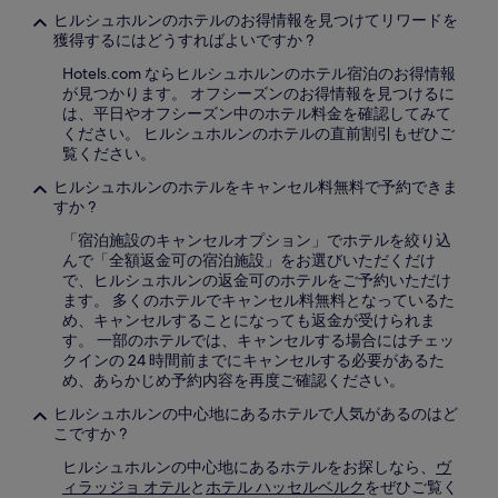
あ
り
ヒルシュホルンのホテルのお得情報を見つけてリワードを
ま
獲得するにはどうすればよいですか ?
す。
Hotels.com ならヒルシュホルンのホテル宿泊のお得情報
別
が見つかります。 オフシーズンのお得情報を見つけるに
途、
は、平日やオフシーズン中のホテル料金を確認してみて
利
ください。 ヒルシュホルンのホテルの直前割引もぜひご
用
覧ください。
規
約
ヒルシュホルンのホテルをキャンセル料無料で予約できま
が
すか ?
適
用
「宿泊施設のキャンセルオプション」でホテルを絞り込
さ
んで「全額返金可の宿泊施設」をお選びいただくだけ
れ
で、ヒルシュホルンの返金可のホテルをご予約いただけ
る
ます。 多くのホテルでキャンセル料無料となっているた
場
め、キャンセルすることになっても返金が受けられま
合
す。 一部のホテルでは、キャンセルする場合にはチェッ
が
クインの 24 時間前までにキャンセルする必要があるた
あ
め、あらかじめ予約内容を再度ご確認ください。
り
ヒルシュホルンの中心地にあるホテルで人気があるのはど
ま
こですか ?
す。
ヒルシュホルンの中心地にあるホテルをお探しなら、
ヴ
ィラッジョ オテル
と
ホテル ハッセルベルク
をぜひご覧く