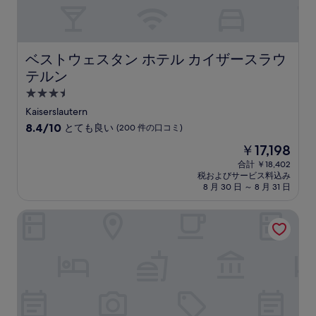
件
の
口
コ
ミ
ベストウェスタン ホテル カイザースラウテルン
ベストウェスタン ホテル カイザースラウ
テルン
3.5
つ
Kaiserslautern
星
10
8.4/10
とても良い
(200 件の口コミ)
宿
段
現
￥17,198
階
泊
在
中
合計 ￥18,402
施
の
税およびサービス料込み
8.4、
設
料
8 月 30 日 ～ 8 月 31 日
と
金
て
は
ハンプトン バイ ヒルトン カイザースラウテルン
も
￥17,198
良
い、
(200
件
の
口
コ