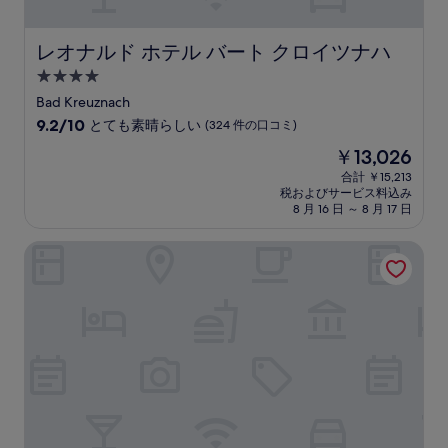
口
コ
ミ
レオナルド ホテル バート クロイツナハ
レオナルド ホテル バート クロイツナハ
4.0
つ
Bad Kreuznach
星
10
9.2/10
とても素晴らしい
(324 件の口コミ)
宿
段
現
￥13,026
階
泊
在
中
合計 ￥15,213
施
の
税およびサービス料込み
9.2、
設
料
8 月 16 日 ～ 8 月 17 日
と
金
て
は
シュロス ホテル ランドシュトゥール
も
￥13,026
素
晴
ら
し
い、
(324
件
の
口
コ
ミ)