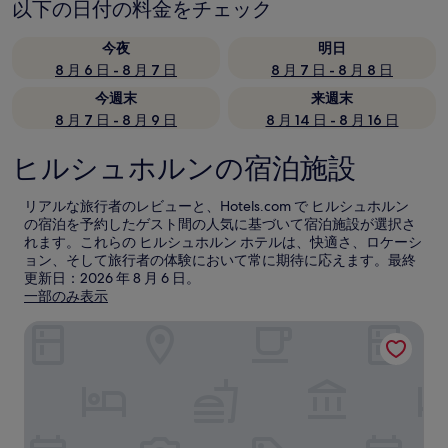
以下の日付の料金をチェック
今夜
明日
8 月 6 日 - 8 月 7 日
8 月 7 日 - 8 月 8 日
今週末
来週末
8 月 7 日 - 8 月 9 日
8 月 14 日 - 8 月 16 日
ヒルシュホルンの宿泊施設
リアルな旅行者のレビューと、Hotels.com で ヒルシュホルン
の宿泊を予約したゲスト間の人気に基づいて宿泊施設が選択さ
れます。これらの ヒルシュホルン ホテルは、快適さ、ロケーシ
ョン、そして旅行者の体験において常に期待に応えます。最終
更新日：
2026 年 8 月 6 日
。
一部のみ表示
ホリデイ イン エクスプレス カイザースラウテルン by IHG