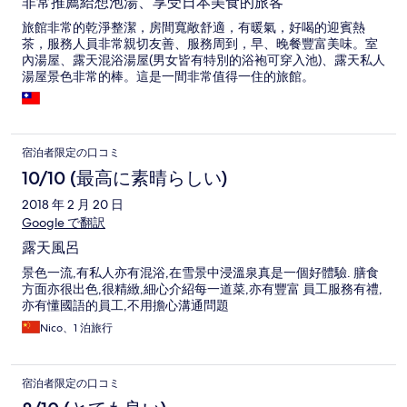
非常推薦給想泡湯、享受日本美食的旅客
旅館非常的乾淨整潔，房間寬敞舒適，有暖氣，好喝的迎賓熱
茶，服務人員非常親切友善、服務周到，早、晚餐豐富美味。室
內湯屋、露天混浴湯屋(男女皆有特別的浴袍可穿入池)、露天私人
湯屋景色非常的棒。這是一間非常值得一住的旅館。
宿泊者限定の口コミ
10/10 (最高に素晴らしい)
2018 年 2 月 20 日
Google で翻訳
露天風呂
景色一流,有私人亦有混浴,在雪景中浸溫泉真是一個好體驗. 膳食
方面亦很出色,很精緻,細心介紹每一道菜,亦有豐富 員工服務有禮,
亦有懂國語的員工,不用擔心溝通問題
Nico、1 泊旅行
宿泊者限定の口コミ