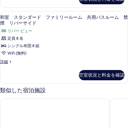
ム
コ
ー
ァ
表
ノ
禁
ム
ミ
ミ
示
禁
セーフティボックス (室内)、デスク、WiF
和
煙
4
ー
和室 スタンダード ファミリールーム 共用バスルーム 禁
リ
煙
す
室
フ
リ
煙 リバーサイド
リ
ー
る
ァ
バ
ス
バ
リバー ビュー
ミ
ル
ー
タ
リ
ー
定員 8 名
サ
ー
ー
ン
イ
サ
シングル布団 8 組
ル
ム
ド
ダ
イ
ー
WiFi (無料)
の
共
ム
ー
詳
ド
和
詳細
用
共
細
ド
室
の
用
バ
ス
バ
フ
す
空室状況と料金を確認
タ
ス
ス
ァ
べ
ン
ル
ル
ダ
ミ
ー
類似した宿泊施設
て
ー
ー
ム
リ
の
ド
禁
ム
奥飛騨ガーデンホテル焼岳
Tabist 
フ
ー
煙
写
禁
ァ
の
ル
真
ミ
詳
煙
ー
リ
を
細
の
ー
ム
表