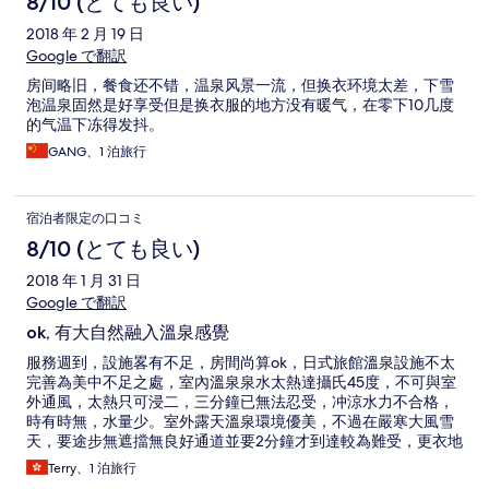
8/10 (とても良い)
2018 年 2 月 19 日
Google で翻訳
房间略旧，餐食还不错，温泉风景一流，但换衣环境太差，下雪
泡温泉固然是好享受但是换衣服的地方没有暖气，在零下10几度
的气温下冻得发抖。
GANG、1 泊旅行
宿泊者限定の口コミ
8/10 (とても良い)
2018 年 1 月 31 日
Google で翻訳
ok, 有大自然融入溫泉感覺
服務週到，設施畧有不足，房間尚算ok，日式旅館溫泉設施不太
完善為美中不足之處，室內溫泉泉水太熱達攝氏45度，不可與室
外通風，太熱只可浸二，三分鐘已無法忍受，冲涼水力不合格，
時有時無，水量少。室外露天溫泉環境優美，不過在嚴寒大風雪
天，要途步無遮擋無良好通道並要2分鐘才到達較為難受，更衣地
方簡陋，只有透明膠擋著，在寒風冷凍下更衣赤裸裸不好受，池
Terry、1 泊旅行
水泉眼溫度只得31度，浸了半小時都未能有足夠熱量步回棚頂更