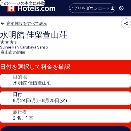
このページの本文に移動
アプリをダウンロード
宿泊施設をすべて表示
水明館 佳留萱山荘
3.5
Suimeikan Karukaya Sanso
つ
高山市の旅館
星
宿
日付を選択して料金を確認
泊
施
目的地
設
日付
旅行者