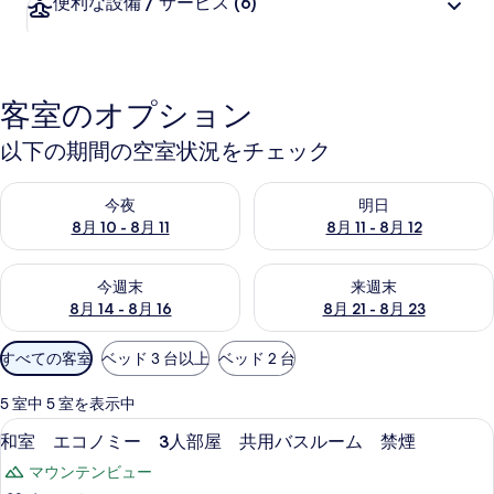
便利な設備 / サービス
(6)
客室のオプション
以下の期間の空室状況をチェック
今夜 8月 10 - 8月 11 の空室状況をチェック
明日 8月 11 - 8月 12 の空
今夜
明日
8月 10 - 8月 11
8月 11 - 8月 12
今週末 8月 14 - 8月 16 の空室状況をチェック
来週末 8月 21 - 8月 23 の
今週末
来週末
8月 14 - 8月 16
8月 21 - 8月 23
利
すべての客室
ベッド 3 台以上
ベッド 2 台
用
可
5 室中 5 室を表示中
能
セーフティボックス (室内)、デスク、WiF
和
4
和室 エコノミー 3人部屋 共用バスルーム 禁煙
な
室
客
マウンテンビュー
エ