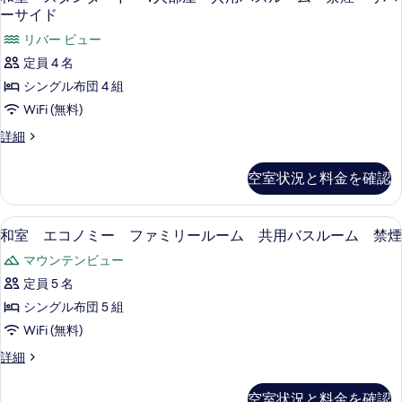
の
室
2
ーサイド
詳
共
人
す
細
ス
リバー ビュー
用
部
べ
タ
屋
定員 4 名
バ
共
て
ン
シングル布団 4 組
ス
用
の
ダ
バ
WiFi (無料)
ル
ス
写
ー
ー
和
詳細
ル
真
ド
室
ー
ム
ス
を
ム
4
空室状況と料金を確認
禁
タ
禁
人
表
ン
煙
煙
部
ダ
示
の
セーフティボックス (室内)、デスク、WiF
和
の
4
ー
和室 エコノミー ファミリールーム 共用バスルーム 禁煙
詳
屋
す
室
ド
す
細
マウンテンビュー
共
る
4
エ
べ
人
定員 5 名
用
コ
部
て
シングル布団 5 組
バ
屋
ノ
の
共
WiFi (無料)
ス
ミ
写
用
ル
和
詳細
バ
ー
真
室
ス
ー
フ
エ
を
ル
空室状況と料金を確認