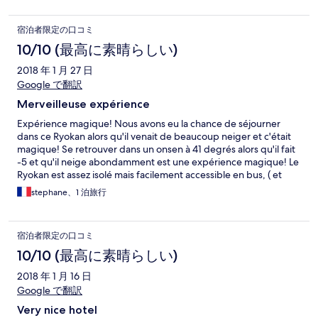
衣地方，木地結冰，雙腳底一步一赤痛（太凍)，必需改善才可吸
引多些響往者。
宿泊者限定の口コミ
10/10 (最高に素晴らしい)
2018 年 1 月 27 日
Google で翻訳
Merveilleuse expérience
Expérience magique! Nous avons eu la chance de séjourner
dans ce Ryokan alors qu'il venait de beaucoup neiger et c'était
magique! Se retrouver dans un onsen à 41 degrés alors qu'il fait
-5 et qu'il neige abondamment est une expérience magique! Le
Ryokan est assez isolé mais facilement accessible en bus, ( et
petit contrairement à d'autres que nous avons croisés sur le
stephane、1 泊旅行
chemin du bus) nos hôtes sont adorables et ne savent pas quoi
faire pour être agréables. Le Diner typique japonais servi dans la
salle de restaurant est très bon et une belle expérience pour
宿泊者限定の口コミ
nous occidentaux. Le petit déjeuner est japonais également. La
gentillesse du personnel est remarquable. On peut privatiser 3
10/10 (最高に素晴らしい)
des onsens, je recommande le 3 qui donne sur la rivière et est
2018 年 1 月 16 日
en pierres naturelles. Le seul bémol est pour moi le futon pas
assez épais pour etre confortable.. sinon vraiment à
Google で翻訳
recommander
Very nice hotel