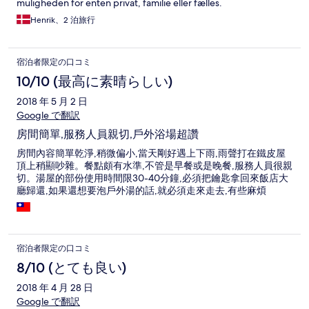
muligheden for enten privat, familie eller fælles.
Henrik、2 泊旅行
宿泊者限定の口コミ
10/10 (最高に素晴らしい)
2018 年 5 月 2 日
Google で翻訳
房間簡單,服務人員親切,戶外浴場超讚
房間內容簡單乾淨,稍微偏小,當天剛好遇上下雨,雨聲打在鐵皮屋
頂上稍顯吵雜。餐點頗有水準,不管是早餐或是晚餐,服務人員很親
切。湯屋的部份使用時間限30-40分鐘,必須把鑰匙拿回來飯店大
廳歸還,如果還想要泡戶外湯的話,就必須走來走去,有些麻煩
宿泊者限定の口コミ
8/10 (とても良い)
2018 年 4 月 28 日
Google で翻訳