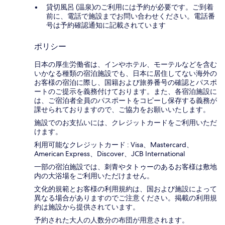
貸切風呂 (温泉)のご利用には予約が必要です。ご到着
前に、電話で施設までお問い合わせください。電話番
号は予約確認通知に記載されています
ポリシー
日本の厚生労働省は、インやホテル、モーテルなどを含む
いかなる種類の宿泊施設でも、日本に​居住してない海外の
お客様の宿泊に際し、国籍および旅券番号の確認とパスポ
ートのご提示を義務付け​ております。また、各宿泊施設に
は、ご宿泊者全員のパスポートをコピーし保存する義務が
課せられておりますの​で、ご協力をお願いいたします。
施設でのお支払いには、クレジットカードをご利用いただ
けます。
利用可能なクレジットカード : Visa、Mastercard、
American Express、Discover、JCB International
一部の宿泊施設では、刺青やタトゥーのあるお客様は敷地
内の大浴場をご利用いただけません。
文化的規範とお客様の利用規約は、国および施設によって
異なる場合がありますのでご注意ください。掲載の利用規
約は施設から提供されています。
予約された大人の人数分の布団が用意されます。