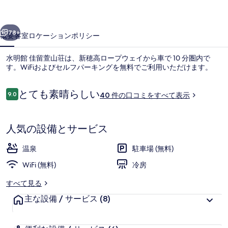
山
前へ
次へ
荘
78+
概要
客室
ロケーション
ポリシー
の
水明館 佳留萱山荘は、新穂高ロープウェイから車で 10 分圏内で
写
す。WiFiおよびセルフパーキングを無料でご利用いただけます。
真
口
とても素晴らしい
ギ
9.0
40 件の口コミをすべて表示
10段階中9.0
コ
ャ
ミ
ラ
人気の設備とサービス
施設内の設備
リ
温泉
駐車場 (無料)
ー
WiFi (無料)
冷房
すべて見る
主な設備 / サービス
(8)