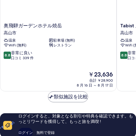
ル
す
共
ー
示
べ
ム
用
す
共
て
バ
る
用
奥
Tabist
の
奥飛騨ガーデンホテル焼岳
Tabis
バ
ス
飛
風
高山市
高山市
写
ス
騨
雪
ル
ル
温泉
駐車場 (無料)
温泉
真
ガ
高
ー
ー
WiFi (無料)
レストラン
WiFi 
ー
山
を
ム
デ
市
ム
10
10
非常に良い
非常
禁
8.8
8.8
表
ン
段
段
口コミ 339 件
口コミ
禁
煙
ホ
階
階
示
リ
煙
テ
中
中
バ
す
現
￥23,636
ル
8.8、
8.8、
リ
ー
在
焼
非
非
る
合計 ￥28,900
サ
バ
の
岳
常
常
8 月 16 日 ～ 8 月 17 日
イ
料
高
に
に
ー
ド
金
山
良
良
類似施設を比較
の
サ
は
市
い、
い、
詳
￥23,636
口
口
イ
細
コ
コ
ド
ログインすると、対象となる割引や特典を確認できます。も
ミ
ミ
っとリワードを獲得して、もっと旅を満喫 !
の
339
101
件
件
す
ログイン
無料で登録
件
件