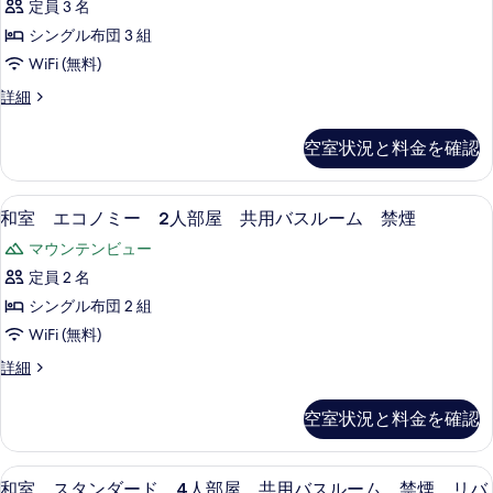
室
定員 3 名
コ
の
シングル布団 3 組
ノ
絞
WiFi (無料)
り
ミ
和
詳細
込
ー
室
み
3
エ
条
空室状況と料金を確認
コ
人
件
ノ
部
ミ
和室 エコノミー 2人部屋 共用バスルー
和
4
ー
屋
和室 エコノミー 2人部屋 共用バスルーム 禁煙
室
3
共
マウンテンビュー
人
エ
用
部
定員 2 名
コ
屋
バ
シングル布団 2 組
共
ノ
ス
用
WiFi (無料)
ミ
バ
ル
和
詳細
ス
ー
室
ー
ル
2
エ
ー
ム
空室状況と料金を確認
コ
人
ム
禁
ノ
禁
部
ミ
煙
煙
セーフティボックス (室内)、デスク、WiF
和
7
ー
屋
和室 スタンダード 4人部屋 共用バスルーム 禁煙 リバ
の