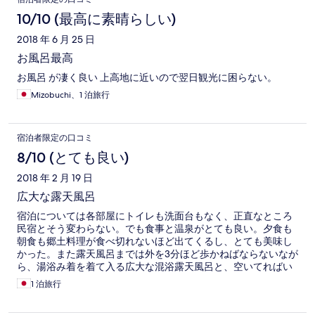
10/10 (最高に素晴らしい)
2018 年 6 月 25 日
お風呂最高
お風呂 が凄く良い 上高地に近いので翌日観光に困らない。
Mizobuchi、1 泊旅行
宿泊者限定の口コミ
8/10 (とても良い)
2018 年 2 月 19 日
広大な露天風呂
宿泊については各部屋にトイレも洗面台もなく、正直なところ
民宿とそう変わらない。でも食事と温泉がとても良い。夕食も
朝食も郷土料理が食べ切れないほど出てくるし、とても美味し
かった。また露天風呂までは外を3分ほど歩かねばならないなが
ら、湯浴み着を着て入る広大な混浴露天風呂と、空いてればい
たでも入れる家族露天風呂のどちらも素晴らしかった。露天風
1 泊旅行
呂で風呂酒が飲める事をもう少し大きく宣伝して欲しかった。