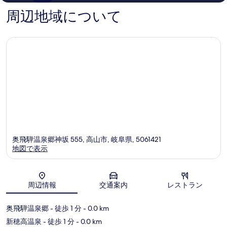
べ
の
の
周辺地域について
口
口
て
コ
コ
の
ミ
ミ
写
真
を
表
示
す
る
奥飛騨温泉郷神坂 555, 高山市, 岐阜県, 5061421
地図で表示
地図
周辺情報
交通案内
レストラン
奥飛騨温泉郷
- 徒歩 1 分
- 0.0 km
新穂高温泉
- 徒歩 1 分
- 0.0 km