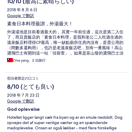
10/10 (最高に素晴らしい)
2018 年 8 月 6 日
Google で翻訳
素食日本料理最讃，外湯最大！
外湯湯池是目前看過最大的， 其實一年前住過，這次是第二入住
了，而且貴飯店的「素食日本料理」是我和老公二人吃過住過的
溫泉飯店料理得CP最高，唯一缺點廁所住房內沒有，是需公用的
（間數多還夠用），也許是老溫泉飯店吧，別有一番風味！高山
濃飛巴士有開到這一站「佳留萱」， 如果是富山發的濃飛巴士須
到「中尾高原口」下，走15分
Chia yang、2 泊旅行
宿泊者限定の口コミ
8/10 (とても良い)
2018 年 7 月 23 日
Google で翻訳
God oplevelse
Hotellet ligger langt væk fra byen og er en smule nedslidt. Dog
opvejes det af super venlige værter og en spændende
madoplevelse. Onsen er også lækker - med flere forskellige