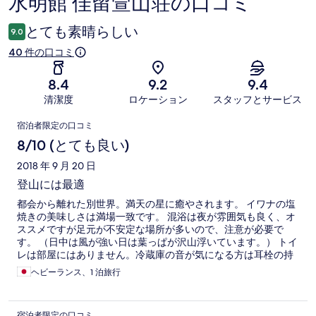
水明館 佳留萱山荘の口コミ
口
コ
とても素晴らしい
9.0
ミ
40 件の口コミ
8.4
9.2
9.4
清潔度
ロケーション
スタッフとサービス
口
宿泊者限定の口コミ
コ
8/10 (とても良い)
ミ
2018 年 9 月 20 日
登山には最適
都会から離れた別世界。満天の星に癒やされます。 イワナの塩
焼きの美味しさは満場一致です。 混浴は夜が雰囲気も良く、オ
ススメですが足元が不安定な場所が多いので、注意が必要で
す。 （日中は風が強い日は葉っぱが沢山浮いています。） トイ
レは部屋にはありません。冷蔵庫の音が気になる方は耳栓の持
参がよいでしょう。
ヘビーランス、1 泊旅行
宿泊者限定の口コミ