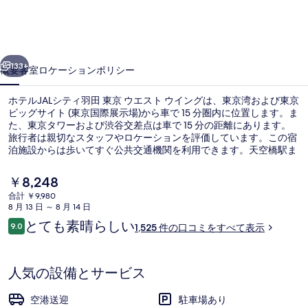
テ
ィ
前へ
次へ
羽
133+
概要
客室
ロケーション
ポリシー
田
ホテルJALシティ羽田 東京 ウエスト ウイングは、東京湾および東京
東
ビッグサイト (東京国際展示場)から車で 15 分圏内に位置します。ま
京
た、東京タワーおよび渋谷交差点は車で 15 分の距離にあります。
旅行者は親切なスタッフやロケーションを評価しています。この宿
ウ
泊施設からは歩いてすぐ公共交通機関を利用できます。天空橋駅ま
では 10 分、整備場駅までは 14 分です。
エ
現
￥8,248
ス
在
合計 ￥9,980
の
8 月 13 日 ～ 8 月 14 日
ト
外観
料
口
とても素晴らしい
9.0
1,525 件の口コミをすべて表示
金
10段階中9.0
ウ
コ
は
ミ
￥8,248
イ
で
人気の設備とサービス
す
ン
空港送迎
駐車場あり
グ