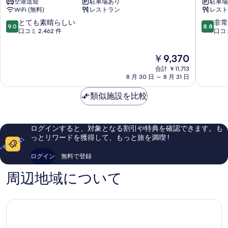
空港送迎
駐車場あり
駐車場
JAL
テ
WiFi (無料)
レストラン
レスト
シ
ル
テ
〈羽
10
10
とても素晴らしい
非常
9.0
8.8
ィ
田
段
段
口コミ 2,462 件
口コミ
羽
穴
階
階
田
守
中
中
現
￥9,370
東
稲
9.0、
8.8、
在
京
荷
と
非
合計 ￥11,713
の
大
駅
て
常
8 月 30 日 ～ 8 月 31 日
料
田
前〉
も
に
金
羽
素
良
類似施設を比較
は
田
晴
い、
￥9,370
ら
口
し
コ
ログインすると、対象となる割引や特典を確認できます。も
い、
ミ
っとリワードを獲得して、もっと旅を満喫 !
口
1,005
コ
件
ログイン
無料で登録
ミ
件
2,462
の
周辺地域について
件
口
件
コ
の
ミ
口
コ
ミ