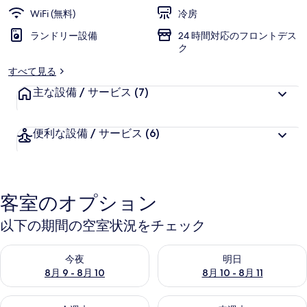
WiFi (無料)
冷房
の
ランドリー設備
24 時間対応のフロントデス
写
ク
真
すべて見る
ギ
主な設備 / サービス
(7)
ャ
ラ
便利な設備 / サービス
(6)
リ
ー
客室のオプション
以下の期間の空室状況をチェック
今夜 8月 9 - 8月 10 の空室状況をチェック
明日 8月 10 - 8月 11 の空
今夜
明日
8月 9 - 8月 10
8月 10 - 8月 11
今週末 8月 14 - 8月 16 の空室状況をチェック
来週末 8月 21 - 8月 23 の