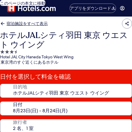
このページの本文に移動
アプリをダウンロード
宿泊施設をすべて表示
ホテルJALシティ羽田 東京 ウエス
ト ウイング
3.5
Hotel JAL City Haneda Tokyo West Wing
つ
東京湾のすぐ近くにあるホテル
星
宿
日付を選択して料金を確認
泊
施
目的地
設
日付
旅行者