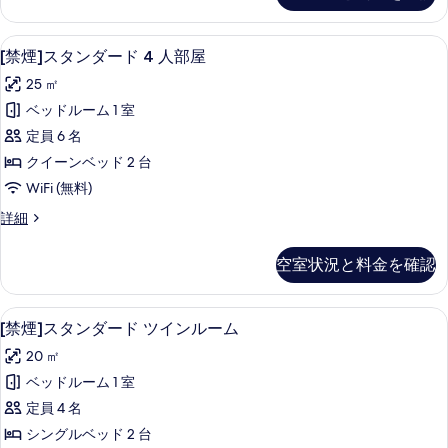
ブ
フ
真
ル
ォ
[禁煙]スタンダード 4 人部屋 | 遮光カ
[禁
を
18
ー
[禁煙]スタンダード 4 人部屋
ル
煙]
ト
表
ー
25 ㎡
ダ
ス
示
ブ
ム
ベッドルーム 1 室
タ
す
ル
の
定員 6 名
ル
ン
る
ー
す
クイーンベッド 2 台
ダ
ム
べ
WiFi (無料)
の
ー
て
詳
[禁
詳細
ド
細
煙]
の
4
ス
空室状況と料金を確認
写
タ
人
ン
真
部
ダ
[禁煙]スタンダード ツインルーム | 遮
[禁
を
11
ー
屋
[禁煙]スタンダード ツインルーム
煙]
ド
表
の
20 ㎡
4
ス
示
す
人
ベッドルーム 1 室
タ
す
部
べ
定員 4 名
屋
ン
る
て
の
シングルベッド 2 台