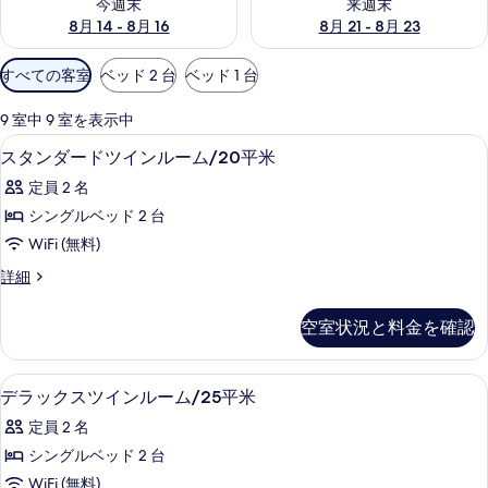
今週末
来週末
8月 14 - 8月 16
8月 21 - 8月 23
利
すべての客室
ベッド 2 台
ベッド 1 台
用
可
9 室中 9 室を表示中
能
遮光カーテン、アイロン / アイロン台、
ス
1
スタンダードツインルーム/20平米
な
タ
客
定員 2 名
ン
室
シングルベッド 2 台
ダ
の
WiFi (無料)
ー
絞
ス
詳細
り
ド
タ
込
ツ
ン
空室状況と料金を確認
み
ダ
イ
条
ー
ン
ド
件
遮光カーテン、アイロン / アイロン台、
デ
1
ツ
デラックスツインルーム/25平米
ル
ラ
イ
ー
定員 2 名
ン
ッ
ル
ム/20
シングルベッド 2 台
ク
ー
平
WiFi (無料)