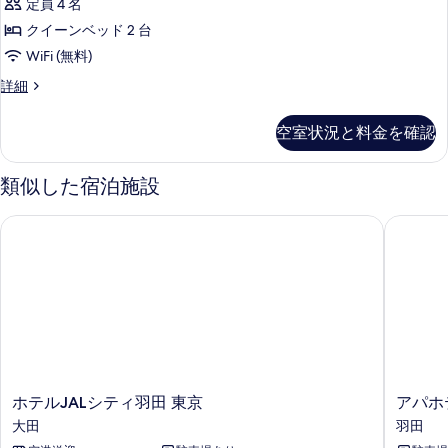
ム
定員 4 名
イ
Room
示
ン
の
クイーンベッド 2 台
の
す
ル
す
WiFi (無料)
す
ー
る
ム
べ
べ
Quad
詳細
の
Style
て
て
詳
Room
空室状況と料金を確認
の
細
の
の
詳
写
写
細
類似した宿泊施設
真
真
を
を
ホテルJALシティ羽田 東京
アパホテ
表
表
示
示
す
す
る
る
ホ
ア
ホテルJALシティ羽田 東京
アパホ
テ
パ
大田
羽田
ル
ホ