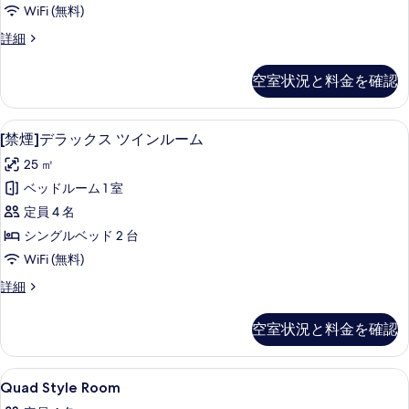
ダ
詳
の
WiFi (無料)
細
ー
写
[禁
詳細
ド
煙]
真
ツ
ス
を
空室状況と料金を確認
タ
イ
表
ン
ン
ダ
示
[禁煙]デラックス ツインルーム | 遮光
[禁
12
ー
[禁煙]デラックス ツインルーム
ル
す
煙]
ド
ー
25 ㎡
ツ
る
デ
イ
ム
ベッドルーム 1 室
ラ
ン
の
定員 4 名
ル
ッ
ー
す
シングルベッド 2 台
ク
ム
べ
WiFi (無料)
の
ス
て
詳
[禁
詳細
ツ
細
煙]
の
イ
デ
空室状況と料金を確認
写
ラ
ン
ッ
真
ル
ク
Quad
バスルーム | シャワー付き浴槽、バス
を
2
ス
Quad Style Room
ー
Style
ツ
表