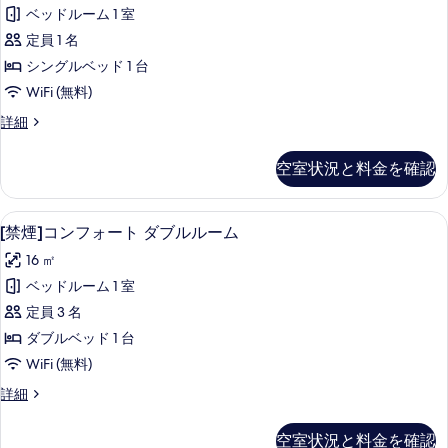
ッ
表
ブ
ム
ベッドルーム 1 室
ク
示
ル
の
定員 1 名
ル
ス
す
ー
す
シングルベッド 1 台
シ
る
ム
べ
WiFi (無料)
の
ン
て
詳
デ
詳細
グ
細
ラ
の
ル
ッ
空室状況と料金を確認
写
ク
ル
ス
真
ー
シ
[禁煙]コンフォート ダブルルーム | 遮
[禁
を
12
ン
[禁煙]コンフォート ダブルルーム
ム
煙]
グ
表
禁
16 ㎡
ル
コ
示
ル
煙
ベッドルーム 1 室
ン
す
ー
の
定員 3 名
ム
フ
る
禁
す
ダブルベッド 1 台
ォ
煙
べ
WiFi (無料)
の
ー
て
詳
[禁
詳細
ト
細
煙]
の
ダ
コ
空室状況と料金を確認
写
ン