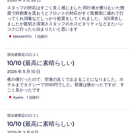
2026 年 5 月 28 日
スタッフの対応はすごく良く感じました 同行者が擦りむいた態
度で絆創膏を貰おうとフロントの対応がすぐ医務室に連れて行
ってくれ消毒などしっかり処置をしてくれました。 3日滞在し
ましたが親切さ清潔さスタッフのホスピタリティなどまたバン
コクに行ったら泊まりたいと思います
MASAHITO、1 泊旅行
宿泊者限定の口コミ
10/10 (最高に素晴らしい)
2026 年 5 月 10 日
夜の便だったので、空港の近くで止まることになりました。ホ
テルまでタクシーで3100円でした。部屋は狭かったですが、す
ごく良かったです
Ayane、1 泊旅行
宿泊者限定の口コミ
10/10 (最高に素晴らしい)
2026 年 3 月 9 日