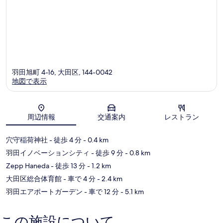
羽田旭町 4-16, 大田区, 144-0042
地図で表示
地図
周辺情報
交通案内
レストラン
穴守稲荷神社
- 徒歩 4 分
- 0.4 km
羽田イノベーションシティ
- 徒歩 9 分
- 0.8 km
Zepp Haneda
- 徒歩 13 分
- 1.2 km
大田区総合体育館
- 車で 4 分
- 2.4 km
羽田エアポートガーデン
- 車で 12 分
- 5.1 km
この施設について