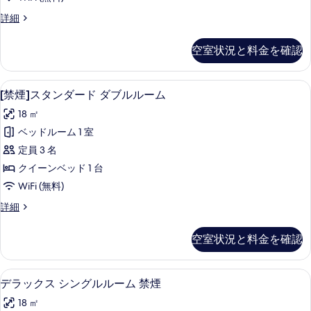
ム/20
ス
平
米
デ
詳細
ツ
米
ラ
の
の
イ
ッ
空室状況と料金を確認
す
詳
ク
ン
細
ス
べ
ル
ツ
[禁煙]スタンダード ダブルルーム | 遮
[禁
て
11
イ
[禁煙]スタンダード ダブルルーム
ー
煙]
ン
の
ム/25
18 ㎡
ル
ス
写
ー
平
ベッドルーム 1 室
タ
真
ム/25
米
定員 3 名
平
ン
を
米
の
クイーンベッド 1 台
ダ
表
の
す
WiFi (無料)
詳
ー
示
べ
細
[禁
詳細
ド
す
煙]
て
ダ
ス
る
空室状況と料金を確認
の
タ
ブ
ン
写
ル
ダ
デラックス シングルルーム 禁煙 | 遮光
デ
真
11
ー
デラックス シングルルーム 禁煙
ル
ラ
ド
を
ー
18 ㎡
ダ