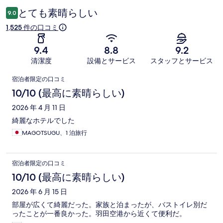
ミ
とても素晴らしい
9.0
1,525 件の口コミ
9.4
8.8
9.2
清潔度
設備とサービス
スタッフとサービス
口
宿泊者限定の口コミ
コ
10/10 (最高に素晴らしい)
ミ
2026 年 4 月 11 日
綺麗なホテルでした
MAGOTSUGU、1 泊旅行
宿泊者限定の口コミ
10/10 (最高に素晴らしい)
2026 年 6 月 15 日
部屋が広くて綺麗だった。家族と泊まったが、バストイレ別だ
ったことが一番良かった。羽田空港から近くて便利だ。